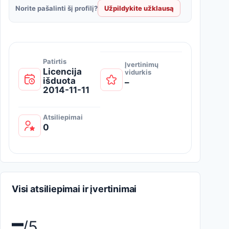
Norite pašalinti šį profilį?
Užpildykite užklausą
Patirtis
Įvertinimų
Licencija
vidurkis
išduota
–
2014-11-11
Atsiliepimai
0
Visi atsiliepimai ir įvertinimai
–
/5