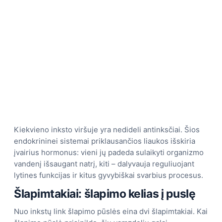
Kiekvieno inksto viršuje yra nedideli antinksčiai. Šios
endokrininei sistemai priklausančios liaukos išskiria
įvairius hormonus: vieni jų padeda sulaikyti organizmo
vandenį išsaugant natrį, kiti – dalyvauja reguliuojant
lytines funkcijas ir kitus gyvybiškai svarbius procesus.
Šlapimtakiai: šlapimo kelias į puslę
Nuo inkstų link šlapimo pūslės eina dvi šlapimtakiai. Kai