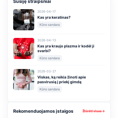
Susiję straipsniai
2026-04-17
Kas yra keratinas?
Kūno sandara
2026-04-13
Kas yra kraujo plazma ir kodėl ji
svarbi?
Kūno sandara
2026-03-27
Viskas, ką reikia žinoti apie
pasvirusią į priekį gimdą
Kūno sandara
Rekomenduojamos įstaigos
Žiūrėti visas →