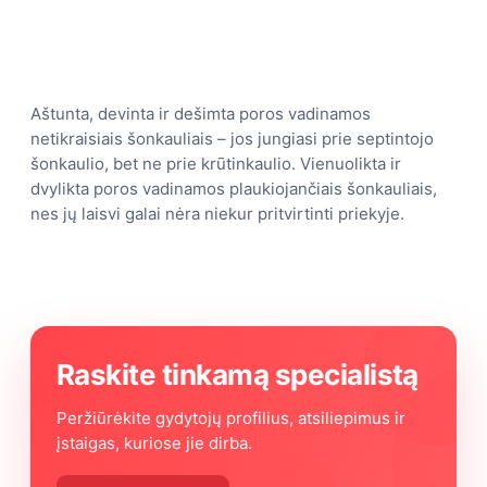
Aštunta, devinta ir dešimta poros vadinamos
netikraisiais šonkauliais – jos jungiasi prie septintojo
šonkaulio, bet ne prie krūtinkaulio. Vienuolikta ir
dvylikta poros vadinamos plaukiojančiais šonkauliais,
nes jų laisvi galai nėra niekur pritvirtinti priekyje.
Raskite tinkamą specialistą
Peržiūrėkite gydytojų profilius, atsiliepimus ir
įstaigas, kuriose jie dirba.