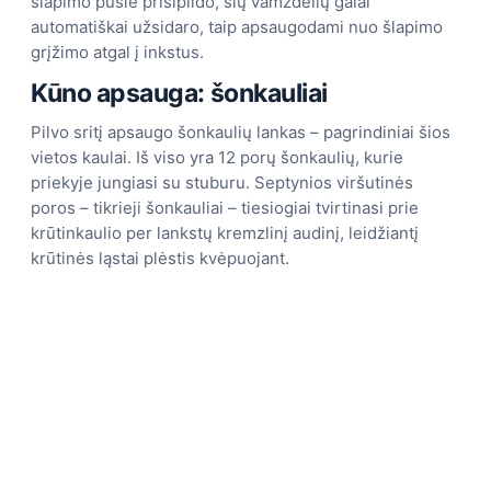
šlapimo pūslė prisipildo, šių vamzdelių galai
automatiškai užsidaro, taip apsaugodami nuo šlapimo
grįžimo atgal į inkstus.
Kūno apsauga: šonkauliai
Pilvo sritį apsaugo šonkaulių lankas – pagrindiniai šios
vietos kaulai. Iš viso yra 12 porų šonkaulių, kurie
priekyje jungiasi su stuburu. Septynios viršutinės
poros – tikrieji šonkauliai – tiesiogiai tvirtinasi prie
krūtinkaulio per lankstų kremzlinį audinį, leidžiantį
krūtinės ląstai plėstis kvėpuojant.