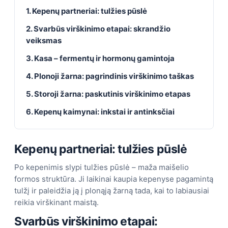
1. Kepenų partneriai: tulžies pūslė
2. Svarbūs virškinimo etapai: skrandžio
veiksmas
3. Kasa – fermentų ir hormonų gamintoja
4. Plonoji žarna: pagrindinis virškinimo taškas
5. Storoji žarna: paskutinis virškinimo etapas
6. Kepenų kaimynai: inkstai ir antinksčiai
Kepenų partneriai: tulžies pūslė
Po kepenimis slypi tulžies pūslė – maža maišelio
formos struktūra. Ji laikinai kaupia kepenyse pagamintą
tulžį ir paleidžia ją į plonąją žarną tada, kai to labiausiai
reikia virškinant maistą.
Svarbūs virškinimo etapai: