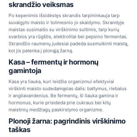
skrandžio veiksmas
Po kepenimis išsidėstęs skrandis tarpininkauja tarp
suvalgyto maisto ir tolimesnio jo skaidymo. Skrandyje
maistas susimaišo su virškinimo sultimis, tarp kurių
svarbios yra rūgštis, elektrolitai bei pepsino fermentas.
Skrandžio raumenų judesiai padeda susmulkinti maistą,
kol jis patenka į plonąją žarną.
Kasa – fermentų ir hormonų
gamintoja
Kasa yra liauka, kuri leidžia organizmui efektyviai
virškinti maisto sudedamąsias dalis: baltymus, riebalus
ir angliavandenius. Be fermentų, ši liauka gamina ir
hormonus, kurie prisideda prie cukraus bei kitų
maistinių medžiagų paskirstymo organizme.
Plonoji žarna: pagrindinis virškinimo
taškas