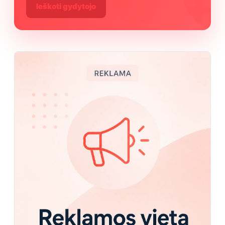
Ieškoti gydytojo