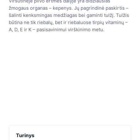
Viršutinėje pilvo ertmės dalyje yra didžiausias
žmogaus organas – kepenys. Jų pagrindinė paskirtis –
šalinti kenksmingas medžiagas bei gaminti tulžį. Tulžis
būtina ne tik riebalų, bet ir riebaluose tirpių vitaminų –
A, D, E ir K – pasisavinimui virškinimo metu.
Turinys