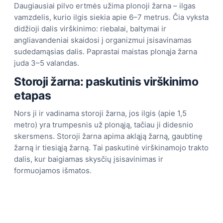
Daugiausiai pilvo ertmės užima plonoji žarna – ilgas
vamzdelis, kurio ilgis siekia apie 6–7 metrus. Čia vyksta
didžioji dalis virškinimo: riebalai, baltymai ir
angliavandeniai skaidosi į organizmui įsisavinamas
sudedamąsias dalis. Paprastai maistas plonąja žarna
juda 3–5 valandas.
Storoji žarna: paskutinis virškinimo
etapas
Nors ji ir vadinama storoji žarna, jos ilgis (apie 1,5
metro) yra trumpesnis už plonąją, tačiau ji didesnio
skersmens. Storoji žarna apima akląją žarną, gaubtinę
žarną ir tiesiąją žarną. Tai paskutinė virškinamojo trakto
dalis, kur baigiamas skysčių įsisavinimas ir
formuojamos išmatos.