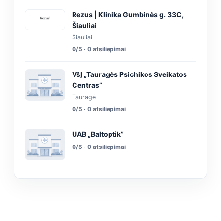
Rezus | Klinika Gumbinės g. 33C,
Šiauliai
Šiauliai
0/5 · 0 atsiliepimai
VšĮ „Tauragės Psichikos Sveikatos
Centras”
Tauragė
0/5 · 0 atsiliepimai
UAB „Baltoptik”
0/5 · 0 atsiliepimai