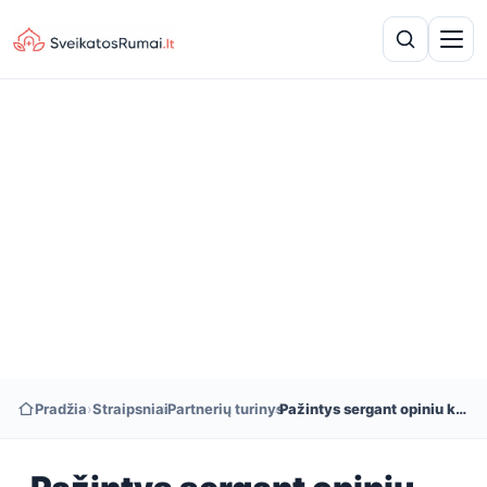
Pradžia
›
Straipsniai
›
Partnerių turinys
›
Pažintys sergant opiniu kolitu