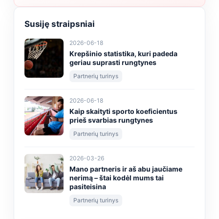
Susiję straipsniai
2026-06-18
Krepšinio statistika, kuri padeda
geriau suprasti rungtynes
Partnerių turinys
2026-06-18
Kaip skaityti sporto koeficientus
prieš svarbias rungtynes
Partnerių turinys
2026-03-26
Mano partneris ir aš abu jaučiame
nerimą – štai kodėl mums tai
pasiteisina
Partnerių turinys