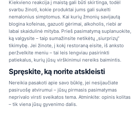
Kiekvieno reakcija į maistą gali būti skirtinga, todėl
svarbu žinoti, kokie produktai jums gali sukelti
nemalonius simptomus. Kai kurių žmonių savijautą
blogina kofeinas, gazuoti gėrimai, alkoholis, riebi ar
labai skaidulinė mityba. Prieš pasimatymą suplanuokite,
ką valgysite – taip sumažinsite netikėtų „siurprizų“
tikimybę. Jei žinote, į kokį restoraną eisite, iš anksto
peržvelkite meniu – tai leis lengviau pasirinkti
patiekalus, kurių jūsų virškinimui nereiks baimintis.
Spręskite, ką norite atskleisti
Nereikia pasakoti apie savo būklę, jei nesijaučiate
pasiruošę atvirumui – jūsų pirmasis pasimatymas
neprivalo virsti sveikatos tema. Atminkite: opinis kolitas
– tik viena jūsų gyvenimo dalis.