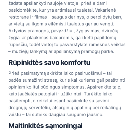
žadate apsilankyti naujoje vietoje, prieš eidami
pasidomėkite, kur yra artimiausi tualetai. Vakarienė
restorane ir filmas – saugus derinys, o perpildytų barų
ar vietų su ilgomis eilėmis į tualetus geriau vengti.
Aktyvios pramogos, pavyzdžiui, žygiavimas, dviračių
žygiai ar plaukimas baidarėmis, gali kelti papildomų
rūpesčių, todėl vietoj to pasvarstykite ramesnes veiklas
– muziejų lankymą ar apsilankymą pramogų parke.
Rūpinkitės savo komfortu
Prieš pasimatymą skirkite laiko pasiruošimui – tai
padės sumažinti stresą, kuris kai kuriems gali paaštrinti
opiniam kolitui būdingus simptomus. Apsirenkite taip,
kaip jaučiatės patogiai ir užtikrintai. Turėkite laiko
pasitempti, o reikalui esant pasiimkite su savimi
drėgnųjų servetėlių, atsarginių apatinių bei reikalingų
vaistų – tai suteiks daugiau saugumo jausmo.
Maitinkitės sąmoningai