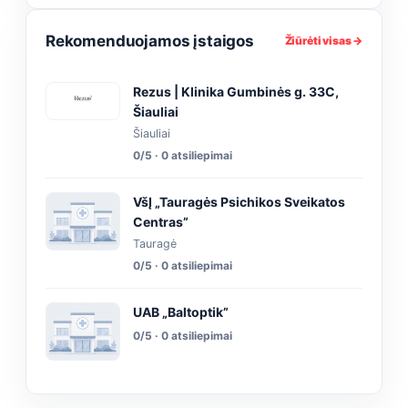
Rekomenduojamos įstaigos
Žiūrėti visas →
Rezus | Klinika Gumbinės g. 33C,
Šiauliai
Šiauliai
0/5 · 0 atsiliepimai
VšĮ „Tauragės Psichikos Sveikatos
Centras”
Tauragė
0/5 · 0 atsiliepimai
UAB „Baltoptik”
0/5 · 0 atsiliepimai