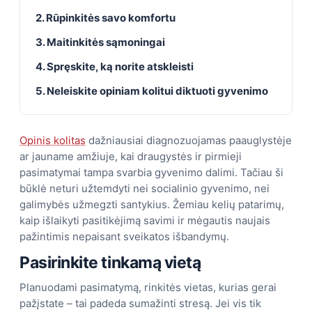
2. Rūpinkitės savo komfortu
3. Maitinkitės sąmoningai
4. Spręskite, ką norite atskleisti
5. Neleiskite opiniam kolitui diktuoti gyvenimo
Opinis kolitas
dažniausiai diagnozuojamas paauglystėje
ar jauname amžiuje, kai draugystės ir pirmieji
pasimatymai tampa svarbia gyvenimo dalimi. Tačiau ši
būklė neturi užtemdyti nei socialinio gyvenimo, nei
galimybės užmegzti santykius. Žemiau kelių patarimų,
kaip išlaikyti pasitikėjimą savimi ir mėgautis naujais
pažintimis nepaisant sveikatos išbandymų.
Pasirinkite tinkamą vietą
Planuodami pasimatymą, rinkitės vietas, kurias gerai
pažįstate – tai padeda sumažinti stresą. Jei vis tik