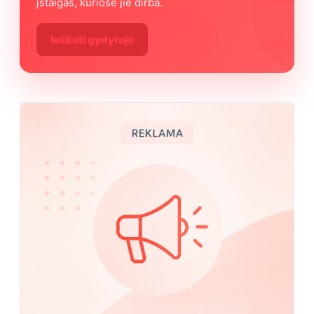
įstaigas, kuriose jie dirba.
Ieškoti gydytojo