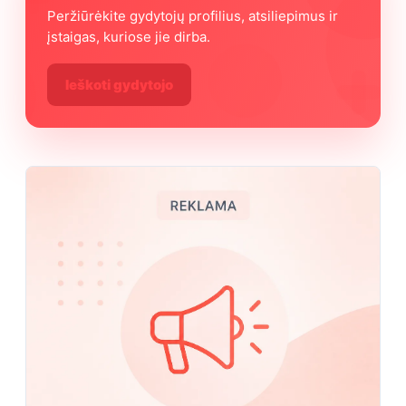
Peržiūrėkite gydytojų profilius, atsiliepimus ir
įstaigas, kuriose jie dirba.
Ieškoti gydytojo