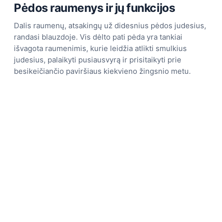
Pėdos raumenys ir jų funkcijos
Dalis raumenų, atsakingų už didesnius pėdos judesius,
randasi blauzdoje. Vis dėlto pati pėda yra tankiai
išvagota raumenimis, kurie leidžia atlikti smulkius
judesius, palaikyti pusiausvyrą ir prisitaikyti prie
besikeičiančio paviršiaus kiekvieno žingsnio metu.