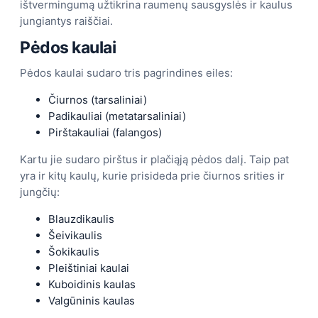
ištvermingumą užtikrina raumenų sausgyslės ir kaulus
jungiantys raiščiai.
Pėdos kaulai
Pėdos kaulai sudaro tris pagrindines eiles:
Čiurnos (tarsaliniai)
Padikauliai (metatarsaliniai)
Pirštakauliai (falangos)
Kartu jie sudaro pirštus ir plačiąją pėdos dalį. Taip pat
yra ir kitų kaulų, kurie prisideda prie čiurnos srities ir
jungčių:
Blauzdikaulis
Šeivikaulis
Šokikaulis
Pleištiniai kaulai
Kuboidinis kaulas
Valgūninis kaulas