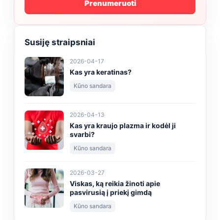
Prenumeruoti
Susiję straipsniai
2026-04-17
Kas yra keratinas?
Kūno sandara
2026-04-13
Kas yra kraujo plazma ir kodėl ji
svarbi?
Kūno sandara
2026-03-27
Viskas, ką reikia žinoti apie
pasvirusią į priekį gimdą
Kūno sandara