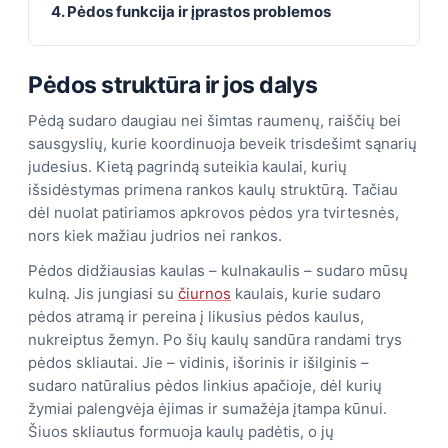
4. Pėdos funkcija ir įprastos problemos
Pėdos struktūra ir jos dalys
Pėdą sudaro daugiau nei šimtas raumenų, raiščių bei
sausgyslių, kurie koordinuoja beveik trisdešimt sąnarių
judesius. Kietą pagrindą suteikia kaulai, kurių
išsidėstymas primena rankos kaulų struktūrą. Tačiau
dėl nuolat patiriamos apkrovos pėdos yra tvirtesnės,
nors kiek mažiau judrios nei rankos.
Pėdos didžiausias kaulas – kulnakaulis – sudaro mūsų
kulną. Jis jungiasi su
čiurnos
kaulais, kurie sudaro
pėdos atramą ir pereina į likusius pėdos kaulus,
nukreiptus žemyn. Po šių kaulų sandūra randami trys
pėdos skliautai. Jie – vidinis, išorinis ir išilginis –
sudaro natūralius pėdos linkius apačioje, dėl kurių
žymiai palengvėja ėjimas ir sumažėja įtampa kūnui.
Šiuos skliautus formuoja kaulų padėtis, o jų