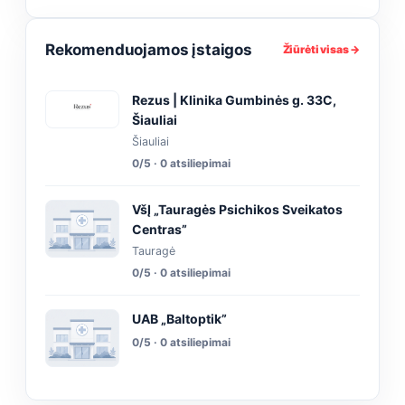
Rekomenduojamos įstaigos
Žiūrėti visas →
Rezus | Klinika Gumbinės g. 33C,
Šiauliai
Šiauliai
0/5 · 0 atsiliepimai
VšĮ „Tauragės Psichikos Sveikatos
Centras”
Tauragė
0/5 · 0 atsiliepimai
UAB „Baltoptik”
0/5 · 0 atsiliepimai