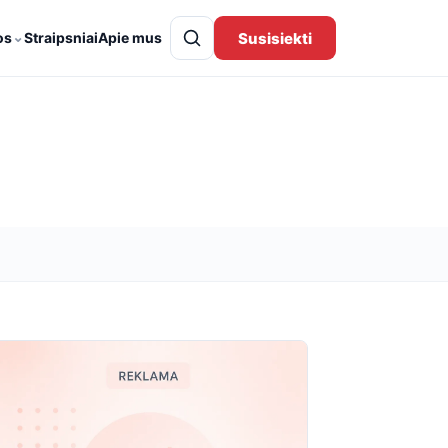
⌄
Susisiekti
os
Straipsniai
Apie mus