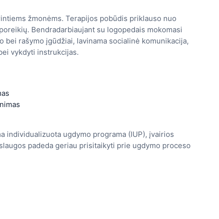
urintiems žmonėms. Terapijos pobūdis priklauso nuo
 poreikių. Bendradarbiaujant su logopedais mokomasi
mo bei rašymo įgūdžiai, lavinama socialinė komunikacija,
i vykdyti instrukcijas.
mas
rinimas
individualizuota ugdymo programa (IUP), įvairios
slaugos padeda geriau prisitaikyti prie ugdymo proceso