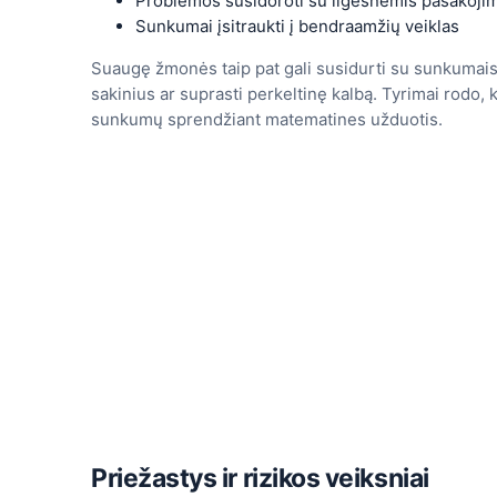
Problemos susidoroti su ilgesnėmis pasakoji
Sunkumai įsitraukti į bendraamžių veiklas
Suaugę žmonės taip pat gali susidurti su sunkumais
sakinius ar suprasti perkeltinę kalbą. Tyrimai rodo
sunkumų sprendžiant matematines užduotis.
Priežastys ir rizikos veiksniai