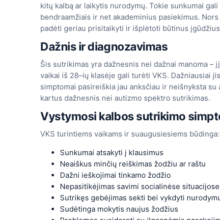
kitų kalbą ar laikytis nurodymų. Tokie sunkumai gali 
bendraamžiais ir net akademinius pasiekimus. Nors V
padėti geriau prisitaikyti ir išplėtoti būtinus įgūdž
Dažnis ir diagnozavimas
Šis sutrikimas yra dažnesnis nei dažnai manoma – jį
vaikai iš 28–ių klasėje gali turėti VKS. Dažniausiai
simptomai pasireiškia jau anksčiau ir neišnyksta su
kartus dažnesnis nei autizmo spektro sutrikimas.
Vystymosi kalbos sutrikimo simp
VKS turintiems vaikams ir suaugusiesiems būdinga:
Sunkumai atsakyti į klausimus
Neaiškus minčių reiškimas žodžiu ar raštu
Dažni ieškojimai tinkamo žodžio
Nepasitikėjimas savimi socialinėse situacijose
Sutrikęs gebėjimas sekti bei vykdyti nurodym
Sudėtinga mokytis naujus žodžius