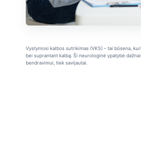
Vystymosi kalbos sutrikimas (VKS) – tai būsena, kur
bei suprantant kalbą. Ši neurologinė ypatybė dažnai i
bendravimui, tiek savijautai.