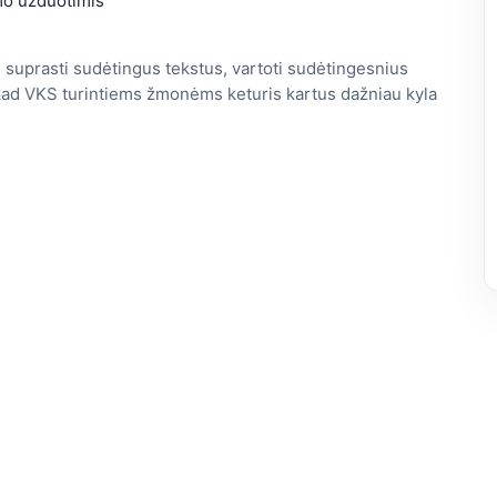
mo užduotimis
 suprasti sudėtingus tekstus, vartoti sudėtingesnius
, kad VKS turintiems žmonėms keturis kartus dažniau kyla