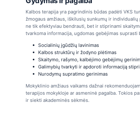
Gydymas ir pagalba
Kalbos terapija yra pagrindinis būdas padėti VKS t
žmogaus amžiaus, iškilusių sunkumų ir individualių
ne tik efektyviau bendrauti, bet ir stiprinami skaity
tvarkoma informacija, ugdomas gebėjimas suprasti be
Socialinių įgūdžių lavinimas
Kalbos struktūrų ir žodyno plėtimas
Skaitymo, rašymo, kalbėjimo gebėjimų gerini
Galimybių tvarkyti ir apdoroti informaciją stip
Nurodymų supratimo gerinimas
Mokyklinio amžiaus vaikams dažnai rekomenduojama 
terapijos mokykloje ar asmeninė pagalba. Tokios pa
ir siekti akademinės sėkmės.