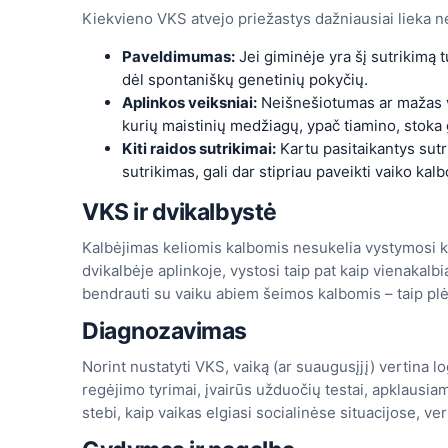
Kiekvieno VKS atvejo priežastys dažniausiai lieka ne
Paveldimumas:
Jei giminėje yra šį sutrikimą tu
dėl spontaniškų genetinių pokyčių.
Aplinkos veiksniai:
Neišnešiotumas ar mažas vai
kurių maistinių medžiagų, ypač tiamino, stoka 
Kiti raidos sutrikimai:
Kartu pasitaikantys sutr
sutrikimas, gali dar stipriau paveikti vaiko kal
VKS ir dvikalbystė
Kalbėjimas keliomis kalbomis nesukelia vystymosi ka
dvikalbėje aplinkoje, vystosi taip pat kaip vienakal
bendrauti su vaiku abiem šeimos kalbomis – taip plėt
Diagnozavimas
Norint nustatyti VKS, vaiką (ar suaugusįjį) vertina l
regėjimo tyrimai, įvairūs užduočių testai, apklausiam
stebi, kaip vaikas elgiasi socialinėse situacijose, ve