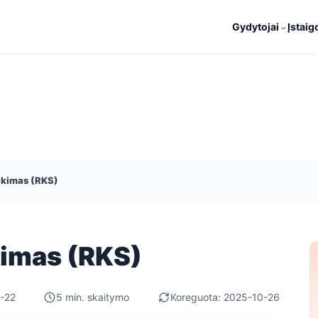
⌄
Gydytojai
Įstaig
rikimas (RKS)
kimas (RKS)
-22
5 min. skaitymo
Koreguota: 2025-10-26