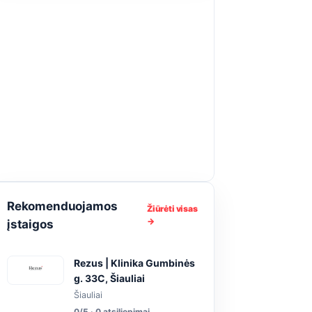
Rekomenduojamos
Žiūrėti visas
→
įstaigos
Rezus | Klinika Gumbinės
g. 33C, Šiauliai
Šiauliai
0/5 · 0 atsiliepimai