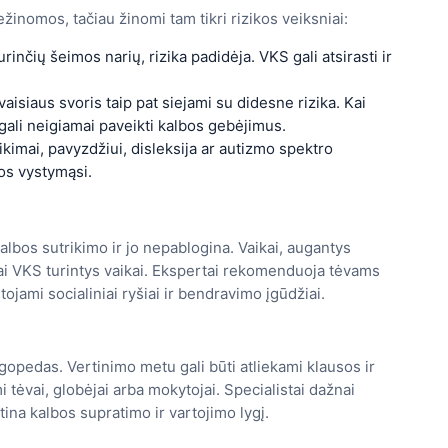
žinomos, tačiau žinomi tam tikri rizikos veiksniai:
rinčių šeimos narių, rizika padidėja. VKS gali atsirasti ir
siaus svoris taip pat siejami su didesne rizika. Kai
gali neigiamai paveikti kalbos gebėjimus.
ikimai, pavyzdžiui, disleksija ar autizmo spektro
bos vystymąsi.
lbos sutrikimo ir jo nepablogina. Vaikai, augantys
biai VKS turintys vaikai. Ekspertai rekomenduoja tėvams
ojami socialiniai ryšiai ir bendravimo įgūdžiai.
ogopedas. Vertinimo metu gali būti atliekami klausos ir
i tėvai, globėjai arba mokytojai. Specialistai dažnai
rtina kalbos supratimo ir vartojimo lygį.