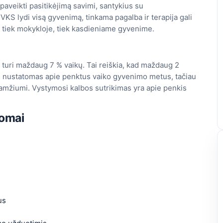
paveikti pasitikėjimą savimi, santykius su
KS lydi visą gyvenimą, tinkama pagalba ir terapija gali
ius tiek mokykloje, tiek kasdieniame gyvenime.
 turi maždaug 7 % vaikų. Tai reiškia, kad maždaug 2
 jis nustatomas apie penktus vaiko gyvenimo metus, tačiau
 amžiumi. Vystymosi kalbos sutrikimas yra apie penkis
tomai
us