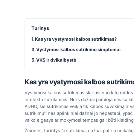
Turinys
1. Kas yra vystymosi kalbos sutrikimas?
3. Vystymosi kalbos sutrikimo simptomai
5. VKS ir dvikalbystė
Kas yra vystymosi kalbos sutriki
Vystymosi kalbos sutrikimas skiriasi nuo kitų raidos
intelekto sutrikimais. Nors dažnai painiojamas su kit
ADHD, šis sutrikimas veikia tik kalbos suvokimą ir
sutrikimu“, nes aplinkiniai dažnai jo nepastebi, ypa
vaiko elgesys ar mokymosi tempas gali būti klaidin
Žmonės, turintys šį sutrikimą, dažnai patiria unikalių