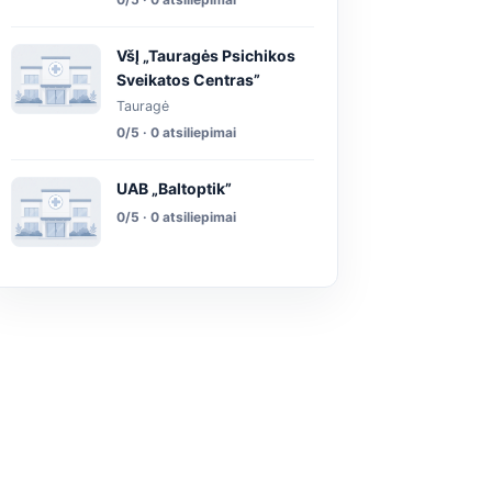
VšĮ „Tauragės Psichikos
Sveikatos Centras”
Tauragė
0/5 · 0 atsiliepimai
UAB „Baltoptik”
0/5 · 0 atsiliepimai