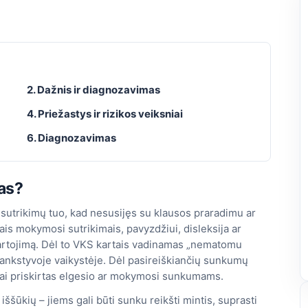
2. Dažnis ir diagnozavimas
4. Priežastys ir rizikos veiksniai
6. Diagnozavimas
mas?
 sutrikimų tuo, kad nesusijęs su klausos praradimu ar
ais mokymosi sutrikimais, pavyzdžiui, disleksija ar
 vartojimą. Dėl to VKS kartais vadinamas „nematomu
č ankstyvoje vaikystėje. Dėl pasireiškiančių sunkumų
gai priskirtas elgesio ar mokymosi sunkumams.
 iššūkių – jiems gali būti sunku reikšti mintis, suprasti