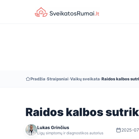
Pradžia
›
Straipsniai
›
Vaikų sveikata
›
Raidos kalbos sut
Raidos kalbos sutri
Lukas Grinčius
2025-07
Ligų simptomų ir diagnostikos autorius