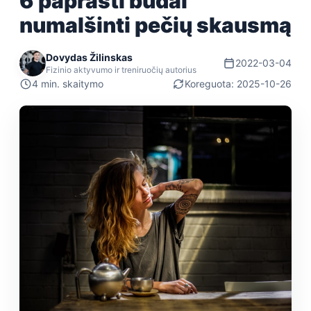
6 paprasti būdai
numalšinti pečių skausmą
Dovydas Žilinskas
2022-03-04
Fizinio aktyvumo ir treniruočių autorius
4 min. skaitymo
Koreguota: 2025-10-26