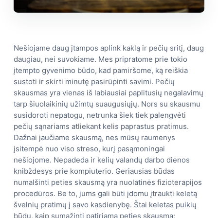
Nešiojame daug įtampos aplink kaklą ir pečių sritį, daug
daugiau, nei suvokiame. Mes pripratome prie tokio
įtempto gyvenimo būdo, kad pamiršome, ką reiškia
sustoti ir skirti minutę pasirūpinti savimi. Pečių
skausmas yra vienas iš labiausiai paplitusių negalavimų
tarp šiuolaikinių užimtų suaugusiųjų. Nors su skausmu
susidoroti nepatogu, netrunka šiek tiek palengvėti
pečių sąnariams atliekant kelis paprastus pratimus.
Dažnai jaučiame skausmą, nes mūsų raumenys
įsitempė nuo viso streso, kurį pasąmoningai
nešiojome. Nepadeda ir kelių valandų darbo dienos
knibždesys prie kompiuterio. Geriausias būdas
numalšinti peties skausmą yra nuolatinės fizioterapijos
procedūros. Be to, jums gali būti įdomu įtraukti keletą
švelnių pratimų į savo kasdienybę. Štai keletas puikių
būdų, kaip sumažinti patiriamą peties skausmą: