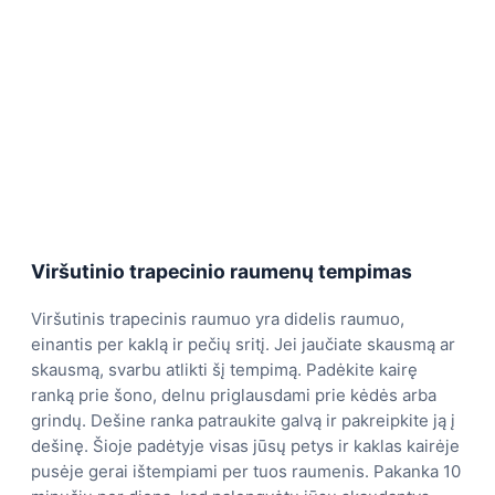
Viršutinio trapecinio raumenų tempimas
Viršutinis trapecinis raumuo yra didelis raumuo,
einantis per kaklą ir pečių sritį. Jei jaučiate skausmą ar
skausmą, svarbu atlikti šį tempimą. Padėkite kairę
ranką prie šono, delnu priglausdami prie kėdės arba
grindų. Dešine ranka patraukite galvą ir pakreipkite ją į
dešinę. Šioje padėtyje visas jūsų petys ir kaklas kairėje
pusėje gerai ištempiami per tuos raumenis. Pakanka 10