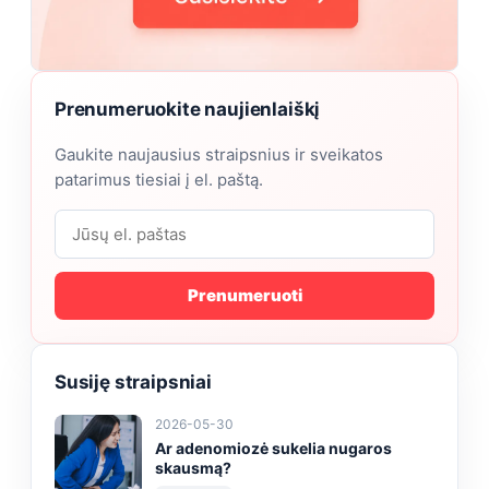
Prenumeruokite naujienlaiškį
Gaukite naujausius straipsnius ir sveikatos
patarimus tiesiai į el. paštą.
Prenumeruoti
Susiję straipsniai
2026-05-30
Ar adenomiozė sukelia nugaros
skausmą?