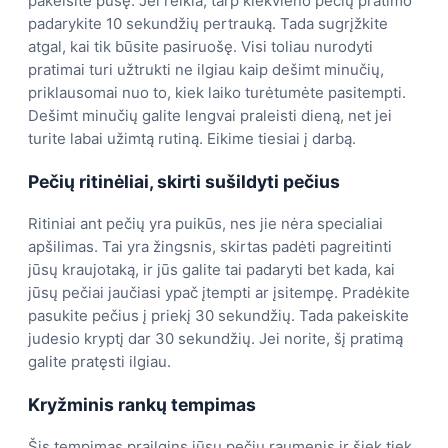
pakeisite pusę. Jei reikia, tarp kiekvieno pečių pratimo
padarykite 10 sekundžių pertrauką. Tada sugrįžkite
atgal, kai tik būsite pasiruošę. Visi toliau nurodyti
pratimai turi užtrukti ne ilgiau kaip dešimt minučių,
priklausomai nuo to, kiek laiko turėtumėte pasitempti.
Dešimt minučių galite lengvai praleisti dieną, net jei
turite labai užimtą rutiną. Eikime tiesiai į darbą.
Pečių ritinėliai, skirti sušildyti pečius
Ritiniai ant pečių yra puikūs, nes jie nėra specialiai
apšilimas. Tai yra žingsnis, skirtas padėti pagreitinti
jūsų kraujotaką, ir jūs galite tai padaryti bet kada, kai
jūsų pečiai jaučiasi ypač įtempti ar įsitempę. Pradėkite
pasukite pečius į priekį 30 sekundžių. Tada pakeiskite
judesio kryptį dar 30 sekundžių. Jei norite, šį pratimą
galite pratęsti ilgiau.
Kryžminis rankų tempimas
Šis tempimas prailgins jūsų pečių raumenis ir šiek tiek