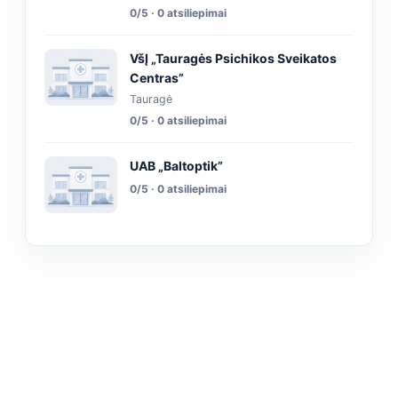
0/5 · 0 atsiliepimai
VšĮ „Tauragės Psichikos Sveikatos
Centras”
Tauragė
0/5 · 0 atsiliepimai
UAB „Baltoptik”
0/5 · 0 atsiliepimai