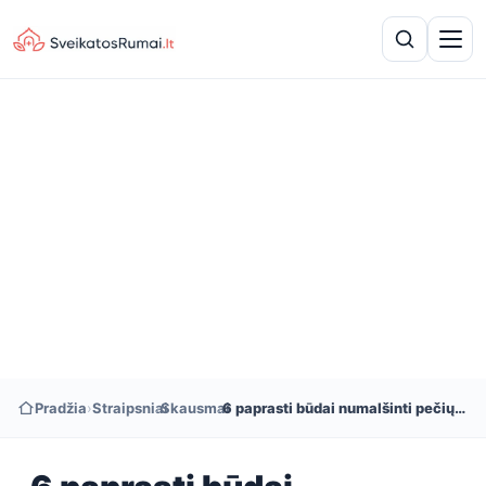
Pradžia
›
Straipsniai
›
Skausmai
›
6 paprasti būdai numalšinti pečių skausmą