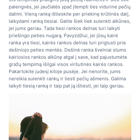
palengvės, jei jaučiatės ypač įtempti ties vidurine pečių
dalimi. Vieną ranką ištieskite per priekinę krūtinės dalį,
laikydami ranką tiesiai. Galite šiek tiek sulenkti alkūnes,
jei jums geriau. Tada tiesi rankos delnas turi laikyti
priešingo peties nugarą. Pavyzdžiui, jei jūsų kairė
ranka yra tiesi, kairės rankos delnas turi priglusti prie
dešiniojo peties mentės. Dešinė ranka švelniai stums
kairiosios rankos alkūnę atgal į save, kad pajustumėte
gražų tempimą išilgai visos viršutinės kairės rankos.
Pakartokite judesį kitoje pusėje. Jei nenorite, jums
nereikia sulenkti rankų ir liesti pečių ašmenis. Galima
laikyti tiesią ranką ir taip pat ją ištiesti, jei taip geriau.