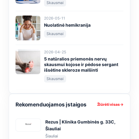
Skausmai
2026-05-11
Nuolatinė hemikranija
Skausmai
2026-04-25
5 natūralios priemonės nervų
skausmui kojose ir pėdose sergant
išsėtine skleroze malšinti
Skausmai
Rekomenduojamos įstaigos
Žiūrėti visas →
Rezus | Klinika Gumbinės g. 33C,
Šiauliai
Šiauliai