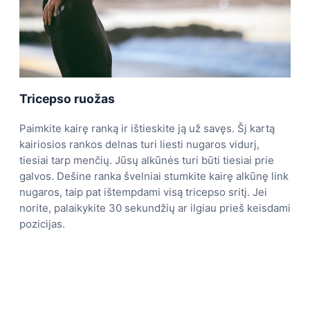
Tricepso ruožas
Paimkite kairę ranką ir ištieskite ją už savęs. Šį kartą
kairiosios rankos delnas turi liesti nugaros vidurį,
tiesiai tarp menčių. Jūsų alkūnės turi būti tiesiai prie
galvos. Dešine ranka švelniai stumkite kairę alkūnę link
nugaros, taip pat ištempdami visą tricepso sritį. Jei
norite, palaikykite 30 sekundžių ar ilgiau prieš keisdami
pozicijas.