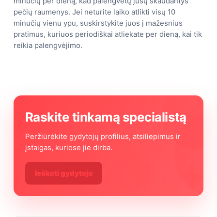
minučių per dieną, kad palengvėtų jūsų skaudantys
pečių raumenys. Jei neturite laiko atlikti visų 10
minučių vienu ypu, suskirstykite juos į mažesnius
pratimus, kuriuos periodiškai atliekate per dieną, kai tik
reikia palengvėjimo.
Raskite tinkamą specialistą
Peržiūrėkite gydytojų profilius, atsiliepimus ir
įstaigas, kuriose jie dirba.
Ieškoti gydytojo