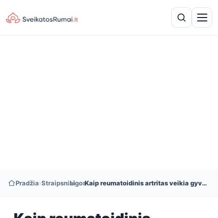
Pradžia
›
Straipsniai
›
Ligos
›
Kaip reumatoidinis artritas veikia gyvenimo kokybę?