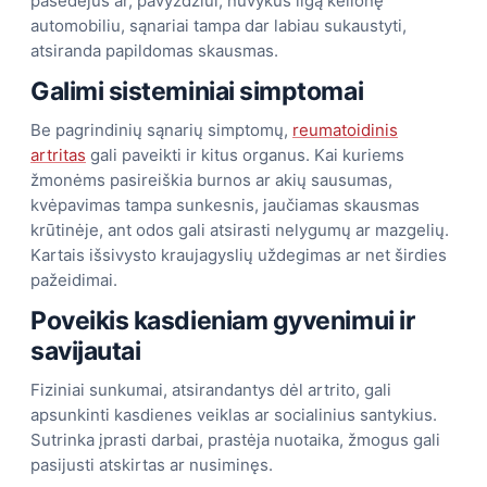
pasėdėjus ar, pavyzdžiui, nuvykus ilgą kelionę
automobiliu, sąnariai tampa dar labiau sukaustyti,
atsiranda papildomas skausmas.
Galimi sisteminiai simptomai
Be pagrindinių sąnarių simptomų,
reumatoidinis
artritas
gali paveikti ir kitus organus. Kai kuriems
žmonėms pasireiškia burnos ar akių sausumas,
kvėpavimas tampa sunkesnis, jaučiamas skausmas
krūtinėje, ant odos gali atsirasti nelygumų ar mazgelių.
Kartais išsivysto kraujagyslių uždegimas ar net širdies
pažeidimai.
Poveikis kasdieniam gyvenimui ir
savijautai
Fiziniai sunkumai, atsirandantys dėl artrito, gali
apsunkinti kasdienes veiklas ar socialinius santykius.
Sutrinka įprasti darbai, prastėja nuotaika, žmogus gali
pasijusti atskirtas ar nusiminęs.