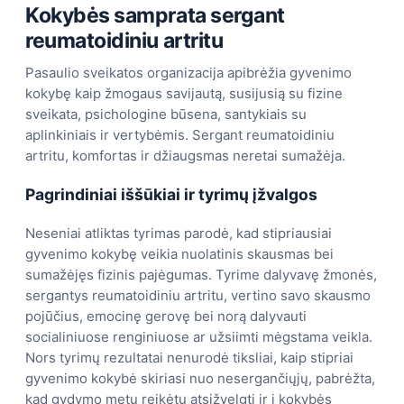
Kokybės samprata sergant
reumatoidiniu artritu
Pasaulio sveikatos organizacija apibrėžia gyvenimo
kokybę kaip žmogaus savijautą, susijusią su fizine
sveikata, psichologine būsena, santykiais su
aplinkiniais ir vertybėmis. Sergant reumatoidiniu
artritu, komfortas ir džiaugsmas neretai sumažėja.
Pagrindiniai iššūkiai ir tyrimų įžvalgos
Neseniai atliktas tyrimas parodė, kad stipriausiai
gyvenimo kokybę veikia nuolatinis skausmas bei
sumažėjęs fizinis pajėgumas. Tyrime dalyvavę žmonės,
sergantys reumatoidiniu artritu, vertino savo skausmo
pojūčius, emocinę gerovę bei norą dalyvauti
socialiniuose renginiuose ar užsiimti mėgstama veikla.
Nors tyrimų rezultatai nenurodė tiksliai, kaip stipriai
gyvenimo kokybė skiriasi nuo nesergančiųjų, pabrėžta,
kad gydymo metu reikėtų atsižvelgti ir į kokybės