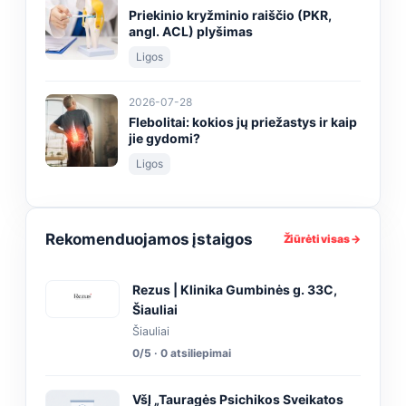
Priekinio kryžminio raiščio (PKR,
angl. ACL) plyšimas
Ligos
2026-07-28
Flebolitai: kokios jų priežastys ir kaip
jie gydomi?
Ligos
Rekomenduojamos įstaigos
Žiūrėti visas →
Rezus | Klinika Gumbinės g. 33C,
Šiauliai
Šiauliai
0/5 · 0 atsiliepimai
VšĮ „Tauragės Psichikos Sveikatos