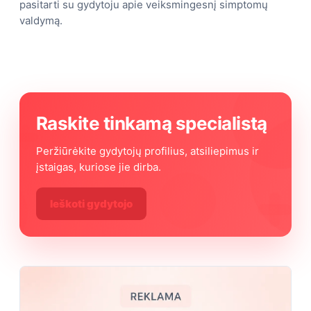
pasitarti su gydytoju apie veiksmingesnį simptomų
valdymą.
Raskite tinkamą specialistą
Peržiūrėkite gydytojų profilius, atsiliepimus ir
įstaigas, kuriose jie dirba.
Ieškoti gydytojo