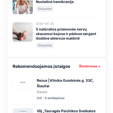
Nuolatinė hemikranija
Skausmai
2026-04-25
5 natūralios priemonės nervų
skausmui kojose ir pėdose sergant
išsėtine skleroze malšinti
Skausmai
Rekomenduojamos įstaigos
Žiūrėti visas →
Rezus | Klinika Gumbinės g. 33C,
Šiauliai
Šiauliai
0/5 · 0 atsiliepimai
VšĮ „Tauragės Psichikos Sveikatos