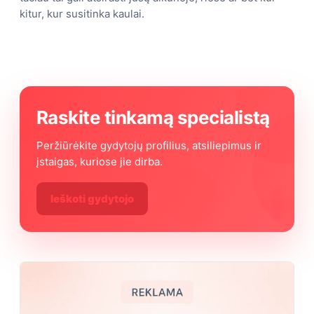
kitur, kur susitinka kaulai.
Raskite tinkamą specialistą
Peržiūrėkite gydytojų profilius, atsiliepimus ir
įstaigas, kuriose jie dirba.
Ieškoti gydytojo