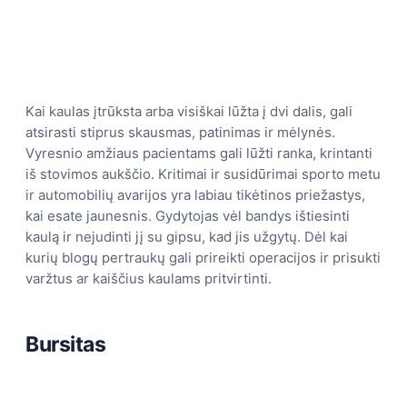
Kai kaulas įtrūksta arba visiškai lūžta į dvi dalis, gali
atsirasti stiprus skausmas, patinimas ir mėlynės.
Vyresnio amžiaus pacientams gali lūžti ranka, krintanti
iš stovimos aukščio. Kritimai ir susidūrimai sporto metu
ir automobilių avarijos yra labiau tikėtinos priežastys,
kai esate jaunesnis. Gydytojas vėl bandys ištiesinti
kaulą ir nejudinti jį su gipsu, kad jis užgytų. Dėl kai
kurių blogų pertraukų gali prireikti operacijos ir prisukti
varžtus ar kaiščius kaulams pritvirtinti.
Bursitas