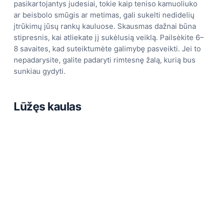
pasikartojantys judesiai, tokie kaip teniso kamuoliuko
ar beisbolo smūgis ar metimas, gali sukelti nedidelių
įtrūkimų jūsų rankų kauluose. Skausmas dažnai būna
stipresnis, kai atliekate jį sukėlusią veiklą. Pailsėkite 6–
8 savaites, kad suteiktumėte galimybę pasveikti. Jei to
nepadarysite, galite padaryti rimtesnę žalą, kurią bus
sunkiau gydyti.
Lūžęs kaulas