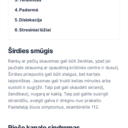
4. Padermė
5. Dislokacija
6. Stresiniai lūžiai
Širdies smūgis
Rankų ar pečių skausmas gali būti ženklas, ypač jei
jaučiate skausmą ar spaudimą krūtinės centre ir dusulį.
Širdies priepuolis gali būti staigus, bet kartais
laipsniškas. Jausmas gali trukti kelias minutes arba
sustoti ir sugrįžti. Taip pat gali skaudėti skrandį,
žandikaulį, nugarą ar kaklą. Taip pat galite susirgti
skrandžiu, svaigti galva ir drėgnu nuo prakaito.
Pastebėję šiuos simptomus, skambinkite 112.
Riešo kanalo sindromas