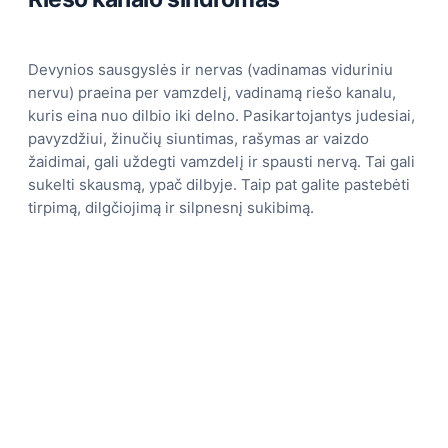
Devynios sausgyslės ir nervas (vadinamas viduriniu
nervu) praeina per vamzdelį, vadinamą riešo kanalu,
kuris eina nuo dilbio iki delno. Pasikartojantys judesiai,
pavyzdžiui, žinučių siuntimas, rašymas ar vaizdo
žaidimai, gali uždegti vamzdelį ir spausti nervą. Tai gali
sukelti skausmą, ypač dilbyje. Taip pat galite pastebėti
tirpimą, dilgčiojimą ir silpnesnį sukibimą.