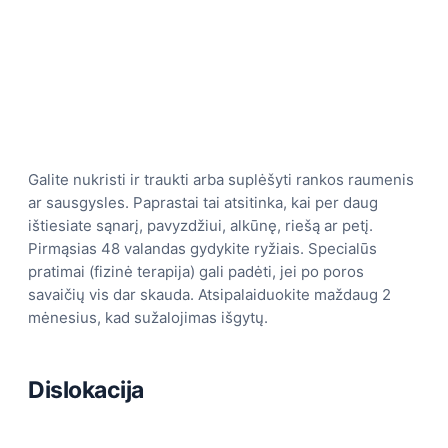
Galite nukristi ir traukti arba suplėšyti rankos raumenis
ar sausgysles. Paprastai tai atsitinka, kai per daug
ištiesiate sąnarį, pavyzdžiui, alkūnę, riešą ar petį.
Pirmąsias 48 valandas gydykite ryžiais. Specialūs
pratimai (fizinė terapija) gali padėti, jei po poros
savaičių vis dar skauda. Atsipalaiduokite maždaug 2
mėnesius, kad sužalojimas išgytų.
Dislokacija