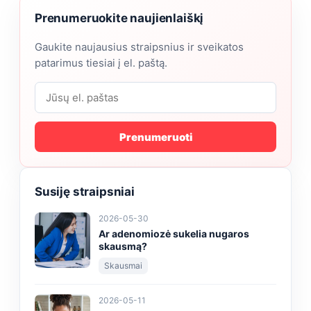
Prenumeruokite naujienlaiškį
Gaukite naujausius straipsnius ir sveikatos
patarimus tiesiai į el. paštą.
Prenumeruoti
Susiję straipsniai
2026-05-30
Ar adenomiozė sukelia nugaros
skausmą?
Skausmai
2026-05-11