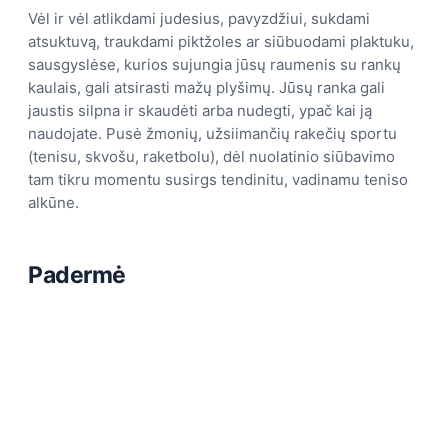
Vėl ir vėl atlikdami judesius, pavyzdžiui, sukdami
atsuktuvą, traukdami piktžoles ar siūbuodami plaktuku,
sausgyslėse, kurios sujungia jūsų raumenis su rankų
kaulais, gali atsirasti mažų plyšimų. Jūsų ranka gali
jaustis silpna ir skaudėti arba nudegti, ypač kai ją
naudojate. Pusė žmonių, užsiimančių rakečių sportu
(tenisu, skvošu, raketbolu), dėl nuolatinio siūbavimo
tam tikru momentu susirgs tendinitu, vadinamu teniso
alkūne.
Padermė