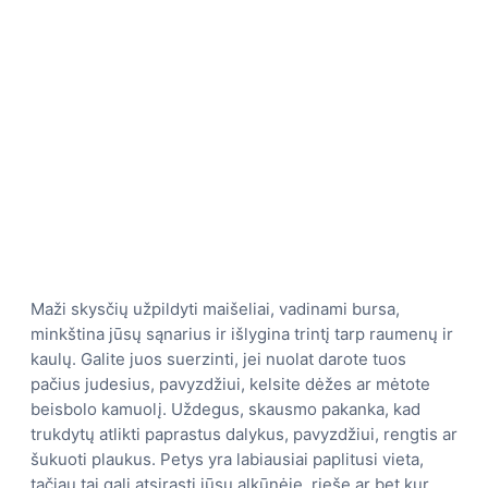
Maži skysčių užpildyti maišeliai, vadinami bursa,
minkština jūsų sąnarius ir išlygina trintį tarp raumenų ir
kaulų. Galite juos suerzinti, jei nuolat darote tuos
pačius judesius, pavyzdžiui, kelsite dėžes ar mėtote
beisbolo kamuolį. Uždegus, skausmo pakanka, kad
trukdytų atlikti paprastus dalykus, pavyzdžiui, rengtis ar
šukuoti plaukus. Petys yra labiausiai paplitusi vieta,
tačiau tai gali atsirasti jūsų alkūnėje, rieše ar bet kur