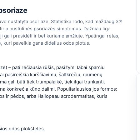
 psoriaze
uvo nustatyta psoriazė. Statistika rodo, kad maždaug 3%
iria pustulinės psoriazės simptomus. Dažniau liga
gali prasidėti ir bet kuriame amžiuje. Ypatingai retas,
ė, kuri paveikia gana didelius odos plotus.
ė) – pati rečiausia rūšis, pasižymi labai sparčiu
ai pasireiškia karščiavimu, šaltkrėčiu, raumenų
a gali būti tiek trumpalaikė, tiek ilgai trunkanti.
ena konkrečia kūno dalimi. Populiariausios jos formos:
s ir pėdos, arba Hallopeau acrodermatitas, kuris
sios odos plokštelės.