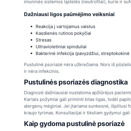
imuninės sistemos ląstelės (neutrofilai), kurie ir su
Dažniausi ligos paūmėjimo veiksniai
Reakcija į vartojamus vaistus
Kasdienės rutinos pokyčiai
Stresas
Ultravioletiniai spinduliai
Bakterinė infekcija (pavyzdžiui, streptokokinė 
Pustulinė psoriazė nėra užkrečiama. Nors iš pūslelių
ir nėra infekcinis.
Pustulinės psoriazės diagnostika
Diagnozė dažniausiai nustatoma apžiūrėjus paciento 
Kartais požymiai gali priminti kitas ligas, todėl papi
alergenų mėginiai. Jei įtariama sunkesnė, išplitusi f
kraujo tyrimas. Konsultacijai ir tiksliam gydymui gal
Kaip gydoma pustulinė psoriazė