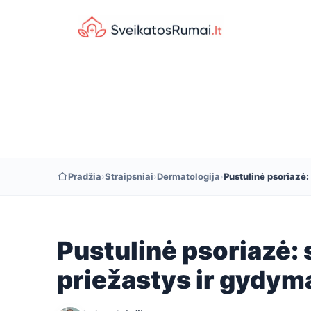
Pradžia
›
Straipsniai
›
Dermatologija
›
Pustulinė psoriazė:
Pustulinė psoriazė:
priežastys ir gydym