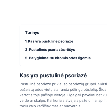
Turinys
1. Kas yra pustulinė psoriazė
3. Pustulinės psoriazės rūšys
5. Palyginimai su kitomis odos ligomis
Kas yra pustulinė psoriazė
Pustulinė psoriazė priklauso psoriazių grupei. Skirting
pažeistų odos vietų atsiranda pūlingų pūslelių. Šios 
kartotis toje pačioje vietoje. Liga gali paveikti bet
veide ar skalpe. Kai kuriais atvejais pažeidimai api
tokių kaip karščiavimas ar nuovargis.