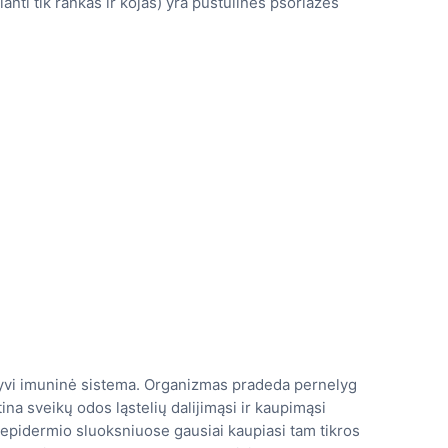
nti tik rankas ir kojas) yra pustulinės psoriazės
tyvi imuninė sistema. Organizmas pradeda pernelyg
na sveikų odos ląstelių dalijimąsi ir kaupimąsi
e epidermio sluoksniuose gausiai kaupiasi tam tikros