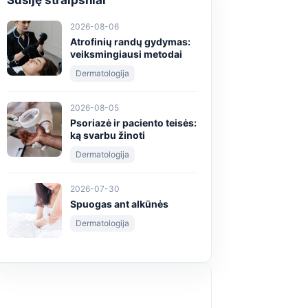
Susiję straipsniai
2026-08-06
Atrofinių randų gydymas:
veiksmingiausi metodai
Dermatologija
2026-08-05
Psoriazė ir paciento teisės:
ką svarbu žinoti
Dermatologija
2026-07-30
Spuogas ant alkūnės
Dermatologija