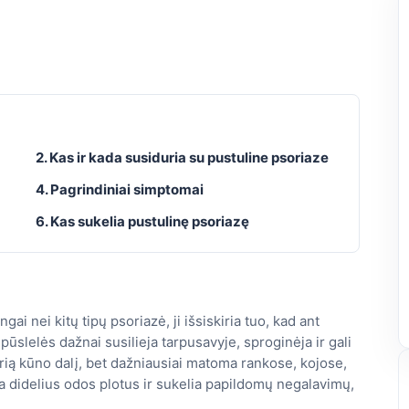
2. Kas ir kada susiduria su pustuline psoriaze
4. Pagrindiniai simptomai
6. Kas sukelia pustulinę psoriazę
ai nei kitų tipų psoriazė, ji išsiskiria tuo, kad ant
pūslelės dažnai susilieja tarpusavyje, sproginėja ir gali
 kurią kūno dalį, bet dažniausiai matoma rankose, kojose,
ma didelius odos plotus ir sukelia papildomų negalavimų,