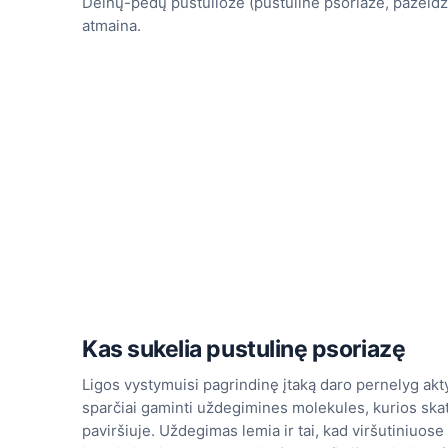
Delnų-pėdų pustuliozė (pustulinė psoriazė, pažeidžia
atmaina.
Kas sukelia pustulinę psoriazę
Ligos vystymuisi pagrindinę įtaką daro pernelyg ak
sparčiai gaminti uždegimines molekules, kurios skati
paviršiuje. Uždegimas lemia ir tai, kad viršutiniuos