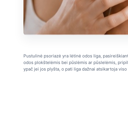
Pustulinė psoriazė yra lėtinė odos liga, pasireiškia
odos plokštelėmis bei pūslėmis ar pūslelėmis, pripi
ypač jei jos plyšta, o pati liga dažnai atsikartoja vi