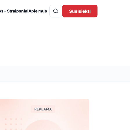
⌄
Susisiekti
os
Straipsniai
Apie mus