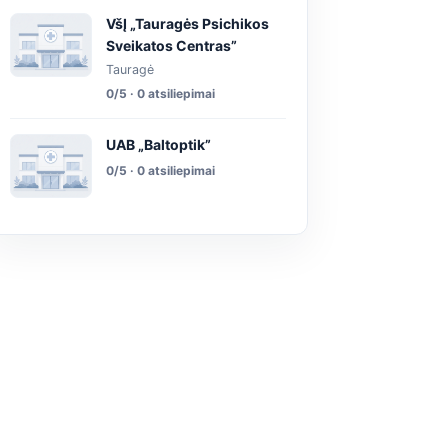
VšĮ „Tauragės Psichikos
Sveikatos Centras”
Tauragė
0/5 · 0 atsiliepimai
UAB „Baltoptik”
0/5 · 0 atsiliepimai