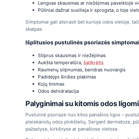
Lengvas skausmas ar niežėjimas paveiktoje vi
Pūliniai dažnai susilieja ir sprogsta, o toje viet
Simptomai gali atsirasti bet kurioje odos vietoje, ta
skalpas.
Išplitusios pustulinės psoriazės simptoma
Stiprus skausmas ir niežėjimas
Aukšta temperatūra,
šaltkrėtis
Raumenų silpnumas, bendras nuovargis
Padidėjęs širdies plakimas
Kojų tinimas
Odos dehidratacija
Palyginimai su kitomis odos ligom
Pustulinė psoriazė nuo kitos panašios ligos – pustu
pleiskanotų odos plokštelių. Sergant dermatoze, pūl
pažastyse, kirkšnyse ar panašiose vietose.