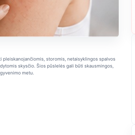
nti pleiskanojančiomis, storomis, netaisyklingos spalvos
ldytomis skysčio. Šios pūslelės gali būti skausmingos,
so gyvenimo metu.