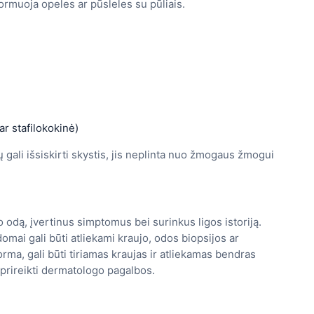
formuoja opeles ar pūsleles su pūliais.
ar stafilokokinė)
 gali išsiskirti skystis, jis neplinta nuo žmogaus žmogui
odą, įvertinus simptomus bei surinkus ligos istoriją.
ldomai gali būti atliekami kraujo, odos biopsijos ar
orma, gali būti tiriamas kraujas ir atliekamas bendras
i prireikti dermatologo pagalbos.