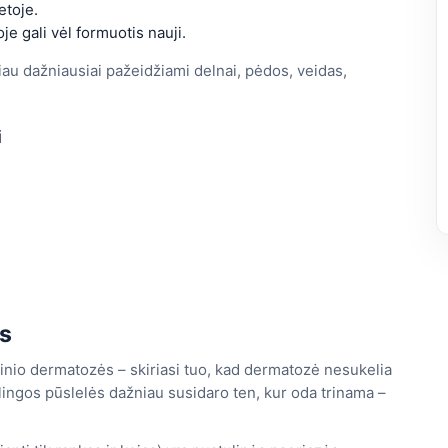
etoje.
oje gali vėl formuotis nauji.
čiau dažniausiai pažeidžiami delnai, pėdos, veidas,
i
is
linio dermatozės – skiriasi tuo, kad dermatozė nesukelia
ingos pūslelės dažniau susidaro ten, kur oda trinama –