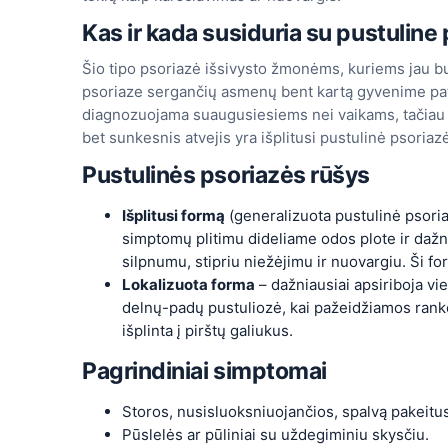
Kas ir kada susiduria su pustuline
Šio tipo psoriazė išsivysto žmonėms, kuriems jau b
psoriaze sergančių asmenų bent kartą gyvenime pat
diagnozuojama suaugusiesiems nei vaikams, tačiau ji 
bet sunkesnis atvejis yra išplitusi pustulinė psoriaz
Pustulinės psoriazės rūšys
Išplitusi formą
(generalizuota pustulinė psoriaz
simptomų plitimu dideliame odos plote ir dažn
silpnumu, stipriu niežėjimu ir nuovargiu. Ši form
Lokalizuota forma
– dažniausiai apsiriboja vi
delnų-padų pustuliozė, kai pažeidžiamos ranko
išplinta į pirštų galiukus.
Pagrindiniai simptomai
Storos, nusisluoksniuojančios, spalvą pakeitu
Pūslelės ar pūliniai su uždegiminiu skysčiu.