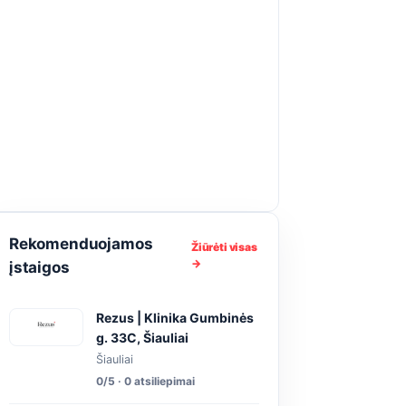
Rekomenduojamos
Žiūrėti visas
→
įstaigos
Rezus | Klinika Gumbinės
g. 33C, Šiauliai
Šiauliai
0/5 · 0 atsiliepimai