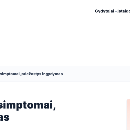
⌄
Gydytojai
Įstaig
 simptomai, priežastys ir gydymas
 simptomai,
as