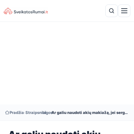
Pradžia
›
Straipsniai
›
Ligos
›
Ar galiu naudoti akių makiažą, jei sergu konjunktyvitu?