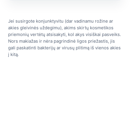
Jei susirgote konjunktyvitu (dar vadinamu rožine ar
akies gleivinės uždegimu), akims skirtų kosmetikos
priemonių vertėtų atsisakyti, kol akys visiškai pasveiks.
Nors makiažas ir nėra pagrindinė ligos priežastis, jis
gali paskatinti bakterijų ar virusų plitimą iš vienos akies
į kitą.