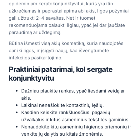
epideminiam keratokonjunktyvitui, kuris yra itin
užkrečiamas ir paprastai apima abi akis, ligos požymiai
gali užtrukti 2–4 savaites. Net ir tuomet
rekomenduojama palaukti ilgiau, ypač jei dar jaučiate
paraudimą ar uždegimą.
Būtina išmesti visą akių kosmetiką, kuria naudojotės
dar iki ligos, ir įsigyti naują, kad išvengtumėte
infekcijos pasikartojimo.
Praktiniai patarimai, kol sergate
konjunktyvitu
Dažniau plaukite rankas, ypač liesdami veidą ar
akis.
Laikinai nenešiokite kontaktinių lęšių.
Kasdien keiskite rankšluosčius, pagalvių
užvalkalus ir kitus asmeninius tekstilės gaminius.
Nenaudokite kitų asmeninių higienos priemonių ir
venkite jų dalytis su kitais žmonėmis.