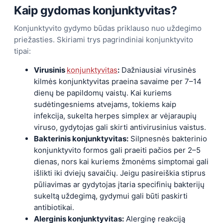
Kaip gydomas konjunktyvitas?
Konjunktyvito gydymo būdas priklauso nuo uždegimo
priežasties. Skiriami trys pagrindiniai konjunktyvito
tipai:
Virusinis
konjunktyvitas
:
Dažniausiai virusinės
kilmės konjunktyvitas praeina savaime per 7–14
dienų be papildomų vaistų. Kai kuriems
sudėtingesniems atvejams, tokiems kaip
infekcija, sukelta herpes simplex ar vėjaraupių
viruso, gydytojas gali skirti antivirusinius vaistus.
Bakterinis konjunktyvitas:
Silpnesnės bakterinio
konjunktyvito formos gali praeiti pačios per 2–5
dienas, nors kai kuriems žmonėms simptomai gali
išlikti iki dviejų savaičių. Jeigu pasireiškia stiprus
pūliavimas ar gydytojas įtaria specifinių bakterijų
sukeltą uždegimą, gydymui gali būti paskirti
antibiotikai.
Alerginis konjunktyvitas:
Alerginę reakciją