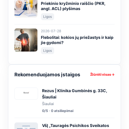
Priekinio kryžminio raiščio (PKR,
angl. ACL) plyšimas
Ligos
2026-07-28
Flebolitai: kokios jų priežastys ir kaip
jie gydomi?
Ligos
Rekomenduojamos įstaigos
Žiūrėti visas →
Rezus | Klinika Gumbinės g. 33C,
Šiauliai
Šiauliai
0/5 · 0 atsiliepimai
VšĮ „Tauragės Psichikos Sveikatos