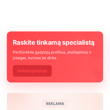
Raskite tinkamą specialistą
Peržiūrėkite gydytojų profilius, atsiliepimus ir
įstaigas, kuriose jie dirba.
Ieškoti gydytojo