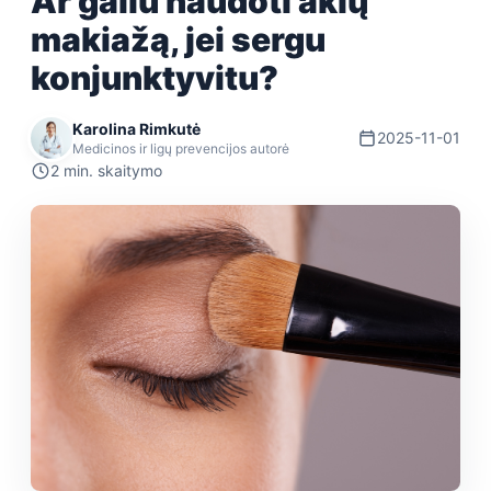
Ar galiu naudoti akių
makiažą, jei sergu
konjunktyvitu?
Karolina Rimkutė
2025-11-01
Medicinos ir ligų prevencijos autorė
2 min. skaitymo