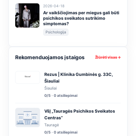
2026-04-18
Ar vaikščiojimas per miegus gali būti
psichikos sveikatos sutrikimo
simptomas?
Psichologija
Rekomenduojamos įstaigos
Žiūrėti visas →
Rezus | Klinika Gumbinės g. 33C,
Šiauliai
Šiauliai
0/5 · 0 atsiliepimai
VšĮ „Tauragės Psichikos Sveikatos
Centras”
Tauragė
0/5 · 0 atsiliepimai