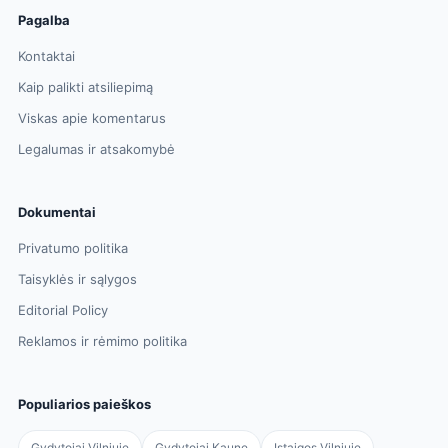
Pagalba
Kontaktai
Kaip palikti atsiliepimą
Viskas apie komentarus
Legalumas ir atsakomybė
Dokumentai
Privatumo politika
Taisyklės ir sąlygos
Editorial Policy
Reklamos ir rėmimo politika
Populiarios paieškos
Gydytojai Vilniuje
Gydytojai Kaune
Įstaigos Vilniuje