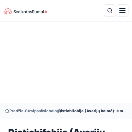
Pradžia
›
Straipsniai
›
Psichologija
›
Distichifobija (Avarijų baimė): simptomai ir gydymas