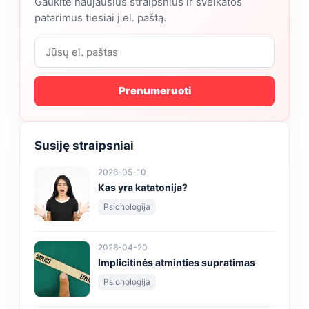
Gaukite naujausius straipsnius ir sveikatos
patarimus tiesiai į el. paštą.
Prenumeruoti
Susiję straipsniai
2026-05-10
Kas yra katatonija?
Psichologija
2026-04-20
Implicitinės atminties supratimas
Psichologija