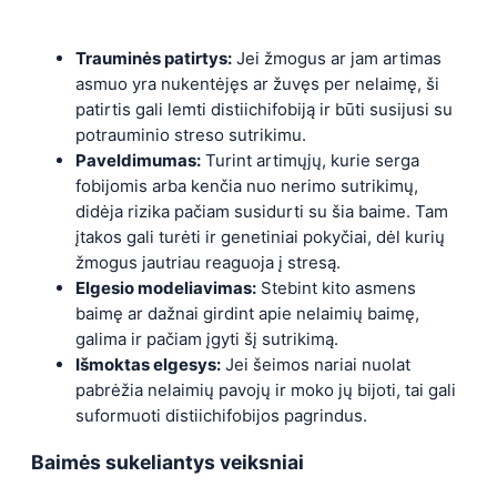
Trauminės patirtys:
Jei žmogus ar jam artimas
asmuo yra nukentėjęs ar žuvęs per nelaimę, ši
patirtis gali lemti distiichifobiją ir būti susijusi su
potrauminio streso sutrikimu.
Paveldimumas:
Turint artimųjų, kurie serga
fobijomis arba kenčia nuo nerimo sutrikimų,
didėja rizika pačiam susidurti su šia baime. Tam
įtakos gali turėti ir genetiniai pokyčiai, dėl kurių
žmogus jautriau reaguoja į stresą.
Elgesio modeliavimas:
Stebint kito asmens
baimę ar dažnai girdint apie nelaimių baimę,
galima ir pačiam įgyti šį sutrikimą.
Išmoktas elgesys:
Jei šeimos nariai nuolat
pabrėžia nelaimių pavojų ir moko jų bijoti, tai gali
suformuoti distiichifobijos pagrindus.
Baimės sukeliantys veiksniai