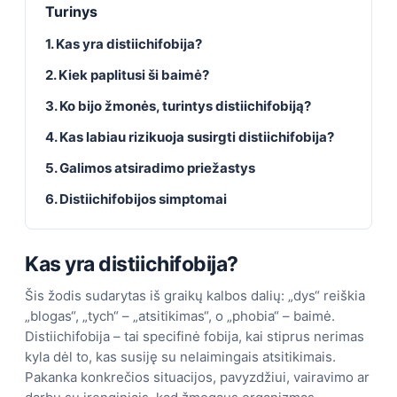
Turinys
1. Kas yra distiichifobija?
2. Kiek paplitusi ši baimė?
3. Ko bijo žmonės, turintys distiichifobiją?
4. Kas labiau rizikuoja susirgti distiichifobija?
5. Galimos atsiradimo priežastys
6. Distiichifobijos simptomai
Kas yra distiichifobija?
Šis žodis sudarytas iš graikų kalbos dalių: „dys“ reiškia
„blogas“, „tych“ – „atsitikimas“, o „phobia“ – baimė.
Distiichifobija – tai specifinė fobija, kai stiprus nerimas
kyla dėl to, kas susiję su nelaimingais atsitikimais.
Pakanka konkrečios situacijos, pavyzdžiui, vairavimo ar