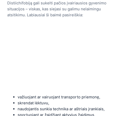
Distiichifobiją gali sukelti pačios įvairiausios gyvenimo
situacijos – viskas, kas siejasi su galimu nelaimingu
atsitikimu. Labiausiai ši baimė pasireiškia:
važiuojant ar vairuojant transporto priemonę,
skrendat lėktuvu,
naudojantis sunkia technika ar aštriais įrankiais,
sportuojant ar žaidžiant aktyvius žaidimus,