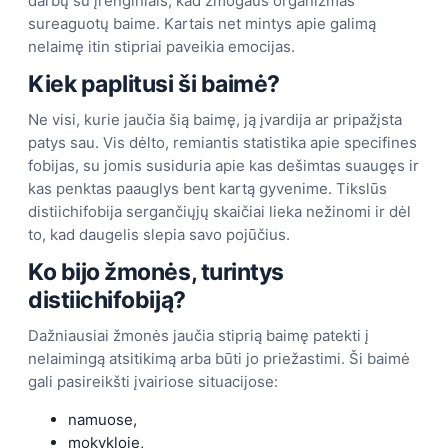
darbų su įrenginiais, kad žmogaus organizmas
sureaguotų baime. Kartais net mintys apie galimą
nelaimę itin stipriai paveikia emocijas.
Kiek paplitusi ši baimė?
Ne visi, kurie jaučia šią baimę, ją įvardija ar pripažįsta
patys sau. Vis dėlto, remiantis statistika apie specifines
fobijas, su jomis susiduria apie kas dešimtas suaugęs ir
kas penktas paauglys bent kartą gyvenime. Tikslūs
distiichifobija sergančiųjų skaičiai lieka nežinomi ir dėl
to, kad daugelis slepia savo pojūčius.
Ko bijo žmonės, turintys
distiichifobiją?
Dažniausiai žmonės jaučia stiprią baimę patekti į
nelaimingą atsitikimą arba būti jo priežastimi. Ši baimė
gali pasireikšti įvairiose situacijose:
namuose,
mokykloje,