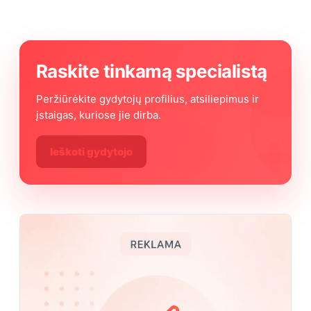
Raskite tinkamą specialistą
Peržiūrėkite gydytojų profilius, atsiliepimus ir
įstaigas, kuriose jie dirba.
Ieškoti gydytojo