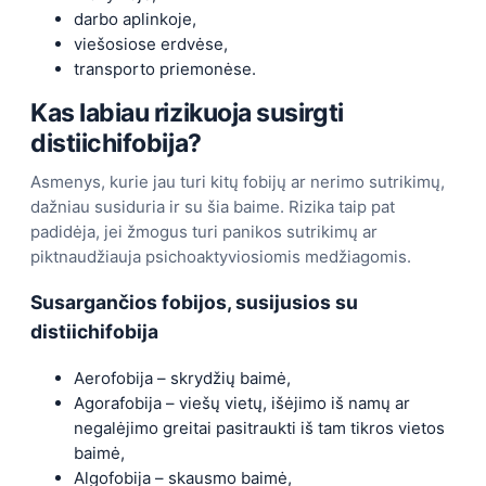
darbo aplinkoje,
viešosiose erdvėse,
transporto priemonėse.
Kas labiau rizikuoja susirgti
distiichifobija?
Asmenys, kurie jau turi kitų fobijų ar nerimo sutrikimų,
dažniau susiduria ir su šia baime. Rizika taip pat
padidėja, jei žmogus turi panikos sutrikimų ar
piktnaudžiauja psichoaktyviosiomis medžiagomis.
Susargančios fobijos, susijusios su
distiichifobija
Aerofobija – skrydžių baimė,
Agorafobija – viešų vietų, išėjimo iš namų ar
negalėjimo greitai pasitraukti iš tam tikros vietos
baimė,
Algofobija – skausmo baimė,