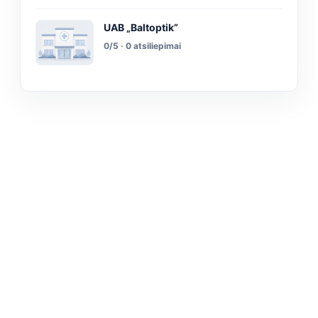
UAB „Baltoptik”
0/5 · 0 atsiliepimai