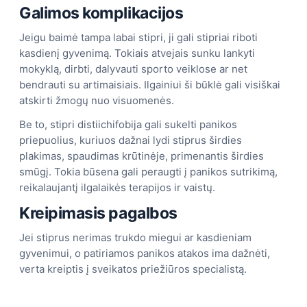
Galimos komplikacijos
Jeigu baimė tampa labai stipri, ji gali stipriai riboti
kasdienį gyvenimą. Tokiais atvejais sunku lankyti
mokyklą, dirbti, dalyvauti sporto veiklose ar net
bendrauti su artimaisiais. Ilgainiui ši būklė gali visiškai
atskirti žmogų nuo visuomenės.
Be to, stipri distiichifobija gali sukelti panikos
priepuolius, kuriuos dažnai lydi stiprus širdies
plakimas, spaudimas krūtinėje, primenantis širdies
smūgį. Tokia būsena gali peraugti į panikos sutrikimą,
reikalaujantį ilgalaikės terapijos ir vaistų.
Kreipimasis pagalbos
Jei stiprus nerimas trukdo miegui ar kasdieniam
gyvenimui, o patiriamos panikos atakos ima dažnėti,
verta kreiptis į sveikatos priežiūros specialistą.