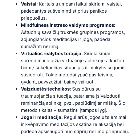
Vaistai:
Kartais trumpam laikui skiriami vaistai,
padedantys sušvelninti stiprius panikos
priepuolius.
Mindfulness ir streso valdymo programos:
Aštuonių savaičių trukmės grupinės programos,
apjungiančios meditacijas ir jogą, padeda
sumažinti nerimą.
Virtualios realybės terapija:
Šiuolaikiniai
sprendimai leidžia virtualioje aplinkoje atkartoti
baimę sukeliančias situacijas ir mokytis su jomis
susidoroti. Tokie metodai ypač pasiteisina,
gydant, pavyzdžiui, baimę vairuoti.
Vaizduotės technikos:
Susidūrus su
traumuojančia situacija, patariama įsivaizduoti
raminančią aplinką, pvz., paplūdimį ar mišką. Šio
metodo tikslas – sumažinti įtampos lygį.
Joga ir meditacija:
Reguliarūs jogos užsiėmimai
ir kvėpavimo meditacijos skatina relaksaciją bei
padeda apsisaugoti nuo stiprių nerimo priepuolių.