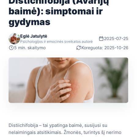
Distichifobija (Avarijų
baimė): simptomai ir
gydymas
Eglė Jatulytė
2025-07-25
Psichologijos ir emocinės sveikatos autorė
5 min. skaitymo
Koreguota: 2025-10-26
Distiichifobija – tai ypatinga baimė, susijusi su
nelaimingais atsitikimais. Žmonės, turintys šį nerimo