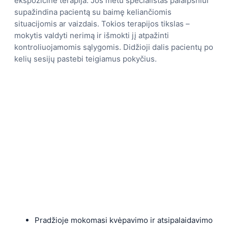
ekspozicinė terapija. Jos metu specialistas palaipsniui
supažindina pacientą su baimę keliančiomis
situacijomis ar vaizdais. Tokios terapijos tikslas –
mokytis valdyti nerimą ir išmokti jį atpažinti
kontroliuojamomis sąlygomis. Didžioji dalis pacientų po
kelių sesijų pastebi teigiamus pokyčius.
Pradžioje mokomasi kvėpavimo ir atsipalaidavimo