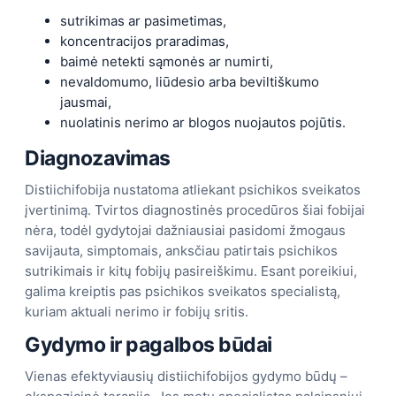
sutrikimas ar pasimetimas,
koncentracijos praradimas,
baimė netekti sąmonės ar numirti,
nevaldomumo, liūdesio arba beviltiškumo
jausmai,
nuolatinis nerimo ar blogos nuojautos pojūtis.
Diagnozavimas
Distiichifobija nustatoma atliekant psichikos sveikatos
įvertinimą. Tvirtos diagnostinės procedūros šiai fobijai
nėra, todėl gydytojai dažniausiai pasidomi žmogaus
savijauta, simptomais, anksčiau patirtais psichikos
sutrikimais ir kitų fobijų pasireiškimu. Esant poreikiui,
galima kreiptis pas psichikos sveikatos specialistą,
kuriam aktuali nerimo ir fobijų sritis.
Gydymo ir pagalbos būdai
Vienas efektyviausių distiichifobijos gydymo būdų –