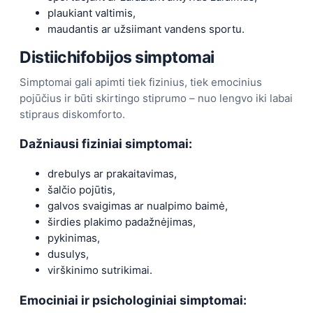
plaukiant valtimis,
maudantis ar užsiimant vandens sportu.
Distiichifobijos simptomai
Simptomai gali apimti tiek fizinius, tiek emocinius
pojūčius ir būti skirtingo stiprumo – nuo lengvo iki labai
stipraus diskomforto.
Dažniausi fiziniai simptomai:
drebulys ar prakaitavimas,
šalčio pojūtis,
galvos svaigimas ar nualpimo baimė,
širdies plakimo padažnėjimas,
pykinimas,
dusulys,
virškinimo sutrikimai.
Emociniai ir psichologiniai simptomai: