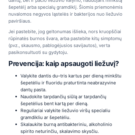
dantų, bet ir pačio liežuvio valymo, naudojant minkštą
šepetėlį arba specialų gramdiklį. Šiomis priemonėmis
nuvalomos negyvos ląstelės ir bakterijos nuo liežuvio
paviršiaus.
Jei pastebite, jog geltonumas išlieka, nors kruopščiai
rūpinatės burnos švara, arba pastebite kitų simptomų
(pvz., skausmo, pablogėjusios savijautos), verta
pasikonsultuoti su gydytoju.
Prevencija: kaip apsaugoti liežuvį?
Valykite dantis du–tris kartus per dieną minkštu
šepetėliu ir fluoridu praturtinta neabrazyvine
dantų pasta.
Naudokite tarpdančių siūlą ar tarpdančių
šepetėlius bent kartą per dieną.
Reguliariai valykite liežuvio viršų specialiu
gramdikliu ar šepetėliu.
Skalaukite burną antibakteriniu, alkoholinio
spirito neturinčiu, skalavimo skysčiu.