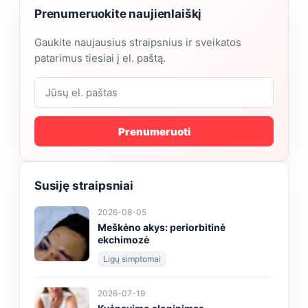
Prenumeruokite naujienlaiškį
Gaukite naujausius straipsnius ir sveikatos
patarimus tiesiai į el. paštą.
Prenumeruoti
Susiję straipsniai
2026-08-05
Meškėno akys: periorbitinė
ekchimozė
Ligų simptomai
2026-07-19