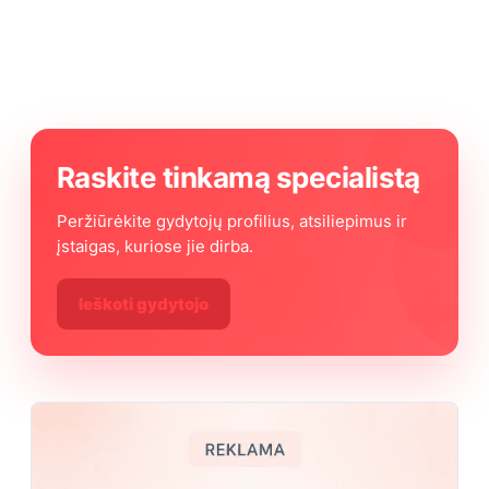
Raskite tinkamą specialistą
Peržiūrėkite gydytojų profilius, atsiliepimus ir
įstaigas, kuriose jie dirba.
Ieškoti gydytojo