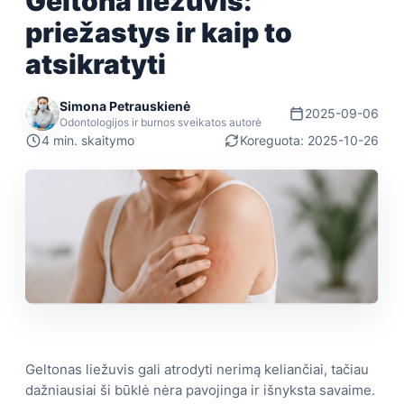
Geltona liežuvis:
priežastys ir kaip to
atsikratyti
Simona Petrauskienė
2025-09-06
Odontologijos ir burnos sveikatos autorė
4 min. skaitymo
Koreguota: 2025-10-26
Geltonas liežuvis gali atrodyti nerimą keliančiai, tačiau
dažniausiai ši būklė nėra pavojinga ir išnyksta savaime.