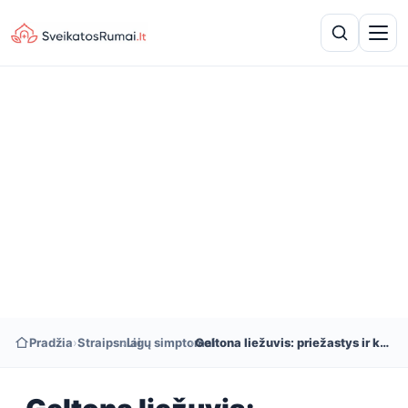
Pradžia
›
Straipsniai
›
Ligų simptomai
›
Geltona liežuvis: priežastys ir kaip to atsikratyti