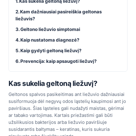
1. Kas sukelia geltoną liežuvį?
2. Kam dažniausiai pasireiškia geltonas
liežuvis?
3. Geltono liežuvio simptomai
4. Kaip nustatoma diagnozė?
5. Kaip gydyti geltoną liežuvį?
6. Prevencija: kaip apsaugoti liežuvį?
Kas sukelia geltoną liežuvį?
Geltonos spalvos pasikeitimas ant liežuvio dažniausiai
susiformuoja dėl negyvų odos ląstelių kaupimosi ant jo
paviršiaus. Šias ląsteles gali nudažyti maistas, gėrimai
ar tabako vartojimas. Kartais priežastimi gali būti
užsilikusios bakterijos arba liežuvio paviršiuje
susidarantis baltymas – keratinas, kuris sukuria