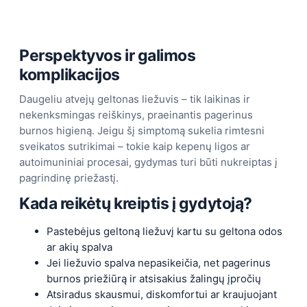
Perspektyvos ir galimos
komplikacijos
Daugeliu atvejų geltonas liežuvis – tik laikinas ir
nekenksmingas reiškinys, praeinantis pagerinus
burnos higieną. Jeigu šį simptomą sukelia rimtesni
sveikatos sutrikimai – tokie kaip kepenų ligos ar
autoimuniniai procesai, gydymas turi būti nukreiptas į
pagrindinę priežastį.
Kada reikėtų kreiptis į gydytoją?
Pastebėjus geltoną liežuvį kartu su geltona odos
ar akių spalva
Jei liežuvio spalva nepasikeičia, net pagerinus
burnos priežiūrą ir atsisakius žalingų įpročių
Atsiradus skausmui, diskomfortui ar kraujuojant