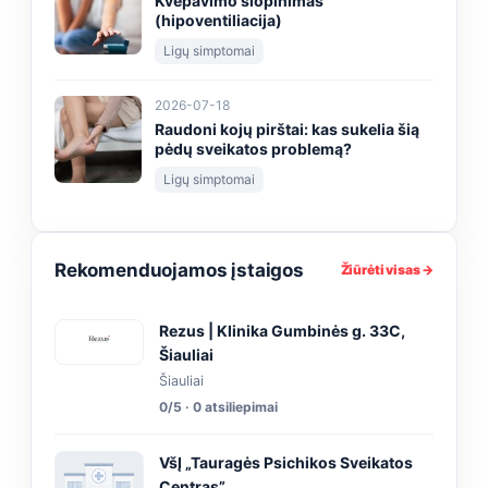
Kvėpavimo slopinimas
(hipoventiliacija)
Ligų simptomai
2026-07-18
Raudoni kojų pirštai: kas sukelia šią
pėdų sveikatos problemą?
Ligų simptomai
Rekomenduojamos įstaigos
Žiūrėti visas →
Rezus | Klinika Gumbinės g. 33C,
Šiauliai
Šiauliai
0/5 · 0 atsiliepimai
VšĮ „Tauragės Psichikos Sveikatos
Centras”