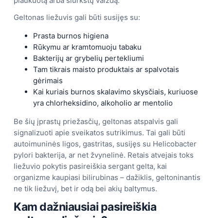
plaukuotą arba šiurkštų vaizdą.
Geltonas liežuvis gali būti susijęs su:
Prasta burnos higiena
Rūkymu ar kramtomuoju tabaku
Bakterijų ar grybelių pertekliumi
Tam tikrais maisto produktais ar spalvotais
gėrimais
Kai kuriais burnos skalavimo skysčiais, kuriuose
yra chlorheksidino, alkoholio ar mentolio
Be šių įprastų priežasčių, geltonas atspalvis gali
signalizuoti apie sveikatos sutrikimus. Tai gali būti
autoimuninės ligos, gastritas, susijęs su Helicobacter
pylori bakterija, ar net žvynelinė. Retais atvejais toks
liežuvio pokytis pasireiškia sergant gelta, kai
organizme kaupiasi bilirubinas – dažiklis, geltoninantis
ne tik liežuvį, bet ir odą bei akių baltymus.
Kam dažniausiai pasireiškia