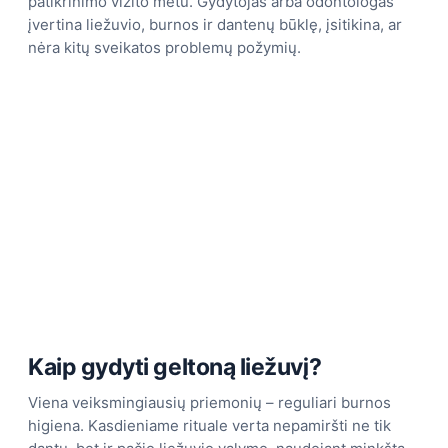
patikrinimo vizito metu. Gydytojas arba odontologas
įvertina liežuvio, burnos ir dantenų būklę, įsitikina, ar
nėra kitų sveikatos problemų požymių.
Kaip gydyti geltoną liežuvį?
Viena veiksmingiausių priemonių – reguliari burnos
higiena. Kasdieniame rituale verta nepamiršti ne tik