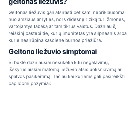
geltonas liežuvis?
Geltonas liežuvis gali atsirasti bet kam, nepriklausomai
nuo amžiaus ar lyties, nors didesnę riziką turi žmonės,
vartojantys tabaką ar tam tikrus vaistus. Dažniau šį
reiškinį pastebi tie, kurių imunitetas yra silpnesnis arba
kurie nesirūpina kasdiene burnos priežiūra.
Geltono liežuvio simptomai
Ši būklė dažniausiai nesukelia kitų negalavimų,
išskyrus aiškiai matomą liežuvio atsisluoksniavimą ar
spalvos pasikeitimą. Tačiau kai kuriems gali pasireikšti
papildomi požymiai: