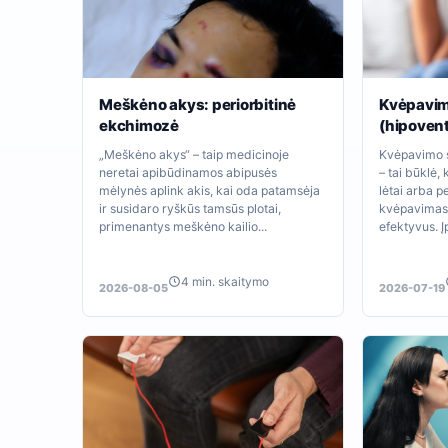
Meškėno akys: periorbitinė
Kvėpavim
ekchimozė
(hipoventi
„Meškėno akys“ – taip medicinoje
Kvėpavimo sl
neretai apibūdinamos abipusės
– tai būklė,
mėlynės aplink akis, kai oda patamsėja
lėtai arba pe
ir susidaro ryškūs tamsūs plotai,
kvėpavimas
primenantys meškėno kailio...
efektyvus. Įp
4 min. skaitymo
2026-08-05
2026-07-19