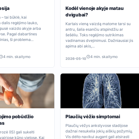
sija
Kodėl vienoje akyje matau
dvigubai?
– tai būklė, kai
dalis regėjimo lauko,
Kartais vieną vaizdą matome tarsi su
 pusė vaizdo akyje arba
antru, šalia esančiu atspindžiu ar
yse. Pagal dabartines
šešėliu. Toks regėjimo sutrikimas
nias, ši problema...
vadinamas dvejinimusi. Dažniausiai jis
apima abi akis,...
4 min. skaitymo
4 min. skaitymo
2026-05-10
iojimo pobūdžio
Plaučių vėžio simptomai
as
Plaučių vėžys ankstyvose stadijose
dažnai nesukelia jokių aiškių požymių.
rozė (IS) gali sukelti
Vis dėlto navikui augant gali atsirasti
įvairiose kūno vietose. Kai