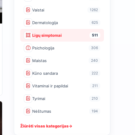
Vaistai
1262
Dermatologija
625
Ligų simptomai
511
Psichologija
306
Maistas
240
Kūno sandara
222
Vitaminai ir papildai
211
Tyrimai
210
Nėštumas
194
Žiūrėti visas kategorijas
→