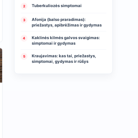
Tuberkuliozės simptomai
2
Afonija (balso praradimas):
3
priežastys, apibrėžimas ir gydymas
Kaklinės kilmės galvos svaigimas:
4
simptomai ir gydymas
Kraujavimas: kas tai, priežastys,
5
simptomai, gydymas ir rūšys