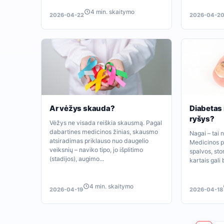
4 min. skaitymo
2026-04-22
2026-04-2
Ar vėžys skauda?
Diabetas i
ryšys?
Vėžys ne visada reiškia skausmą. Pagal
dabartines medicinos žinias, skausmo
Nagai – tai n
atsiradimas priklauso nuo daugelio
Medicinos p
veiksnių – naviko tipo, jo išplitimo
spalvos, sto
(stadijos), augimo...
kartais gali 
4 min. skaitymo
2026-04-19
2026-04-18