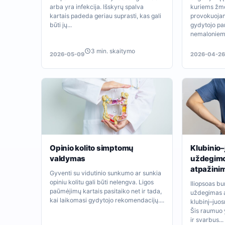
arba yra infekcija. Išskyrų spalva
kuriems ž
kartais padeda geriau suprasti, kas gali
provokuojan
būti jų...
gydytojo pa
nemaloniems
3 min. skaitymo
2026-05-09
2026-04-26
Opinio kolito simptomų
Klubinio
valdymas
uždegim
atpažini
Gyventi su vidutinio sunkumo ar sunkia
opiniu kolitu gali būti nelengva. Ligos
Iliopsoas bur
paūmėjimų kartais pasitaiko net ir tada,
uždegimas a
kai laikomasi gydytojo rekomendacijų....
klubinį–juos
Šis raumuo y
ir svarbus...