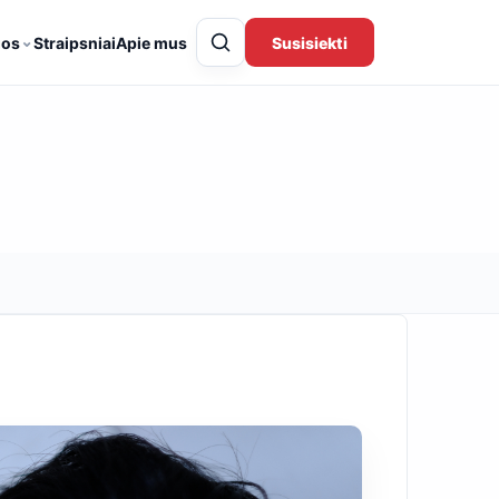
⌄
gos
Straipsniai
Apie mus
Susisiekti