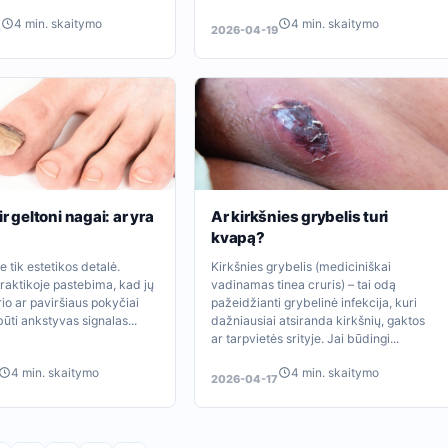
4 min. skaitymo
4 min. skaitymo
0
2026-04-19
r geltoni nagai: ar yra
Ar kirkšnies grybelis turi
kvapą?
e tik estetikos detalė.
Kirkšnies grybelis (mediciniškai
raktikoje pastebima, kad jų
vadinamas tinea cruris) – tai odą
rio ar paviršiaus pokyčiai
pažeidžianti grybelinė infekcija, kuri
būti ankstyvas signalas...
dažniausiai atsiranda kirkšnių, gaktos
ar tarpvietės srityje. Jai būdingi...
4 min. skaitymo
4 min. skaitymo
2026-04-17