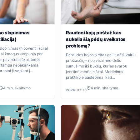
o slopinimas
Raudoni kojų pirštai: kas
liacija)
sukelia šią pėdų sveikatos
problemą?
opinimas (hipoventiliacija)
 kai žmogus kvėpuoja per
Paraudęs kojos pirštas gali turėti įvairių
r paviršutiniškai, todėl
priežasčių – nuo visai nedidelio
 tampa nepakankamai
sumušimo iki būklių, kurias svarbu
rastai įkvepiant į...
įvertinti mediciniškai. Medicinos
praktikoje pastebima, kad...
4 min. skaitymo
4 min. skaitymo
2026-07-18