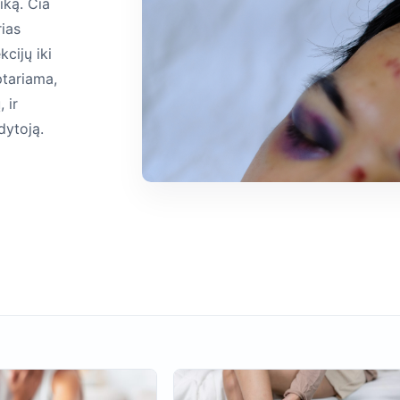
iką. Čia
rias
cijų iki
ptariama,
 ir
dytoją.