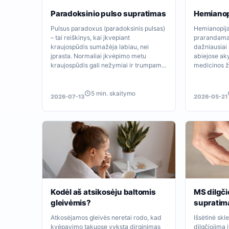
Paradoksinio pulso supratimas
Hemianop
Pulsus paradoxus (paradoksinis pulsas)
Hemianopija 
– tai reiškinys, kai įkvepiant
prarandama 
kraujospūdis sumažėja labiau, nei
dažniausiai
įprasta. Normaliai įkvėpimo metu
abiejose ak
kraujospūdis gali nežymiai ir trumpam...
medicinos ži
5 min. skaitymo
2026-07-13
2026-05-21
Kodėl aš atsikosėju baltomis
MS dilgč
gleivėmis?
supratim
Atkosėjamos gleivės neretai rodo, kad
Išsėtinė skle
kvėpavimo takuose vyksta dirginimas
dilgčiojimą 