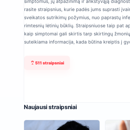
simptomus, jų atpažinimą ir ankstyvąją diagnost
rasite straipsnius, kurie padės jums suprasti įvai
sveikatos sutrikimų požymius, nuo paprastų infek
rimtesnių lėtinių būklių. Straipsniuose taip pat a
kaip simptomai gali skirtis tarp skirtingų žmonių,
suteikiama informacija, kada būtina kreiptis į gy
511 straipsniai
Naujausi straipsniai