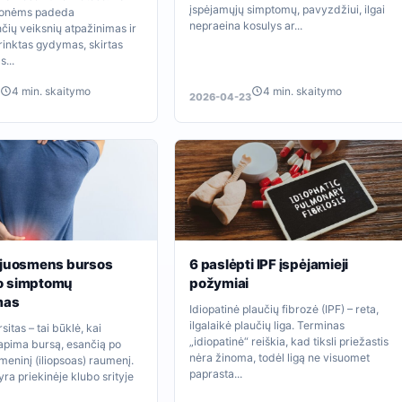
įspėjamųjų simptomų, pavyzdžiui, ilgai
monėms padeda
nepraeina kosulys ar...
čių veiksnių atpažinimas ir
rinktas gydymas, skirtas
...
4 min. skaitymo
4 min. skaitymo
2026-04-23
–juosmens bursos
6 paslėpti IPF įspėjamieji
o simptomų
požymiai
mas
Idiopatinė plaučių fibrozė (IPF) – reta,
ilgalaikė plaučių liga. Terminas
sitas – tai būklė, kai
„idiopatinė“ reiškia, kad tiksli priežastis
pima bursą, esančią po
nėra žinoma, todėl ligą ne visuomet
meninį (iliopsoas) raumenį.
paprasta...
ra priekinėje klubo srityje