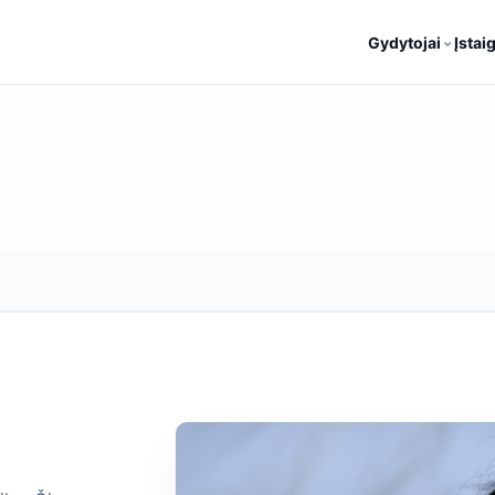
⌄
Gydytojai
Įstai