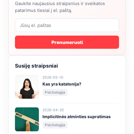
Gaukite naujausius straipsnius ir sveikatos
patarimus tiesiai į el. paštą.
Prenumeruoti
Susiję straipsniai
2026-05-10
Kas yra katatonija?
Psichologija
2026-04-20
Implicitinės atminties supratimas
Psichologija