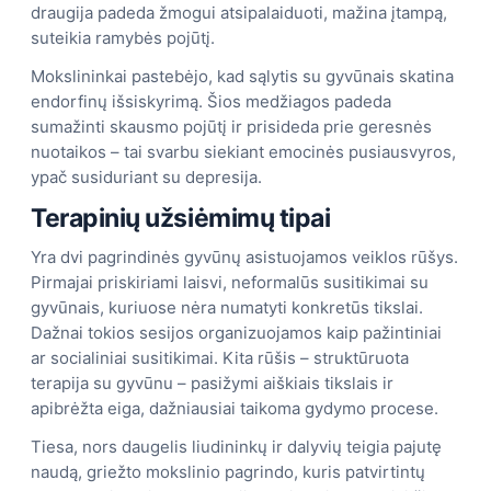
draugija padeda žmogui atsipalaiduoti, mažina įtampą,
suteikia ramybės pojūtį.
Mokslininkai pastebėjo, kad sąlytis su gyvūnais skatina
endorfinų išsiskyrimą. Šios medžiagos padeda
sumažinti skausmo pojūtį ir prisideda prie geresnės
nuotaikos – tai svarbu siekiant emocinės pusiausvyros,
ypač susiduriant su depresija.
Terapinių užsiėmimų tipai
Yra dvi pagrindinės gyvūnų asistuojamos veiklos rūšys.
Pirmajai priskiriami laisvi, neformalūs susitikimai su
gyvūnais, kuriuose nėra numatyti konkretūs tikslai.
Dažnai tokios sesijos organizuojamos kaip pažintiniai
ar socialiniai susitikimai. Kita rūšis – struktūruota
terapija su gyvūnu – pasižymi aiškiais tikslais ir
apibrėžta eiga, dažniausiai taikoma gydymo procese.
Tiesa, nors daugelis liudininkų ir dalyvių teigia pajutę
naudą, griežto mokslinio pagrindo, kuris patvirtintų