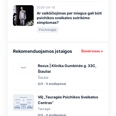
2026-04-18
Ar vaikščiojimas per miegus gali būti
psichikos sveikatos sutrikimo
simptomas?
Psichologija
Rekomenduojamos įstaigos
Žiūrėti visas →
Rezus | Klinika Gumbinės g. 33C,
Šiauliai
Šiauliai
0/5 · 0 atsiliepimai
VšĮ „Tauragės Psichikos Sveikatos
Centras”
Tauragė
0/5 · 0 atsiliepimai