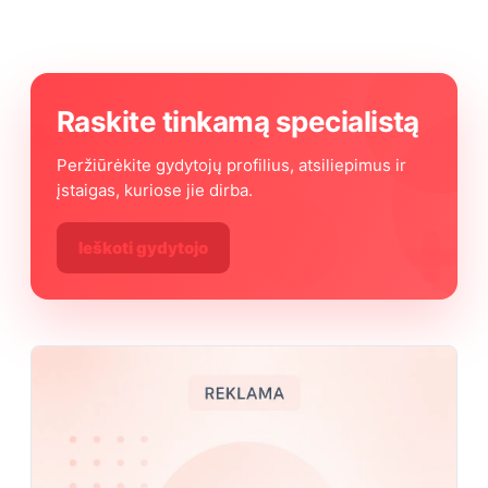
Raskite tinkamą specialistą
Peržiūrėkite gydytojų profilius, atsiliepimus ir
įstaigas, kuriose jie dirba.
Ieškoti gydytojo