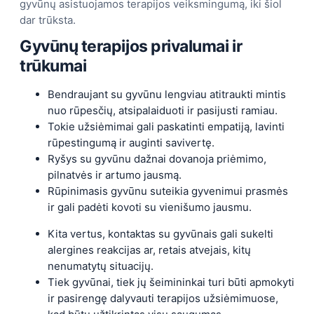
gyvūnų asistuojamos terapijos veiksmingumą, iki šiol
dar trūksta.
Gyvūnų terapijos privalumai ir
trūkumai
Bendraujant su gyvūnu lengviau atitraukti mintis
nuo rūpesčių, atsipalaiduoti ir pasijusti ramiau.
Tokie užsiėmimai gali paskatinti empatiją, lavinti
rūpestingumą ir auginti savivertę.
Ryšys su gyvūnu dažnai dovanoja priėmimo,
pilnatvės ir artumo jausmą.
Rūpinimasis gyvūnu suteikia gyvenimui prasmės
ir gali padėti kovoti su vienišumo jausmu.
Kita vertus, kontaktas su gyvūnais gali sukelti
alergines reakcijas ar, retais atvejais, kitų
nenumatytų situacijų.
Tiek gyvūnai, tiek jų šeimininkai turi būti apmokyti
ir pasirengę dalyvauti terapijos užsiėmimuose,