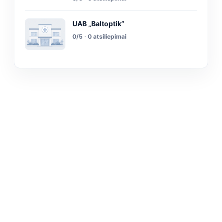
UAB „Baltoptik”
0/5 · 0 atsiliepimai