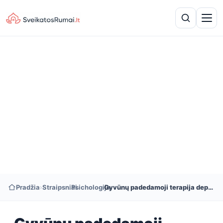
Pradžia
›
Straipsniai
›
Psichologija
›
Gyvūnų padedamoji terapija depresijai gydyti