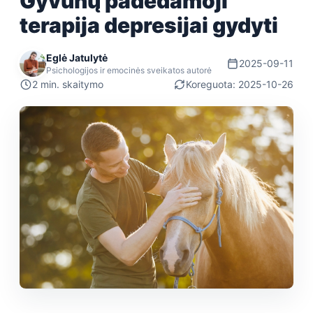
Gyvūnų padedamoji
terapija depresijai gydyti
Eglė Jatulytė
2025-09-11
Psichologijos ir emocinės sveikatos autorė
2 min. skaitymo
Koreguota: 2025-10-26