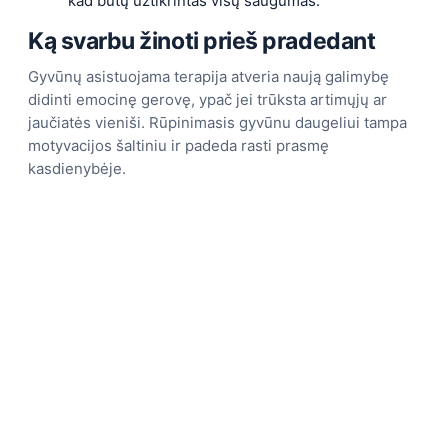
kad būtų užtikrintas visų saugumas.
Ką svarbu žinoti prieš pradedant
Gyvūnų asistuojama terapija atveria naują galimybę
didinti emocinę gerovę, ypač jei trūksta artimųjų ar
jaučiatės vieniši. Rūpinimasis gyvūnu daugeliui tampa
motyvacijos šaltiniu ir padeda rasti prasmę
kasdienybėje.