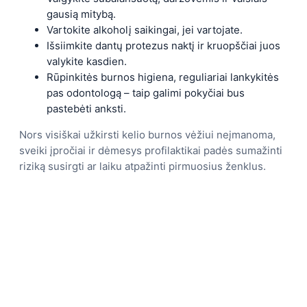
gausią mitybą.
Vartokite alkoholį saikingai, jei vartojate.
Išsiimkite dantų protezus naktį ir kruopščiai juos
valykite kasdien.
Rūpinkitės burnos higiena, reguliariai lankykitės
pas odontologą – taip galimi pokyčiai bus
pastebėti anksti.
Nors visiškai užkirsti kelio burnos vėžiui neįmanoma,
sveiki įpročiai ir dėmesys profilaktikai padės sumažinti
riziką susirgti ar laiku atpažinti pirmuosius ženklus.