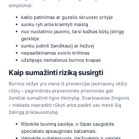
simptomai:
kaklo patinimas ar guzelis skruosto srityje
sunku ryti arba kramtyti maistą
nuo nuolatinio jausmo, tarsi kažkas būtų įstrigę
gerklėje
sunku judinti žandikaulį ar liežuvį
nepaaiškinamas svorio kritimas
užsitęsęs nemalonus burnos kvapas
Kaip sumažinti riziką susirgti
Burnos vėžys yra viena iš prevencijai jautriausių vėžio
rūšių – pagrindinės prevencinės priemonės gali
ženkliai sumažinti ligos tikimybę. Svarbiausias žingsnis
– niekada nepradėti rūkyti arba padėti sau mesti šią
žalingą priklausomybę.
Ribokite buvimą saulėje, o lūpas saugokite
specialiais apsauginiais balzamais.
Valgykite subalansuotą, daržovėmis ir vaisiais