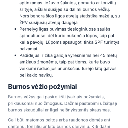
aptinkamas liežuvio šaknies, gomurio ar tonzilių
srityje, aiškiai susijęs su dalimi burnos vėžių.
Nors bendra šios ligos atvejų statistika mažėja, su
ŽPV susijusių atvejų daugėja.
Pernelyg ilgas buvimas tiesioginiuose saulės
spinduliuose, dėl kurio nukenčia lūpos, taip pat
kelia pavojų. Lūpoms apsaugoti tinka SPF turintys
balzamai.
Padidėjusi rizika galioja vyresniems nei 45 metų
amžiaus žmonėms, taip pat tiems, kurie buvo
veikiami radiacijos ar anksčiau turėjo kitų galvos
bei kaklo navikų.
Burnos vėžio požymiai
Burnos vėžys gali pasireikšti įvairiais požymiais,
priklausomai nuo žmogaus. Dažnai pastebimi užsitęsę
burnos skauduliai ar ilgai neišnykstantis skausmas.
Gali būti matomos baltos arba raudonos dėmės ant
dantenų, tonzilių ar kitų burnos gleivinių. Kiti dažni