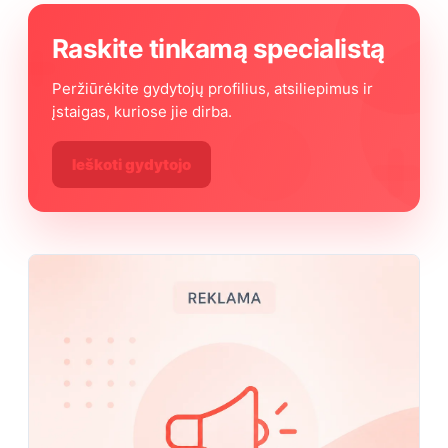
Raskite tinkamą specialistą
Peržiūrėkite gydytojų profilius, atsiliepimus ir
įstaigas, kuriose jie dirba.
Ieškoti gydytojo