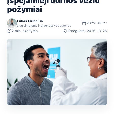
Įspėjamieji burnos vėžio
požymiai
Lukas Grinčius
2025-09-27
Ligų simptomų ir diagnostikos autorius
2 min. skaitymo
Koreguota: 2025-10-26