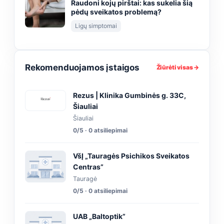
Raudoni kojų pirštai: kas sukelia šią
pėdų sveikatos problemą?
Ligų simptomai
Rekomenduojamos įstaigos
Žiūrėti visas →
Rezus | Klinika Gumbinės g. 33C,
Šiauliai
Šiauliai
0/5 · 0 atsiliepimai
VšĮ „Tauragės Psichikos Sveikatos
Centras”
Tauragė
0/5 · 0 atsiliepimai
UAB „Baltoptik”