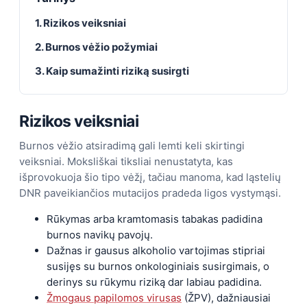
1. Rizikos veiksniai
2. Burnos vėžio požymiai
3. Kaip sumažinti riziką susirgti
Rizikos veiksniai
Burnos vėžio atsiradimą gali lemti keli skirtingi
veiksniai. Moksliškai tiksliai nenustatyta, kas
išprovokuoja šio tipo vėžį, tačiau manoma, kad ląstelių
DNR paveikiančios mutacijos pradeda ligos vystymąsi.
Rūkymas arba kramtomasis tabakas padidina
burnos navikų pavojų.
Dažnas ir gausus alkoholio vartojimas stipriai
susijęs su burnos onkologiniais susirgimais, o
derinys su rūkymu riziką dar labiau padidina.
Žmogaus papilomos virusas
(ŽPV), dažniausiai