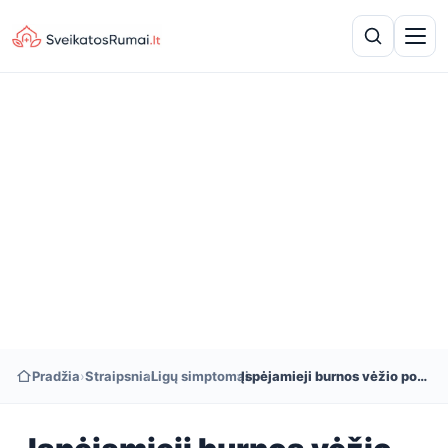
Pradžia
›
Straipsniai
›
Ligų simptomai
›
Įspėjamieji burnos vėžio požymiai