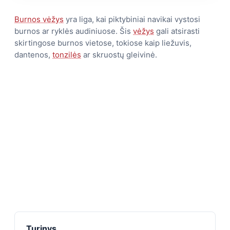
Burnos vėžys
yra liga, kai piktybiniai navikai vystosi
burnos ar ryklės audiniuose. Šis
vėžys
gali atsirasti
skirtingose burnos vietose, tokiose kaip liežuvis,
dantenos,
tonzilės
ar skruostų gleivinė.
Turinys