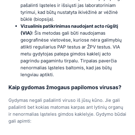
pašalinti ląsteles ir išsiųsti jas laboratoriniam
tyrimui, kad būtų nustatyta ikivėžinė ar vėžinė
būklė (biopsija).
Vizualinis patikrinimas naudojant acto rūgštį
(VIA):
Šis metodas gali būti naudojamas
geografinėse vietovėse, kuriose nėra galimybių
atlikti reguliarius PAP testus ar ŽPV testus. VIA
metu gydytojas patepa gimdos kaklelį acto
pagrindu pagamintu tirpalu. Tirpalas paverčia
nenormalias ląsteles baltomis, kad jas būtų
lengviau aptikti.
Kaip gydomas žmogaus papilomos virusas?
Gydymas negali pašalinti viruso iš jūsų kūno. Jie gali
pašalinti bet kokias matomas karpas ant lytinių organų
ir nenormalias ląsteles gimdos kaklelyje. Gydymo būdai
gali apimti: