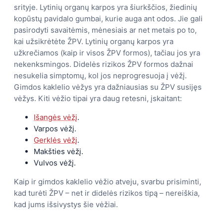
srityje. Lytinių organų karpos yra šiurkščios, žiedinių
kopūstų pavidalo gumbai, kurie auga ant odos. Jie gali
pasirodyti savaitėmis, mėnesiais ar net metais po to,
kai užsikrėtėte ŽPV. Lytinių organų karpos yra
užkrečiamos (kaip ir visos ŽPV formos), tačiau jos yra
nekenksmingos. Didelės rizikos ŽPV formos dažnai
nesukelia simptomų, kol jos neprogresuoja į vėžį.
Gimdos kaklelio vėžys yra dažniausias su ŽPV susijęs
vėžys. Kiti vėžio tipai yra daug retesni, įskaitant:
Išangės vėžį
.
Varpos vėžį.
Gerklės vėžį
.
Makšties vėžį.
Vulvos vėžį.
Kaip ir gimdos kaklelio vėžio atveju, svarbu prisiminti,
kad turėti ŽPV – net ir didelės rizikos tipą – nereiškia,
kad jums išsivystys šie vėžiai.