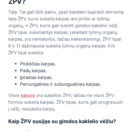
ŽPV?
Taip. Tai gali būti painu, ypač bandant suprasti skirtumą
tarp ŽPV, kuris sukelia karpas ant piršto ar lytinių
organų, ir ŽPV, kuris gali sukelti gimdos kaklelio vėžį.
ŽPV tipai, sukeliantys karpas, įskaitant lytinių organų
karpas, yra nemalonūs, tačiau nekenksmingi. ŽPV tipai
6 ir 11 dažniausiai sukelia lytinių organų karpas. Kiti
ŽPV tipai sukelia:
Plokščias karpas.
Padų karpas.
Įprastas karpas.
Periungalines ir subungualines karpas.
Visos
karpos
yra sukeltos ŽPV, tačiau ne visos ŽPV
formos sukelia karpas. ŽPV tipas, kuris gali progresuoti
į vėžį, nesukelia karpų.
Kaip ŽPV susijęs su gimdos kaklelio vėžiu?