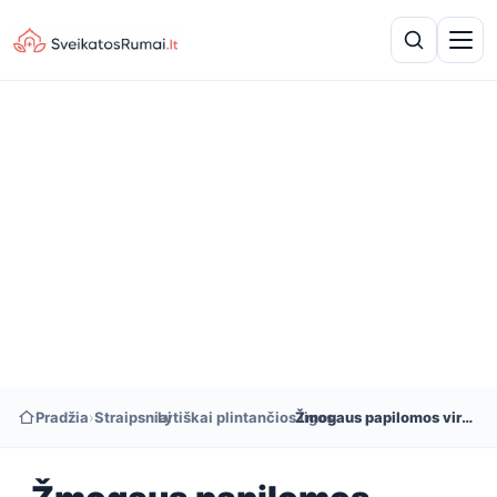
Pradžia
›
Straipsniai
›
Lytiškai plintančios ligos
›
Žmogaus papilomos virusas (ŽPV)