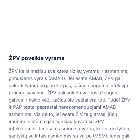
ŽPV poveikis vyrams
ŽPV kelia mažiau sveikatos rizikų vyrams ir asmenims,
gimusiems vyrais (AMAB). Jei esate AMAB, ŽPV gali
sukelti lytinių organų karpas, tačiau dauguma infekcijų
praeina savaime. ŽPV gali sukelti varpos, išangės,
galvos ir kaklo vėžį, tačiau šie vėžiai yra reti. Todėl ŽPV
ir PAP testai paprastai nerekomenduojami AMAB
asmenims. Vis dėlto, jei esate ŽIV teigiamas, jūsų
imuninė sistema gali sunkiau kovoti su ŽPV
infekcijomis. Jei esate asmuo su varpa, kuris turi lytinių
santykių su kitais asmenimis su varpa (MSM), jums gali