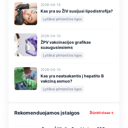
2026-04-15
Kas yra su ŽIV susijusi lipodistrofija?
Lytiškai plintančios ligos
2026-04-10
ŽPV vakcinacijos grafikas
suaugusiesiems
Lytiškai plintančios ligos
2026-04-10
Kas yra neatsakantis į hepatito B
vakciną asmuo?
Lytiškai plintančios ligos
Rekomenduojamos įstaigos
Žiūrėti visas →