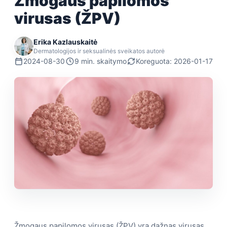
Žmogaus papilomos
virusas (ŽPV)
Erika Kazlauskaitė
Dermatologijos ir seksualinės sveikatos autorė
2024-08-30
9 min. skaitymo
Koreguota: 2026-01-17
Žmogaus papilomos virusas (ŽPV) yra dažnas virusas,