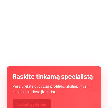
Raskite tinkamą specialistą
Peržiūrėkite gydytojų profilius, atsiliepimus ir
įstaigas, kuriose jie dirba.
Ieškoti gydytojo