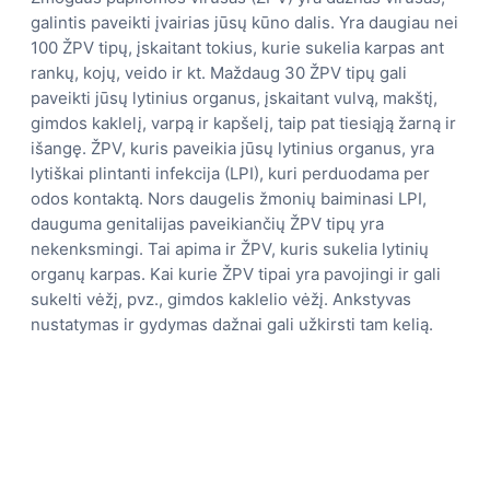
galintis paveikti įvairias jūsų kūno dalis. Yra daugiau nei
100 ŽPV tipų, įskaitant tokius, kurie sukelia karpas ant
rankų, kojų, veido ir kt. Maždaug 30 ŽPV tipų gali
paveikti jūsų lytinius organus, įskaitant vulvą, makštį,
gimdos kaklelį, varpą ir kapšelį, taip pat tiesiąją žarną ir
išangę. ŽPV, kuris paveikia jūsų lytinius organus, yra
lytiškai plintanti infekcija (LPI), kuri perduodama per
odos kontaktą. Nors daugelis žmonių baiminasi LPI,
dauguma genitalijas paveikiančių ŽPV tipų yra
nekenksmingi. Tai apima ir ŽPV, kuris sukelia lytinių
organų karpas. Kai kurie ŽPV tipai yra pavojingi ir gali
sukelti vėžį, pvz., gimdos kaklelio vėžį. Ankstyvas
nustatymas ir gydymas dažnai gali užkirsti tam kelią.