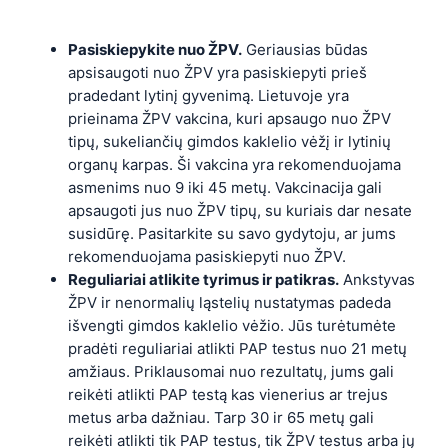
Pasiskiepykite nuo ŽPV.
Geriausias būdas
apsisaugoti nuo ŽPV yra pasiskiepyti prieš
pradedant lytinį gyvenimą. Lietuvoje yra
prieinama ŽPV vakcina, kuri apsaugo nuo ŽPV
tipų, sukeliančių gimdos kaklelio vėžį ir lytinių
organų karpas. Ši vakcina yra rekomenduojama
asmenims nuo 9 iki 45 metų. Vakcinacija gali
apsaugoti jus nuo ŽPV tipų, su kuriais dar nesate
susidūrę. Pasitarkite su savo gydytoju, ar jums
rekomenduojama pasiskiepyti nuo ŽPV.
Reguliariai atlikite tyrimus ir patikras.
Ankstyvas
ŽPV ir nenormalių ląstelių nustatymas padeda
išvengti gimdos kaklelio vėžio. Jūs turėtumėte
pradėti reguliariai atlikti PAP testus nuo 21 metų
amžiaus. Priklausomai nuo rezultatų, jums gali
reikėti atlikti PAP testą kas vienerius ar trejus
metus arba dažniau. Tarp 30 ir 65 metų gali
reikėti atlikti tik PAP testus, tik ŽPV testus arba jų