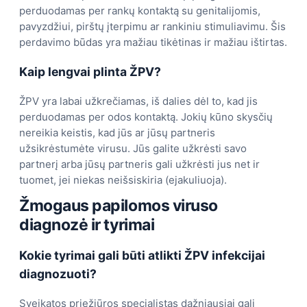
perduodamas per rankų kontaktą su genitalijomis,
pavyzdžiui, pirštų įterpimu ar rankiniu stimuliavimu. Šis
perdavimo būdas yra mažiau tikėtinas ir mažiau ištirtas.
Kaip lengvai plinta ŽPV?
ŽPV yra labai užkrečiamas, iš dalies dėl to, kad jis
perduodamas per odos kontaktą. Jokių kūno skysčių
nereikia keistis, kad jūs ar jūsų partneris
užsikrėstumėte virusu. Jūs galite užkrėsti savo
partnerį arba jūsų partneris gali užkrėsti jus net ir
tuomet, jei niekas neišsiskiria (ejakuliuoja).
Žmogaus papilomos viruso
diagnozė ir tyrimai
Kokie tyrimai gali būti atlikti ŽPV infekcijai
diagnozuoti?
Sveikatos priežiūros specialistas dažniausiai gali