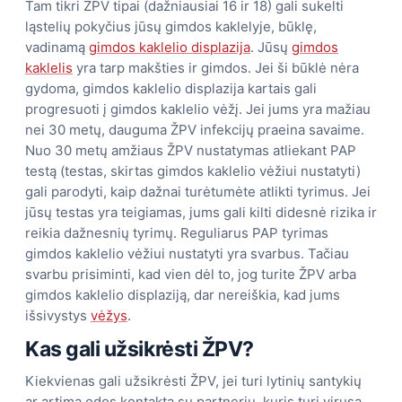
Tam tikri ŽPV tipai (dažniausiai 16 ir 18) gali sukelti
ląstelių pokyčius jūsų gimdos kaklelyje, būklę,
vadinamą
gimdos kaklelio displazija
. Jūsų
gimdos
kaklelis
yra tarp makšties ir gimdos. Jei ši būklė nėra
gydoma, gimdos kaklelio displazija kartais gali
progresuoti į gimdos kaklelio vėžį. Jei jums yra mažiau
nei 30 metų, dauguma ŽPV infekcijų praeina savaime.
Nuo 30 metų amžiaus ŽPV nustatymas atliekant PAP
testą (testas, skirtas gimdos kaklelio vėžiui nustatyti)
gali parodyti, kaip dažnai turėtumėte atlikti tyrimus. Jei
jūsų testas yra teigiamas, jums gali kilti didesnė rizika ir
reikia dažnesnių tyrimų. Reguliarus PAP tyrimas
gimdos kaklelio vėžiui nustatyti yra svarbus. Tačiau
svarbu prisiminti, kad vien dėl to, jog turite ŽPV arba
gimdos kaklelio displaziją, dar nereiškia, kad jums
išsivystys
vėžys
.
Kas gali užsikrėsti ŽPV?
Kiekvienas gali užsikrėsti ŽPV, jei turi lytinių santykių
ar artimą odos kontaktą su partneriu, kuris turi virusą.