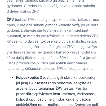
vėžinėmis (gimdos kaklelio displazija), jei nėra
gydomos. Gimdos kaklelio vėžį beveik visada sukelia
didelės rizikos ŽPV.
ŽPV testas:
ŽPV testai gali aptikti didelės rizikos viruso
tipus, kurie gali sukelti gimdos kaklelio vėžį, jei jie nėra
gydomi. Lietuvoje šie testai yra atliekami siekiant
nustatyti, ar moteris yra užsikrėtusi didelės rizikos ŽPV.
Kitose kūno dalyse, tokiose kaip vulva, makštis, varpa,
kapšelis, tiesioji žarna ar išangė, su ŽPV susijęs vėžys
yra daug retesnis nei gimdos kaklelio vėžys, todėl šių
kūno dalių tikrinimui specifiniai ŽPV testai nėra įprasti.
Kitos procedūros, kurios gali aptikti nenormalias
ląsteles, greičiausiai sukeltas ŽPV infekcijos, apima:
Kolposkopija:
Gydytojas gali skirti kolposkopiją,
jei jūsų PAP testas rodo nenormalias ląsteles
arba jei buvo teigiamas ŽPV testas. Per šią
procedūrą apšviestas instrumentas, vadinamas
kolposkopu, padidina gimdos kaklelio vaizdą,
atskleidžiant nenormalias ląsteles. Gydytojas gali