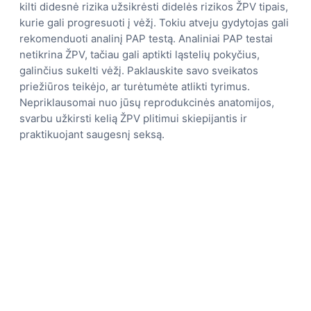
kilti didesnė rizika užsikrėsti didelės rizikos ŽPV tipais,
kurie gali progresuoti į vėžį. Tokiu atveju gydytojas gali
rekomenduoti analinį PAP testą. Analiniai PAP testai
netikrina ŽPV, tačiau gali aptikti ląstelių pokyčius,
galinčius sukelti vėžį. Paklauskite savo sveikatos
priežiūros teikėjo, ar turėtumėte atlikti tyrimus.
Nepriklausomai nuo jūsų reprodukcinės anatomijos,
svarbu užkirsti kelią ŽPV plitimui skiepijantis ir
praktikuojant saugesnį seksą.