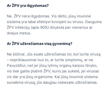
Ar ŽPV yra išgydomas?
Ne. ŽPV nėra išgydomas. Vis dėlto, jūsų imuninė
sistema yra labai efektyvi kovojant su virusu. Dauguma
ŽPV infekcijų (apie 90%) išnyksta per vienerius ar
dvejus metus.
Ar ŽPV užkrečiamas visą gyvenimą?
Ne būtinai. Jūs esate užkrečiamas tol, kol turite virusą
– nepriklausomai nuo to, ar turite simptomų, ar ne.
Pavyzdžiui, net jei jūsų lytinių organų karpos išnyko,
vis tiek galite platinti ŽPV, kuris jas sukėlė, jei virusas
vis dar yra jūsų organizme. Kai jūsų imuninė sistema
sunaikina virusą, jūs daugiau nebesate užkrečiamas.