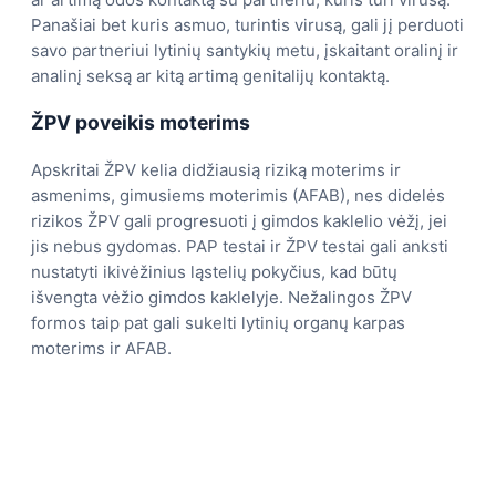
Panašiai bet kuris asmuo, turintis virusą, gali jį perduoti
savo partneriui lytinių santykių metu, įskaitant oralinį ir
analinį seksą ar kitą artimą genitalijų kontaktą.
ŽPV poveikis moterims
Apskritai ŽPV kelia didžiausią riziką moterims ir
asmenims, gimusiems moterimis (AFAB), nes didelės
rizikos ŽPV gali progresuoti į gimdos kaklelio vėžį, jei
jis nebus gydomas. PAP testai ir ŽPV testai gali anksti
nustatyti ikivėžinius ląstelių pokyčius, kad būtų
išvengta vėžio gimdos kaklelyje. Nežalingos ŽPV
formos taip pat gali sukelti lytinių organų karpas
moterims ir AFAB.