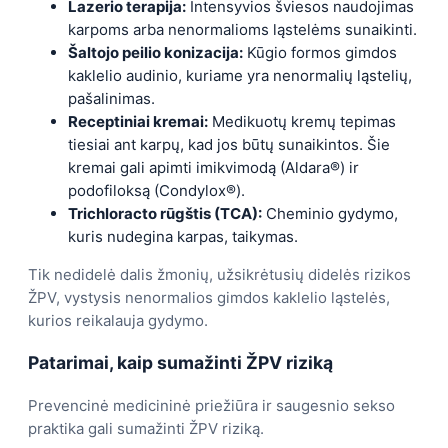
Lazerio terapija:
Intensyvios šviesos naudojimas
karpoms arba nenormalioms ląstelėms sunaikinti.
Šaltojo peilio konizacija:
Kūgio formos gimdos
kaklelio audinio, kuriame yra nenormalių ląstelių,
pašalinimas.
Receptiniai kremai:
Medikuotų kremų tepimas
tiesiai ant karpų, kad jos būtų sunaikintos. Šie
kremai gali apimti imikvimodą (Aldara®) ir
podofiloksą (Condylox®).
Trichloracto rūgštis (TCA):
Cheminio gydymo,
kuris nudegina karpas, taikymas.
Tik nedidelė dalis žmonių, užsikrėtusių didelės rizikos
ŽPV, vystysis nenormalios gimdos kaklelio ląstelės,
kurios reikalauja gydymo.
Patarimai, kaip sumažinti ŽPV riziką
Prevencinė medicininė priežiūra ir saugesnio sekso
praktika gali sumažinti ŽPV riziką.