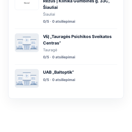
Rezus | Klinika Gumbinės g. 33C,
Šiauliai
Šiauliai
0/5 · 0 atsiliepimai
VšĮ „Tauragės Psichikos Sveikatos
Centras”
Tauragė
0/5 · 0 atsiliepimai
UAB „Baltoptik”
0/5 · 0 atsiliepimai