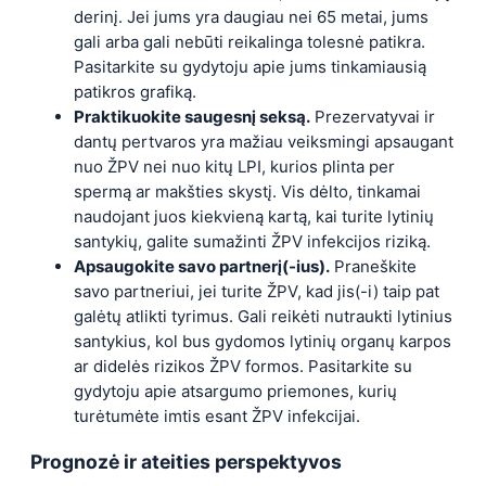
derinį. Jei jums yra daugiau nei 65 metai, jums
gali arba gali nebūti reikalinga tolesnė patikra.
Pasitarkite su gydytoju apie jums tinkamiausią
patikros grafiką.
Praktikuokite saugesnį seksą.
Prezervatyvai ir
dantų pertvaros yra mažiau veiksmingi apsaugant
nuo ŽPV nei nuo kitų LPI, kurios plinta per
spermą ar makšties skystį. Vis dėlto, tinkamai
naudojant juos kiekvieną kartą, kai turite lytinių
santykių, galite sumažinti ŽPV infekcijos riziką.
Apsaugokite savo partnerį(-ius).
Praneškite
savo partneriui, jei turite ŽPV, kad jis(-i) taip pat
galėtų atlikti tyrimus. Gali reikėti nutraukti lytinius
santykius, kol bus gydomos lytinių organų karpos
ar didelės rizikos ŽPV formos. Pasitarkite su
gydytoju apie atsargumo priemones, kurių
turėtumėte imtis esant ŽPV infekcijai.
Prognozė ir ateities perspektyvos