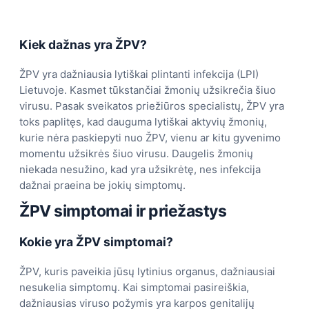
Kiek dažnas yra ŽPV?
ŽPV yra dažniausia lytiškai plintanti infekcija (LPI)
Lietuvoje. Kasmet tūkstančiai žmonių užsikrečia šiuo
virusu. Pasak sveikatos priežiūros specialistų, ŽPV yra
toks paplitęs, kad dauguma lytiškai aktyvių žmonių,
kurie nėra paskiepyti nuo ŽPV, vienu ar kitu gyvenimo
momentu užsikrės šiuo virusu. Daugelis žmonių
niekada nesužino, kad yra užsikrėtę, nes infekcija
dažnai praeina be jokių simptomų.
ŽPV simptomai ir priežastys
Kokie yra ŽPV simptomai?
ŽPV, kuris paveikia jūsų lytinius organus, dažniausiai
nesukelia simptomų. Kai simptomai pasireiškia,
dažniausias viruso požymis yra karpos genitalijų