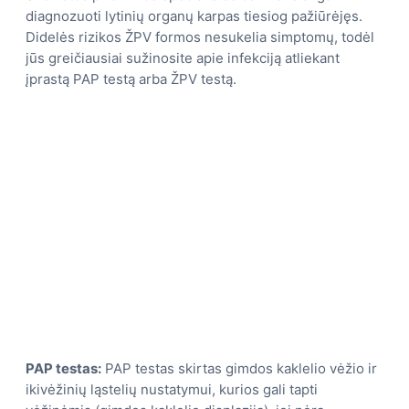
diagnozuoti lytinių organų karpas tiesiog pažiūrėjęs.
Didelės rizikos ŽPV formos nesukelia simptomų, todėl
jūs greičiausiai sužinosite apie infekciją atliekant
įprastą PAP testą arba ŽPV testą.
P
AP testas:
PAP testas skirtas gimdos kaklelio vėžio ir
ikivėžinių ląstelių nustatymui, kurios gali tapti