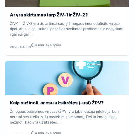
Ar yra skirtumas tarp ŽIV-1 ir ŽIV-2?
ŽIV-1 ir ŽIV-2 yra du artimai susiję žmogaus imunodeficito viruso
tipai. Abu jie gali sukelti panašias sveikatos problemas, o negydomi
ilgainiui gali...
4 min. skaitymo
2026-04-09
Kaip sužinoti, ar esu užsikrėtęs (-usi) ŽPV?
Žmogaus papilomos virusas (ŽPV) yra labai dažna infekcija, kuri
neretai nesukelia jokių pastebimų simptomų. Dėl to žmogus gali
nežinoti, kad yra užsikrėtęs....
4 min. skaitymo