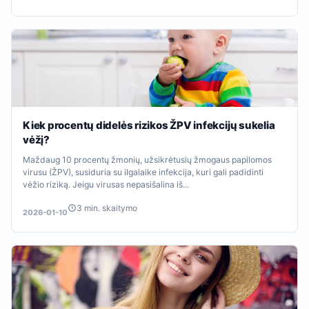
Kiek procentų didelės rizikos ŽPV infekcijų sukelia
vėžį?
Maždaug 10 procentų žmonių, užsikrėtusių žmogaus papilomos
virusu (ŽPV), susiduria su ilgalaike infekcija, kuri gali padidinti
vėžio riziką. Jeigu virusas nepasišalina iš...
3 min. skaitymo
2026-01-10