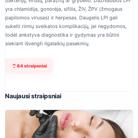
bakterijų, virusų, parazitų ar grybelio. Dažniausios LPI
yra chlamidija, gonorėja, sifilis, ŽIV, ŽPV (žmogaus
papilomos virusas) ir herpesas. Daugelis LPI gali
sukelti rimtų sveikatos komplikacijų, jei negydomos,
todėl ankstyva diagnostika ir gydymas yra būtini
siekiant išvengti ilgalaikių pasekmių.
64 straipsniai
Naujausi straipsniai