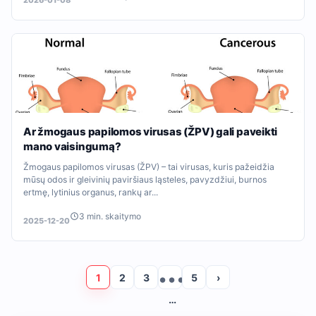
2026-01-08
Ar žmogaus papilomos virusas (ŽPV) gali paveikti
mano vaisingumą?
Žmogaus papilomos virusas (ŽPV) – tai virusas, kuris pažeidžia
mūsų odos ir gleivinių paviršiaus ląsteles, pavyzdžiui, burnos
ertmę, lytinius organus, rankų ar...
3 min. skaitymo
2025-12-20
1
2
3
5
›
…