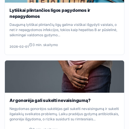
Lytiškai plintančios ligos pagydomos ir
nepagydomos
Daugumą lytiškai plintančių ligų galima visiškai išgydyti vaistais, o
net ir nepagydomos infekcijos, tokios kaip hepatitas B ar pūslelinė,
sėkmingai valdomos gydymo...
3 min. skaitymo
2026-02-01
Ar gonorėja gali sukelti nevaisingumą?
Negydomas gonorėjos sukėlėjas gali sukelti nevaisingumą ir sukelti
ilgalaikių sveikatos problemų. Laiku pradėjus gydymą antibiotikais,
gonorėja išgydoma, o rizika susidurti su rimtesniais...