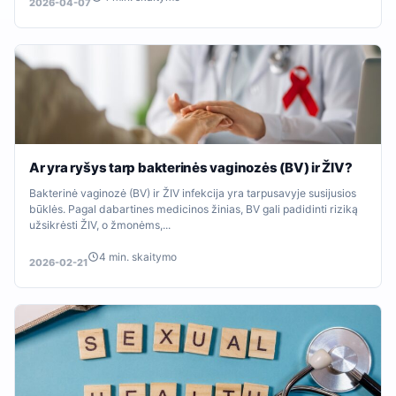
2026-04-07
Ar yra ryšys tarp bakterinės vaginozės (BV) ir ŽIV?
Bakterinė vaginozė (BV) ir ŽIV infekcija yra tarpusavyje susijusios
būklės. Pagal dabartines medicinos žinias, BV gali padidinti riziką
užsikrėsti ŽIV, o žmonėms,...
4 min. skaitymo
2026-02-21