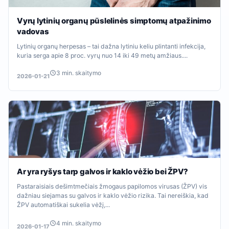
Vyrų lytinių organų pūslelinės simptomų atpažinimo
vadovas
Lytinių organų herpesas – tai dažna lytiniu keliu plintanti infekcija,
kuria serga apie 8 proc. vyrų nuo 14 iki 49 metų amžiaus....
3 min. skaitymo
2026-01-21
Ar yra ryšys tarp galvos ir kaklo vėžio bei ŽPV?
Pastaraisiais dešimtmečiais žmogaus papilomos virusas (ŽPV) vis
dažniau siejamas su galvos ir kaklo vėžio rizika. Tai nereiškia, kad
ŽPV automatiškai sukelia vėžį,...
4 min. skaitymo
2026-01-17