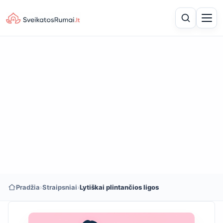
Pradžia
›
Straipsniai
›
Lytiškai plintančios ligos