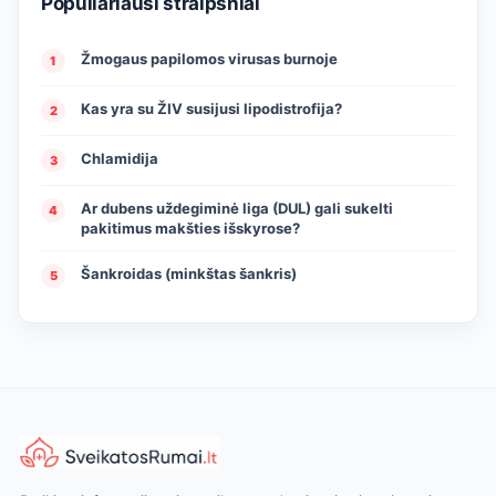
Populiariausi straipsniai
Žmogaus papilomos virusas burnoje
1
Kas yra su ŽIV susijusi lipodistrofija?
2
Chlamidija
3
Ar dubens uždegiminė liga (DUL) gali sukelti
4
pakitimus makšties išskyrose?
Šankroidas (minkštas šankris)
5