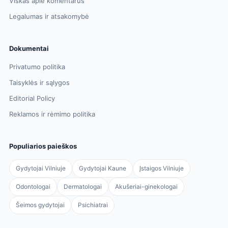
Viskas apie komentarus
Legalumas ir atsakomybė
Dokumentai
Privatumo politika
Taisyklės ir sąlygos
Editorial Policy
Reklamos ir rėmimo politika
Populiarios paieškos
Gydytojai Vilniuje
Gydytojai Kaune
Įstaigos Vilniuje
Odontologai
Dermatologai
Akušeriai-ginekologai
Šeimos gydytojai
Psichiatrai