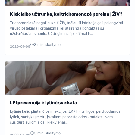
Kiek laiko užtrunka, kol trichomonozė pereina į ŽIV?
Trichomoniazė negali sukelti ŽIV, tačiau ši infekcija gali palengvinti
viruso patekimą į organizmą, jei atsiranda kontaktas su
užsikrėtusiu asmeniu. Uždegiminiai pakitimai ir...
3 min. skaitymo
2026-01-09
LPI prevencija ir lytinė sveikata
Lytiniu keliu plintančios infekcijos (LKPI) – tai ligos, perduodamos
lytinių santykių metu, įskaitant paprastą odos kontaktą. Nors
susidurti su jomis gali kiekvienas...
3 min. skaitymo