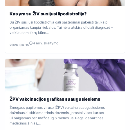
Kas yra su ŽIV susijusi lipodistrofija?
Su ŽIV susijusi lipodistrofija gali pastebimai pakeisti tai, kaip
organizmas kaupia riebalus. Tai nėra atskira oficiali diagnozė –
veikiau tam tikrų kūno...
4 min. skaitymo
2026-04-15
ŽPV vakcinacijos grafikas suaugusiesiems
Žmogaus papilomos viruso (ŽPV) vakcina suaugusiesiems
dažniausiai skiriama trimis dozėmis. Įprastai visas kursas
užbaigiamas per maždaug 6 mėnesius. Pagal dabartines
medicinos žinias,...