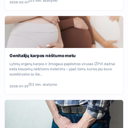
3 min. skaitymo
2026-02-01
Genitalijų karpos nėštumo metu
Lytinių organų karpos ir žmogaus papilomos virusas (ŽPV) dažnai
kelia klausimų nėščioms moterims – ypač toms, kurios jau buvo
susidūrusios su šia...
3 min. skaitymo
2026-01-25