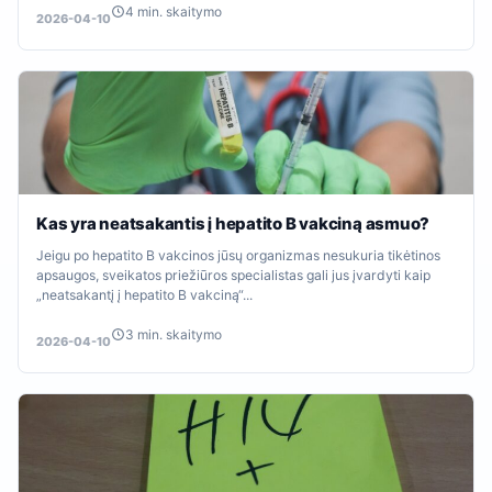
4 min. skaitymo
2026-04-10
Kas yra neatsakantis į hepatito B vakciną asmuo?
Jeigu po hepatito B vakcinos jūsų organizmas nesukuria tikėtinos
apsaugos, sveikatos priežiūros specialistas gali jus įvardyti kaip
„neatsakantį į hepatito B vakciną“...
3 min. skaitymo
2026-04-10