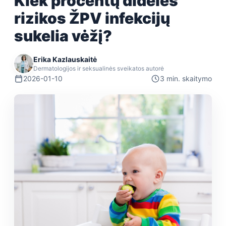
Kiek procentų didelės
rizikos ŽPV infekcijų
sukelia vėžį?
Erika Kazlauskaitė
Dermatologijos ir seksualinės sveikatos autorė
2026-01-10
3 min. skaitymo