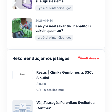
suaugusiesiems
Lytiškai plintančios ligos
2026-04-10
Kas yra neatsakantis į hepatito B
vakciną asmuo?
Lytiškai plintančios ligos
Rekomenduojamos įstaigos
Žiūrėti visas →
Rezus | Klinika Gumbinės g. 33C,
Šiauliai
Šiauliai
0/5 · 0 atsiliepimai
VšĮ „Tauragės Psichikos Sveikatos
Centras”