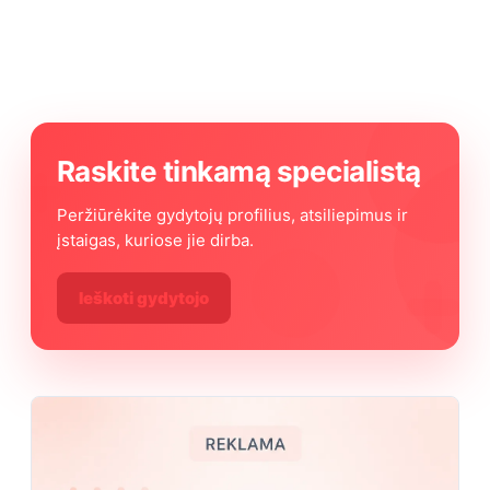
Raskite tinkamą specialistą
Peržiūrėkite gydytojų profilius, atsiliepimus ir
įstaigas, kuriose jie dirba.
Ieškoti gydytojo