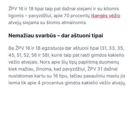
ŽPV 16 ir 18 tipai taip pat dažnai siejami ir su kitomis
ligomis – pavyzdžiui, apie 70 procentų
išangės vėžio
atvejų siejama su šiomis atmainomis.
Nemažiau svarbūs – dar aštuoni tipai
Be ŽPV 16 ir 18 egzistuoja dar aštuoni tipai (31, 33, 35,
45, 51, 52, 56 ir 58), kurie taip pat rasti gimdos kaklelio
vėžio atvejais. Nors apie šių tipų paplitimą duomenų
kiek mažiau, žinoma, kad pavyzdžiui, ŽPV 31 dažnai
nustatomas kartu su 16 tipu, tačiau pasauliniu mastu jis
lemia tik apie 4 procentus gimdos kaklelio vėžio atvejų.