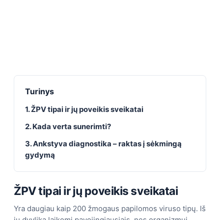
Turinys
1. ŽPV tipai ir jų poveikis sveikatai
2. Kada verta sunerimti?
3. Ankstyva diagnostika – raktas į sėkmingą
gydymą
ŽPV tipai ir jų poveikis sveikatai
Yra daugiau kaip 200 žmogaus papilomos viruso tipų. Iš
jų dvylika laikomi pavojingiausiais, nes organizmui