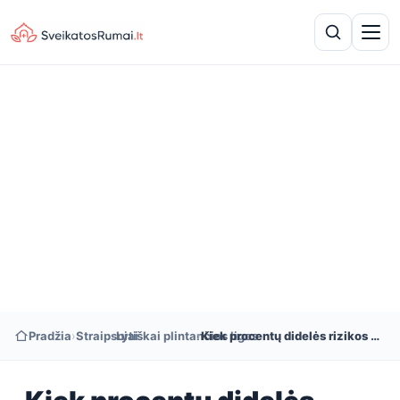
Pradžia
›
Straipsniai
›
Lytiškai plintančios ligos
›
Kiek procentų didelės rizikos ŽPV infekcijų sukelia vėžį?