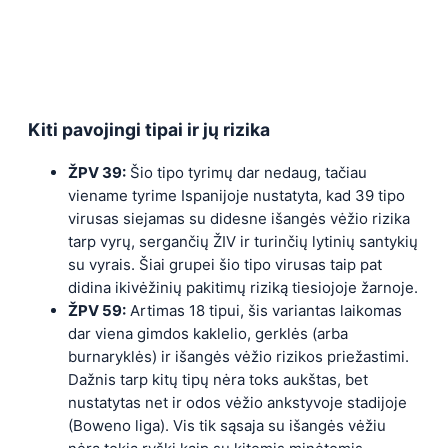
Kiti pavojingi tipai ir jų rizika
ŽPV 39:
Šio tipo tyrimų dar nedaug, tačiau
viename tyrime Ispanijoje nustatyta, kad 39 tipo
virusas siejamas su didesne išangės vėžio rizika
tarp vyrų, sergančių ŽIV ir turinčių lytinių santykių
su vyrais. Šiai grupei šio tipo virusas taip pat
didina ikivėžinių pakitimų riziką tiesiojoje žarnoje.
ŽPV 59:
Artimas 18 tipui, šis variantas laikomas
dar viena gimdos kaklelio, gerklės (arba
burnaryklės) ir išangės vėžio rizikos priežastimi.
Dažnis tarp kitų tipų nėra toks aukštas, bet
nustatytas net ir odos vėžio ankstyvoje stadijoje
(Boweno liga). Vis tik sąsaja su išangės vėžiu