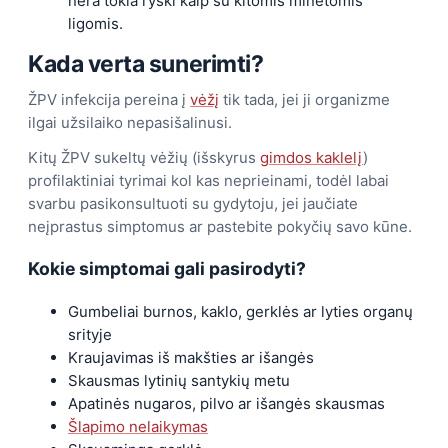
nėra tokia ryški kaip su kitomis minėtomis
ligomis.
Kada verta sunerimti?
ŽPV infekcija pereina į
vėžį
tik tada, jei ji organizme
ilgai užsilaiko nepasišalinusi.
Kitų ŽPV sukeltų vėžių (išskyrus
gimdos kaklelį
)
profilaktiniai tyrimai kol kas neprieinami, todėl labai
svarbu pasikonsultuoti su gydytoju, jei jaučiate
neįprastus simptomus ar pastebite pokyčių savo kūne.
Kokie simptomai gali pasirodyti?
Gumbeliai burnos, kaklo, gerklės ar lyties organų
srityje
Kraujavimas iš makšties ar išangės
Skausmas lytinių santykių metu
Apatinės nugaros, pilvo ar išangės skausmas
Šlapimo nelaikymas