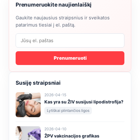
Prenumeruokite naujienlaiškį
Gaukite naujausius straipsnius ir sveikatos
patarimus tiesiai į el. paštą.
Prenumeruoti
Susiję straipsniai
2026-04-15
Kas yra su ŽIV susijusi lipodistrofija?
Lytiškai plintančios ligos
2026-04-10
ŽPV vakcinacijos grafikas