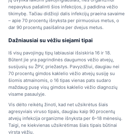
nepavykus pašalinti šios infekcijos, ji padidina vėžio
tikimybę. Tačiau didžioji dalis infekcijų praeina savaime
– apie 70 procentų išnyksta per pirmuosius metus, o
dar 90 procentų pasišalina per dvejus metus.
Dažniausiai su vėžiu siejami tipai
Iš visų pavojingų tipų labiausiai išsiskiria 16 ir 18.
Būtent jie yra pagrindinės daugumos vėžio atvejų,
susijusių su ŽPV, priežastys. Pavyzdžiui, daugiau nei
70 procentų gimdos kaklelio vėžio atvejų susiję su
šiomis atmainomis, o 16 tipas vienas pats sudaro
maždaug pusę visų gimdos kaklelio vėžio diagnozių
visame pasaulyje.
Vis dėlto reikėtų žinoti, kad net užsikrėtus šiais
agresyviais viruso tipais, daugiau kaip 90 procentų
atvejų infekcija organizme išnyksta per 6–18 mėnesių.
Taigi, ne kiekvienas užsikrėtimas šiais tipais būtinai
virsta vėžiu.