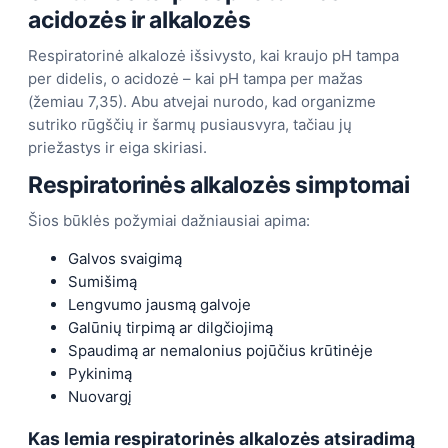
acidozės ir alkalozės
Respiratorinė alkalozė išsivysto, kai kraujo pH tampa
per didelis, o acidozė – kai pH tampa per mažas
(žemiau 7,35). Abu atvejai nurodo, kad organizme
sutriko rūgščių ir šarmų pusiausvyra, tačiau jų
priežastys ir eiga skiriasi.
Respiratorinės alkalozės simptomai
Šios būklės požymiai dažniausiai apima:
Galvos svaigimą
Sumišimą
Lengvumo jausmą galvoje
Galūnių tirpimą ar dilgčiojimą
Spaudimą ar nemalonius pojūčius krūtinėje
Pykinimą
Nuovargį
Kas lemia respiratorinės alkalozės atsiradimą