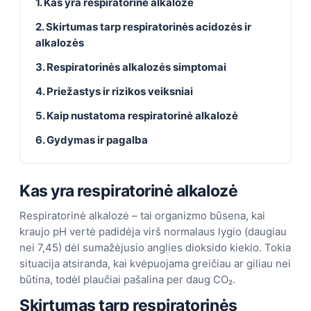
1. Kas yra respiratorinė alkalozė
2. Skirtumas tarp respiratorinės acidozės ir
alkalozės
3. Respiratorinės alkalozės simptomai
4. Priežastys ir rizikos veiksniai
5. Kaip nustatoma respiratorinė alkalozė
6. Gydymas ir pagalba
Kas yra respiratorinė alkalozė
Respiratorinė alkalozė – tai organizmo būsena, kai
kraujo pH vertė padidėja virš normalaus lygio (daugiau
nei 7,45) dėl sumažėjusio anglies dioksido kiekio. Tokia
situacija atsiranda, kai kvėpuojama greičiau ar giliau nei
būtina, todėl plaučiai pašalina per daug CO₂.
Skirtumas tarp respiratorinės