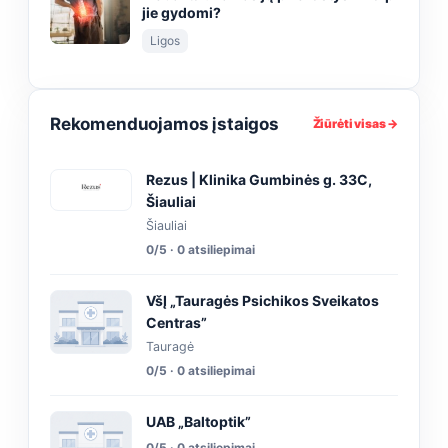
jie gydomi?
Ligos
Rekomenduojamos įstaigos
Žiūrėti visas →
Rezus | Klinika Gumbinės g. 33C,
Šiauliai
Šiauliai
0/5 · 0 atsiliepimai
VšĮ „Tauragės Psichikos Sveikatos
Centras”
Tauragė
0/5 · 0 atsiliepimai
UAB „Baltoptik”
0/5 · 0 atsiliepimai