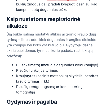
būklių žmogus gali pradėti kvėpuoti dažniau, kad
kompensuotų deguonies trūkumą.
Kaip nustatoma respiratorinė
alkalozė
Šią būklę galima nustatyti atlikus arterinio kraujo dujų
tyrimą – jis parodo, kiek deguonies ir anglies dioksido
yra kraujyje bei koks yra kraujo pH. Gydytojai dažnai
skiria papildomus tyrimus, kurie padeda rasti tikrąją
priežastį:
Pulsoksimetrą (matuoja deguonies kiekį kraujyje)
Plaučių funkcijos tyrimus
Kraujotyras (bazinis metabolitų skydelis, bendras
kraujo tyrimas ir kt.)
Plaučių rentgenogramą ar kompiuterinę
tomografiją
Gydymas ir pagalba