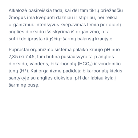
Alkalozė pasireiškia tada, kai dėl tam tikrų priežasčių
žmogus ima kvėpuoti dažniau ir stipriau, nei reikia
organizmui. Intensyvus kvėpavimas lemia per didelį
anglies dioksido išsiskyrimą iš organizmo, o tai
sutrikdo įprastą rūgščių–šarmų balansą kraujyje.
Paprastai organizmo sistema palaiko kraujo pH nuo
7,35 iki 7,45, tam būtina pusiausvyra tarp anglies
dioksido, vandens, bikarbonatų (HCO₃) ir vandenilio
jonų (H⁺). Kai organizme padidėja bikarbonatų kiekis
santykyje su anglies dioksidu, pH dar labiau kyla į
šarminę pusę.