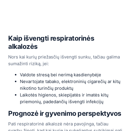
Kaip išvengti respiratorinės
alkalozės
Nors kai kurių priežasčių išvengti sunku, tačiau galima
sumažinti riziką, jei:
Valdote stresą bei nerimą kasdienybėje
Nevartojate tabako, elektroninių cigarečių ar kitų
nikotino turinčių produktų
Laikotės higienos, skiepijatės ir imatės kitų
priemonių, padedančių išvengti infekcijų
Prognozė ir gyvenimo perspektyvos
Pati respiratorinė alkalozė nėra pavojinga, tačiau
svarbu žinoti, kad kai kurie ją sukeliantys sutrikimai gali