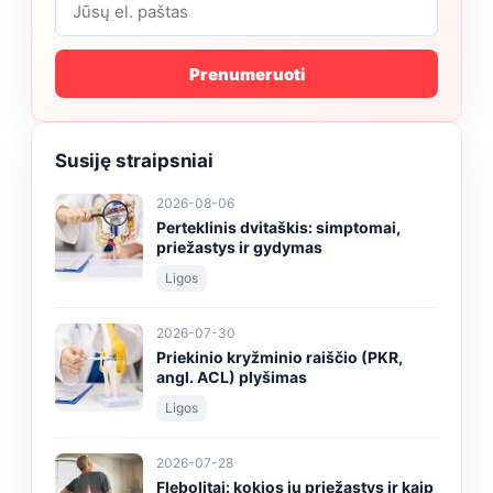
Prenumeruoti
Susiję straipsniai
2026-08-06
Perteklinis dvitaškis: simptomai,
priežastys ir gydymas
Ligos
2026-07-30
Priekinio kryžminio raiščio (PKR,
angl. ACL) plyšimas
Ligos
2026-07-28
Flebolitai: kokios jų priežastys ir kaip