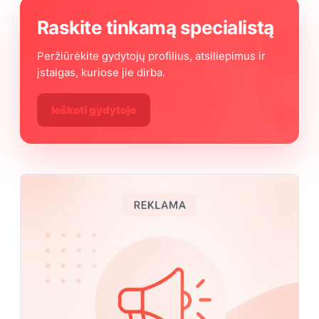
Raskite tinkamą specialistą
Peržiūrėkite gydytojų profilius, atsiliepimus ir
įstaigas, kuriose jie dirba.
Ieškoti gydytojo