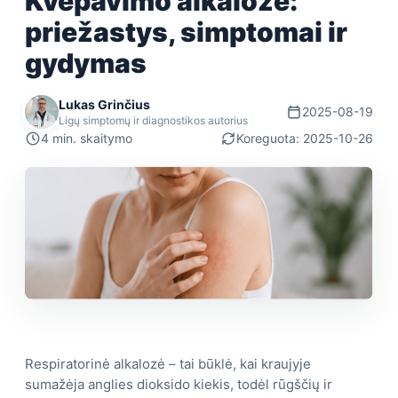
Kvėpavimo alkalozė:
priežastys, simptomai ir
gydymas
Lukas Grinčius
2025-08-19
Ligų simptomų ir diagnostikos autorius
4 min. skaitymo
Koreguota: 2025-10-26
Respiratorinė alkalozė – tai būklė, kai kraujyje
sumažėja anglies dioksido kiekis, todėl rūgščių ir