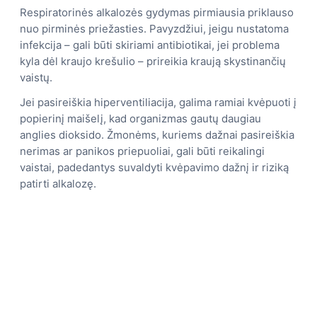
Respiratorinės alkalozės gydymas pirmiausia priklauso
nuo pirminės priežasties. Pavyzdžiui, jeigu nustatoma
infekcija – gali būti skiriami antibiotikai, jei problema
kyla dėl kraujo krešulio – prireikia kraują skystinančių
vaistų.
Jei pasireiškia hiperventiliacija, galima ramiai kvėpuoti į
popierinį maišelį, kad organizmas gautų daugiau
anglies dioksido. Žmonėms, kuriems dažnai pasireiškia
nerimas ar panikos priepuoliai, gali būti reikalingi
vaistai, padedantys suvaldyti kvėpavimo dažnį ir riziką
patirti alkalozę.