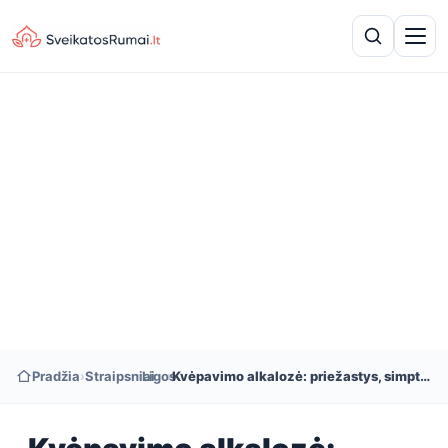
Pradžia
›
Straipsniai
›
Ligos
›
Kvėpavimo alkalozė: priežastys, simptomai ir gydymas