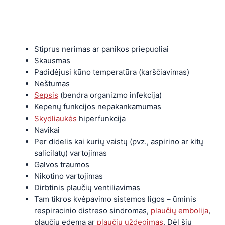
Stiprus nerimas ar panikos priepuoliai
Skausmas
Padidėjusi kūno temperatūra (karščiavimas)
Nėštumas
Sepsis
(bendra organizmo infekcija)
Kepenų funkcijos nepakankamumas
Skydliaukės
hiperfunkcija
Navikai
Per didelis kai kurių vaistų (pvz., aspirino ar kitų
salicilatų) vartojimas
Galvos traumos
Nikotino vartojimas
Dirbtinis plaučių ventiliavimas
Tam tikros kvėpavimo sistemos ligos – ūminis
respiracinio distreso sindromas,
plaučių embolija
,
plaučių edema ar
plaučių uždegimas
. Dėl šių