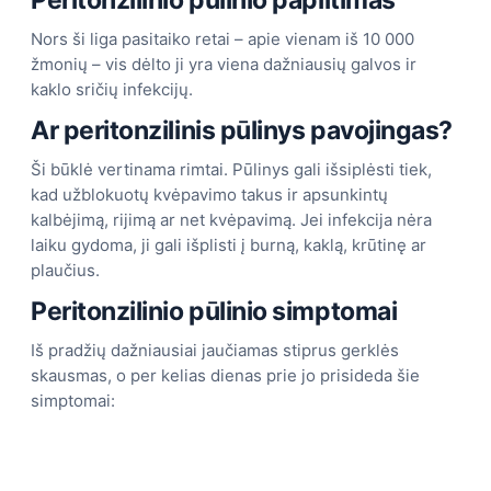
Nors ši liga pasitaiko retai – apie vienam iš 10 000
žmonių – vis dėlto ji yra viena dažniausių galvos ir
kaklo sričių infekcijų.
Ar peritonzilinis pūlinys pavojingas?
Ši būklė vertinama rimtai. Pūlinys gali išsiplėsti tiek,
kad užblokuotų kvėpavimo takus ir apsunkintų
kalbėjimą, rijimą ar net kvėpavimą. Jei infekcija nėra
laiku gydoma, ji gali išplisti į burną, kaklą, krūtinę ar
plaučius.
Peritonzilinio pūlinio simptomai
Iš pradžių dažniausiai jaučiamas stiprus gerklės
skausmas, o per kelias dienas prie jo prisideda šie
simptomai: