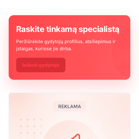
Raskite tinkamą specialistą
Peržiūrėkite gydytojų profilius, atsiliepimus ir
įstaigas, kuriose jie dirba.
Ieškoti gydytojo