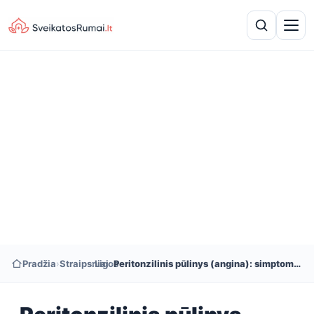
Pradžia
›
Straipsniai
›
Ligos
›
Peritonzilinis pūlinys (angina): simptomai, gydymas ir priežastys