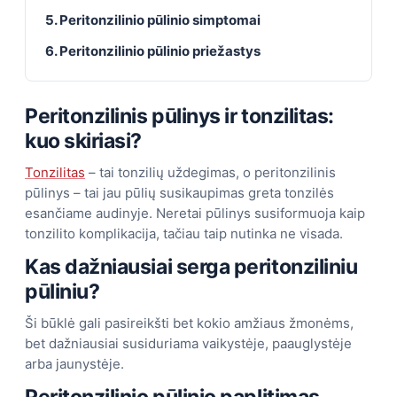
5. Peritonzilinio pūlinio simptomai
6. Peritonzilinio pūlinio priežastys
Peritonzilinis pūlinys ir tonzilitas:
kuo skiriasi?
Tonzilitas
– tai tonzilių uždegimas, o peritonzilinis
pūlinys – tai jau pūlių susikaupimas greta tonzilės
esančiame audinyje. Neretai pūlinys susiformuoja kaip
tonzilito komplikacija, tačiau taip nutinka ne visada.
Kas dažniausiai serga peritonziliniu
pūliniu?
Ši būklė gali pasireikšti bet kokio amžiaus žmonėms,
bet dažniausiai susiduriama vaikystėje, paauglystėje
arba jaunystėje.
Peritonzilinio pūlinio paplitimas