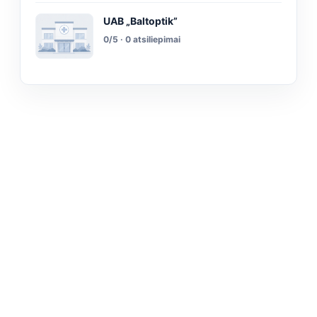
UAB „Baltoptik”
0/5 · 0 atsiliepimai