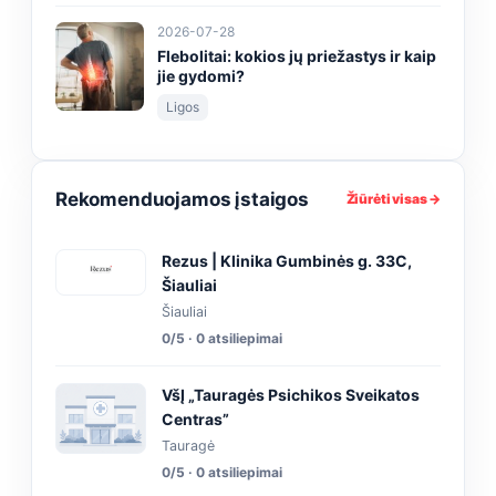
2026-07-28
Flebolitai: kokios jų priežastys ir kaip
jie gydomi?
Ligos
Rekomenduojamos įstaigos
Žiūrėti visas →
Rezus | Klinika Gumbinės g. 33C,
Šiauliai
Šiauliai
0/5 · 0 atsiliepimai
VšĮ „Tauragės Psichikos Sveikatos
Centras”
Tauragė
0/5 · 0 atsiliepimai