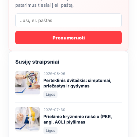
patarimus tiesiai į el. paštą.
Prenumeruoti
Susiję straipsniai
2026-08-06
Perteklinis dvitaškis: simptomai,
priežastys ir gydymas
Ligos
2026-07-30
Priekinio kryžminio raiščio (PKR,
angl. ACL) plyšimas
Ligos