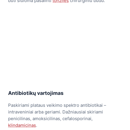
būti siūloma pašalinti
tonziles
chirurginiu būdu.
Antibiotikų vartojimas
Paskiriami plataus veikimo spektro antibiotikai –
intraveniniai arba geriami. Dažniausiai skiriami
penicilinas, amoksicilinas, cefalosporinai,
klindamicinas
.