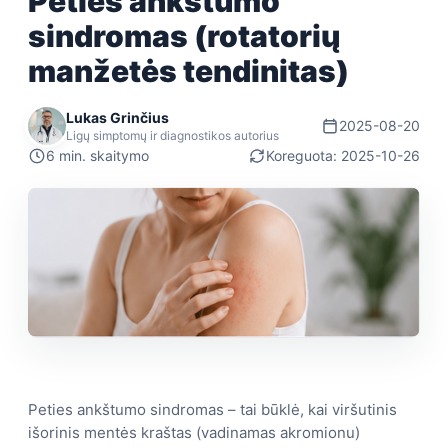
Peties ankštumo
sindromas (rotatorių
manžetės tendinitas)
Lukas Grinčius
2025-08-20
Ligų simptomų ir diagnostikos autorius
6 min. skaitymo
Koreguota: 2025-10-26
Peties ankštumo sindromas – tai būklė, kai viršutinis
išorinis mentės kraštas (vadinamas akromionu)