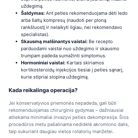
uždegimą.
Šaldymas:
Ant peties rekomenduojama dėti ledo
arba šaltų kompresų (naudoti per ploną
rankšluostį ir nelaikyti ilgiau, nei rekomendavo
specialistas).
Skausmą malšinantys vaistai:
Be recepto
parduodami vaistai nuo uždegimo ir skausmo
trumpam padeda sumažinti simptomus.
Hormoniniai vaistai:
Kartais skiriamos
kortikosteroidų injekcijos tiesiai į peties sąnarį,
kurie stipriai slopina uždegimą.
Kada reikalinga operacija?
Jei konservatyvios priemonės nepadeda, gali būti
rekomenduojamas chirurginis gydymas – dažniausiai
atliekama minimaliai invazyvi peties dekompresija. Šios
procedūros metu pašalinama nedidelė akromiono dalis,
taip sukuriant daugiau vietos rotatorių manžetei.