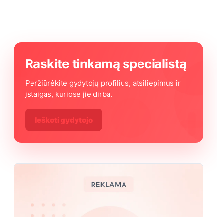
Raskite tinkamą specialistą
Peržiūrėkite gydytojų profilius, atsiliepimus ir
įstaigas, kuriose jie dirba.
Ieškoti gydytojo