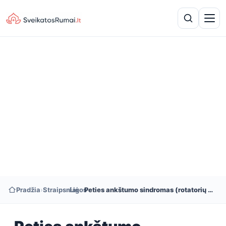
Pradžia
›
Straipsniai
›
Ligos
›
Peties ankštumo sindromas (rotatorių manžetės tendinitas)