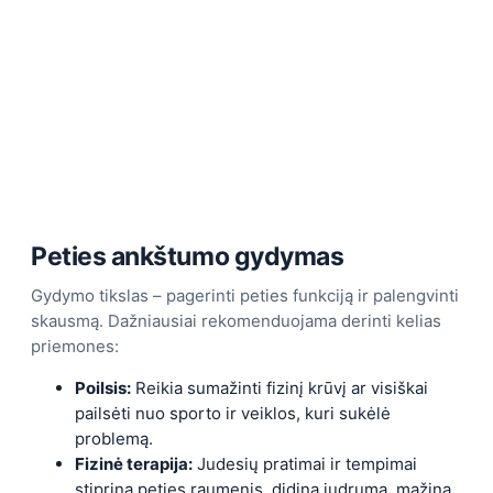
Peties ankštumo gydymas
Gydymo tikslas – pagerinti peties funkciją ir palengvinti
skausmą. Dažniausiai rekomenduojama derinti kelias
priemones:
Poilsis:
Reikia sumažinti fizinį krūvį ar visiškai
pailsėti nuo sporto ir veiklos, kuri sukėlė
problemą.
Fizinė terapija:
Judesių pratimai ir tempimai
stiprina peties raumenis, didina judrumą, mažina