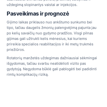
uždegimą slopinantys vaistai ar injekcijos.
Pasveikimas ir prognozė
Gijimo laikas priklauso nuo ankštumo sunkumo bei
tipo, tačiau daugelis žmonių palengvėjimą pajunta jau
po kelių savaičių nuo gydymo pradžios. Visgi pilnas
gijimas gali užtrukti kelis mėnesius, kai kuriems
prireikia specialios reabilitacijos ir iki metų trukmės
priežiūros.
Rotatorių manžetės uždegimas dažniausiai sėkmingai
išgydomas, tačiau svarbu neatidėlioti vizito pas
gydytoją. Negydoma būklė gali pablogėti bei padidinti
rimtų komplikacijų riziką.