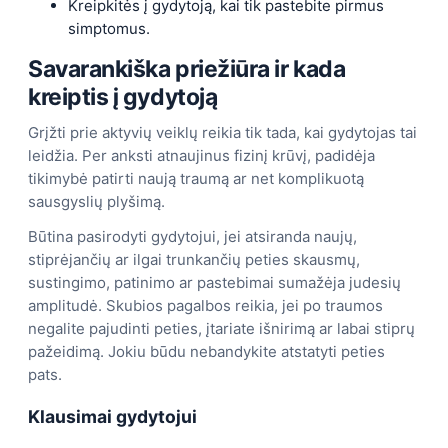
Kreipkitės į gydytoją, kai tik pastebite pirmus
simptomus.
Savarankiška priežiūra ir kada
kreiptis į gydytoją
Grįžti prie aktyvių veiklų reikia tik tada, kai gydytojas tai
leidžia. Per anksti atnaujinus fizinį krūvį, padidėja
tikimybė patirti naują traumą ar net komplikuotą
sausgyslių plyšimą.
Būtina pasirodyti gydytojui, jei atsiranda naujų,
stiprėjančių ar ilgai trunkančių peties skausmų,
sustingimo, patinimo ar pastebimai sumažėja judesių
amplitudė. Skubios pagalbos reikia, jei po traumos
negalite pajudinti peties, įtariate išnirimą ar labai stiprų
pažeidimą. Jokiu būdu nebandykite atstatyti peties
pats.
Klausimai gydytojui