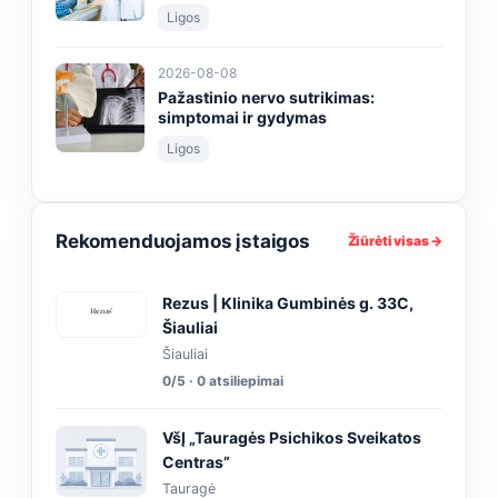
Ligos
2026-08-08
Pažastinio nervo sutrikimas:
simptomai ir gydymas
Ligos
Rekomenduojamos įstaigos
Žiūrėti visas →
Rezus | Klinika Gumbinės g. 33C,
Šiauliai
Šiauliai
0/5 · 0 atsiliepimai
VšĮ „Tauragės Psichikos Sveikatos
Centras”
Tauragė