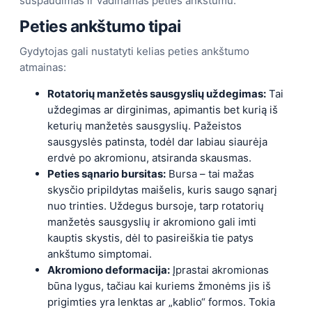
suspaudimas ir vadinamas peties ankštumu.
Peties ankštumo tipai
Gydytojas gali nustatyti kelias peties ankštumo
atmainas:
Rotatorių manžetės sausgyslių uždegimas:
Tai
uždegimas ar dirginimas, apimantis bet kurią iš
keturių manžetės sausgyslių. Pažeistos
sausgyslės patinsta, todėl dar labiau siaurėja
erdvė po akromionu, atsiranda skausmas.
Peties sąnario bursitas:
Bursa – tai mažas
skysčio pripildytas maišelis, kuris saugo sąnarį
nuo trinties. Uždegus bursoje, tarp rotatorių
manžetės sausgyslių ir akromiono gali imti
kauptis skystis, dėl to pasireiškia tie patys
ankštumo simptomai.
Akromiono deformacija:
Įprastai akromionas
būna lygus, tačiau kai kuriems žmonėms jis iš
prigimties yra lenktas ar „kablio“ formos. Tokia