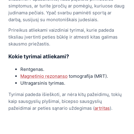
simptomus, ar turite įpročių ar pomėgių, kuriuose daug
judinama pečiais. Ypač svarbu paminėti sportą ar
darbą, susijusį su monotoniškais judesiais.
Prireikus atliekami vaizdiniai tyrimai, kurie padeda
tiksliau įvertinti peties būklę ir atmesti kitas galimas
skausmo priežastis.
Kokie tyrimai atliekami?
Rentgenas.
Magnetinio rezonanso
tomografija (MRT).
Ultragarsinis tyrimas.
Tyrimai padeda išieškoti, ar nėra kitų pažeidimų, tokių
kaip sausgyslių plyšimai, bicepso sausgyslių
pažeidimai ar peties sąnario uždegimas (
artritas
).