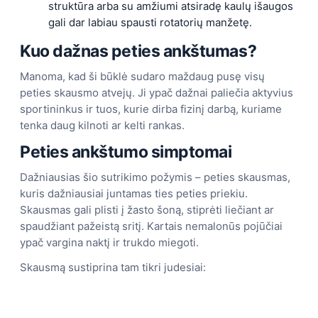
struktūra arba su amžiumi atsiradę kaulų išaugos
gali dar labiau spausti rotatorių manžetę.
Kuo dažnas peties ankštumas?
Manoma, kad ši būklė sudaro maždaug pusę visų
peties skausmo atvejų. Ji ypač dažnai paliečia aktyvius
sportininkus ir tuos, kurie dirba fizinį darbą, kuriame
tenka daug kilnoti ar kelti rankas.
Peties ankštumo simptomai
Dažniausias šio sutrikimo požymis – peties skausmas,
kuris dažniausiai juntamas ties peties priekiu.
Skausmas gali plisti į žasto šoną, stiprėti liečiant ar
spaudžiant pažeistą sritį. Kartais nemalonūs pojūčiai
ypač vargina naktį ir trukdo miegoti.
Skausmą sustiprina tam tikri judesiai: