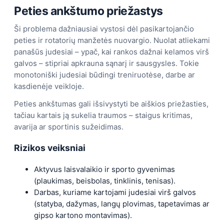
Peties ankštumo priežastys
Ši problema dažniausiai vystosi dėl pasikartojančio
peties ir rotatorių manžetės nuovargio. Nuolat atliekami
panašūs judesiai – ypač, kai rankos dažnai kelamos virš
galvos – stipriai apkrauna sąnarį ir sausgysles. Tokie
monotoniški judesiai būdingi treniruotėse, darbe ar
kasdienėje veikloje.
Peties ankštumas gali išsivystyti be aiškios priežasties,
tačiau kartais ją sukelia traumos – staigus kritimas,
avarija ar sportinis sužeidimas.
Rizikos veiksniai
Aktyvus laisvalaikio ir sporto gyvenimas
(plaukimas, beisbolas, tinklinis, tenisas).
Darbas, kuriame kartojami judesiai virš galvos
(statyba, dažymas, langų plovimas, tapetavimas ar
gipso kartono montavimas).