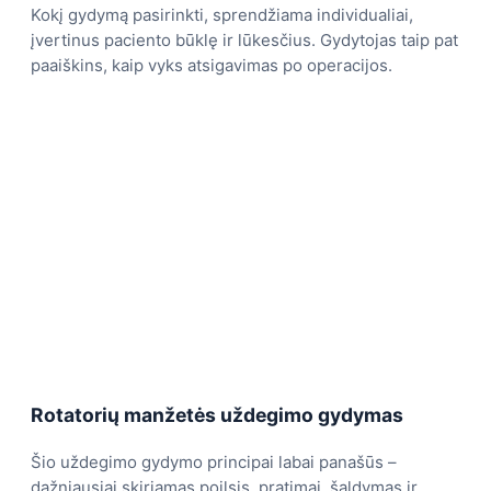
Kokį gydymą pasirinkti, sprendžiama individualiai,
įvertinus paciento būklę ir lūkesčius. Gydytojas taip pat
paaiškins, kaip vyks atsigavimas po operacijos.
Rotatorių manžetės uždegimo gydymas
Šio uždegimo gydymo principai labai panašūs –
dažniausiai skiriamas poilsis, pratimai, šaldymas ir