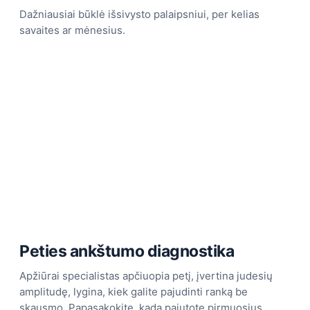
Dažniausiai būklė išsivysto palaipsniui, per kelias
savaites ar mėnesius.
Peties ankštumo diagnostika
Apžiūrai specialistas apčiuopia petį, įvertina judesių
amplitudę, lygina, kiek galite pajudinti ranką be
skausmo. Papasakokite, kada pajutote pirmuosius