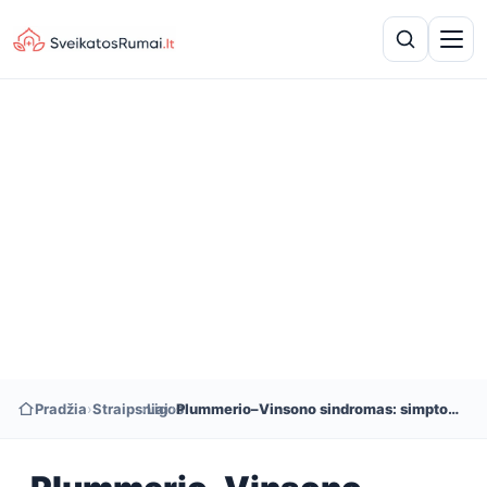
Pradžia
›
Straipsniai
›
Ligos
›
Plummerio–Vinsono sindromas: simptomai, priežastys ir gydymas