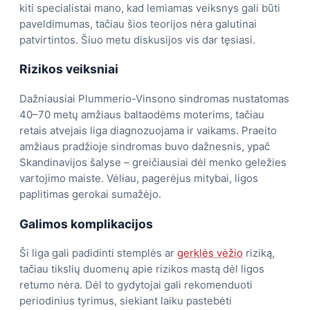
kiti specialistai mano, kad lemiamas veiksnys gali būti
paveldimumas, tačiau šios teorijos nėra galutinai
patvirtintos. Šiuo metu diskusijos vis dar tęsiasi.
Rizikos veiksniai
Dažniausiai Plummerio-Vinsono sindromas nustatomas
40–70 metų amžiaus baltaodėms moterims, tačiau
retais atvejais liga diagnozuojama ir vaikams. Praeito
amžiaus pradžioje sindromas buvo dažnesnis, ypač
Skandinavijos šalyse – greičiausiai dėl menko geležies
vartojimo maiste. Vėliau, pagerėjus mitybai, ligos
paplitimas gerokai sumažėjo.
Galimos komplikacijos
Ši liga gali padidinti stemplės ar
gerklės vėžio
riziką,
tačiau tikslių duomenų apie rizikos mastą dėl ligos
retumo nėra. Dėl to gydytojai gali rekomenduoti
periodinius tyrimus, siekiant laiku pastebėti