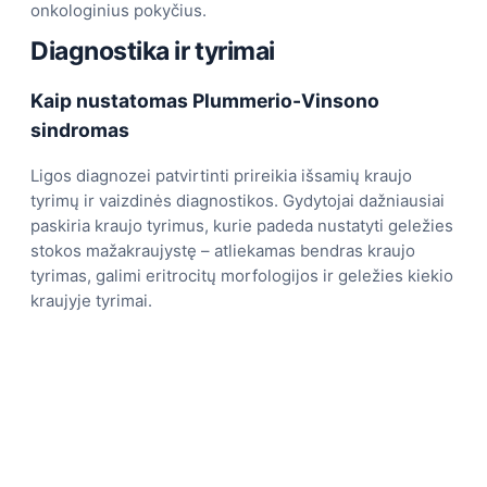
onkologinius pokyčius.
Diagnostika ir tyrimai
Kaip nustatomas Plummerio-Vinsono
sindromas
Ligos diagnozei patvirtinti prireikia išsamių kraujo
tyrimų ir vaizdinės diagnostikos. Gydytojai dažniausiai
paskiria kraujo tyrimus, kurie padeda nustatyti geležies
stokos mažakraujystę – atliekamas bendras kraujo
tyrimas, galimi eritrocitų morfologijos ir geležies kiekio
kraujyje tyrimai.