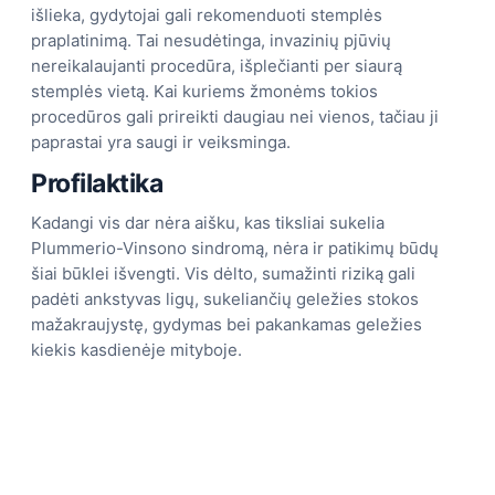
išlieka, gydytojai gali rekomenduoti stemplės
praplatinimą. Tai nesudėtinga, invazinių pjūvių
nereikalaujanti procedūra, išplečianti per siaurą
stemplės vietą. Kai kuriems žmonėms tokios
procedūros gali prireikti daugiau nei vienos, tačiau ji
paprastai yra saugi ir veiksminga.
Profilaktika
Kadangi vis dar nėra aišku, kas tiksliai sukelia
Plummerio-Vinsono sindromą, nėra ir patikimų būdų
šiai būklei išvengti. Vis dėlto, sumažinti riziką gali
padėti ankstyvas ligų, sukeliančių geležies stokos
mažakraujystę, gydymas bei pakankamas geležies
kiekis kasdienėje mityboje.