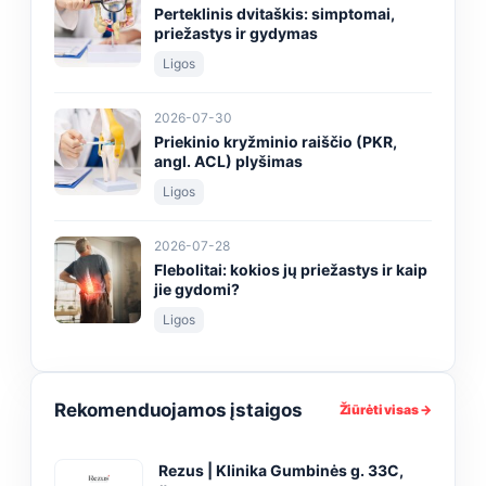
Perteklinis dvitaškis: simptomai,
priežastys ir gydymas
Ligos
2026-07-30
Priekinio kryžminio raiščio (PKR,
angl. ACL) plyšimas
Ligos
2026-07-28
Flebolitai: kokios jų priežastys ir kaip
jie gydomi?
Ligos
Rekomenduojamos įstaigos
Žiūrėti visas →
Rezus | Klinika Gumbinės g. 33C,