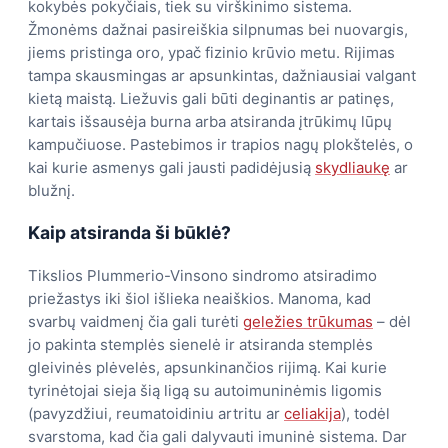
kokybės pokyčiais, tiek su virškinimo sistema.
Žmonėms dažnai pasireiškia silpnumas bei nuovargis,
jiems pristinga oro, ypač fizinio krūvio metu. Rijimas
tampa skausmingas ar apsunkintas, dažniausiai valgant
kietą maistą. Liežuvis gali būti deginantis ar patinęs,
kartais išsausėja burna arba atsiranda įtrūkimų lūpų
kampučiuose. Pastebimos ir trapios nagų plokštelės, o
kai kurie asmenys gali jausti padidėjusią
skydliaukę
ar
blužnį.
Kaip atsiranda ši būklė?
Tikslios Plummerio-Vinsono sindromo atsiradimo
priežastys iki šiol išlieka neaiškios. Manoma, kad
svarbų vaidmenį čia gali turėti
geležies trūkumas
– dėl
jo pakinta stemplės sienelė ir atsiranda stemplės
gleivinės plėvelės, apsunkinančios rijimą. Kai kurie
tyrinėtojai sieja šią ligą su autoimuninėmis ligomis
(pavyzdžiui, reumatoidiniu artritu ar
celiakija
), todėl
svarstoma, kad čia gali dalyvauti imuninė sistema. Dar