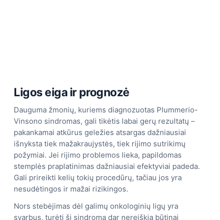
Ligos eiga ir prognozė
Dauguma žmonių, kuriems diagnozuotas Plummerio-
Vinsono sindromas, gali tikėtis labai gerų rezultatų –
pakankamai atkūrus geležies atsargas dažniausiai
išnyksta tiek mažakraujystės, tiek rijimo sutrikimų
požymiai. Jei rijimo problemos lieka, papildomas
stemplės praplatinimas dažniausiai efektyviai padeda.
Gali prireikti kelių tokių procedūrų, tačiau jos yra
nesudėtingos ir mažai rizikingos.
Nors stebėjimas dėl galimų onkologinių ligų yra
svarbus, turėti šį sindromą dar nereiškia būtinai