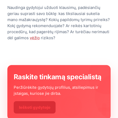
Naudinga gydytojui užduoti klausimų, padėsiančių
geriau suprasti savo būklę: kas tiksliausiai sukelia
mano mažakraujystę? Kokių papildomų tyrimų prireiks?
Kokį gydymą rekomenduojate? Ar reikės kartotinių
procedūrų, kad pagerėtų rijimas? Ar turėčiau nerimauti
dėl galimos
vėžio
rizikos?
Raskite tinkamą specialistą
Peržiūrėkite gydytojų profilius, atsiliepimus ir
įstaigas, kuriose jie dirba.
Ieškoti gydytojo