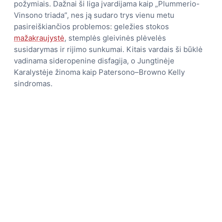
požymiais. Dažnai ši liga įvardijama kaip „Plummerio-
Vinsono triada”, nes ją sudaro trys vienu metu
pasireiškiančios problemos: geležies stokos
mažakraujystė
, stemplės gleivinės plėvelės
susidarymas ir rijimo sunkumai. Kitais vardais ši būklė
vadinama sideropenine disfagija, o Jungtinėje
Karalystėje žinoma kaip Patersono–Browno Kelly
sindromas.