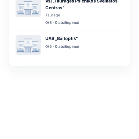
VšĮ „Tauragės Psichikos Sveikatos
Centras”
Tauragė
0/5 · 0 atsiliepimai
UAB „Baltoptik”
0/5 · 0 atsiliepimai