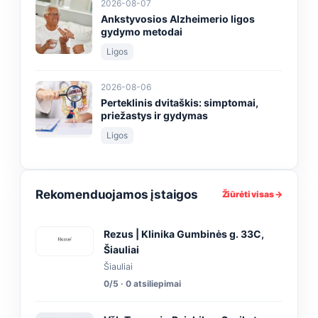
2026-08-07
Ankstyvosios Alzheimerio ligos
gydymo metodai
Ligos
2026-08-06
Perteklinis dvitaškis: simptomai,
priežastys ir gydymas
Ligos
Rekomenduojamos įstaigos
Žiūrėti visas →
Rezus | Klinika Gumbinės g. 33C,
Šiauliai
Šiauliai
0/5 · 0 atsiliepimai