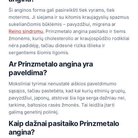
Ši anginos forma gali pasireikšti tiek vyrams, tiek
moterims. Ji siejama ir su kitomis kraujagyslių spazmus
sukeliančiomis būklėmis – pavyzdžiui, migrena ar
Reino sindromu
. Prinzmetalo angina pasitaiko ir tiems
žmonėms, kurių cholesterolio ar kraujospūdžio rodikliai
nėra padidėję, tačiau didesnė rizika išlieka ir
sergantiems šiomis ligomis.
Ar Prinzmetalo angina yra
paveldima?
Moksliniai tyrimai nenustatė aiškios paveldimumo
sąsajos, tačiau pastebėta, kad kai kurių etninių grupių,
pavyzdžiui, japonų, atstovai šia liga serga dažniau nei,
tarkime, baltosios rasės žmonės. Tai leidžia įtarti
galimą genetinį polinkį.
Kaip dažnai pasitaiko Prinzmetalo
angina?