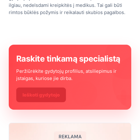
ilgiau, nedelsdami kreipkitės į medikus. Tai gali būti
rimtos būklės požymis ir reikalauti skubios pagalbos.
Raskite tinkamą specialistą
Peržiūrėkite gydytojų profilius, atsiliepimus ir
įstaigas, kuriose jie dirba.
Ieškoti gydytojo