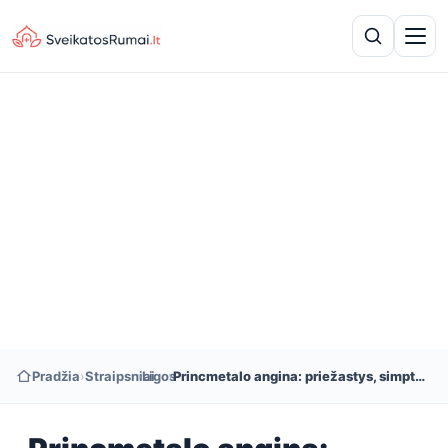
Pradžia
›
Straipsniai
›
Ligos
›
Princmetalo angina: priežastys, simptomai ir gydymas