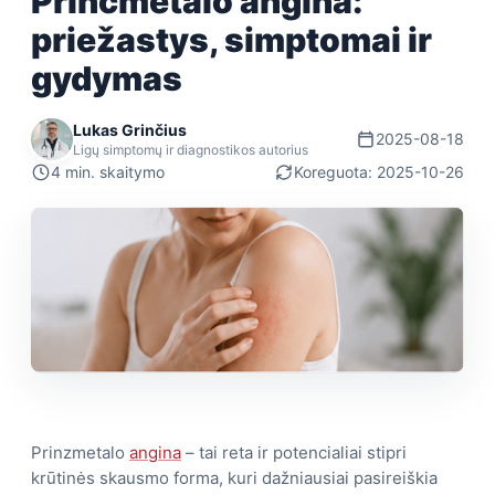
Princmetalo angina:
priežastys, simptomai ir
gydymas
Lukas Grinčius
2025-08-18
Ligų simptomų ir diagnostikos autorius
4 min. skaitymo
Koreguota: 2025-10-26
Prinzmetalo
angina
– tai reta ir potencialiai stipri
krūtinės skausmo forma, kuri dažniausiai pasireiškia