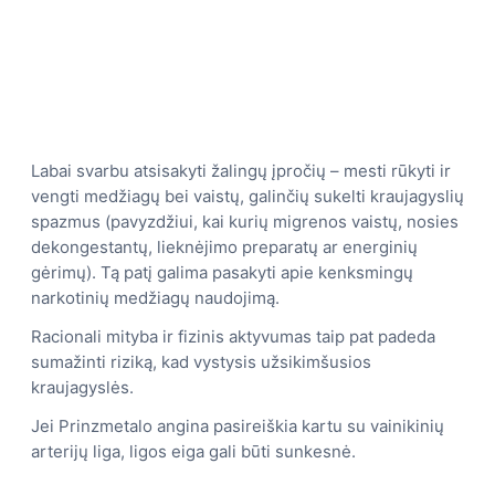
Labai svarbu atsisakyti žalingų įpročių – mesti rūkyti ir
vengti medžiagų bei vaistų, galinčių sukelti kraujagyslių
spazmus (pavyzdžiui, kai kurių migrenos vaistų, nosies
dekongestantų, lieknėjimo preparatų ar energinių
gėrimų). Tą patį galima pasakyti apie kenksmingų
narkotinių medžiagų naudojimą.
Racionali mityba ir fizinis aktyvumas taip pat padeda
sumažinti riziką, kad vystysis užsikimšusios
kraujagyslės.
Jei Prinzmetalo angina pasireiškia kartu su vainikinių
arterijų liga, ligos eiga gali būti sunkesnė.