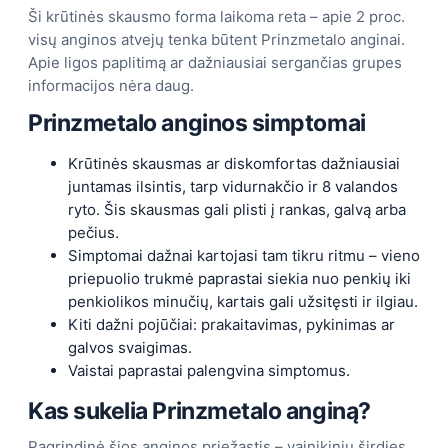
Ši krūtinės skausmo forma laikoma reta – apie 2 proc.
visų anginos atvejų tenka būtent Prinzmetalo anginai.
Apie ligos paplitimą ar dažniausiai sergančias grupes
informacijos nėra daug.
Prinzmetalo anginos simptomai
Krūtinės skausmas ar diskomfortas dažniausiai
juntamas ilsintis, tarp vidurnakčio ir 8 valandos
ryto. Šis skausmas gali plisti į rankas, galvą arba
pečius.
Simptomai dažnai kartojasi tam tikru ritmu – vieno
priepuolio trukmė paprastai siekia nuo penkių iki
penkiolikos minučių, kartais gali užsitęsti ir ilgiau.
Kiti dažni pojūčiai: prakaitavimas, pykinimas ar
galvos svaigimas.
Vaistai paprastai palengvina simptomus.
Kas sukelia Prinzmetalo anginą?
Pagrindinė šios anginos priežastis – vainikinių širdies