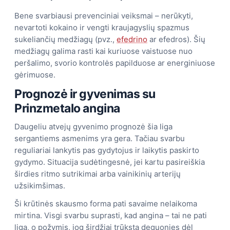
Bene svarbiausi prevenciniai veiksmai – nerūkyti,
nevartoti kokaino ir vengti kraujagyslių spazmus
sukeliančių medžiagų (pvz.,
efedrino
ar efedros). Šių
medžiagų galima rasti kai kuriuose vaistuose nuo
peršalimo, svorio kontrolės papilduose ar energiniuose
gėrimuose.
Prognozė ir gyvenimas su
Prinzmetalo angina
Daugeliu atvejų gyvenimo prognozė šia liga
sergantiems asmenims yra gera. Tačiau svarbu
reguliariai lankytis pas gydytojus ir laikytis paskirto
gydymo. Situacija sudėtingesnė, jei kartu pasireiškia
širdies ritmo sutrikimai arba vainikinių arterijų
užsikimšimas.
Ši krūtinės skausmo forma pati savaime nelaikoma
mirtina. Visgi svarbu suprasti, kad angina – tai ne pati
liga, o požymis, jog širdžiai trūksta deguonies dėl