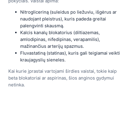
pokyčiais. Vaistai apima:
Nitrogliceriną (suleidus po liežuviu, išgėrus ar
naudojant pleistrus), kuris padeda greitai
palengvinti skausmą.
Kalcis kanalų blokatorius (diltiazemas,
amlodipinas, nifedipinas, verapamilis),
mažinančius arterijų spazmus.
Fluvastatiną (statinas), kuris gali teigiamai veikti
kraujagyslių sieneles.
Kai kurie įprastai vartojami širdies vaistai, tokie kaip
beta blokatoriai ar aspirinas, šios anginos gydymui
netinka.