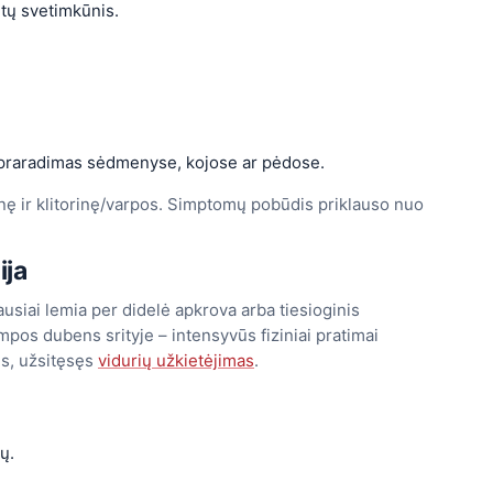
ūtų svetimkūnis.
ų praradimas sėdmenyse, kojose ar pėdose.
tinę ir klitorinę/varpos. Simptomų pobūdis priklauso nuo
ija
siai lemia per didelė apkrova arba tiesioginis
ampos dubens srityje – intensyvūs fiziniai pratimai
ais, užsitęsęs
vidurių užkietėjimas
.
ų.