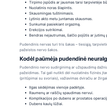
Tirpimo įspūdis ar jausmas tarsi tarpvietėje b
Nuolatinis noras šlapintis.
Skausmingas tuštinimasis.
Lytinio akto metu juntamas skausmas.
Sunkumai pasiekiant orgazmą.
Erekcijos sutrikimai.
Bendras nejautrumas, šalčio pojūtis ar jutim
Pudendinis nervas turi tris šakas – tiesiąją, tarpvie
pažeistos nervo šakos.
Kodėl paūmėja pudendinė neuralg
Pudendinio nervo sudirginimą ar užspaudimą dažniau
pažeidimas. Tai gali nutikti dėl nuolatinės fizinės įt
(pritūpimai su svoriais), važiavimas dviračiu ar žirg
Ilgas sėdėjimas vienoje padėtyje.
Raumenų ar raiščių spaudimas nervui.
Komplikacijos po dubens ar prostatos operacij
Dubens kaulų lūžiai.