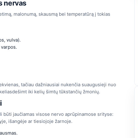
s nervas
ietimą, malonumą, skausmą bei temperatūrą į tokias
s, vulva).
a varpos.
iekvienas, tačiau dažniausiai nukenčia suaugusieji nuo
 keliasdešimt iki kelių šimtų tūkstančių žmonių.
i
li būti jaučiamas visose nervo aprūpinamose srityse:
yje, išangėje ar tiesiojoje žarnoje.
skausmas.