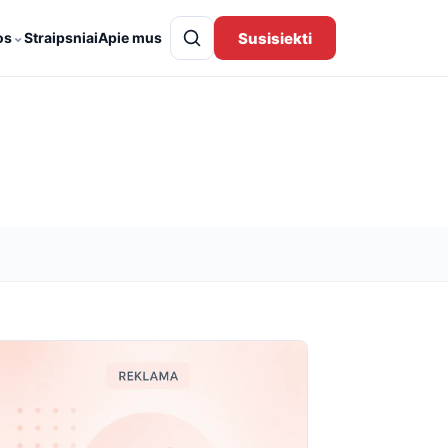
⌄
Susisiekti
os
Straipsniai
Apie mus