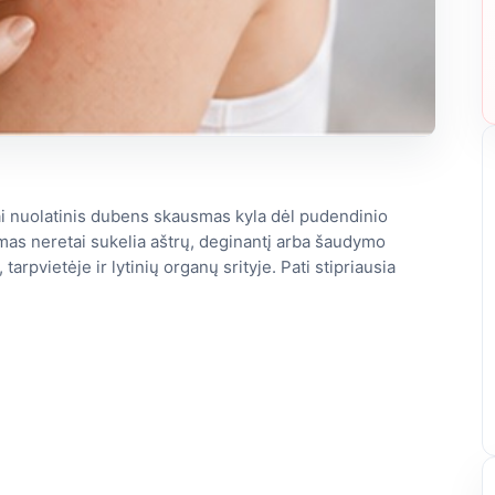
kai nuolatinis dubens skausmas kyla dėl pudendinio
as neretai sukelia aštrų, deginantį arba šaudymo
pvietėje ir lytinių organų srityje. Pati stipriausia