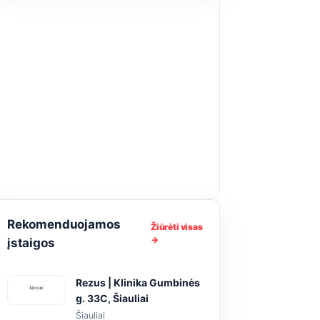
Rekomenduojamos
Žiūrėti visas
→
įstaigos
Rezus | Klinika Gumbinės
g. 33C, Šiauliai
Šiauliai