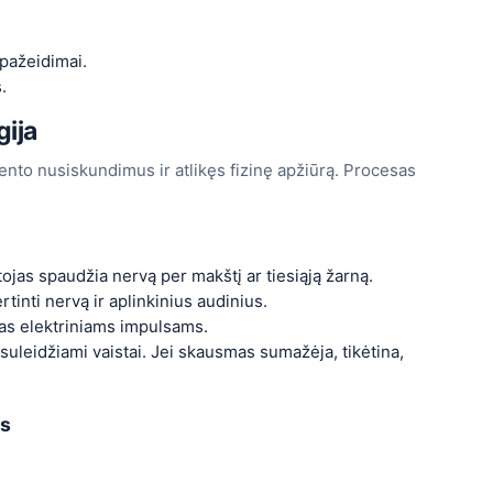
 pažeidimai.
.
ija
ciento nusiskundimus ir atlikęs fizinę apžiūrą. Procesas
ojas spaudžia nervą per makštį ar tiesiąją žarną.
rtinti nervą ir aplinkinius audinius.
as elektriniams impulsams.
uleidžiami vaistai. Jei skausmas sumažėja, tikėtina,
ės