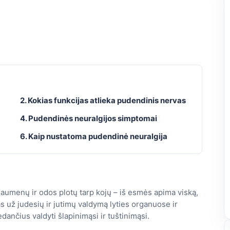
2. Kokias funkcijas atlieka pudendinis nervas
4. Pudendinės neuralgijos simptomai
6. Kaip nustatoma pudendinė neuralgija
raumenų ir odos plotų tarp kojų – iš esmės apima viską,
as už judesių ir jutimų valdymą lyties organuose ir
dančius valdyti šlapinimąsi ir tuštinimąsi.