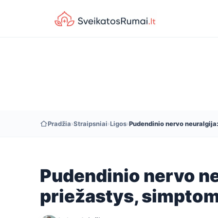
Pradžia
›
Straipsniai
›
Ligos
›
Pudendinio nervo neuralgija
Pudendinio nervo ne
priežastys, simptom