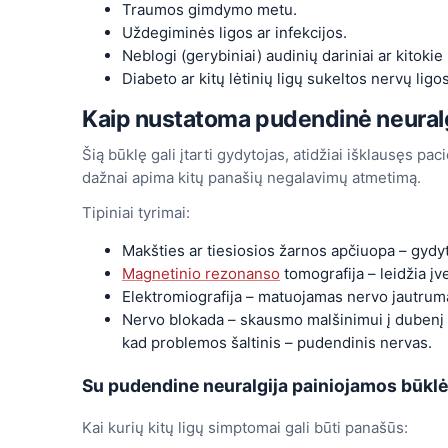
Traumos gimdymo metu.
Uždegiminės ligos ar infekcijos.
Neblogi (gerybiniai) audinių dariniai ar kitokie
Diabeto ar kitų lėtinių ligų sukeltos nervų ligos
Kaip nustatoma pudendinė neuralg
Šią būklę gali įtarti gydytojas, atidžiai išklausęs pa
dažnai apima kitų panašių negalavimų atmetimą.
Tipiniai tyrimai:
Makšties ar tiesiosios žarnos apčiuopa – gydyt
Magnetinio rezonanso
tomografija – leidžia įve
Elektromiografija – matuojamas nervo jautrum
Nervo blokada – skausmo malšinimui į dubenį s
kad problemos šaltinis – pudendinis nervas.
Su pudendine neuralgija painiojamos būkl
Kai kurių kitų ligų simptomai gali būti panašūs: