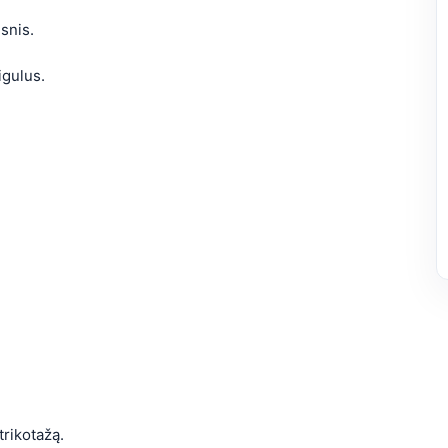
snis.
igulus.
trikotažą.