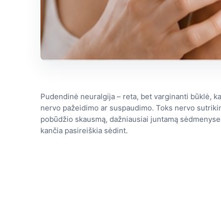
Pudendinė neuralgija – reta, bet varginanti būklė, 
nervo pažeidimo ar suspaudimo. Toks nervo sutrikim
pobūdžio skausmą, dažniausiai juntamą sėdmenyse, tar
kančia pasireiškia sėdint.