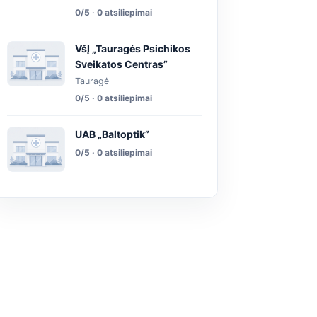
0/5 · 0 atsiliepimai
VšĮ „Tauragės Psichikos
Sveikatos Centras”
Tauragė
0/5 · 0 atsiliepimai
UAB „Baltoptik”
0/5 · 0 atsiliepimai