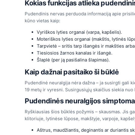
Kokias funkcijas atlieka pudendini
Pudendinis nervas perduoda informaciją apie prisil
kūno vietas kaip:
Vyriškos lyties organai (varpa, kapšelis).
Moteriškos lyties organai (makštis, lytinės lūpo
Tarpvietė – sritis tarp išangės ir makšties arb
Tiesiosios žarnos kanalas ir išangė.
Šlaplė (per ją pasišalina šlapimas).
Kaip dažnai pasitaiko ši būklė
Pudendinė neuralgija nėra dažna – ja susirgti gali k
19 metų ir vyresni. Susirgusiųjų skaičius siekia nuo
Pudendinės neuralgijos simptoma
Ryškiausias šios būklės požymis – skausmas. Jis ga
klitoriuje, lytinėse lūpose, makštyje, varpoje, kapšel
Aštrus, maudžiantis, deginantis ar duriantis 