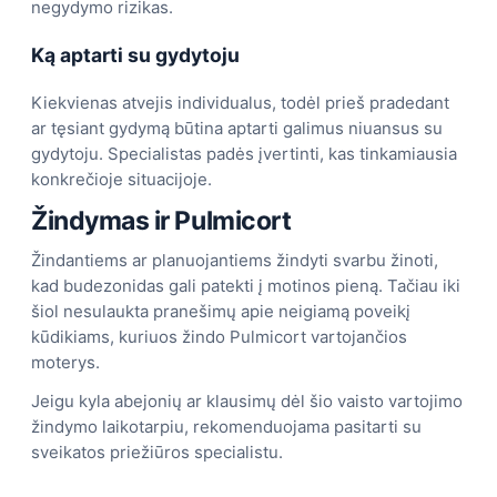
negydymo rizikas.
Ką aptarti su gydytoju
Kiekvienas atvejis individualus, todėl prieš pradedant
ar tęsiant gydymą būtina aptarti galimus niuansus su
gydytoju. Specialistas padės įvertinti, kas tinkamiausia
konkrečioje situacijoje.
Žindymas ir Pulmicort
Žindantiems ar planuojantiems žindyti svarbu žinoti,
kad budezonidas gali patekti į motinos pieną. Tačiau iki
šiol nesulaukta pranešimų apie neigiamą poveikį
kūdikiams, kuriuos žindo Pulmicort vartojančios
moterys.
Jeigu kyla abejonių ar klausimų dėl šio vaisto vartojimo
žindymo laikotarpiu, rekomenduojama pasitarti su
sveikatos priežiūros specialistu.