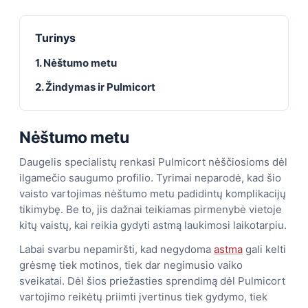
Turinys
1. Nėštumo metu
2. Žindymas ir Pulmicort
Nėštumo metu
Daugelis specialistų renkasi Pulmicort nėščiosioms dėl
ilgamečio saugumo profilio. Tyrimai neparodė, kad šio
vaisto vartojimas nėštumo metu padidintų komplikacijų
tikimybę. Be to, jis dažnai teikiamas pirmenybė vietoje
kitų vaistų, kai reikia gydyti astmą laukimosi laikotarpiu.
Labai svarbu nepamiršti, kad negydoma
astma
gali kelti
grėsmę tiek motinos, tiek dar negimusio vaiko
sveikatai. Dėl šios priežasties sprendimą dėl Pulmicort
vartojimo reikėtų priimti įvertinus tiek gydymo, tiek