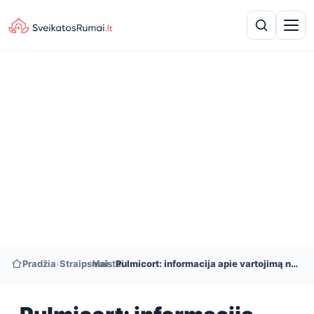
Pradžia
›
Straipsniai
›
Vaistai
›
Pulmicort: informacija apie vartojimą nėštumo ir žindymo laikotarpiu