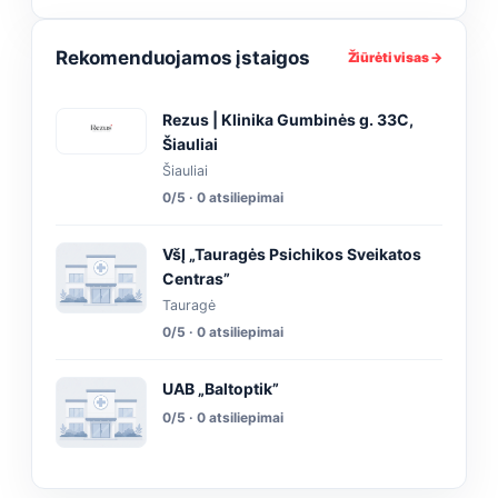
Rekomenduojamos įstaigos
Žiūrėti visas →
Rezus | Klinika Gumbinės g. 33C,
Šiauliai
Šiauliai
0/5 · 0 atsiliepimai
VšĮ „Tauragės Psichikos Sveikatos
Centras”
Tauragė
0/5 · 0 atsiliepimai
UAB „Baltoptik”
0/5 · 0 atsiliepimai