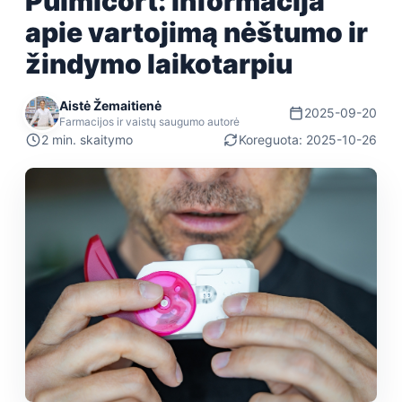
Pulmicort: informacija
apie vartojimą nėštumo ir
žindymo laikotarpiu
Aistė Žemaitienė
2025-09-20
Farmacijos ir vaistų saugumo autorė
2 min. skaitymo
Koreguota: 2025-10-26