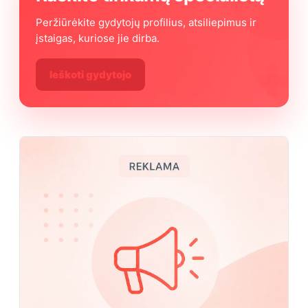
Peržiūrėkite gydytojų profilius, atsiliepimus ir
įstaigas, kuriose jie dirba.
Ieškoti gydytojo