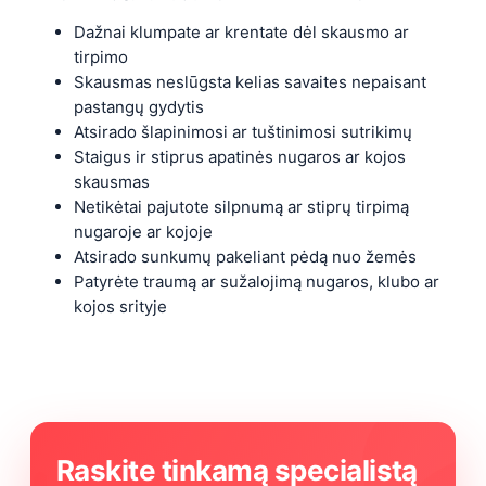
Dažnai klumpate ar krentate dėl skausmo ar
tirpimo
Skausmas neslūgsta kelias savaites nepaisant
pastangų gydytis
Atsirado šlapinimosi ar tuštinimosi sutrikimų
Staigus ir stiprus apatinės nugaros ar kojos
skausmas
Netikėtai pajutote silpnumą ar stiprų tirpimą
nugaroje ar kojoje
Atsirado sunkumų pakeliant pėdą nuo žemės
Patyrėte traumą ar sužalojimą nugaros, klubo ar
kojos srityje
Raskite tinkamą specialistą