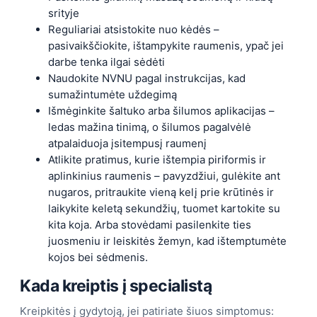
srityje
Reguliariai atsistokite nuo kėdės –
pasivaikščiokite, ištampykite raumenis, ypač jei
darbe tenka ilgai sėdėti
Naudokite NVNU pagal instrukcijas, kad
sumažintumėte uždegimą
Išmėginkite šaltuko arba šilumos aplikacijas –
ledas mažina tinimą, o šilumos pagalvėlė
atpalaiduoja įsitempusį raumenį
Atlikite pratimus, kurie ištempia piriformis ir
aplinkinius raumenis – pavyzdžiui, gulėkite ant
nugaros, pritraukite vieną kelį prie krūtinės ir
laikykite keletą sekundžių, tuomet kartokite su
kita koja. Arba stovėdami pasilenkite ties
juosmeniu ir leiskitės žemyn, kad ištemptumėte
kojos bei sėdmenis.
Kada kreiptis į specialistą
Kreipkitės į gydytoją, jei patiriate šiuos simptomus: