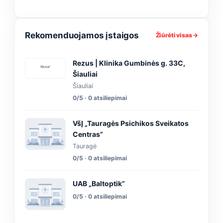
Rekomenduojamos įstaigos
Žiūrėti visas →
Rezus | Klinika Gumbinės g. 33C,
Šiauliai
Šiauliai
0/5 · 0 atsiliepimai
VšĮ „Tauragės Psichikos Sveikatos
Centras”
Tauragė
0/5 · 0 atsiliepimai
UAB „Baltoptik”
0/5 · 0 atsiliepimai