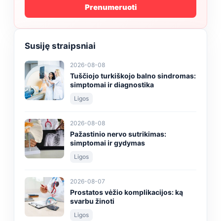
Prenumeruoti
Susiję straipsniai
2026-08-08
Tuščiojo turkiškojo balno sindromas:
simptomai ir diagnostika
Ligos
2026-08-08
Pažastinio nervo sutrikimas:
simptomai ir gydymas
Ligos
2026-08-07
Prostatos vėžio komplikacijos: ką
svarbu žinoti
Ligos