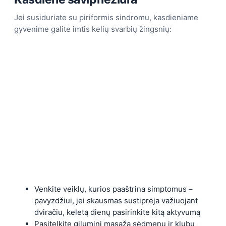
Jei susiduriate su piriformis sindromu, kasdieniame
gyvenime galite imtis kelių svarbių žingsnių:
Venkite veiklų, kurios paaštrina simptomus –
pavyzdžiui, jei skausmas sustiprėja važiuojant
dviračiu, keletą dienų pasirinkite kitą aktyvumą
Pasitelkite giluminį masažą sėdmenų ir klubų