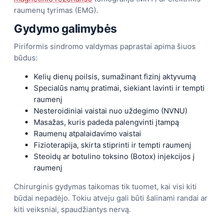
raumenų tyrimas (EMG).
Gydymo galimybės
Piriformis sindromo valdymas paprastai apima šiuos
būdus:
Kelių dienų poilsis, sumažinant fizinį aktyvumą
Specialūs namų pratimai, siekiant lavinti ir tempti
raumenį
Nesteroidiniai vaistai nuo uždegimo (NVNU)
Masažas, kuris padeda palengvinti įtampą
Raumenų atpalaidavimo vaistai
Fizioterapija, skirta stiprinti ir tempti raumenį
Steoidų ar botulino toksino (Botox) injekcijos į
raumenį
Chirurginis gydymas taikomas tik tuomet, kai visi kiti
būdai nepadėjo. Tokiu atveju gali būti šalinami randai ar
kiti veiksniai, spaudžiantys nervą.