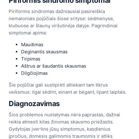
Piriformis sindromo simptomai
Piriformis sindromas dažniausiai pasireiškia
nemaloniais pojūčiais šiose srityse: sėdmenyse,
klubuose ar šlaunų viršutinėje dalyje. Pagrindiniai
simptomai apima:
Maudimas
Deginantis skausmas
Tirpimas
Aštrus ar šaudantis skausmas
Dilgčiojimas
Šie pojūčiai gali sustiprėti atliekant tam tikrus
veiksmus: ilgai sėdint, einant ar bėgant, lipant laiptais.
Diagnozavimas
Šios problemos nustatymas nėra paprastas, dažnai
reikia atmesti kitas žinomas skausmo priežastis.
Gydytojas įvertins jūsų simptomus, kasdienius
įpročius, domėsis galimomis traumomis ir atliks