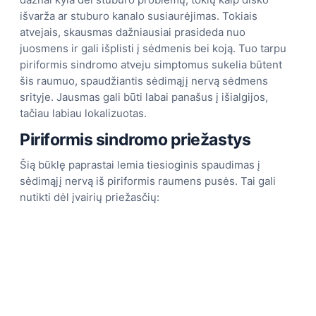
išvarža ar stuburo kanalo susiaurėjimas. Tokiais
atvejais, skausmas dažniausiai prasideda nuo
juosmens ir gali išplisti į sėdmenis bei koją. Tuo tarpu
piriformis sindromo atveju simptomus sukelia būtent
šis raumuo, spaudžiantis sėdimąjį nervą sėdmens
srityje. Jausmas gali būti labai panašus į išialgijos,
tačiau labiau lokalizuotas.
Piriformis sindromo priežastys
Šią būklę paprastai lemia tiesioginis spaudimas į
sėdimąjį nervą iš piriformis raumens pusės. Tai gali
nutikti dėl įvairių priežasčių: