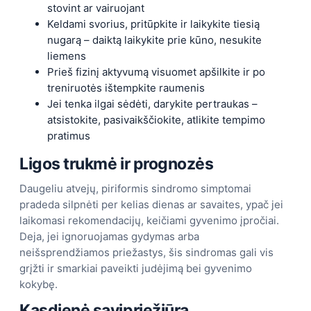
stovint ar vairuojant
Keldami svorius, pritūpkite ir laikykite tiesią
nugarą – daiktą laikykite prie kūno, nesukite
liemens
Prieš fizinį aktyvumą visuomet apšilkite ir po
treniruotės ištempkite raumenis
Jei tenka ilgai sėdėti, darykite pertraukas –
atsistokite, pasivaikščiokite, atlikite tempimo
pratimus
Ligos trukmė ir prognozės
Daugeliu atvejų, piriformis sindromo simptomai
pradeda silpnėti per kelias dienas ar savaites, ypač jei
laikomasi rekomendacijų, keičiami gyvenimo įpročiai.
Deja, jei ignoruojamas gydymas arba
neišsprendžiamos priežastys, šis sindromas gali vis
grįžti ir smarkiai paveikti judėjimą bei gyvenimo
kokybę.
Kasdienė savipriežiūra