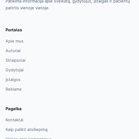
Patikima informacija apie sveikatą, gydytojus, įstaigas ir pacientų
patirtis vienoje vietoje.
Portalas
Apie mus
Autoriai
Straipsniai
Gydytojai
Įstaigos
Reklama
Pagalba
Kontaktai
Kaip palikti atsiliepimą