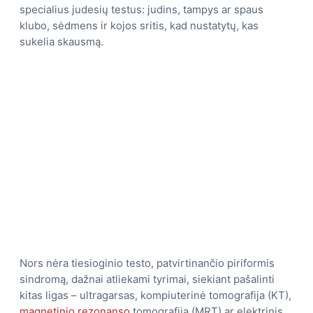
specialius judesių testus: judins, tampys ar spaus
klubo, sėdmens ir kojos sritis, kad nustatytų, kas
sukelia skausmą.
Nors nėra tiesioginio testo, patvirtinančio piriformis
sindromą, dažnai atliekami tyrimai, siekiant pašalinti
kitas ligas – ultragarsas, kompiuterinė tomografija (KT),
magnetinio rezonanso
tomografija (MRT) ar elektrinis