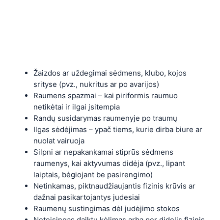
Žaizdos ar uždegimai sėdmens, klubo, kojos
srityse (pvz., nukritus ar po avarijos)
Raumens spazmai – kai piriformis raumuo
netikėtai ir ilgai įsitempia
Randų susidarymas raumenyje po traumų
Ilgas sėdėjimas – ypač tiems, kurie dirba biure ar
nuolat vairuoja
Silpni ar nepakankamai stiprūs sėdmens
raumenys, kai aktyvumas didėja (pvz., lipant
laiptais, bėgiojant be pasirengimo)
Netinkamas, piktnaudžiaujantis fizinis krūvis ar
dažnai pasikartojantys judesiai
Raumenų sustingimas dėl judėjimo stokos
Neteisingas daiktų kėlimas arba per didelis fizinis