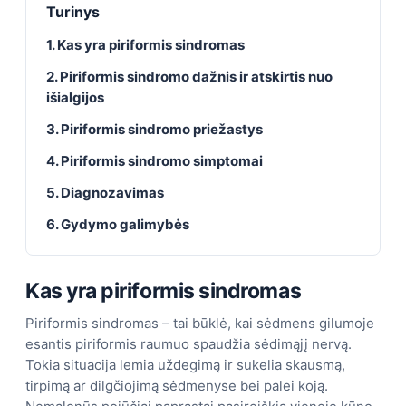
Turinys
1. Kas yra piriformis sindromas
2. Piriformis sindromo dažnis ir atskirtis nuo
išialgijos
3. Piriformis sindromo priežastys
4. Piriformis sindromo simptomai
5. Diagnozavimas
6. Gydymo galimybės
Kas yra piriformis sindromas
Piriformis sindromas – tai būklė, kai sėdmens gilumoje
esantis piriformis raumuo spaudžia sėdimąjį nervą.
Tokia situacija lemia uždegimą ir sukelia skausmą,
tirpimą ar dilgčiojimą sėdmenyse bei palei koją.