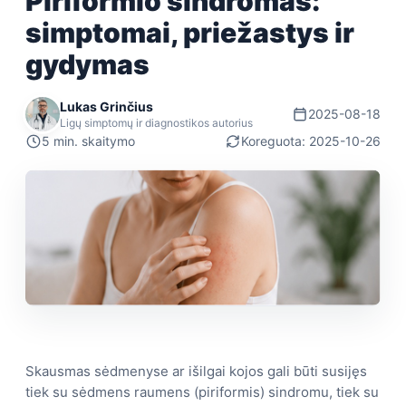
Piriformio sindromas:
simptomai, priežastys ir
gydymas
Lukas Grinčius
2025-08-18
Ligų simptomų ir diagnostikos autorius
5 min. skaitymo
Koreguota: 2025-10-26
Skausmas sėdmenyse ar išilgai kojos gali būti susijęs
tiek su sėdmens raumens (piriformis) sindromu, tiek su