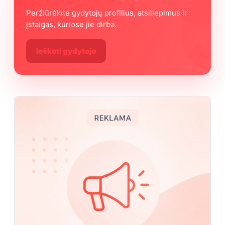
Peržiūrėkite gydytojų profilius, atsiliepimus ir
įstaigas, kuriose jie dirba.
Ieškoti gydytojo