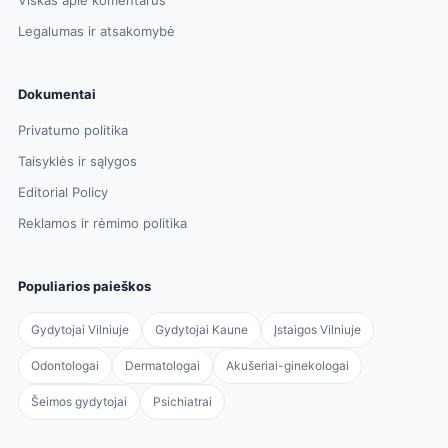
Viskas apie komentarus
Legalumas ir atsakomybė
Dokumentai
Privatumo politika
Taisyklės ir sąlygos
Editorial Policy
Reklamos ir rėmimo politika
Populiarios paieškos
Gydytojai Vilniuje
Gydytojai Kaune
Įstaigos Vilniuje
Odontologai
Dermatologai
Akušeriai-ginekologai
Šeimos gydytojai
Psichiatrai