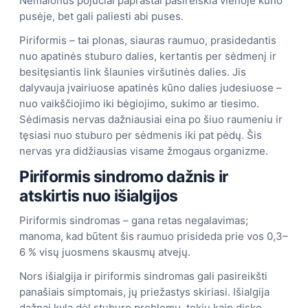
Nemalonūs pojūčiai paprastai pasireiškia vienoje kūno
pusėje, bet gali paliesti abi puses.
Piriformis – tai plonas, siauras raumuo, prasidedantis
nuo apatinės stuburo dalies, kertantis per sėdmenį ir
besitęsiantis link šlaunies viršutinės dalies. Jis
dalyvauja įvairiuose apatinės kūno dalies judesiuose –
nuo vaikščiojimo iki bėgiojimo, sukimo ar tiesimo.
Sėdimasis nervas dažniausiai eina po šiuo raumeniu ir
tęsiasi nuo stuburo per sėdmenis iki pat pėdų. Šis
nervas yra didžiausias visame žmogaus organizme.
Piriformis sindromo dažnis ir
atskirtis nuo išialgijos
Piriformis sindromas – gana retas negalavimas;
manoma, kad būtent šis raumuo prisideda prie vos 0,3–
6 % visų juosmens skausmų atvejų.
Nors išialgija ir piriformis sindromas gali pasireikšti
panašiais simptomais, jų priežastys skiriasi. Išialgija
dažnai kyla dėl stuburo problemų, tokių kaip disko