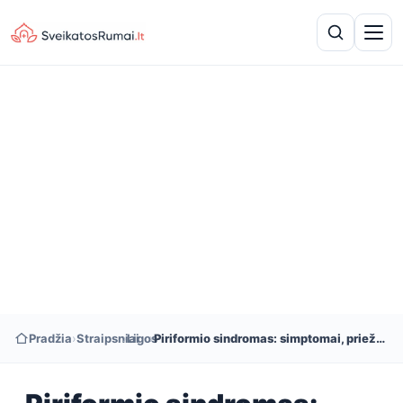
Pradžia
›
Straipsniai
›
Ligos
›
Piriformio sindromas: simptomai, priežastys ir gydymas