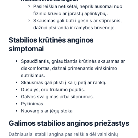
Pasireiškia netikėtai, nepriklausomai nuo
fizinio krūvio ar įprastų aplinkybių.
Skausmas gali būti ilgesnis ar stipresnis,
dažnai atsiranda ir ramybės būsenoje.
Stabilios krūtinės anginos
simptomai
Spaudžiantis, gniaužiantis krūtinės skausmas ar
diskomfortas, dažnai primenantis virškinimo
sutrikimus.
Skausmas gali plisti į kairį petį ar ranką.
Dusulys, oro trūkumo pojūtis.
Galvos svaigimas arba silpnumas.
Pykinimas.
Nuovargis ar jėgų stoka.
Galimos stabilios anginos priežastys
Dažniausiai stabili angina pasireiškia dėl vainikinių