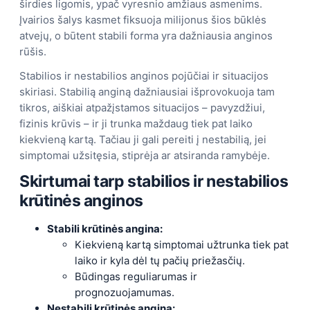
širdies ligomis, ypač vyresnio amžiaus asmenims.
Įvairios šalys kasmet fiksuoja milijonus šios būklės
atvejų, o būtent stabili forma yra dažniausia anginos
rūšis.
Stabilios ir nestabilios anginos pojūčiai ir situacijos
skiriasi. Stabilią anginą dažniausiai išprovokuoja tam
tikros, aiškiai atpažįstamos situacijos – pavyzdžiui,
fizinis krūvis – ir ji trunka maždaug tiek pat laiko
kiekvieną kartą. Tačiau ji gali pereiti į nestabilią, jei
simptomai užsitęsia, stiprėja ar atsiranda ramybėje.
Skirtumai tarp stabilios ir nestabilios
krūtinės anginos
Stabili krūtinės angina:
Kiekvieną kartą simptomai užtrunka tiek pat
laiko ir kyla dėl tų pačių priežasčių.
Būdingas reguliarumas ir
prognozuojamumas.
Nestabili krūtinės angina: