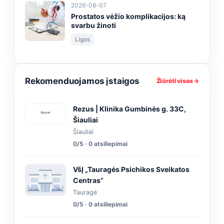
2026-08-07
Prostatos vėžio komplikacijos: ką
svarbu žinoti
Ligos
Rekomenduojamos įstaigos
Žiūrėti visas →
Rezus | Klinika Gumbinės g. 33C,
Šiauliai
Šiauliai
0/5 · 0 atsiliepimai
VšĮ „Tauragės Psichikos Sveikatos
Centras”
Tauragė
0/5 · 0 atsiliepimai