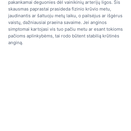
pakankamai deguonies dėl vainikinių arterijų ligos. Šis
skausmas paprastai prasideda fizinio krūvio metu,
jaudinantis ar šaltuoju metų laiku, o pailsėjus ar išgėrus
vaistų, dažniausiai praeina savaime. Jei anginos
simptomai kartojasi vis tuo pačiu metu ar esant tokioms
pačioms aplinkybėms, tai rodo būtent stabilią krūtinės
anginą.