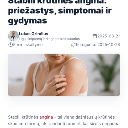
Stabili krūtinės angina:
priežastys, simptomai ir
gydymas
Lukas Grinčius
2025-08-21
Ligų simptomų ir diagnostikos autorius
5 min. skaitymo
Koreguota: 2025-10-26
Stabili krūtinės
angina
– tai viena dažniausių krūtinės
skausmo formų, atsirandanti tuomet, kai širdis negauna