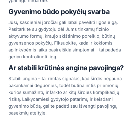
ypatingo nedarote.
Gyvenimo būdo pokyčių svarba
Jūsų kasdieniai įpročiai gali labai paveikti ligos eigą.
Pasitarkite su gydytoju dėl Jums tinkamų fizinio
aktyvumo formų, kraujo skištinimo poreikio, būtinų
gyvensenos pokyčių. Fiksuokite, kada ir kokiomis
aplinkybėmis laiku pasireiškia simptomai – tai padeda
geriau kontroliuoti ligą.
Ar stabili krūtinės angina pavojinga?
Stabili angina – tai rimtas signalas, kad širdis negauna
pakankamai deguonies, todėl būtina imtis priemonių,
kurios sumažintų infarkto ar kitų širdies komplikacijų
riziką. Laikydamiesi gydytojo patarimų ir keisdami
gyvenimo būdą, galite padėti sau išvengti pavojingų
pasekmių ateityje.