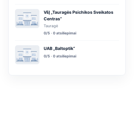
VšĮ „Tauragės Psichikos Sveikatos
Centras”
Tauragė
0/5 · 0 atsiliepimai
UAB „Baltoptik”
0/5 · 0 atsiliepimai