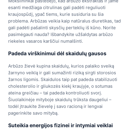
Mokslininkai pastebėjo, kad arbūzo ekstraktas ir jame
esanti medžiaga citrulinas gali padėti reguliuoti
kraujospūdį, ypač tiems, kurie susiduria su šia
problema. Arbūzas veikia kaip natūralus diuretikas, tad
gali padėti pašalinti skysčių perteklių iš kūno. Norite
pasimėgauti nauda? Išbandykite užšaldytas arbūzo
riekeles vasaros karščiui numalšinti.
Padeda virškinimui dėl skaidulų gausos
Arbūzo žievė kupina skaidulų, kurios palaiko sveiką
žarnyno veiklą ir gali sumažinti riziką sirgti storosios
žarnos ligomis. Skaidulos taip pat padeda stabilizuoti
cholesterolio ir gliukozės kiekį kraujyje, o sotumas
ateina greičiau – tai padeda kontroliuoti svorį.
Šiuolaikinėje mityboje skaidulų trūksta daugeliui –
todėl įtraukite žievelę į savo racioną ir lengvai
pagerinkite savo mitybą.
Suteikia energijos fizinei ir intymiai veiklai