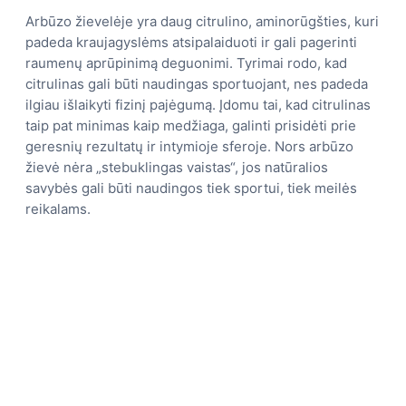
Arbūzo žievelėje yra daug citrulino, aminorūgšties, kuri
padeda kraujagyslėms atsipalaiduoti ir gali pagerinti
raumenų aprūpinimą deguonimi. Tyrimai rodo, kad
citrulinas gali būti naudingas sportuojant, nes padeda
ilgiau išlaikyti fizinį pajėgumą. Įdomu tai, kad citrulinas
taip pat minimas kaip medžiaga, galinti prisidėti prie
geresnių rezultatų ir intymioje sferoje. Nors arbūzo
žievė nėra „stebuklingas vaistas“, jos natūralios
savybės gali būti naudingos tiek sportui, tiek meilės
reikalams.