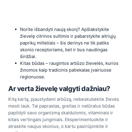
Norite išbandyti naują skonį? Apšlakstykite
žievelę citrinos sultimis ir pabarstykite aitriųjų
paprikų milteliais – šis derinys ne tik patiks
skonio receptoriams, bet ir bus naudingas
širdžiai.
Kitas būdas – raugintos arbūzo žievelės, kurios
žinomos kaip tradicinis patiekalas įvairiuose
regionuose.
Ar verta žievelę valgyti dažniau?
Kitą kartą, pjaustydami arbūzą, nebeskubėkite žievės
mesti lauk. Tai paprastas, greitas ir natūralus būdas
papildyti savo organizmą skaidulomis, vitaminais ir
kitais vertingais junginiais. Eksperimentuokite ir
atraskite naujus skonius, o kartu pasirūpinkite ir