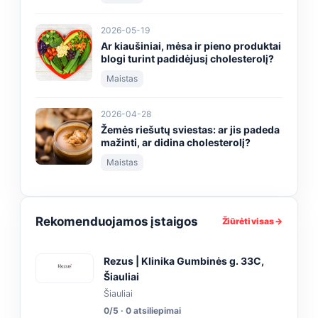
2026-05-19
Ar kiaušiniai, mėsa ir pieno produktai
blogi turint padidėjusį cholesterolį?
Maistas
2026-04-28
Žemės riešutų sviestas: ar jis padeda
mažinti, ar didina cholesterolį?
Maistas
Rekomenduojamos įstaigos
Žiūrėti visas →
Rezus | Klinika Gumbinės g. 33C,
Šiauliai
Šiauliai
0/5 · 0 atsiliepimai