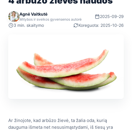
4 arbūzo žievės naudos
Agnė Vaitkutė
2025-09-29
Mitybos ir sveikos gyvensenos autorė
3 min. skaitymo
Koreguota: 2025-10-26
Ar žinojote, kad arbūzo žievė, ta žalia oda, kurią
dauguma išmeta net nesusimąstydami, iš tiesų yra