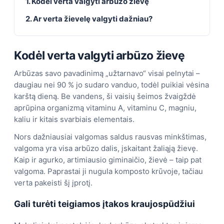
1. Kodėl verta valgyti arbūzo žievę
2. Ar verta žievelę valgyti dažniau?
Kodėl verta valgyti arbūzo žievę
Arbūzas savo pavadinimą „užtarnavo“ visai pelnytai –
daugiau nei 90 % jo sudaro vanduo, todėl puikiai vėsina
karštą dieną. Be vandens, ši vaisių šeimos žvaigždė
aprūpina organizmą vitaminu A, vitaminu C, magniu,
kaliu ir kitais svarbiais elementais.
Nors dažniausiai valgomas saldus rausvas minkštimas,
valgoma yra visa arbūzo dalis, įskaitant žaliąją žievę.
Kaip ir agurko, artimiausio giminaičio, žievė – taip pat
valgoma. Paprastai ji nugula komposto krūvoje, tačiau
verta pakeisti šį įprotį.
Gali turėti teigiamos įtakos kraujospūdžiui