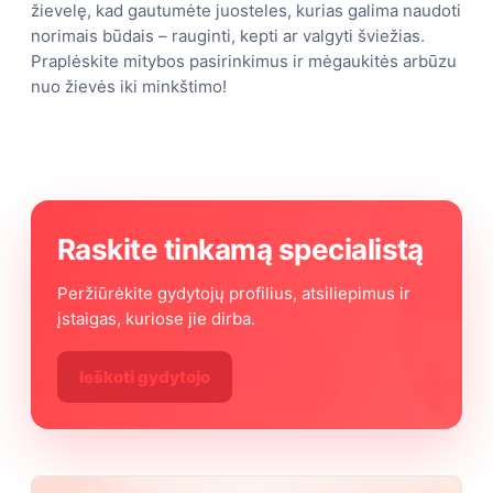
žievelę, kad gautumėte juosteles, kurias galima naudoti
norimais būdais – rauginti, kepti ar valgyti šviežias.
Praplėskite mitybos pasirinkimus ir mėgaukitės arbūzu
nuo žievės iki minkštimo!
Raskite tinkamą specialistą
Peržiūrėkite gydytojų profilius, atsiliepimus ir
įstaigas, kuriose jie dirba.
Ieškoti gydytojo