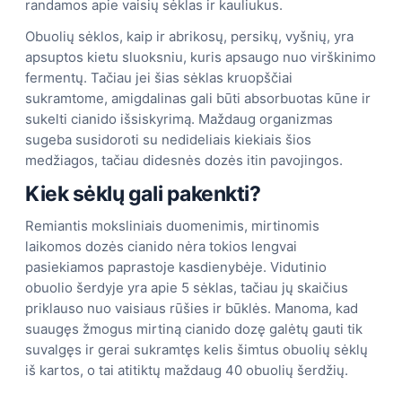
randamos apie vaisių sėklas ir kauliukus.
Obuolių sėklos, kaip ir abrikosų, persikų, vyšnių, yra
apsuptos kietu sluoksniu, kuris apsaugo nuo virškinimo
fermentų. Tačiau jei šias sėklas kruopščiai
sukramtome, amigdalinas gali būti absorbuotas kūne ir
sukelti cianido išsiskyrimą. Maždaug organizmas
sugeba susidoroti su nedideliais kiekiais šios
medžiagos, tačiau didesnės dozės itin pavojingos.
Kiek sėklų gali pakenkti?
Remiantis moksliniais duomenimis, mirtinomis
laikomos dozės cianido nėra tokios lengvai
pasiekiamos paprastoje kasdienybėje. Vidutinio
obuolio šerdyje yra apie 5 sėklas, tačiau jų skaičius
priklauso nuo vaisiaus rūšies ir būklės. Manoma, kad
suaugęs žmogus mirtiną cianido dozę galėtų gauti tik
suvalgęs ir gerai sukramtęs kelis šimtus obuolių sėklų
iš kartos, o tai atitiktų maždaug 40 obuolių šerdžių.