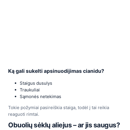
Ką gali sukelti apsinuodijimas cianidu?
Staigus dusulys
Traukuliai
Sąmonės netekimas
Tokie požymiai pasireiškia staiga, todėl į tai reikia
reaguoti rimtai.
Obuolių sėklų aliejus – ar jis saugus?