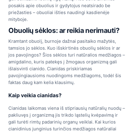
posakis apie obuolius ir gydytojus neatsirado be
priežasties – obuoliai išties naudingi kasdienėje
mityboje.
Obuolių sėklos: ar reikia nerimauti?
Kramtant obuolį, burnoje dažnai pasitaiko mažytės,
tamsios jo sėklos. Kuo išskirtinės obuolių sėklos ir ar
jos pavojingos? Šios sėklos turi natūralios medžiagos –
amigdalino, kuris patekęs į žmogaus organizmą gali
išlaisvinti cianido. Cianidas priskiriamas
pavojingiausioms nuodingoms medžiagoms, todėl šis
faktas daug kam kelia klausimų.
Kaip veikia cianidas?
Cianidas laikomas viena iš stipriausių natūralių nuodų –
pakliuvęs į organizmą jis trikdo ląstelių kvėpavimą ir
gali turėti rimtų padarinių organų veiklai. Kai kurios
cianidinius junginius turinčios medžiagos natūraliai