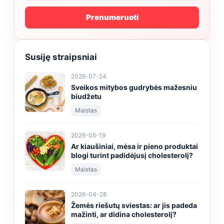
Prenumeruoti
Susiję straipsniai
2026-07-24
Sveikos mitybos gudrybės mažesniu
biudžetu
Maistas
2026-05-19
Ar kiaušiniai, mėsa ir pieno produktai
blogi turint padidėjusį cholesterolį?
Maistas
2026-04-28
Žemės riešutų sviestas: ar jis padeda
mažinti, ar didina cholesterolį?