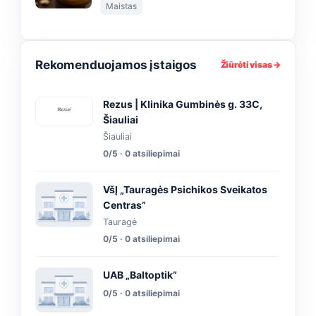
Maistas
Rekomenduojamos įstaigos
Žiūrėti visas →
Rezus | Klinika Gumbinės g. 33C,
Šiauliai
Šiauliai
0/5 · 0 atsiliepimai
VšĮ „Tauragės Psichikos Sveikatos
Centras”
Tauragė
0/5 · 0 atsiliepimai
UAB „Baltoptik”
0/5 · 0 atsiliepimai