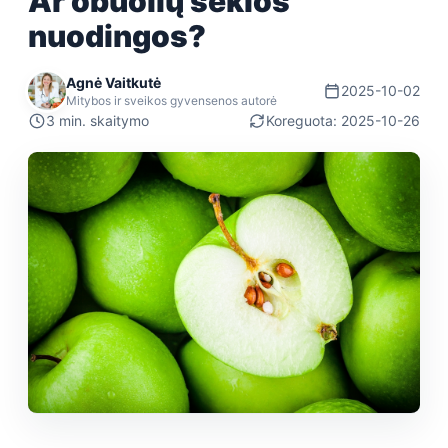
Ar obuolių sėklos
nuodingos?
Agnė Vaitkutė
2025-10-02
Mitybos ir sveikos gyvensenos autorė
3 min. skaitymo
Koreguota: 2025-10-26