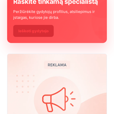
Raskite tinkamą specialistą
Peržiūrėkite gydytojų profilius, atsiliepimus ir
įstaigas, kuriose jie dirba.
Ieškoti gydytojo