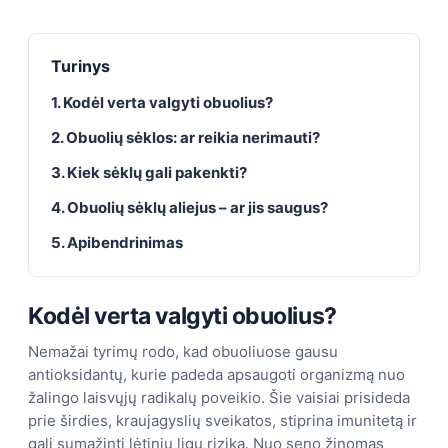
Turinys
1. Kodėl verta valgyti obuolius?
2. Obuolių sėklos: ar reikia nerimauti?
3. Kiek sėklų gali pakenkti?
4. Obuolių sėklų aliejus – ar jis saugus?
5. Apibendrinimas
Kodėl verta valgyti obuolius?
Nemažai tyrimų rodo, kad obuoliuose gausu
antioksidantų, kurie padeda apsaugoti organizmą nuo
žalingo laisvųjų radikalų poveikio. Šie vaisiai prisideda
prie širdies, kraujagyslių sveikatos, stiprina imunitetą ir
gali sumažinti lėtinių ligų riziką. Nuo seno žinomas