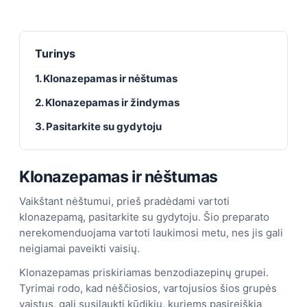
Turinys
1. Klonazepamas ir nėštumas
2. Klonazepamas ir žindymas
3. Pasitarkite su gydytoju
Klonazepamas ir nėštumas
Vaikštant nėštumui, prieš pradėdami vartoti
klonazepamą, pasitarkite su gydytoju. Šio preparato
nerekomenduojama vartoti laukimosi metu, nes jis gali
neigiamai paveikti vaisių.
Klonazepamas priskiriamas benzodiazepinų grupei.
Tyrimai rodo, kad nėščiosios, vartojusios šios grupės
vaistus, gali susilaukti kūdikių, kuriems pasireiškia