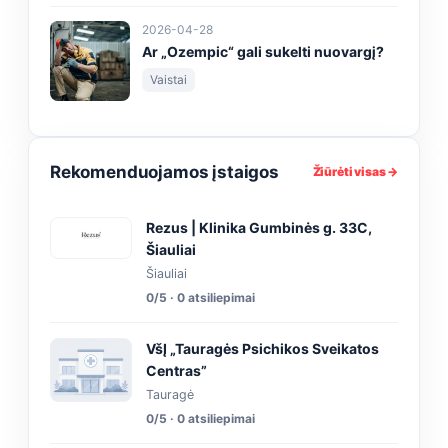
2026-04-28
Ar „Ozempic“ gali sukelti nuovargį?
Vaistai
Rekomenduojamos įstaigos
Žiūrėti visas →
Rezus | Klinika Gumbinės g. 33C,
Šiauliai
Šiauliai
0/5 · 0 atsiliepimai
VšĮ „Tauragės Psichikos Sveikatos
Centras”
Tauragė
0/5 · 0 atsiliepimai