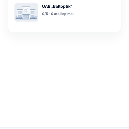
UAB „Baltoptik”
0/5 · 0 atsiliepimai