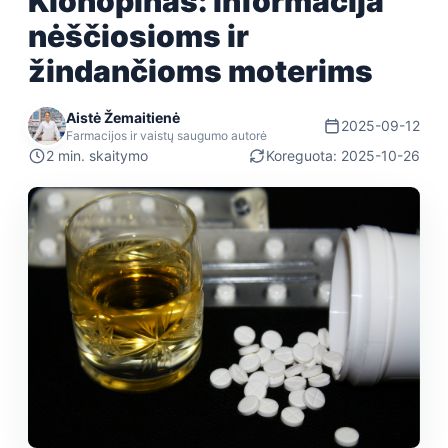
Klonopinas: informacija
nėščiosioms ir
žindančioms moterims
Aistė Žemaitienė
2025-09-12
Farmacijos ir vaistų saugumo autorė
2 min. skaitymo
Koreguota: 2025-10-26