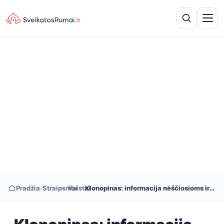
Pradžia
›
Straipsniai
›
Vaistai
›
Klonopinas: informacija nėščiosioms ir žindančioms moterims