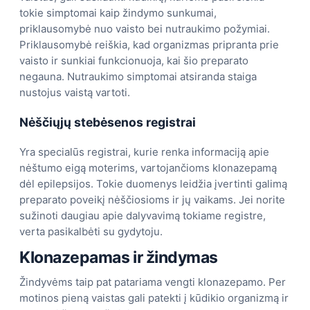
tokie simptomai kaip žindymo sunkumai,
priklausomybė nuo vaisto bei nutraukimo požymiai.
Priklausomybė reiškia, kad organizmas pripranta prie
vaisto ir sunkiai funkcionuoja, kai šio preparato
negauna. Nutraukimo simptomai atsiranda staiga
nustojus vaistą vartoti.
Nėščiųjų stebėsenos registrai
Yra specialūs registrai, kurie renka informaciją apie
nėštumo eigą moterims, vartojančioms klonazepamą
dėl epilepsijos. Tokie duomenys leidžia įvertinti galimą
preparato poveikį nėščiosioms ir jų vaikams. Jei norite
sužinoti daugiau apie dalyvavimą tokiame registre,
verta pasikalbėti su gydytoju.
Klonazepamas ir žindymas
Žindyvėms taip pat patariama vengti klonazepamo. Per
motinos pieną vaistas gali patekti į kūdikio organizmą ir