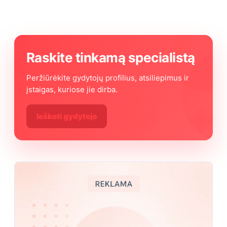
Raskite tinkamą specialistą
Peržiūrėkite gydytojų profilius, atsiliepimus ir
įstaigas, kuriose jie dirba.
Ieškoti gydytojo