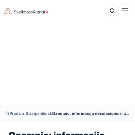
Pradžia
›
Straipsniai
›
Vaistai
›
Ozempic: informacija nėščiosioms ir žindančioms moterims