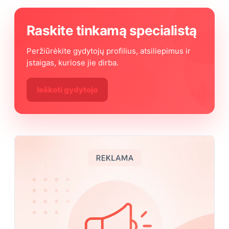
Raskite tinkamą specialistą
Peržiūrėkite gydytojų profilius, atsiliepimus ir
įstaigas, kuriose jie dirba.
Ieškoti gydytojo