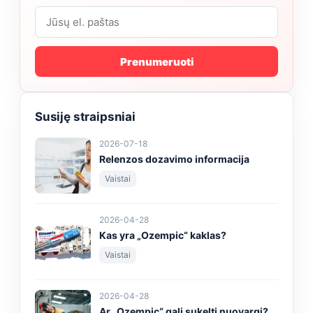
Prenumeruoti
Susiję straipsniai
2026-07-18
Relenzos dozavimo informacija
Vaistai
2026-04-28
Kas yra „Ozempic“ kaklas?
Vaistai
2026-04-28
Ar „Ozempic“ gali sukelti nuovargį?