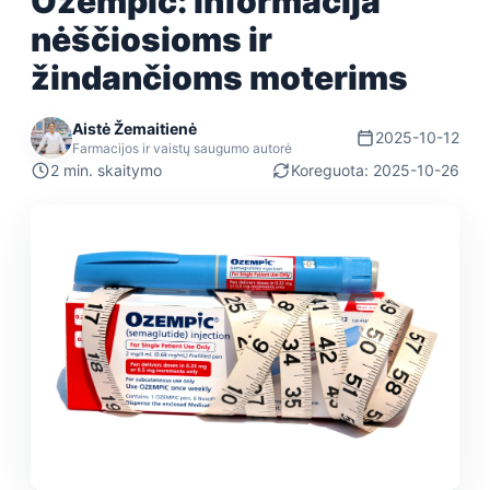
Ozempic: informacija
nėščiosioms ir
žindančioms moterims
Aistė Žemaitienė
2025-10-12
Farmacijos ir vaistų saugumo autorė
2 min. skaitymo
Koreguota: 2025-10-26