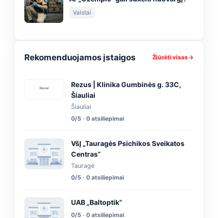
Vaistai
Rekomenduojamos įstaigos
Žiūrėti visas →
Rezus | Klinika Gumbinės g. 33C,
Šiauliai
Šiauliai
0/5 · 0 atsiliepimai
VšĮ „Tauragės Psichikos Sveikatos
Centras”
Tauragė
0/5 · 0 atsiliepimai
UAB „Baltoptik”
0/5 · 0 atsiliepimai