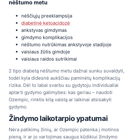
nėštumo metu
nėščiųjų preeklampsija
diabetinė ketoacidozė
ankstyvas gimdymas
gimdymo komplikacijos
nėštumo nutrūkimas ankstyvoje stadijoje
vaisiaus žūtis gimdoje
vaisiaus raidos sutrikimai
2 tipo diabetą nėštumo metu dažnai sunku suvaldyti,
todėl kyla didesnė aukščiau paminėtų komplikacijų
rizika. Dėl to labai svarbu su gydytoju individualiai
aptarti gydymo galimybes: kas geriau – naudoti
Ozempic, rinktis kitą vaistą ar laikinai atsisakyti
gydymo.
Žindymo laikotarpio ypatumai
Nėra patikimų žinių, ar Ozempic patenka į motinos
pieną, ir ar jo vartojimas saugus kūdikiui žindymo