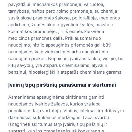
pavyzdžiui, mechanikos pramonėje, vairuotojų
tarnybose, naftos perdirbimo pramonėje, su chemija
susijusiose pramonės šakose, poligrafijoje, medienos
apdirbimo, žemės ūkio ir gyvulininkystės, maisto ir
kosmetikos pramonėje. , ir iš esmės kiekviena
medicinos pramonės dalis. Priklausomai nuo
naudojimo, nitrilo apsauginės priemonės gali būti
naudojamos kaip vienkartinės arba daugkartinio
naudojimo prekės. Nepaisant įvairaus tankio, visi jie, be
kitų savybių, yra atsparūs chemikalams, alyvai ir
benzinui, hipoalergiški ir atsparūs cheminiams garams.
Įvairių tipų pirštinių panašumai ir skirtumai
Asmeninėms apsauginėms pirštinėms gaminti
naudojamos įvairios žaliavos, kurios yra labai
populiarios tarp vartotojų. Vinilas, lateksas ir nitrilas yra
dažniausiai sutinkamos medžiagos. Labai svarbu
išnagrinėti skirtumus tarp įvairių tipų pirštinių ir
suprasti, kuo jos pranašesnės už konkurentus.