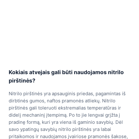
Kokiais atvejais gali būti naudojamos nitrilo
pirštinės?
Nitrilo pirštinės yra apsauginis priedas, pagamintas iš
dirbtinės gumos, naftos pramonės atliekų. Nitrilo
pirštinės gali toleruoti ekstremalias temperatūras ir
didelį mechaninį įtempimą. Po to jie lengvai grįžta į
pradinę formą, kuri yra viena iš gaminio savybių. Dėl
savo ypatingų savybių nitrilo pirštinės yra labai
pritaikomos ir naudojamos įvairiose pramonės šakose,