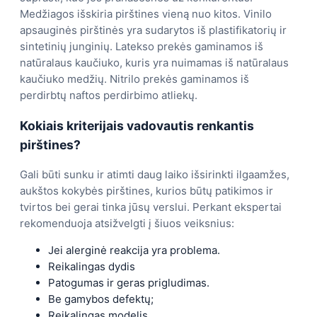
Medžiagos išskiria pirštines vieną nuo kitos. Vinilo
apsauginės pirštinės yra sudarytos iš plastifikatorių ir
sintetinių junginių. Latekso prekės gaminamos iš
natūralaus kaučiuko, kuris yra nuimamas iš natūralaus
kaučiuko medžių. Nitrilo prekės gaminamos iš
perdirbtų naftos perdirbimo atliekų.
Kokiais kriterijais vadovautis renkantis
pirštines?
Gali būti sunku ir atimti daug laiko išsirinkti ilgaamžes,
aukštos kokybės pirštines, kurios būtų patikimos ir
tvirtos bei gerai tinka jūsų verslui. Perkant ekspertai
rekomenduoja atsižvelgti į šiuos veiksnius:
Jei alerginė reakcija yra problema.
Reikalingas dydis
Patogumas ir geras prigludimas.
Be gamybos defektų;
Reikalingas modelis