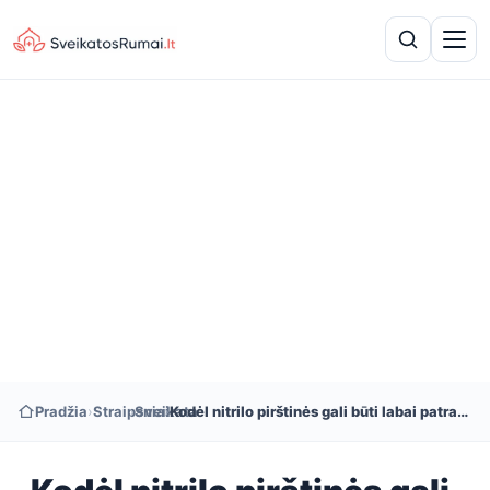
Pradžia
›
Straipsniai
›
Sveikata
›
Kodėl nitrilo pirštinės gali būti labai patrauklios, palyginti su kitomis guminėmis pirštinėmis?