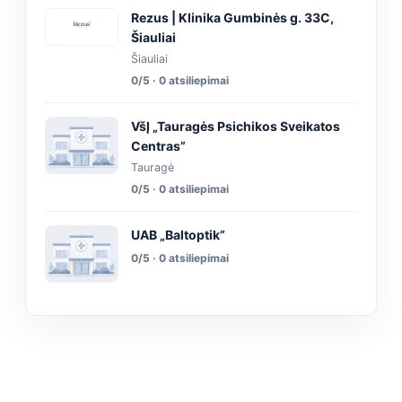
Rezus | Klinika Gumbinės g. 33C,
Šiauliai
Šiauliai
0/5 · 0 atsiliepimai
VšĮ „Tauragės Psichikos Sveikatos
Centras”
Tauragė
0/5 · 0 atsiliepimai
UAB „Baltoptik”
0/5 · 0 atsiliepimai