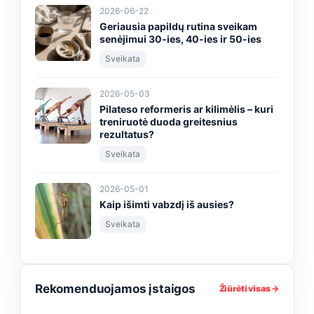
2026-06-22
Geriausia papildų rutina sveikam
senėjimui 30-ies, 40-ies ir 50-ies
Sveikata
2026-05-03
Pilateso reformeris ar kilimėlis – kuri
treniruotė duoda greitesnius
rezultatus?
Sveikata
2026-05-01
Kaip išimti vabzdį iš ausies?
Sveikata
Rekomenduojamos įstaigos
Žiūrėti visas →