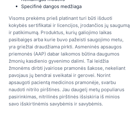
Specifinė dangos medžiaga
Visoms prekėms prieš platinant turi būti išduoti
kokybės sertifikatai ir licencijos, įrodančios jų saugumą
ir patikimumą. Produktus, kurių galiojimo laikas
pasibaigęs arba kurie buvo pažeisti saugojimo metu,
yra griežtai draudžiama pirkti. Asmeninės apsaugos
priemonės (AAP) dabar laikomos būtina daugumos
žmonių kasdienio gyvenimo dalimi. Tai leidžia
žmonėms dirbti įvairiose pramonės šakose, nekeliant
pavojaus jų bendrai sveikatai ir gerovei. Norint
apsaugoti pacientą medicinos pramonėje, svarbu
naudoti nitrilo pirštines. Jau daugelį metų populiarus
pasirinkimas, nitrilinės pirštinės išsiskiria iš minios
savo išskirtinėmis savybėmis ir savybėmis.