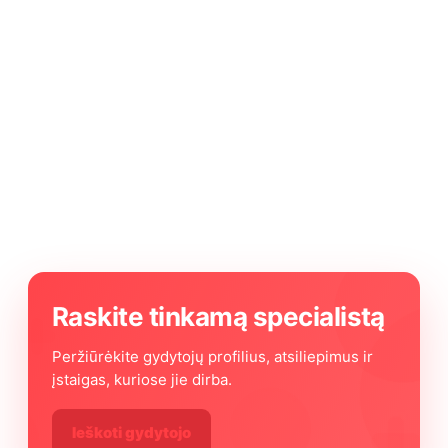
Raskite tinkamą specialistą
Peržiūrėkite gydytojų profilius, atsiliepimus ir
įstaigas, kuriose jie dirba.
Ieškoti gydytojo