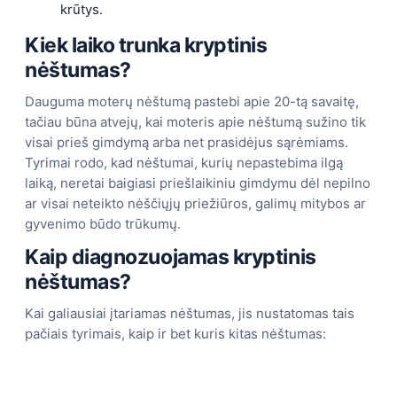
krūtys.
Kiek laiko trunka kryptinis
nėštumas?
Dauguma moterų nėštumą pastebi apie 20-tą savaitę,
tačiau būna atvejų, kai moteris apie nėštumą sužino tik
visai prieš gimdymą arba net prasidėjus sąrėmiams.
Tyrimai rodo, kad nėštumai, kurių nepastebima ilgą
laiką, neretai baigiasi priešlaikiniu gimdymu dėl nepilno
ar visai neteikto nėščiųjų priežiūros, galimų mitybos ar
gyvenimo būdo trūkumų.
Kaip diagnozuojamas kryptinis
nėštumas?
Kai galiausiai įtariamas nėštumas, jis nustatomas tais
pačiais tyrimais, kaip ir bet kuris kitas nėštumas: