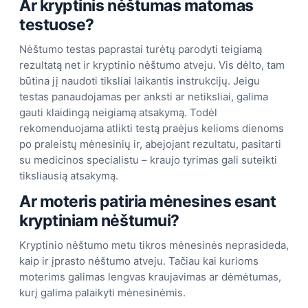
Ar kryptinis nėštumas matomas
testuose?
Nėštumo testas paprastai turėtų parodyti teigiamą
rezultatą net ir kryptinio nėštumo atveju. Vis dėlto, tam
būtina jį naudoti tiksliai laikantis instrukcijų. Jeigu
testas panaudojamas per anksti ar netiksliai, galima
gauti klaidingą neigiamą atsakymą. Todėl
rekomenduojama atlikti testą praėjus kelioms dienoms
po praleistų mėnesinių ir, abejojant rezultatu, pasitarti
su medicinos specialistu – kraujo tyrimas gali suteikti
tiksliausią atsakymą.
Ar moteris patiria mėnesines esant
kryptiniam nėštumui?
Kryptinio nėštumo metu tikros mėnesinės neprasideda,
kaip ir įprasto nėštumo atveju. Tačiau kai kurioms
moterims galimas lengvas kraujavimas ar dėmėtumas,
kurį galima palaikyti mėnesinėmis.