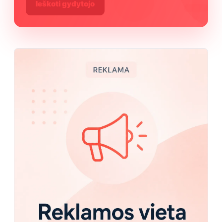
Ieškoti gydytojo