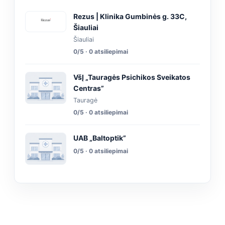
Rezus | Klinika Gumbinės g. 33C,
Šiauliai
Šiauliai
0/5 · 0 atsiliepimai
VšĮ „Tauragės Psichikos Sveikatos
Centras”
Tauragė
0/5 · 0 atsiliepimai
UAB „Baltoptik”
0/5 · 0 atsiliepimai