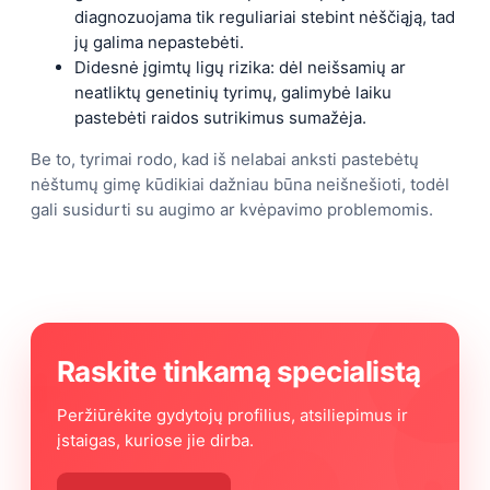
diagnozuojama tik reguliariai stebint nėščiąją, tad
jų galima nepastebėti.
Didesnė įgimtų ligų rizika: dėl neišsamių ar
neatliktų genetinių tyrimų, galimybė laiku
pastebėti raidos sutrikimus sumažėja.
Be to, tyrimai rodo, kad iš nelabai anksti pastebėtų
nėštumų gimę kūdikiai dažniau būna neišnešioti, todėl
gali susidurti su augimo ar kvėpavimo problemomis.
Raskite tinkamą specialistą
Peržiūrėkite gydytojų profilius, atsiliepimus ir
įstaigas, kuriose jie dirba.