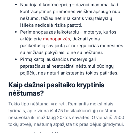
Naudojant kontracepciją – dažnai manoma, kad
kontraceptinės priemonės visiškai apsaugo nuo
nėštumo, tačiau net ir laikantis visų taisyklių
išlieka nedidelė rizika pastoti.
Perimenopauzės laikotarpiu – moterys, kurios
artėja prie
menopauzės
, dažnai lygina
pasikeitusią savijautą ar nereguliarias mėnesines
su amžiaus pokyčiais, o ne su nėštumu.
Pirmą kartą laukiančios moterys gali
paprasčiausiai neatpažinti nėštumui būdingų
pojūčių, nes neturi ankstesnės tokios patirties.
Kaip dažnai pasitaiko kryptinis
nėštumas?
Tokio tipo nėštumai yra reti. Remiantis moksliniais
tyrimais, apie viena iš 475 besilaukiančiųjų nėštumo
nesuvokia iki maždaug 20-tos savaitės. O viena iš 2500
tokių atvejų nėštumą atpažįsta tik prasidėjus gimdymui.