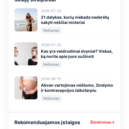
2026-07-23
21 dalykas, kurių niekada nederėtų
sakyti nėščiai moteriai
Nėštumas
2026-07-22
Kas yra veidrodiniai dvyniai? Viskas,
ką norite apie juos sužinoti
Nėštumas
2026-06-15
Ativan vartojimas nėštumo, žindymo
ir kontracepcijos laikotarpiu
Nėštumas
Rekomenduojamos įstaigos
Žiūrėti visas →