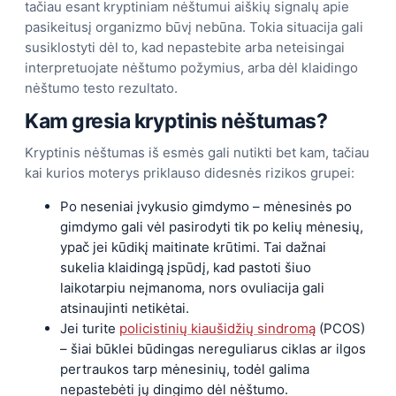
tačiau esant kryptiniam nėštumui aiškių signalų apie
pasikeitusį organizmo būvį nebūna. Tokia situacija gali
susiklostyti dėl to, kad nepastebite arba neteisingai
interpretuojate nėštumo požymius, arba dėl klaidingo
nėštumo testo rezultato.
Kam gresia kryptinis nėštumas?
Kryptinis nėštumas iš esmės gali nutikti bet kam, tačiau
kai kurios moterys priklauso didesnės rizikos grupei:
Po neseniai įvykusio gimdymo – mėnesinės po
gimdymo gali vėl pasirodyti tik po kelių mėnesių,
ypač jei kūdikį maitinate krūtimi. Tai dažnai
sukelia klaidingą įspūdį, kad pastoti šiuo
laikotarpiu neįmanoma, nors ovuliacija gali
atsinaujinti netikėtai.
Jei turite
policistinių kiaušidžių sindromą
(PCOS)
– šiai būklei būdingas nereguliarus ciklas ar ilgos
pertraukos tarp mėnesinių, todėl galima
nepastebėti jų dingimo dėl nėštumo.