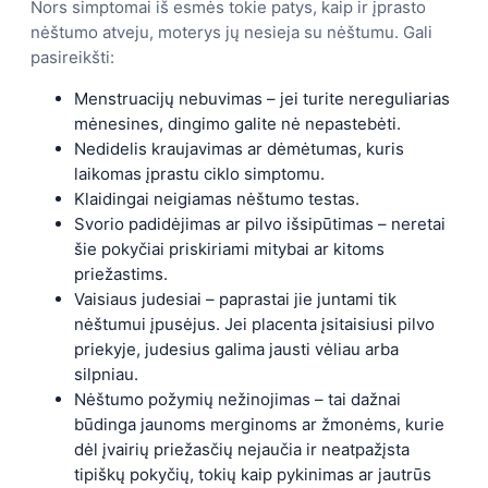
Nors simptomai iš esmės tokie patys, kaip ir įprasto
nėštumo atveju, moterys jų nesieja su nėštumu. Gali
pasireikšti:
Menstruacijų nebuvimas – jei turite nereguliarias
mėnesines, dingimo galite nė nepastebėti.
Nedidelis kraujavimas ar dėmėtumas, kuris
laikomas įprastu ciklo simptomu.
Klaidingai neigiamas nėštumo testas.
Svorio padidėjimas ar pilvo išsipūtimas – neretai
šie pokyčiai priskiriami mitybai ar kitoms
priežastims.
Vaisiaus judesiai – paprastai jie juntami tik
nėštumui įpusėjus. Jei placenta įsitaisiusi pilvo
priekyje, judesius galima jausti vėliau arba
silpniau.
Nėštumo požymių nežinojimas – tai dažnai
būdinga jaunoms merginoms ar žmonėms, kurie
dėl įvairių priežasčių nejaučia ir neatpažįsta
tipiškų pokyčių, tokių kaip pykinimas ar jautrūs