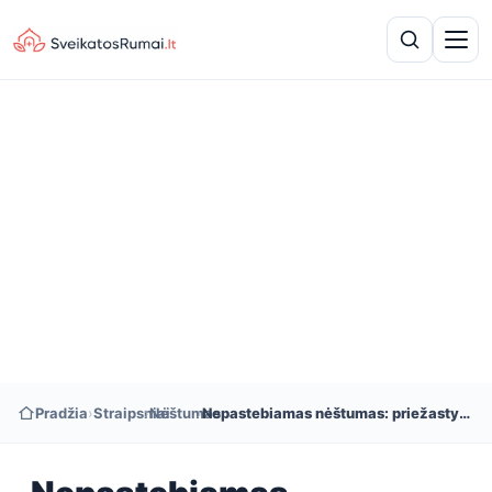
Pradžia
›
Straipsniai
›
Nėštumas
›
Nepastebiamas nėštumas: priežastys, simptomai ir rizikos