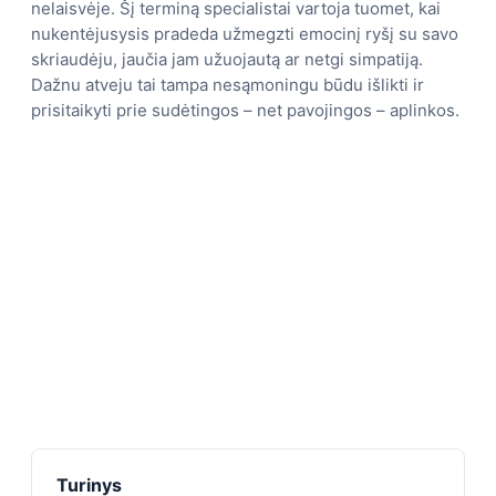
nelaisvėje. Šį terminą specialistai vartoja tuomet, kai
nukentėjusysis pradeda užmegzti emocinį ryšį su savo
skriaudėju, jaučia jam užuojautą ar netgi simpatiją.
Dažnu atveju tai tampa nesąmoningu būdu išlikti ir
prisitaikyti prie sudėtingos – net pavojingos – aplinkos.
Turinys