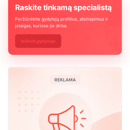
Raskite tinkamą specialistą
Peržiūrėkite gydytojų profilius, atsiliepimus ir
įstaigas, kuriose jie dirba.
Ieškoti gydytojo