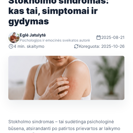
Stokholmo sindromas:
kas tai, simptomai ir
gydymas
Eglė Jatulytė
2025-08-21
Psichologijos ir emocinės sveikatos autorė
4 min. skaitymo
Koreguota: 2025-10-26
Stokholmo sindromas – tai sudėtinga psichologinė
būsena, atsirandanti po patirtos prievartos ar laikymo