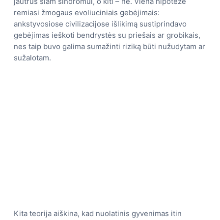
jautrūs šiam sindromui, o kiti – ne. Viena hipotezė
remiasi žmogaus evoliuciniais gebėjimais:
ankstyvosiose civilizacijose išlikimą sustiprindavo
gebėjimas ieškoti bendrystės su priešais ar grobikais,
nes taip buvo galima sumažinti riziką būti nužudytam ar
sužalotam.
Kita teorija aiškina, kad nuolatinis gyvenimas itin