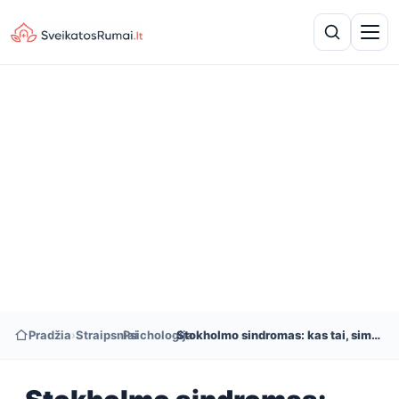
Pradžia
›
Straipsniai
›
Psichologija
›
Stokholmo sindromas: kas tai, simptomai ir gydymas