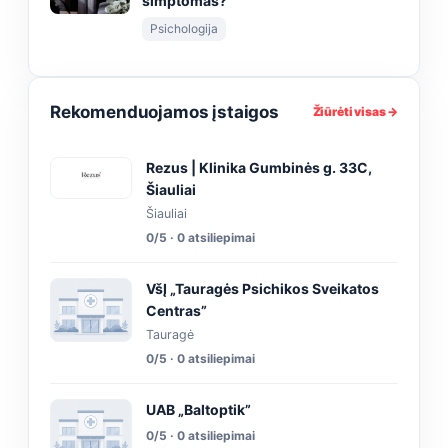
simptomas?
Psichologija
Rekomenduojamos įstaigos
Žiūrėti visas →
Rezus | Klinika Gumbinės g. 33C,
Šiauliai
Šiauliai
0/5 · 0 atsiliepimai
VšĮ „Tauragės Psichikos Sveikatos
Centras”
Tauragė
0/5 · 0 atsiliepimai
UAB „Baltoptik”
0/5 · 0 atsiliepimai