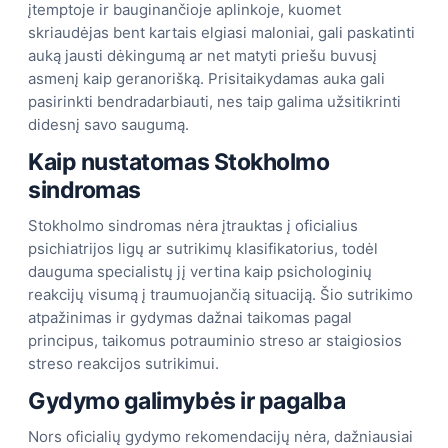
įtemptoje ir bauginančioje aplinkoje, kuomet
skriaudėjas bent kartais elgiasi maloniai, gali paskatinti
auką jausti dėkingumą ar net matyti priešu buvusį
asmenį kaip geranorišką. Prisitaikydamas auka gali
pasirinkti bendradarbiauti, nes taip galima užsitikrinti
didesnį savo saugumą.
Kaip nustatomas Stokholmo
sindromas
Stokholmo sindromas nėra įtrauktas į oficialius
psichiatrijos ligų ar sutrikimų klasifikatorius, todėl
dauguma specialistų jį vertina kaip psichologinių
reakcijų visumą į traumuojančią situaciją. Šio sutrikimo
atpažinimas ir gydymas dažnai taikomas pagal
principus, taikomus potrauminio streso ar staigiosios
streso reakcijos sutrikimui.
Gydymo galimybės ir pagalba
Nors oficialių gydymo rekomendacijų nėra, dažniausiai