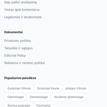
Kaip palikti atsiliepimą
Viskas apie komentarus
Legalumas ir atsakomybė
Dokumentai
Privatumo politika
Taisyklės ir sąlygos
Editorial Policy
Reklamos ir rėmimo politika
Populiarios paieškos
Gydytojai Vilniuje
Gydytojai Kaune
Įstaigos Vilniuje
Odontologai
Dermatologai
Akušeriai-ginekologai
Šeimos gydytojai
Psichiatrai