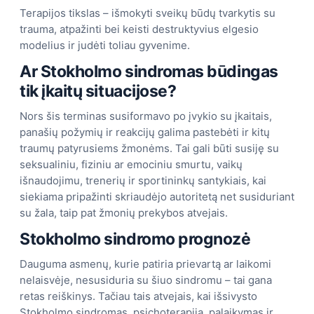
Terapijos tikslas – išmokyti sveikų būdų tvarkytis su
trauma, atpažinti bei keisti destruktyvius elgesio
modelius ir judėti toliau gyvenime.
Ar Stokholmo sindromas būdingas
tik įkaitų situacijose?
Nors šis terminas susiformavo po įvykio su įkaitais,
panašių požymių ir reakcijų galima pastebėti ir kitų
traumų patyrusiems žmonėms. Tai gali būti susiję su
seksualiniu, fiziniu ar emociniu smurtu, vaikų
išnaudojimu, trenerių ir sportininkų santykiais, kai
siekiama pripažinti skriaudėjo autoritetą net susiduriant
su žala, taip pat žmonių prekybos atvejais.
Stokholmo sindromo prognozė
Dauguma asmenų, kurie patiria prievartą ar laikomi
nelaisvėje, nesusiduria su šiuo sindromu – tai gana
retas reiškinys. Tačiau tais atvejais, kai išsivysto
Stokholmo sindromas, psichoterapija, palaikymas ir