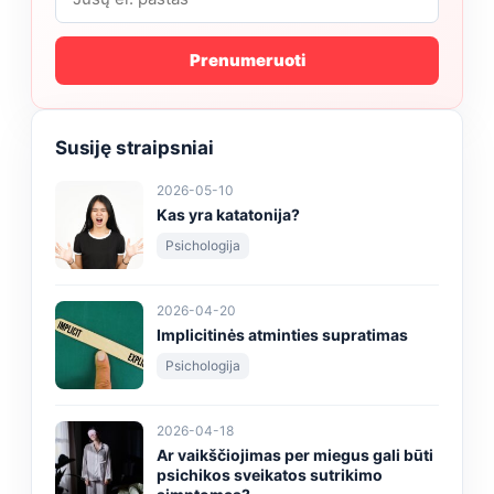
Prenumeruoti
Susiję straipsniai
2026-05-10
Kas yra katatonija?
Psichologija
2026-04-20
Implicitinės atminties supratimas
Psichologija
2026-04-18
Ar vaikščiojimas per miegus gali būti
psichikos sveikatos sutrikimo