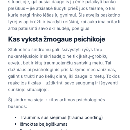
situacijoje, galiausiai daugelis jų ėmė palaikyti banko
plėšikus – jie atsisakė liudyti prieš juos teisme, o kai
kurie netgi rinko lėšas jų gynimui. Šis atvejis paskatino
tyrėjus apibrėžti ir įvardyti reiškinį, kai auka ima pritarti
arba pateisinti savo skriaudėjų poelgius.
Kas vyksta žmogaus psichikoje
Stokholmo sindromu gali išsivystyti ryšys tarp
nukentėjusiojo ir skriaudėjo ne tik įkaitų-grobikų
atveju, bet ir kitų traumuojančių santykių metu. Tai
dažniausiai psichologinis prisitaikymo mechanizmas,
galintis trukti nuo kelių dienų iki daugelio metų. Tokios
reakcijos tikslas – užtikrinti savo saugumą ir išgyventi
sunkioje situacijoje.
Šį sindromą sieja ir kitos artimos psichologinės
būsenos:
Trauminis susisiejimas (trauma bonding)
Išmoktas bejėgiškumas