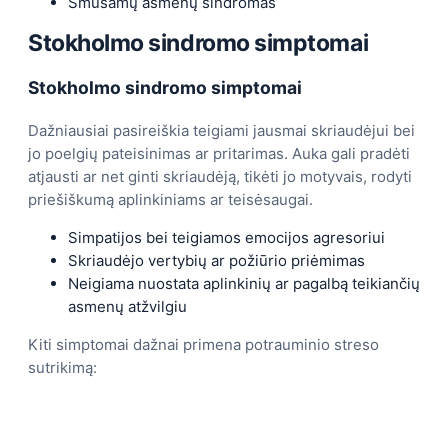
Smušamų asmenų sindromas
Stokholmo sindromo simptomai
Stokholmo sindromo simptomai
Dažniausiai pasireiškia teigiami jausmai skriaudėjui bei
jo poelgių pateisinimas ar pritarimas. Auka gali pradėti
atjausti ar net ginti skriaudėją, tikėti jo motyvais, rodyti
priešiškumą aplinkiniams ar teisėsaugai.
Simpatijos bei teigiamos emocijos agresoriui
Skriaudėjo vertybių ar požiūrio priėmimas
Neigiama nuostata aplinkinių ar pagalbą teikiančių
asmenų atžvilgiu
Kiti simptomai dažnai primena potrauminio streso
sutrikimą: