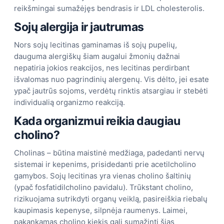
reikšmingai sumažėjęs bendrasis ir LDL cholesterolis.
Sojų alergija ir jautrumas
Nors sojų lecitinas gaminamas iš sojų pupelių,
dauguma alergiškų šiam augalui žmonių dažnai
nepatiria jokios reakcijos, nes lecitinas perdirbant
išvalomas nuo pagrindinių alergenų. Vis dėlto, jei esate
ypač jautrūs sojoms, verdėtų rinktis atsargiau ir stebėti
individualią organizmo reakciją.
Kada organizmui reikia daugiau
cholino?
Cholinas – būtina maistinė medžiaga, padedanti nervų
sistemai ir kepenims, prisidedanti prie acetilcholino
gamybos. Sojų lecitinas yra vienas cholino šaltinių
(ypač fosfatidilcholino pavidalu). Trūkstant cholino,
rizikuojama sutrikdyti organų veiklą, pasireiškia riebalų
kaupimasis kepenyse, silpnėja raumenys. Laimei,
pakankamas cholino kiekis gali sumažinti šias