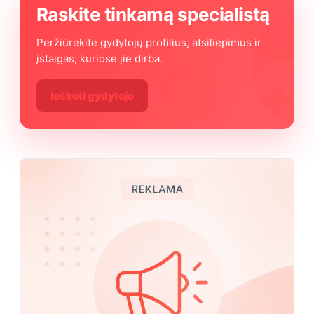
Raskite tinkamą specialistą
Peržiūrėkite gydytojų profilius, atsiliepimus ir
įstaigas, kuriose jie dirba.
Ieškoti gydytojo