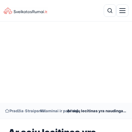
Pradžia
›
Straipsniai
›
Vitaminai ir papildai
›
Ar sojų lecitinas yra naudingas ar kenksmingas?