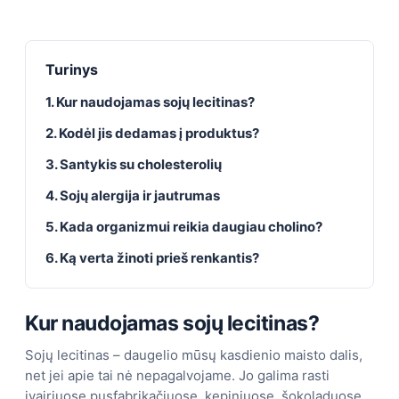
Turinys
1. Kur naudojamas sojų lecitinas?
2. Kodėl jis dedamas į produktus?
3. Santykis su cholesterolių
4. Sojų alergija ir jautrumas
5. Kada organizmui reikia daugiau cholino?
6. Ką verta žinoti prieš renkantis?
Kur naudojamas sojų lecitinas?
Sojų lecitinas – daugelio mūsų kasdienio maisto dalis,
net jei apie tai nė nepagalvojame. Jo galima rasti
įvairiuose pusfabrikačiuose, kepiniuose, šokoladuose,