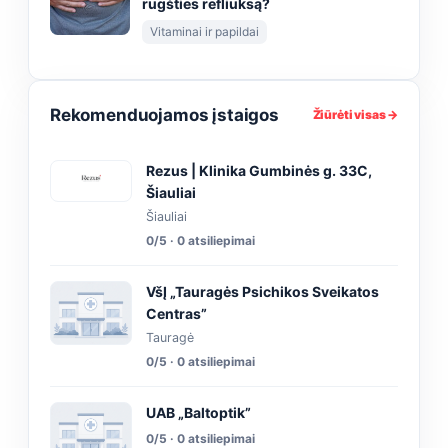
rūgšties refliuksą?
Vitaminai ir papildai
Rekomenduojamos įstaigos
Žiūrėti visas →
Rezus | Klinika Gumbinės g. 33C,
Šiauliai
Šiauliai
0/5 · 0 atsiliepimai
VšĮ „Tauragės Psichikos Sveikatos
Centras”
Tauragė
0/5 · 0 atsiliepimai
UAB „Baltoptik”
0/5 · 0 atsiliepimai