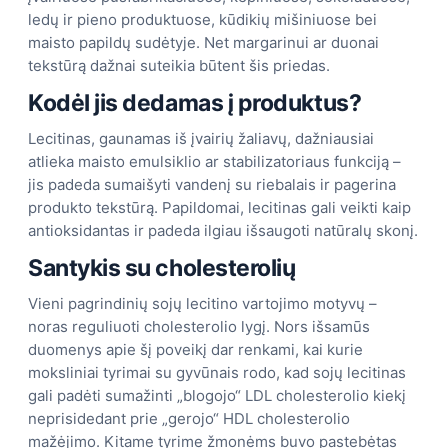
ledų ir pieno produktuose, kūdikių mišiniuose bei
maisto papildų sudėtyje. Net margarinui ar duonai
tekstūrą dažnai suteikia būtent šis priedas.
Kodėl jis dedamas į produktus?
Lecitinas, gaunamas iš įvairių žaliavų, dažniausiai
atlieka maisto emulsiklio ar stabilizatoriaus funkciją –
jis padeda sumaišyti vandenį su riebalais ir pagerina
produkto tekstūrą. Papildomai, lecitinas gali veikti kaip
antioksidantas ir padeda ilgiau išsaugoti natūralų skonį.
Santykis su cholesterolių
Vieni pagrindinių sojų lecitino vartojimo motyvų –
noras reguliuoti cholesterolio lygį. Nors išsamūs
duomenys apie šį poveikį dar renkami, kai kurie
moksliniai tyrimai su gyvūnais rodo, kad sojų lecitinas
gali padėti sumažinti „blogojo“ LDL cholesterolio kiekį
neprisidedant prie „gerojo“ HDL cholesterolio
mažėjimo. Kitame tyrime žmonėms buvo pastebėtas