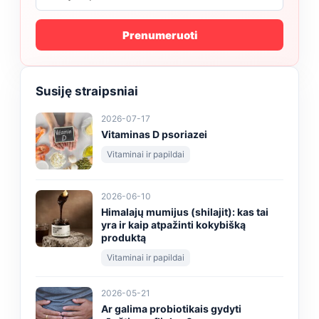
Prenumeruoti
Susiję straipsniai
2026-07-17
Vitaminas D psoriazei
Vitaminai ir papildai
2026-06-10
Himalajų mumijus (shilajit): kas tai
yra ir kaip atpažinti kokybišką
produktą
Vitaminai ir papildai
2026-05-21
Ar galima probiotikais gydyti