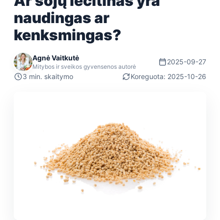
Ar sojų lecitinas yra
naudingas ar
kenksmingas?
Agnė Vaitkutė
2025-09-27
Mitybos ir sveikos gyvensenos autorė
3 min. skaitymo
Koreguota: 2025-10-26