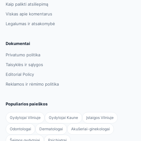
Kaip palikti atsiliepimą
Viskas apie komentarus
Legalumas ir atsakomybė
Dokumentai
Privatumo politika
Taisyklės ir sąlygos
Editorial Policy
Reklamos ir rėmimo politika
Populiarios paieškos
Gydytojai Vilniuje
Gydytojai Kaune
Įstaigos Vilniuje
Odontologai
Dermatologai
Akušeriai-ginekologai
Šeimos gydytojai
Psichiatrai