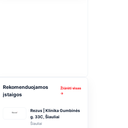
Rekomenduojamos
Žiūrėti visas
→
įstaigos
Rezus | Klinika Gumbinės
g. 33C, Šiauliai
Šiauliai