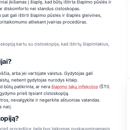
iai įkišamas į šlaplę, kad būtų ištirta šlapimo pūslės ir
 ar diskomforto nei standus cistoskopas.
at gali ištirti šlapimo pūslės ir šlaplės gleivines,
ritaikomumo atliekant įvairias procedūras.
skopiją kartu su cistoskopija, kad ištirtų šlapimtakius,
jai?
ėščia, arba jei vartojate vaistus. Gydytojas gali
aistų, nebent gydytojas nurodys kitaip.
 būtų patikrinta, ar nėra
šlapimo takų infekcijos
(ŠTI).
s gydymo prieš tęsiant cistoskopiją.
tros, nevalgykite ir negerkite aštuonias valandas.
 narį.
kopiją?
 prieš procedūrą; tada bus taikomas nuskausminamasis