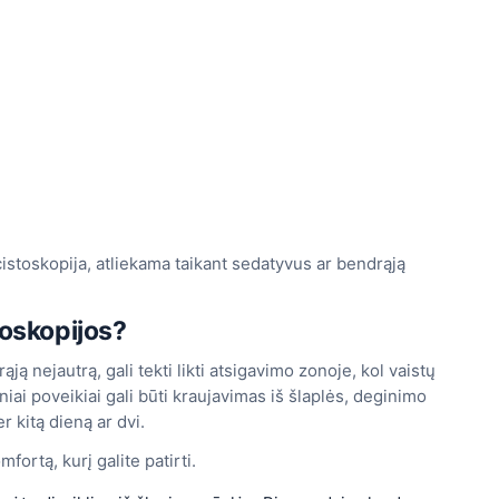
cistoskopija, atliekama taikant sedatyvus ar bendrąją
toskopijos?
ąją nejautrą, gali tekti likti atsigavimo zonoje, kol vaistų
niai poveikiai gali būti kraujavimas iš šlaplės, deginimo
r kitą dieną ar dvi.
ortą, kurį galite patirti.