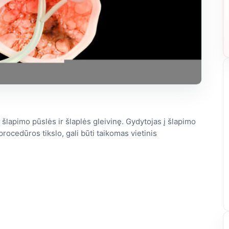
i šlapimo pūslės ir šlaplės gleivinę. Gydytojas į šlapimo
rocedūros tikslo, gali būti taikomas vietinis