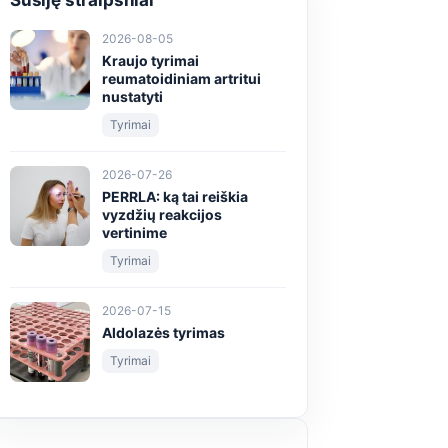
Susiję straipsniai
2026-08-05
Kraujo tyrimai
reumatoidiniam artritui
nustatyti
Tyrimai
2026-07-26
PERRLA: ką tai reiškia
vyzdžių reakcijos
vertinime
Tyrimai
2026-07-15
Aldolazės tyrimas
Tyrimai