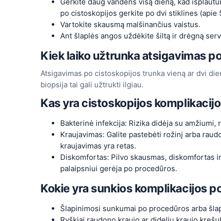
Gerkite daug vandens visą dieną, kad išplautu
po cistoskopijos gerkite po dvi stiklines (api
Vartokite skausmą malšinančius vaistus.
Ant šlaplės angos uždėkite šiltą ir drėgną se
Kiek laiko užtrunka atsigavimas p
Atsigavimas po cistoskopijos trunka vieną ar dvi d
biopsija tai gali užtrukti ilgiau.
Kas yra cistoskopijos komplikacij
Bakterinė infekcija: Rizika didėja su amžiumi,
Kraujavimas: Galite pastebėti rožinį arba raud
kraujavimas yra retas.
Diskomfortas: Pilvo skausmas, diskomfortas ir
palaipsniui gerėja po procedūros.
Kokie yra sunkios komplikacijos p
Šlapinimosi sunkumai po procedūros arba šla
Ryškiai raudono kraujo ar didelių kraujo krešu