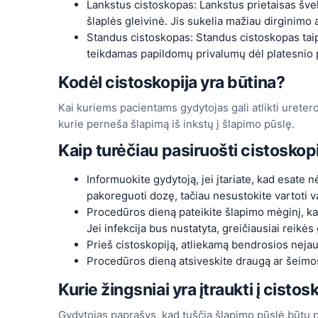
Lankstus cistoskopas: Lankstus prietaisas šveln
šlaplės gleivinė. Jis sukelia mažiau dirginimo
Standus cistoskopas: Standus cistoskopas taip p
teikdamas papildomų privalumų dėl platesnio p
Kodėl cistoskopija yra būtina?
Kai kuriems pacientams gydytojas gali atlikti uretero
kurie perneša šlapimą iš inkstų į šlapimo pūslę.
Kaip turėčiau pasiruošti cistoskopi
Informuokite gydytoją, jei įtariate, kad esate n
pakoreguoti dozę, tačiau nesustokite vartoti v
Procedūros dieną pateikite šlapimo mėginį, kad
Jei infekcija bus nustatyta, greičiausiai reikė
Prieš cistoskopiją, atliekamą bendrosios nejau
Procedūros dieną atsiveskite draugą ar šeimos
Kurie žingsniai yra įtraukti į cistos
Gydytojas paprašys, kad tuščia šlapimo pūslė būtų