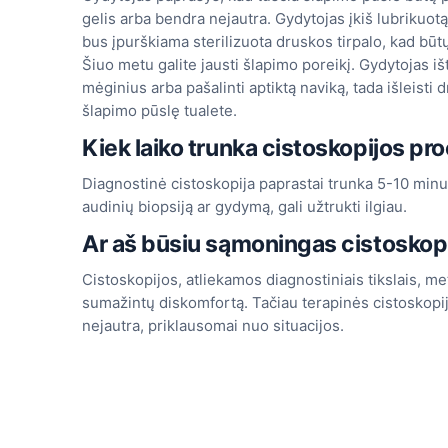
gelis arba bendra nejautra. Gydytojas įkiš lubrikuot
bus įpurškiama sterilizuota druskos tirpalo, kad būt
Šiuo metu galite jausti šlapimo poreikį. Gydytojas išt
mėginius arba pašalinti aptiktą naviką, tada išleisti d
šlapimo pūslę tualete.
Kiek laiko trunka cistoskopijos pr
Diagnostinė cistoskopija paprastai trunka 5-10 minuči
audinių biopsiją ar gydymą, gali užtrukti ilgiau.
Ar aš būsiu sąmoningas cistoskop
Cistoskopijos, atliekamos diagnostiniais tikslais, m
sumažintų diskomfortą. Tačiau terapinės cistoskopi
nejautra, priklausomai nuo situacijos.