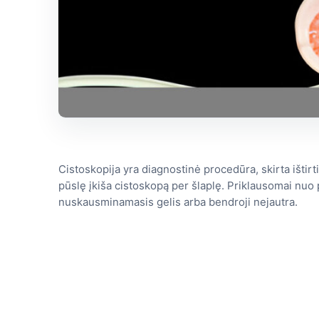
Cistoskopija yra diagnostinė procedūra, skirta ištirt
pūslę įkiša cistoskopą per šlaplę. Priklausomai nuo p
nuskausminamasis gelis arba bendroji nejautra.