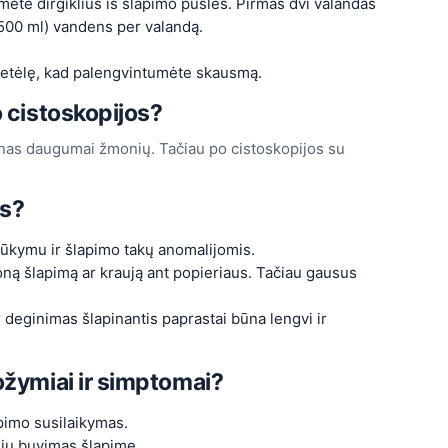
mėte dirgiklius iš šlapimo pūslės. Pirmas dvi valandas
e 500 ml) vandens per valandą.
rvetėlę, kad palengvintumėte skausmą.
o cistoskopijos?
ienas daugumai žmonių. Tačiau po cistoskopijos su
os?
 rūkymu ir šlapimo takų anomalijomis.
oną šlapimą ar kraują ant popieriaus. Tačiau gausus
 deginimas šlapinantis paprastai būna lengvi ir
ožymiai ir simptomai?
pimo susilaikymas.
lių buvimas šlapime.