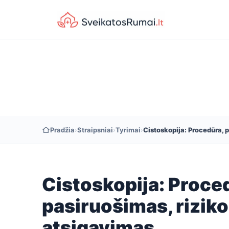
Pradžia
›
Straipsniai
›
Tyrimai
›
Cistoskopija: Procedūra, p
Cistoskopija: Proce
pasiruošimas, riziko
atsigavimas