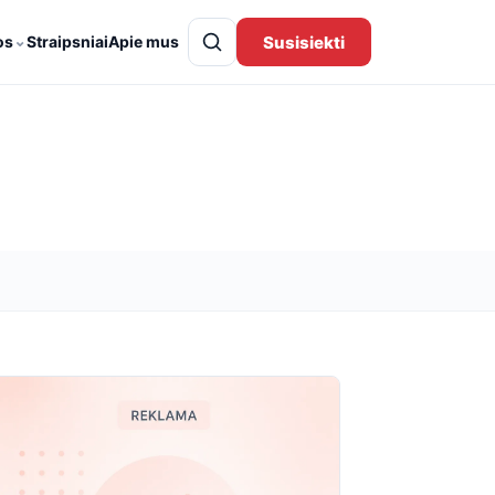
⌄
Susisiekti
os
Straipsniai
Apie mus