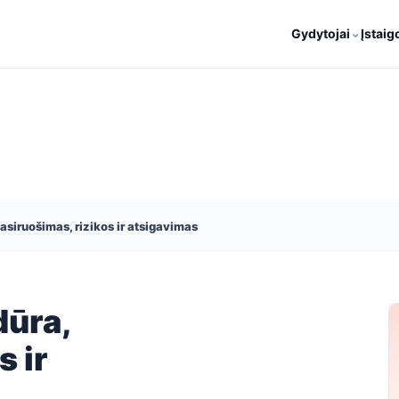
⌄
Gydytojai
Įstaig
asiruošimas, rizikos ir atsigavimas
dūra,
s ir