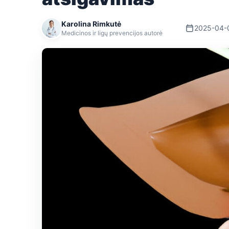
Karolina Rimkutė
2025-04-
Medicinos ir ligų prevencijos autorė