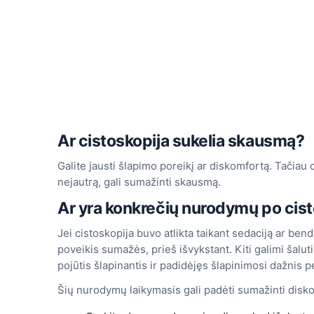
Ar cistoskopija sukelia skausmą?
Galite jausti šlapimo poreikį ar diskomfortą. Tačiau 
nejautrą, gali sumažinti skausmą.
Ar yra konkrečių nurodymų po cis
Jei cistoskopija buvo atlikta taikant sedaciją ar bendr
poveikis sumažės, prieš išvykstant. Kiti galimi šaluti
pojūtis šlapinantis ir padidėjęs šlapinimosi dažnis pe
Šių nurodymų laikymasis gali padėti sumažinti diskomf