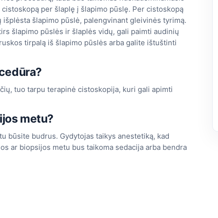
ą cistoskopą per šlaplę į šlapimo pūslę. Per cistoskopą
ų išplėsta šlapimo pūslė, palengvinant gleivinės tyrimą.
irs šlapimo pūslės ir šlaplės vidų, gali paimti audinių
ruskos tirpalą iš šlapimo pūslės arba galite ištuštinti
ocedūra?
ų, tuo tarpu terapinė cistoskopija, kuri gali apimti
ijos metu?
etu būsite budrus. Gydytojas taikys anestetiką, kad
jos ar biopsijos metu bus taikoma sedacija arba bendra