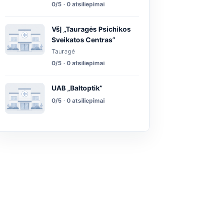
0/5 · 0 atsiliepimai
VšĮ „Tauragės Psichikos
Sveikatos Centras”
Tauragė
0/5 · 0 atsiliepimai
UAB „Baltoptik”
0/5 · 0 atsiliepimai