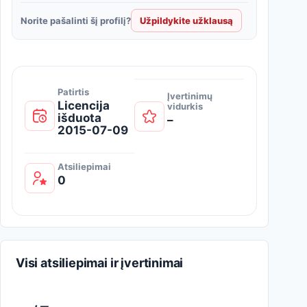
Norite pašalinti šį profilį?
Užpildykite užklausą
Patirtis
Įvertinimų
Licencija
vidurkis
išduota
–
2015-07-09
Atsiliepimai
0
Visi atsiliepimai ir įvertinimai