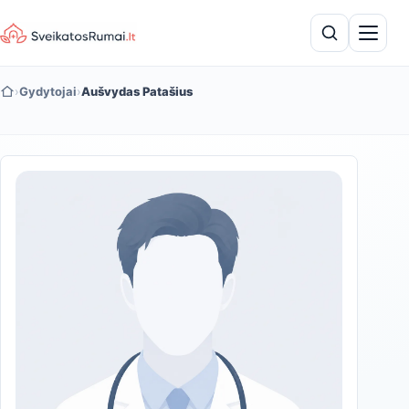
›
Gydytojai
›
Aušvydas Patašius