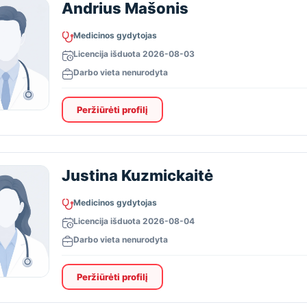
Andrius Mašonis
Medicinos gydytojas
Licencija išduota 2026-08-03
Darbo vieta nenurodyta
Peržiūrėti profilį
Justina Kuzmickaitė
Medicinos gydytojas
Licencija išduota 2026-08-04
Darbo vieta nenurodyta
Peržiūrėti profilį