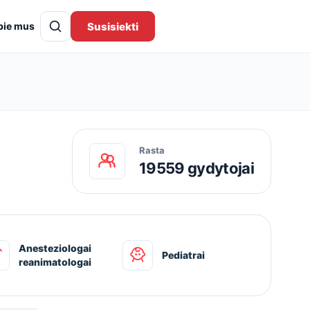
Susisiekti
pie mus
Rasta
19559 gydytojai
Anesteziologai
Pediatrai
reanimatologai