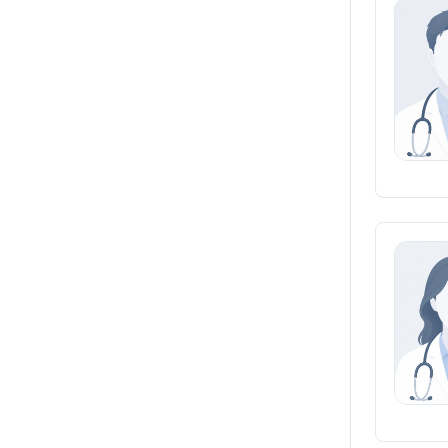
Chirurgai
Ortopedai traumatologai
Oftalmologai
LOR gydytojai
Dermatologai
Odontologai ortopedai