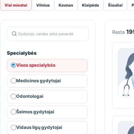
Visi miestai
Vilnius
Kaunas
Klaipėda
Šiauliai
P
19
Rasta
Specialybės
Visos specialybės
Medicinos gydytojai
Odontologai
Šeimos gydytojai
Vidaus ligų gydytojai