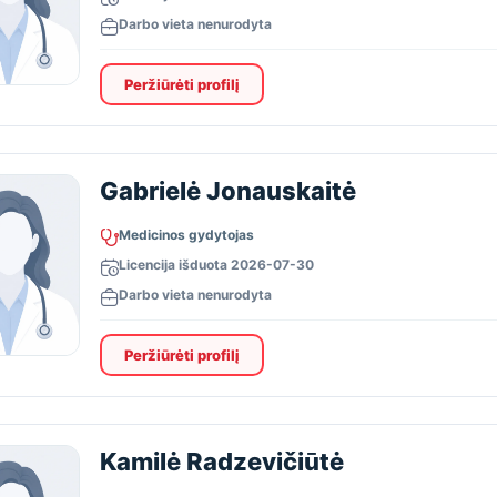
Darbo vieta nenurodyta
Peržiūrėti profilį
Gabrielė Jonauskaitė
Medicinos gydytojas
Licencija išduota 2026-07-30
Darbo vieta nenurodyta
Peržiūrėti profilį
Kamilė Radzevičiūtė