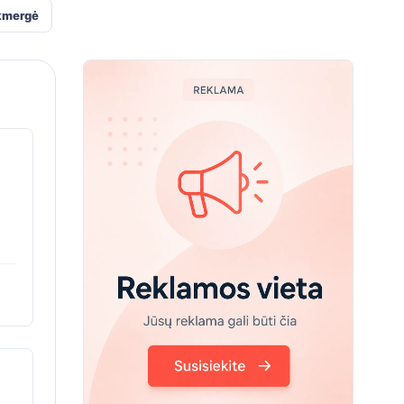
kmergė