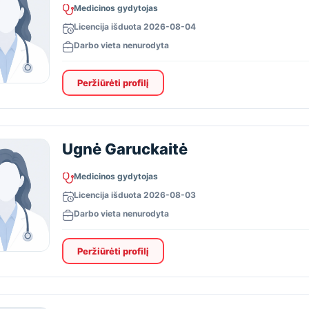
Medicinos gydytojas
Licencija išduota 2026-08-04
Darbo vieta nenurodyta
Peržiūrėti profilį
Ugnė Garuckaitė
Medicinos gydytojas
Licencija išduota 2026-08-03
Darbo vieta nenurodyta
Peržiūrėti profilį