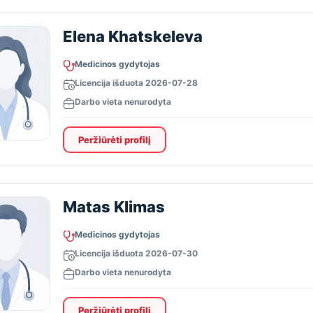
Elena Khatskeleva
Medicinos gydytojas
Licencija išduota 2026-07-28
Darbo vieta nenurodyta
Peržiūrėti profilį
Matas Klimas
Medicinos gydytojas
Licencija išduota 2026-07-30
Darbo vieta nenurodyta
Peržiūrėti profilį