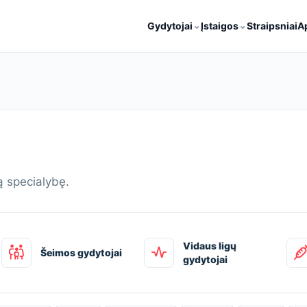
⌄
⌄
Gydytojai
Įstaigos
Straipsniai
A
ą specialybę.
Vidaus ligų
Šeimos gydytojai
gydytojai