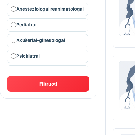
Anesteziologai reanimatologai
Pediatrai
Akušeriai-ginekologai
Psichiatrai
Kardiologai
Filtruoti
Radiologai
Fizinės medicinos ir
reabilitacijos gydytojai
Neurologai