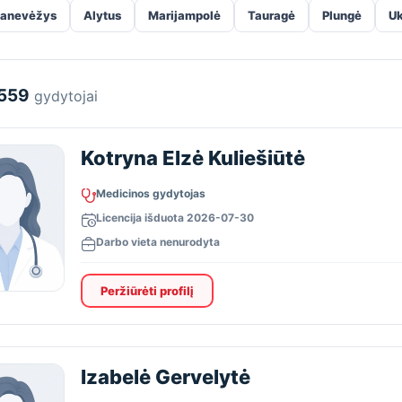
anevėžys
Alytus
Marijampolė
Tauragė
Plungė
U
559
gydytojai
Kotryna Elzė Kuliešiūtė
Medicinos gydytojas
Licencija išduota 2026-07-30
Darbo vieta nenurodyta
Peržiūrėti profilį
Izabelė Gervelytė