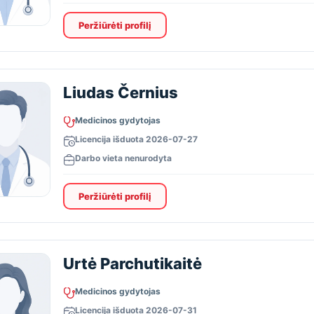
Peržiūrėti profilį
Liudas Černius
Medicinos gydytojas
Licencija išduota 2026-07-27
Darbo vieta nenurodyta
Peržiūrėti profilį
Urtė Parchutikaitė
Medicinos gydytojas
Licencija išduota 2026-07-31