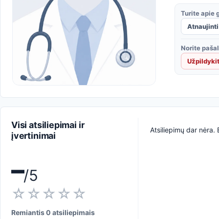
Turite apie
Atnaujinti
Norite pašali
Užpildyki
Visi atsiliepimai ir
Atsiliepimų dar nėra. 
įvertinimai
–
/5
☆☆☆☆☆
Remiantis 0 atsiliepimais