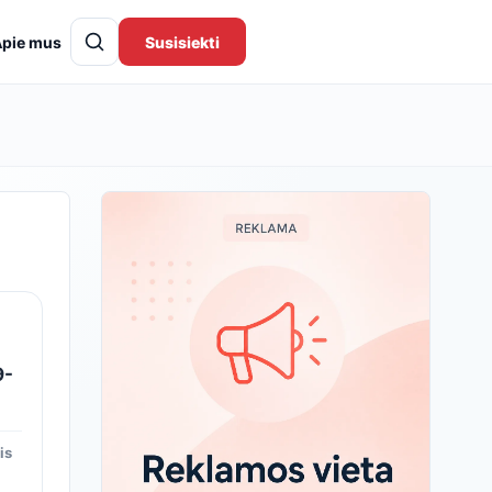
pie mus
Susisiekti
9-
is