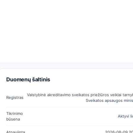
Duomenų šaltinis
Valstybinė akreditavimo sveikatos priežiūros veiklai tarny
Registras
Sveikatos apsaugos minis
Tikrinimo
Aktyvi l
būsena
Atnaujinta
2026-08-09 20