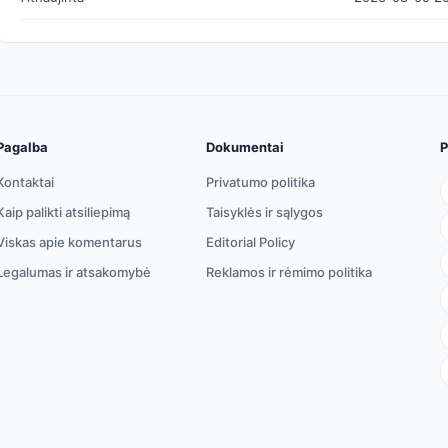
Pagalba
Dokumentai
P
Kontaktai
Privatumo politika
Kaip palikti atsiliepimą
Taisyklės ir sąlygos
Viskas apie komentarus
Editorial Policy
Legalumas ir atsakomybė
Reklamos ir rėmimo politika