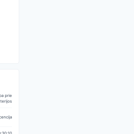
ba prie
terijos
icencija
:30:10