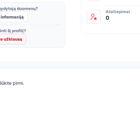
 gydytoją duomenų?
Atsiliepimai
 informaciją
0
nti šį profilį?
te užklausą
Būkite pirmi.