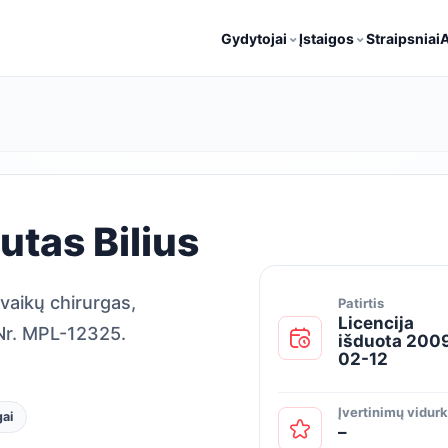
⌄
⌄
Gydytojai
Įstaigos
Straipsniai
A
utas Bilius
vaikų chirurgas,
Patirtis
Licencija
 Nr. MPL-12325.
išduota 200
02-12
Įvertinimų vidurk
gai
–