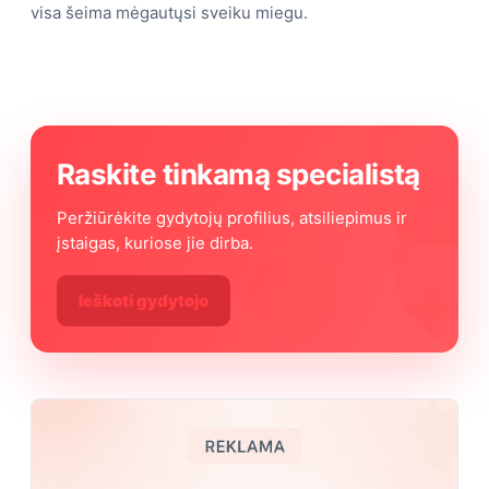
visa šeima mėgautųsi sveiku miegu.
Raskite tinkamą specialistą
Peržiūrėkite gydytojų profilius, atsiliepimus ir
įstaigas, kuriose jie dirba.
Ieškoti gydytojo