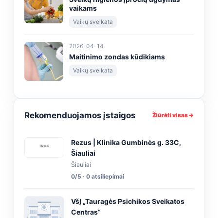
vaikams
Vaikų sveikata
2026-04-14
Maitinimo zondas kūdikiams
Vaikų sveikata
Rekomenduojamos įstaigos
Žiūrėti visas →
Rezus | Klinika Gumbinės g. 33C,
Šiauliai
Šiauliai
0/5 · 0 atsiliepimai
VšĮ „Tauragės Psichikos Sveikatos
Centras”