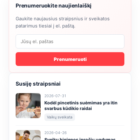
Prenumeruokite naujienlaiškį
Gaukite naujausius straipsnius ir sveikatos
patarimus tiesiai į el. paštą.
Prenumeruoti
Susiję straipsniai
2026-07-31
Kodėl pincetinis suėmimas yra itin
svarbus kūdikio raidai
Vaikų sveikata
2026-04-26
Sveikų higienos įpročių ugdymas