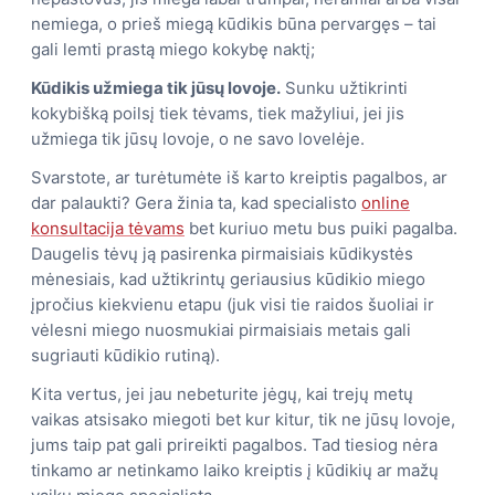
nemiega, o prieš miegą kūdikis būna pervargęs – tai
gali lemti prastą miego kokybę naktį;
Kūdikis užmiega tik jūsų lovoje.
Sunku užtikrinti
kokybišką poilsį tiek tėvams, tiek mažyliui, jei jis
užmiega tik jūsų lovoje, o ne savo lovelėje.
Svarstote, ar turėtumėte iš karto kreiptis pagalbos, ar
dar palaukti? Gera žinia ta, kad specialisto
online
konsultacija tėvams
bet kuriuo metu bus puiki pagalba.
Daugelis tėvų ją pasirenka pirmaisiais kūdikystės
mėnesiais, kad užtikrintų geriausius kūdikio miego
įpročius kiekvienu etapu (juk visi tie raidos šuoliai ir
vėlesni miego nuosmukiai pirmaisiais metais gali
sugriauti kūdikio rutiną).
Kita vertus, jei jau nebeturite jėgų, kai trejų metų
vaikas atsisako miegoti bet kur kitur, tik ne jūsų lovoje,
jums taip pat gali prireikti pagalbos. Tad tiesiog nėra
tinkamo ar netinkamo laiko kreiptis į kūdikių ar mažų