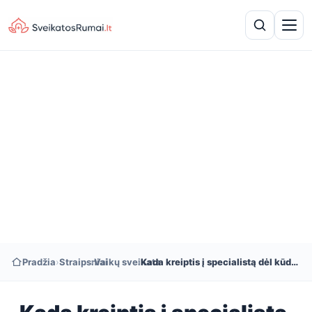
Pradžia
›
Straipsniai
›
Vaikų sveikata
›
Kada kreiptis į specialistą dėl kūdikio miego problemų?