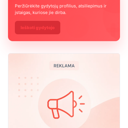
Peržiūrėkite gydytojų profilius, atsiliepimus ir
įstaigas, kuriose jie dirba.
Ieškoti gydytojo