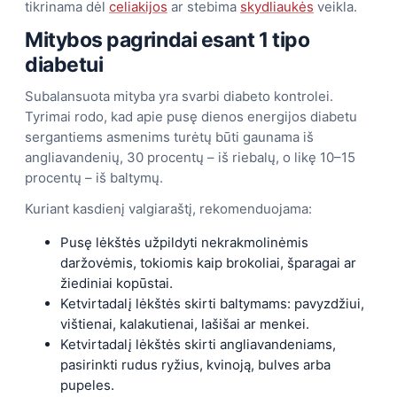
tikrinama dėl
celiakijos
ar stebima
skydliaukės
veikla.
Mitybos pagrindai esant 1 tipo
diabetui
Subalansuota mityba yra svarbi diabeto kontrolei.
Tyrimai rodo, kad apie pusę dienos energijos diabetu
sergantiems asmenims turėtų būti gaunama iš
angliavandenių, 30 procentų – iš riebalų, o likę 10–15
procentų – iš baltymų.
Kuriant kasdienį valgiaraštį, rekomenduojama:
Pusę lėkštės užpildyti nekrakmolinėmis
daržovėmis, tokiomis kaip brokoliai, šparagai ar
žiediniai kopūstai.
Ketvirtadalį lėkštės skirti baltymams: pavyzdžiui,
vištienai, kalakutienai, lašišai ar menkei.
Ketvirtadalį lėkštės skirti angliavandeniams,
pasirinkti rudus ryžius, kvinoją, bulves arba
pupeles.