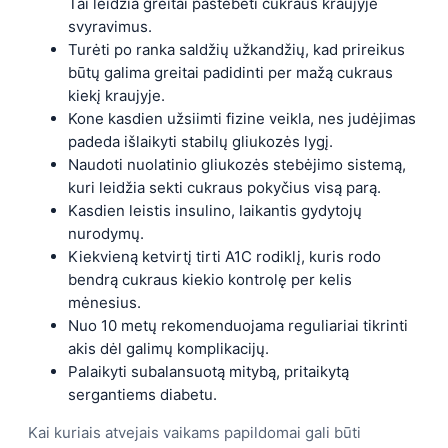
Tai leidžia greitai pastebėti cukraus kraujyje
svyravimus.
Turėti po ranka saldžių užkandžių, kad prireikus
būtų galima greitai padidinti per mažą cukraus
kiekį kraujyje.
Kone kasdien užsiimti fizine veikla, nes judėjimas
padeda išlaikyti stabilų gliukozės lygį.
Naudoti nuolatinio gliukozės stebėjimo sistemą,
kuri leidžia sekti cukraus pokyčius visą parą.
Kasdien leistis insulino, laikantis gydytojų
nurodymų.
Kiekvieną ketvirtį tirti A1C rodiklį, kuris rodo
bendrą cukraus kiekio kontrolę per kelis
mėnesius.
Nuo 10 metų rekomenduojama reguliariai tikrinti
akis dėl galimų komplikacijų.
Palaikyti subalansuotą mitybą, pritaikytą
sergantiems diabetu.
Kai kuriais atvejais vaikams papildomai gali būti