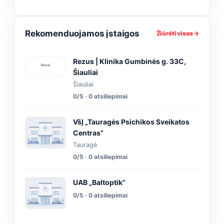
Rekomenduojamos įstaigos
Žiūrėti visas →
Rezus | Klinika Gumbinės g. 33C,
Šiauliai
Šiauliai
0/5 · 0 atsiliepimai
VšĮ „Tauragės Psichikos Sveikatos
Centras”
Tauragė
0/5 · 0 atsiliepimai
UAB „Baltoptik”
0/5 · 0 atsiliepimai