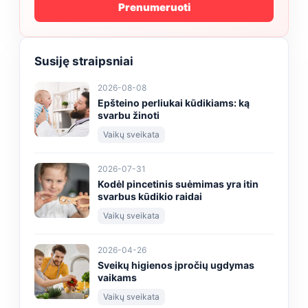
Prenumeruoti
Susiję straipsniai
2026-08-08
Epšteino perliukai kūdikiams: ką
svarbu žinoti
Vaikų sveikata
2026-07-31
Kodėl pincetinis suėmimas yra itin
svarbus kūdikio raidai
Vaikų sveikata
2026-04-26
Sveikų higienos įpročių ugdymas
vaikams
Vaikų sveikata