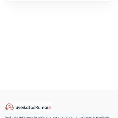
Patikima informacija apie sveikatą, gydytojus, įstaigas ir pacientų