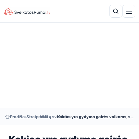
Pradžia
›
Straipsniai
›
Vaikų sveikata
›
Kokios yra gydymo gairės vaikams, sergantiems 1 tipo cukriniu diabetu?