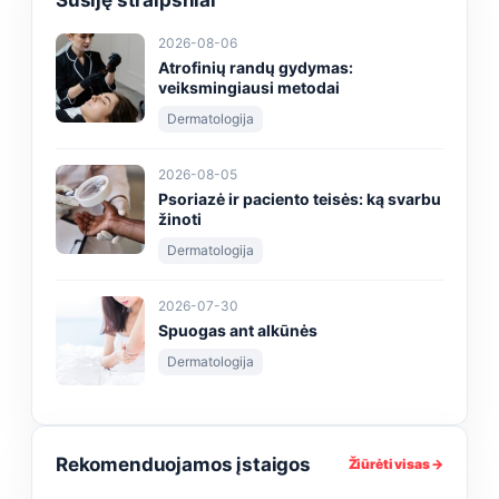
Susiję straipsniai
2026-08-06
Atrofinių randų gydymas:
veiksmingiausi metodai
Dermatologija
2026-08-05
Psoriazė ir paciento teisės: ką svarbu
žinoti
Dermatologija
2026-07-30
Spuogas ant alkūnės
Dermatologija
Rekomenduojamos įstaigos
Žiūrėti visas →