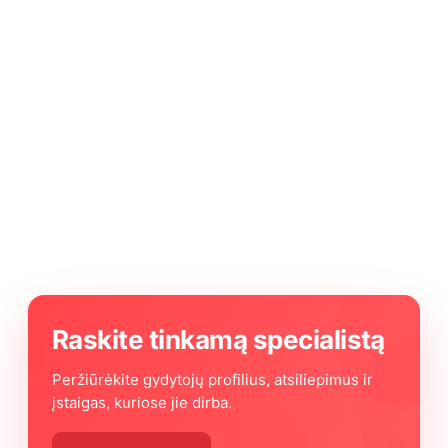
Raskite tinkamą specialistą
Peržiūrėkite gydytojų profilius, atsiliepimus ir
įstaigas, kuriose jie dirba.