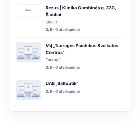
Rezus | Klinika Gumbinės g. 33C,
Šiauliai
Šiauliai
0/5 · 0 atsiliepimai
VšĮ „Tauragės Psichikos Sveikatos
Centras”
Tauragė
0/5 · 0 atsiliepimai
UAB „Baltoptik”
0/5 · 0 atsiliepimai