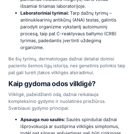
išsamiai tiriamas laboratorijoje.
Laboratoriniai tyrimai:
Tarp dažnų tyrimų –
antinuklearinių antikūnų (ANA) testas, galintis
parodyti organizme vykstantį autoimuninį
procesą, taip pat C-reaktyvaus baltymo (CRB)
tyrimas, padedantis įvertinti uždegimą
organizme.
Be šių tyrimų, dermatologas dažnai detaliai domisi
paciento šeimos ligų istorija, nes genetinis polinkis taip
pat gali turėti įtakos vilkligės atsiradimui.
Kaip gydoma odos vilkligė?
Vilkligė, pažeidžianti odą, dažnai reikalauja
kompleksinio gydymo ir nuolatinės priežiūros.
Svarbiausi gydymo principai:
Apsauga nuo saulės:
Saulės spinduliai dažnai
išprovokuoja ar sustiprina vilkligės simptomus,
todėl net silpnas apšvietimas gali būti rizikingas.