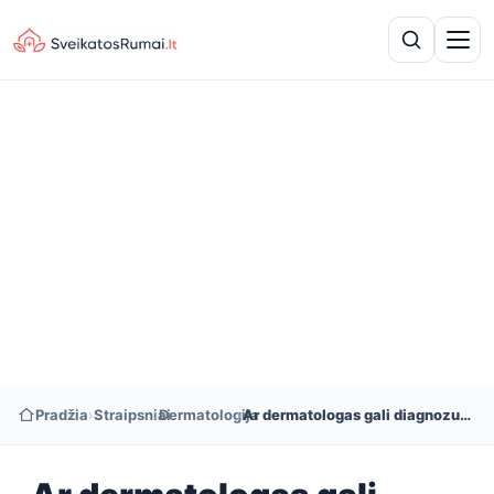
Pradžia
›
Straipsniai
›
Dermatologija
›
Ar dermatologas gali diagnozuoti vilkligę?