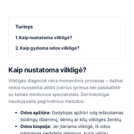
Turinys
1. Kaip nustatoma vilkligė?
2. Kaip gydoma odos vilkligė?
Kaip nustatoma vilkligė?
Vilkligės diagnozė nėra momentinis procesas – dažnai
reikia nuosekliai atlikti įvairius tyrimus bei pasikalbėti
su keliais medicinos specialistais. Dermatologai
naudoja kelis pagrindinius metodus:
Odos apžiūra:
Gydytojas apžiūri odą ieškodamas
būdingų išbėrimų, dėmių ar kitų vilkligės ženklų.
Odos biopsija:
Jei įtariama vilkligė, iš odos
paimamas nedidelis mėginys, kuris vėliau