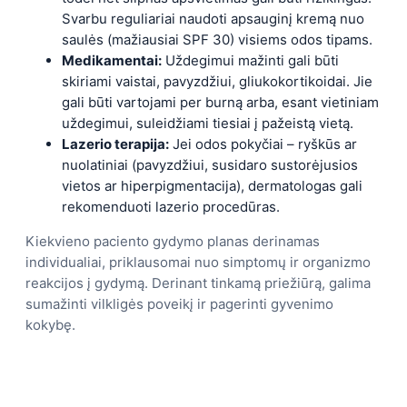
Svarbu reguliariai naudoti apsauginį kremą nuo
saulės (mažiausiai SPF 30) visiems odos tipams.
Medikamentai:
Uždegimui mažinti gali būti
skiriami vaistai, pavyzdžiui, gliukokortikoidai. Jie
gali būti vartojami per burną arba, esant vietiniam
uždegimui, suleidžiami tiesiai į pažeistą vietą.
Lazerio terapija:
Jei odos pokyčiai – ryškūs ar
nuolatiniai (pavyzdžiui, susidaro sustorėjusios
vietos ar hiperpigmentacija), dermatologas gali
rekomenduoti lazerio procedūras.
Kiekvieno paciento gydymo planas derinamas
individualiai, priklausomai nuo simptomų ir organizmo
reakcijos į gydymą. Derinant tinkamą priežiūrą, galima
sumažinti vilkligės poveikį ir pagerinti gyvenimo
kokybę.