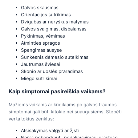
Galvos skausmas
Orientacijos sutrikimas
Dvigubas ar neryškus matymas
Galvos svaigimas, disbalansas
Pykinimas, vėmimas
Atminties spragos
Spengimas ausyse
Sunkesnis dėmesio sutelkimas
Jautrumas šviesai
Skonio ar uoslės praradimas
Miego sutrikimai
Kaip simptomai pasireiškia vaikams?
Mažiems vaikams ar kūdikiams po galvos traumos
simptomai gali būti kitokie nei suaugusiems. Stebėti
verta tokius ženklus:
Atsisakymas valgyti ar žįsti
Noras nebendrauti, nedalyvavimas įprastose