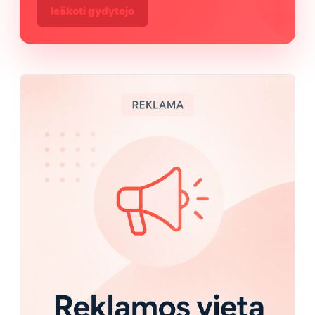
Ieškoti gydytojo