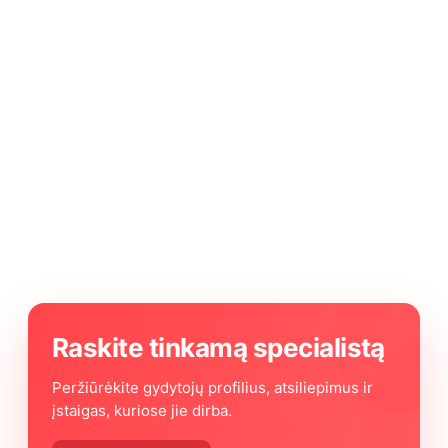
Raskite tinkamą specialistą
Peržiūrėkite gydytojų profilius, atsiliepimus ir
įstaigas, kuriose jie dirba.