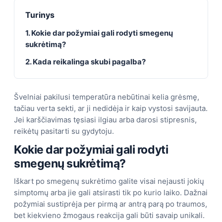
Turinys
1. Kokie dar požymiai gali rodyti smegenų
sukrėtimą?
2. Kada reikalinga skubi pagalba?
Švelniai pakilusi temperatūra nebūtinai kelia grėsmę,
tačiau verta sekti, ar ji nedidėja ir kaip vystosi savijauta.
Jei karščiavimas tęsiasi ilgiau arba darosi stipresnis,
reikėtų pasitarti su gydytoju.
Kokie dar požymiai gali rodyti
smegenų sukrėtimą?
Iškart po smegenų sukrėtimo galite visai nejausti jokių
simptomų arba jie gali atsirasti tik po kurio laiko. Dažnai
požymiai sustiprėja per pirmą ar antrą parą po traumos,
bet kiekvieno žmogaus reakcija gali būti savaip unikali.