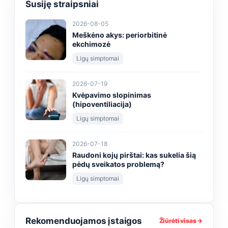
Susiję straipsniai
2026-08-05
Meškėno akys: periorbitinė
ekchimozė
Ligų simptomai
2026-07-19
Kvėpavimo slopinimas
(hipoventiliacija)
Ligų simptomai
2026-07-18
Raudoni kojų pirštai: kas sukelia šią
pėdų sveikatos problemą?
Ligų simptomai
Rekomenduojamos įstaigos
Žiūrėti visas →