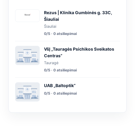
Rezus | Klinika Gumbinės g. 33C,
Šiauliai
Šiauliai
0/5 · 0 atsiliepimai
VšĮ „Tauragės Psichikos Sveikatos
Centras”
Tauragė
0/5 · 0 atsiliepimai
UAB „Baltoptik”
0/5 · 0 atsiliepimai