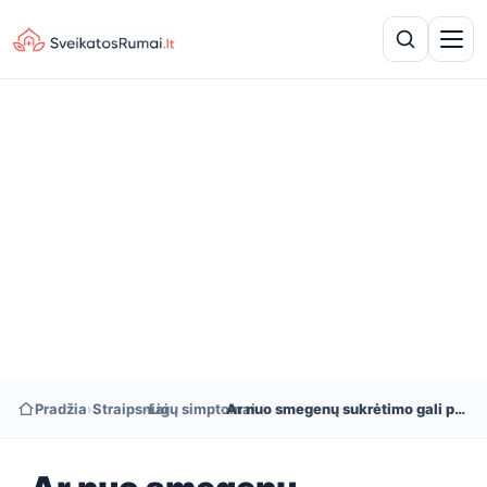
Pradžia
›
Straipsniai
›
Ligų simptomai
›
Ar nuo smegenų sukrėtimo gali pakilti temperatūra?