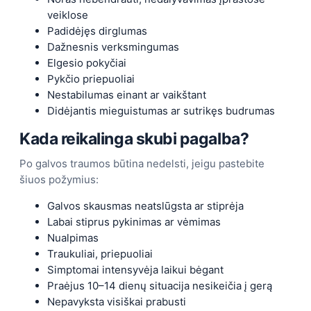
veiklose
Padidėjęs dirglumas
Dažnesnis verksmingumas
Elgesio pokyčiai
Pykčio priepuoliai
Nestabilumas einant ar vaikštant
Didėjantis mieguistumas ar sutrikęs budrumas
Kada reikalinga skubi pagalba?
Po galvos traumos būtina nedelsti, jeigu pastebite
šiuos požymius:
Galvos skausmas neatslūgsta ar stiprėja
Labai stiprus pykinimas ar vėmimas
Nualpimas
Traukuliai, priepuoliai
Simptomai intensyvėja laikui bėgant
Praėjus 10–14 dienų situacija nesikeičia į gerą
Nepavyksta visiškai prabusti