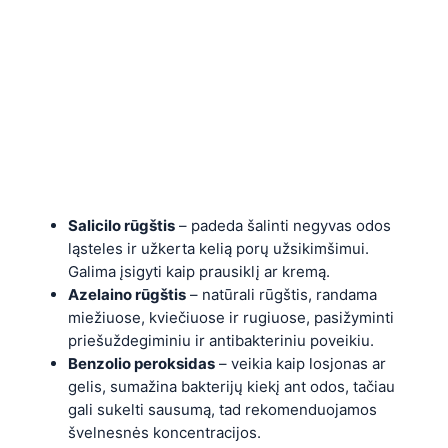
Salicilo rūgštis
– padeda šalinti negyvas odos
ląsteles ir užkerta kelią porų užsikimšimui.
Galima įsigyti kaip prausiklį ar kremą.
Azelaino rūgštis
– natūrali rūgštis, randama
miežiuose, kviečiuose ir rugiuose, pasižyminti
priešuždegiminiu ir antibakteriniu poveikiu.
Benzolio peroksidas
– veikia kaip losjonas ar
gelis, sumažina bakterijų kiekį ant odos, tačiau
gali sukelti sausumą, tad rekomenduojamos
švelnesnės koncentracijos.