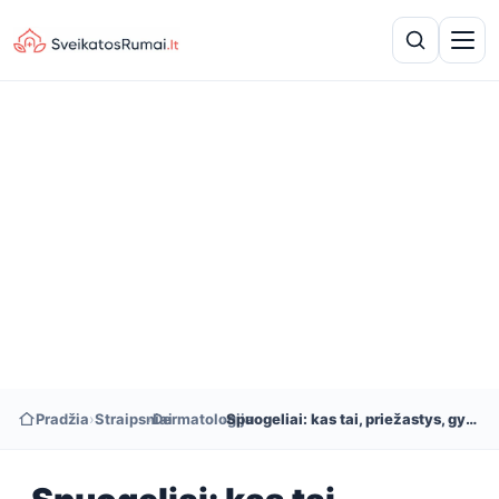
Pradžia
›
Straipsniai
›
Dermatologija
›
Spuogeliai: kas tai, priežastys, gydymas ir prevencija