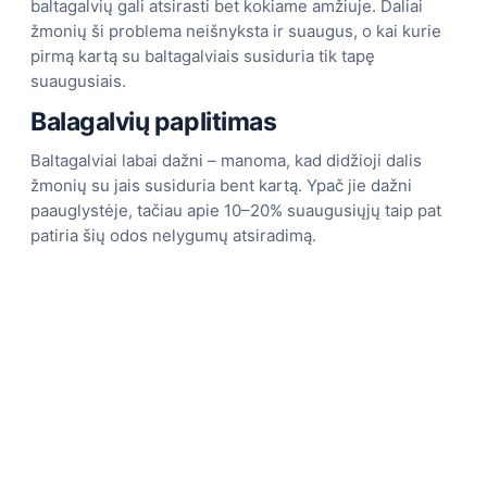
baltagalvių gali atsirasti bet kokiame amžiuje. Daliai
žmonių ši problema neišnyksta ir suaugus, o kai kurie
pirmą kartą su baltagalviais susiduria tik tapę
suaugusiais.
Balagalvių paplitimas
Baltagalviai labai dažni – manoma, kad didžioji dalis
žmonių su jais susiduria bent kartą. Ypač jie dažni
paauglystėje, tačiau apie 10–20% suaugusiųjų taip pat
patiria šių odos nelygumų atsiradimą.