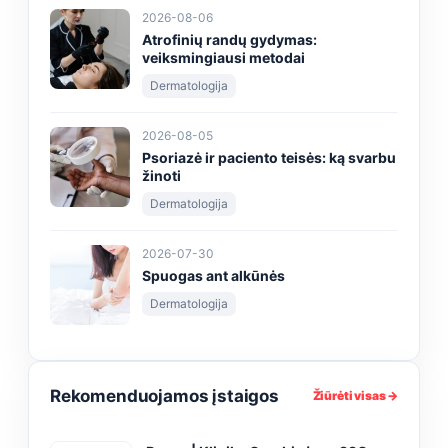
2026-08-06
Atrofinių randų gydymas:
veiksmingiausi metodai
Dermatologija
2026-08-05
Psoriazė ir paciento teisės: ką svarbu
žinoti
Dermatologija
2026-07-30
Spuogas ant alkūnės
Dermatologija
Rekomenduojamos įstaigos
Žiūrėti visas →