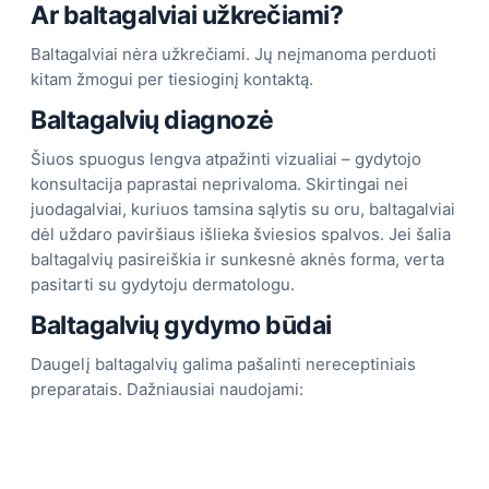
Ar baltagalviai užkrečiami?
Baltagalviai nėra užkrečiami. Jų neįmanoma perduoti
kitam žmogui per tiesioginį kontaktą.
Baltagalvių diagnozė
Šiuos spuogus lengva atpažinti vizualiai – gydytojo
konsultacija paprastai neprivaloma. Skirtingai nei
juodagalviai, kuriuos tamsina sąlytis su oru, baltagalviai
dėl uždaro paviršiaus išlieka šviesios spalvos. Jei šalia
baltagalvių pasireiškia ir sunkesnė aknės forma, verta
pasitarti su gydytoju dermatologu.
Baltagalvių gydymo būdai
Daugelį baltagalvių galima pašalinti nereceptiniais
preparatais. Dažniausiai naudojami: