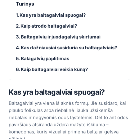
Turinys
1. Kas yra baltagalviai spuogai?
2. Kaip atrodo baltagalviai?
3. Baltagalvių ir juodagalvių skirtumai
4. Kas dažniausiai susiduria su baltagalviais?
5. Balagalvių paplitimas
6. Kaip baltagalviai veikia kūną?
Kas yra baltagalviai spuogai?
Baltagalviai yra viena iš aknės formų. Jie susidaro, kai
plauko folikulas arba riebalinė liauka užsikemša
riebalais ir negyvomis odos ląstelėmis. Dėl to ant odos
paviršiaus atsiranda uždara mažytė iškiluma –
komedonas, kuris vizualiai primena baltą ar gelsvą
pūlinėlį.