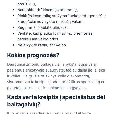
prausikliu,
Naudokite drėkinamąją priemonę,
Rinkitės kosmetiką su žyma “nekomedogeninė” ir
kruopščiai nuvalykite makiažą vakare,
Reguliariai plaukite plaukus,
Venkite, kad plaukų formavimo priemonės
patektų ant veido odos,
Nelaikykite rankų ant veido.
Kokios prognozės?
Daugumai žmonių baltagalviai išnyksta įpusėjus ar
pasiėmus ankstyvąją suaugystę, tačiau daliai jie išlieka
ir vėliau. Jeigu šis reiškinys kelia diskomfortą,
visuomet verta kreiptis į odos priežiūros specialistą ar
gydytoją, kuris paskirs tinkamiausią gydymą.
Kada verta kreiptis į specialistus dėl
baltagalvių?
Kuo anksčiau pradėsite rūpintis oda ir taikysite