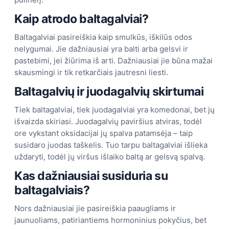
Kaip atrodo baltagalviai?
Baltagalviai pasireiškia kaip smulkūs, iškilūs odos
nelygumai. Jie dažniausiai yra balti arba gelsvi ir
pastebimi, jei žiūrima iš arti. Dažniausiai jie būna mažai
skausmingi ir tik retkarčiais jautresni liesti.
Baltagalvių ir juodagalvių skirtumai
Tiek baltagalviai, tiek juodagalviai yra komedonai, bet jų
išvaizda skiriasi. Juodagalvių paviršius atviras, todėl
ore vykstant oksidacijai jų spalva patamsėja – taip
susidaro juodas taškelis. Tuo tarpu baltagalviai išlieka
uždaryti, todėl jų viršus išlaiko baltą ar gelsvą spalvą.
Kas dažniausiai susiduria su
baltagalviais?
Nors dažniausiai jie pasireiškia paaugliams ir
jaunuoliams, patiriantiems hormoninius pokyčius, bet