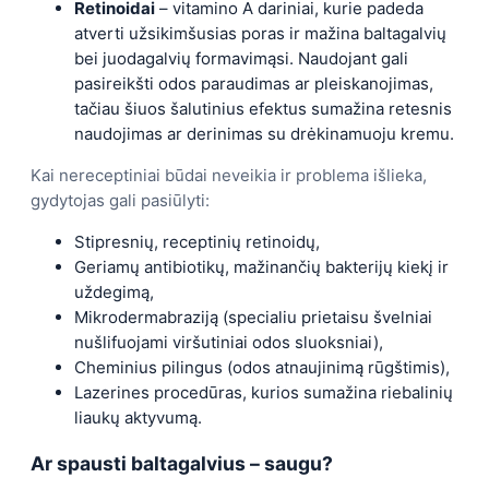
Retinoidai
– vitamino A dariniai, kurie padeda
atverti užsikimšusias poras ir mažina baltagalvių
bei juodagalvių formavimąsi. Naudojant gali
pasireikšti odos paraudimas ar pleiskanojimas,
tačiau šiuos šalutinius efektus sumažina retesnis
naudojimas ar derinimas su drėkinamuoju kremu.
Kai nereceptiniai būdai neveikia ir problema išlieka,
gydytojas gali pasiūlyti:
Stipresnių, receptinių retinoidų,
Geriamų antibiotikų, mažinančių bakterijų kiekį ir
uždegimą,
Mikrodermabraziją (specialiu prietaisu švelniai
nušlifuojami viršutiniai odos sluoksniai),
Cheminius pilingus (odos atnaujinimą rūgštimis),
Lazerines procedūras, kurios sumažina riebalinių
liaukų aktyvumą.
Ar spausti baltagalvius – saugu?