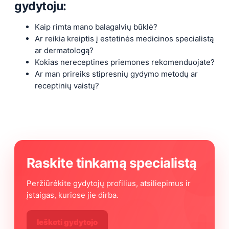
gydytoju:
Kaip rimta mano balagalvių būklė?
Ar reikia kreiptis į estetinės medicinos specialistą
ar dermatologą?
Kokias nereceptines priemones rekomenduojate?
Ar man prireiks stipresnių gydymo metodų ar
receptinių vaistų?
Raskite tinkamą specialistą
Peržiūrėkite gydytojų profilius, atsiliepimus ir
įstaigas, kuriose jie dirba.
Ieškoti gydytojo