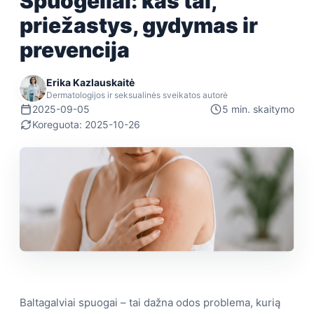
Spuogeliai: kas tai,
priežastys, gydymas ir
prevencija
Erika Kazlauskaitė
Dermatologijos ir seksualinės sveikatos autorė
2025-09-05
5 min. skaitymo
Koreguota: 2025-10-26
Baltagalviai spuogai – tai dažna odos problema, kurią