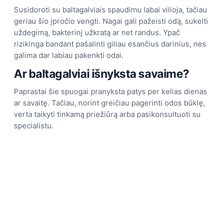
Susidoroti su baltagalviais spaudimu labai vilioja, tačiau
geriau šio įpročio vengti. Nagai gali pažeisti odą, sukelti
uždegimą, bakterinį užkratą ar net randus. Ypač
rizikinga bandant pašalinti giliau esančius darinius, nes
galima dar labiau pakenkti odai.
Ar baltagalviai išnyksta savaime?
Paprastai šie spuogai pranyksta patys per kelias dienas
ar savaitę. Tačiau, norint greičiau pagerinti odos būklę,
verta taikyti tinkamą priežiūrą arba pasikonsultuoti su
specialistu.