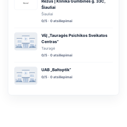
Rezus | Klinika Gumbinės g. 33C,
Šiauliai
Šiauliai
0/5 · 0 atsiliepimai
VšĮ „Tauragės Psichikos Sveikatos
Centras”
Tauragė
0/5 · 0 atsiliepimai
UAB „Baltoptik”
0/5 · 0 atsiliepimai