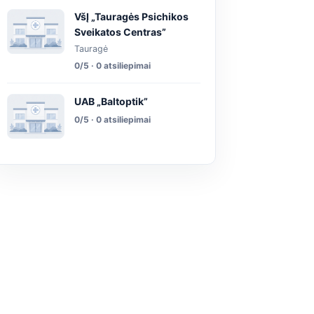
VšĮ „Tauragės Psichikos
Sveikatos Centras”
Tauragė
0/5 · 0 atsiliepimai
UAB „Baltoptik”
0/5 · 0 atsiliepimai