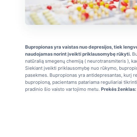
Bupropionas yra vaistas nuo depresijos, tiek lengvo
naudojamas norint įveikti priklausomybę rūkyti.
Bu
natūralią smegenų chemiją ( neurotransmiteris ), ka
Siekiant įveikti priklausomybę nuo rūkymo, bupropi
pasekmes. Bupropionas yra antidepresantas, kurį rei
bupropioną, pacientams patariama reguliariai tikrinti
pradinio šio vaisto vartojimo metu.
Prekės ženklas: