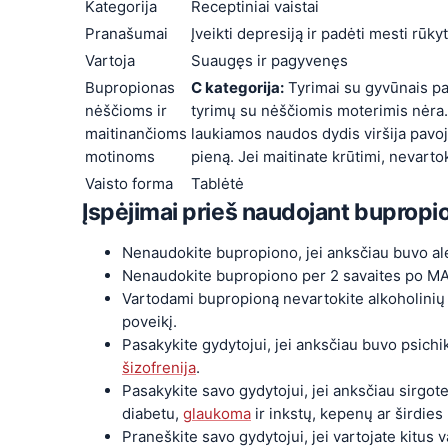
Kategorija
Receptiniai vaistai
Pranašumai
Įveikti depresiją ir padėti mesti rūkyt
Vartoja
Suaugęs ir pagyvenęs
Bupropionas
C kategorija:
Tyrimai su gyvūnais par
nėščioms ir
tyrimų su nėščiomis moterimis nėra. V
maitinančioms
laukiamos naudos dydis viršija pavojų
motinoms
pieną. Jei maitinate krūtimi, nevartok
Vaisto forma
Tablėtė
Įspėjimai prieš naudojant bupropi
Nenaudokite bupropiono, jei anksčiau buvo aler
Nenaudokite bupropiono per 2 savaites po MAO
Vartodami bupropioną nevartokite alkoholinių g
poveikį.
Pasakykite gydytojui, jei anksčiau buvo psichik
šizofrenija
.
Pasakykite savo gydytojui, jei anksčiau sirgote
diabetu,
glaukoma
ir inkstų, kepenų ar širdies 
Praneškite savo gydytojui, jei vartojate kitus va