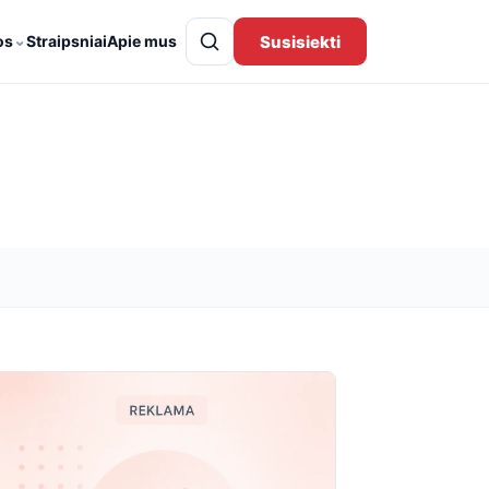
⌄
Susisiekti
os
Straipsniai
Apie mus