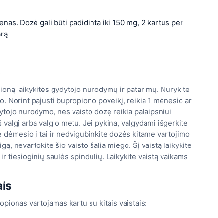
nas. Dozė gali būti padidinta iki 150 mg, 2 kartus per
rą.
.
oną laikykitės gydytojo nurodymų ir patarimų. Nurykite
to. Norint pajusti bupropiono poveikį, reikia 1 mėnesio ar
tojo nurodymo, nes vaisto dozę reikia palaipsniui
eš valgį arba valgio metu. Jei pykina, valgydami išgerkite
e dėmesio į tai ir nedvigubinkite dozės kitame vartojimo
ą, nevartokite šio vaisto šalia miego. Šį vaistą laikykite
 tiesioginių saulės spindulių. Laikykite vaistą vaikams
ais
propionas vartojamas kartu su kitais vaistais: