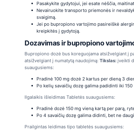
Pasakykite gydytojui, jei esate nėščia, maitin
Nevairuokite transporto priemonės ir nevaldy
svaigimą.
Jei po bupropiono vartojimo pasireiškė alergi
kreipkitės į gydytoją.
Dozavimas ir bupropiono vartojimo
Bupropiono dozė bus koreguojama atsižvelgiant į pac
atsižvelgiant į numatytą naudojimą:
Tikslas:
įveikti 
suaugusiems:
Pradinė 100 mg dozė 2 kartus per dieną 3 dien
Po kelių savaičių dozę galima padidinti iki 150
Ilgalaikis išleidimas Tabletės suaugusiems:
Pradinė dozė 150 mg vieną kartą per parą, ryte.
Po 4 savaičių dozę galima didinti, bet ne daug
Prailgintas leidimas tipo tabletės suaugusiems: