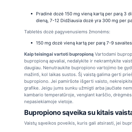
Pradinė dozė 150 mg vieną kartą per parą 3 die
dieną, 7-12 Didžiausia dozė yra 300 mg per pa
Tabletės dozė pagyvenusiems žmonėms:
150 mg dozė vieną kartą per parą 7-9 savaites
Kaip teisingai vartoti bupropioną
Vartodami bupropi
bupropioną apvaliai, nedalykite ir nekramtykite vais
daugiau. Nenutraukite bupropiono vartojimo be gydy
mažinti, kol laikas sustos. Šį vaistą galima gerti pri
bupropiono. Jei pamiršote išgerti vaisto, nekreipkit
grafike. Jeigu jums sunku užmigti arba jaučiate nemig
kambario temperatūroje, vengiant karščio, drėgmės ir
nepasiekiamoje vietoje.
Bupropiono sąveika su kitais vaist
Vaistų sąveikos poveikis, kuris gali atsirasti, jei bu