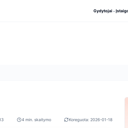
⌄
Gydytojai
Įstaig
13
4 min. skaitymo
Koreguota: 2026-01-18