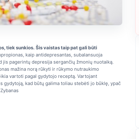
s, tiek sunkios.
Šis vaistas taip pat gali būti
propionas, kaip antidepresantas, subalansuoja
d jis pagerintų depresija sergančių žmonių nuotaiką.
onas mažina norą rūkyti ir rūkymo nutraukimo
kia vartoti pagal gydytojo receptą. Vartojant
s gydytoją, kad būtų galima toliau stebėti jo būklę, ypač
Zybanas