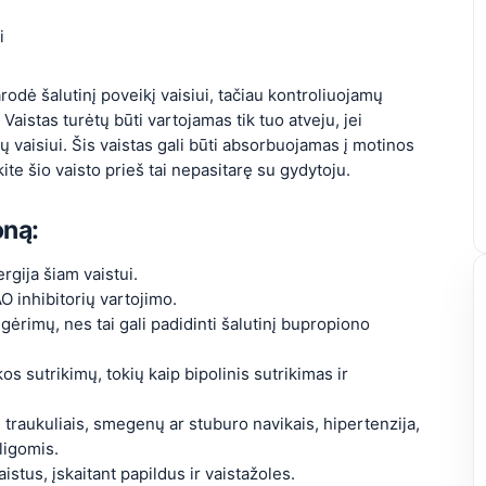
i
odė šalutinį poveikį vaisiui, tačiau kontroliuojamų
aistas turėtų būti vartojamas tik tuo atveju, jei
 vaisiui. Šis vaistas gali būti absorbuojamas į motinos
ite šio vaisto prieš tai nepasitarę su gydytoju.
oną:
gija šiam vaistui.
 inhibitorių vartojimo.
ėrimų, nes tai gali padidinti šalutinį bupropiono
os sutrikimų, tokių kaip bipolinis sutrikimas ir
 traukuliais, smegenų ar stuburo navikais, hipertenzija,
ligomis.
istus, įskaitant papildus ir vaistažoles.