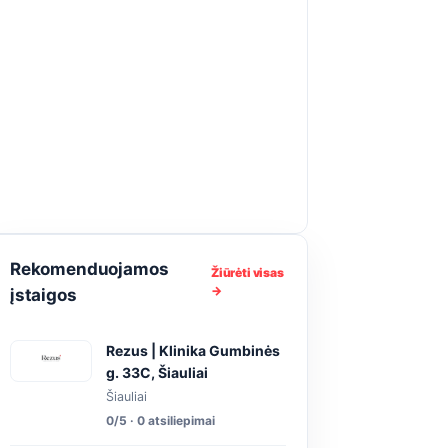
Rekomenduojamos
Žiūrėti visas
→
įstaigos
Rezus | Klinika Gumbinės
g. 33C, Šiauliai
Šiauliai
0/5 · 0 atsiliepimai