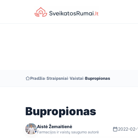
Pradžia
›
Straipsniai
›
Vaistai
›
Bupropionas
Bupropionas
Aistė Žemaitienė
2022-02-
Farmacijos ir vaistų saugumo autorė