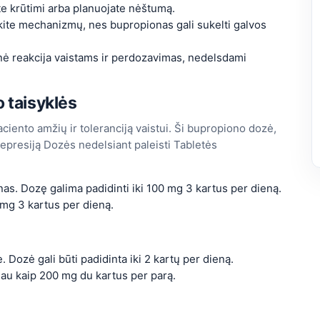
ate krūtimi arba planuojate nėštumą.
kite mechanizmų, nes bupropionas gali sukelti galvos
nė reakcija vaistams ir perdozavimas, nedelsdami
 taisyklės
iento amžių ir toleranciją vaistui. Ši bupropiono dozė,
depresiją Dozės nedelsiant paleisti Tabletės
as. Dozę galima padidinti iki 100 mg 3 kartus per dieną.
 mg 3 kartus per dieną.
 Dozė gali būti padidinta iki 2 kartų per dieną.
iau kaip 200 mg du kartus per parą.