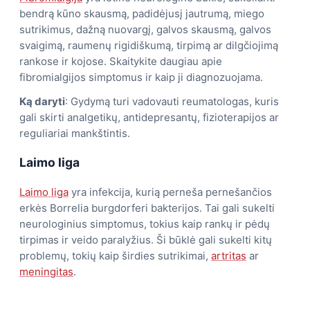
bendrą kūno skausmą, padidėjusį jautrumą, miego
sutrikimus, dažną nuovargį, galvos skausmą, galvos
svaigimą, raumenų rigidiškumą, tirpimą ar dilgčiojimą
rankose ir kojose. Skaitykite daugiau apie
fibromialgijos simptomus ir kaip ji diagnozuojama.
Ką daryti
: Gydymą turi vadovauti reumatologas, kuris
gali skirti analgetikų, antidepresantų, fizioterapijos ar
reguliariai mankštintis.
Laimo liga
Laimo liga
yra infekcija, kurią perneša pernešančios
erkės Borrelia burgdorferi bakterijos. Tai gali sukelti
neurologinius simptomus, tokius kaip rankų ir pėdų
tirpimas ir veido paralyžius. Ši būklė gali sukelti kitų
problemų, tokių kaip širdies sutrikimai,
artritas
ar
meningitas
.