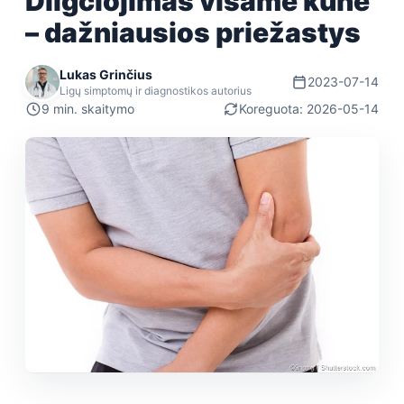
Dilgčiojimas visame kūne
– dažniausios priežastys
Lukas Grinčius
2023-07-14
Ligų simptomų ir diagnostikos autorius
9 min. skaitymo
Koreguota: 2026-05-14