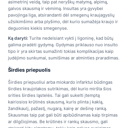
asimetrinį veidą, taip pat neryškų matymą, alpimą,
galvos skausmą ir vėmimą. Insultas yra gyvybei
pavojinga liga, atsirandanti dėl smegenų kraujagyslių
užsikimšimo arba plyšimo, dėl kurio sumažėja kraujo ir
deguonies kiekis smegenyse.
Ką daryti:
Turite nedelsiant vykti į ligoninę, kad būtų
galima pradėti gydymą. Gydymas priklauso nuo insulto
tipo ir yra skirtas sumažinti tokias komplikacijas kaip
judėjimo sunkumai, sumišimas ar atminties praradimas.
Širdies priepuolis
Širdies priepuoliui arba miokardo infarktui būdingas
širdies kraujotakos sutrikimas, dėl kurio miršta šios
srities širdies ląstelės. Tai gali sukelti įtemptą
kairiosios krūtinės skausmą, kuris plinta į kaklą,
žandikaulį, pažastį, nugarą, kairę ar dešinę ranką.
Skausmas taip pat gali būti apibūdinamas kaip tirpimas
ar dilgčiojimas. Be krūtinės ir rankų skausmo, gali