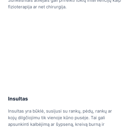
Sunkesniais atvejais gali prireikti tokių intervencijų kaip
fizioterapija ar net chirurgija.
Insultas
Insultas yra būklė, susijusi su rankų, pėdų, rankų ar
kojų dilgčiojimu tik vienoje kūno pusėje. Tai gali
apsunkinti kalbėjimą ar šypseną, kreivą burną ir