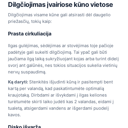
Dilgčiojimas įvairiose kūno vietose
Dilgčiojimas visame kūne gali atsirasti dėl daugelio
priežasčių, tokių kaip:
Prasta cirkuliacija
Ilgas gulėjimas, sėdėjimas ar stovėjimas toje pačioje
padėtyje gali sukelti dilgčiojimą. Tai ypač gali būti
jaučiama ilgą laiką sukryžiuojant kojas arba turint didelį
svorį ant galūnės, nes tokios situacijos sukelia vietinių
nervų suspaudimą.
Ką daryti:
Stenkitės išjudinti kūną ir pasitempti bent
kartą per valandą, kad paskatintumėte optimalią
kraujotaką. Dirbdami ar išvykdami į ilgas keliones
turėtumėte skirti laiko judėti kas 2 valandas, eidami į
tualetą, atsigerdami vandens ar išgerdami puodelį
kavos.
Disko išvarža