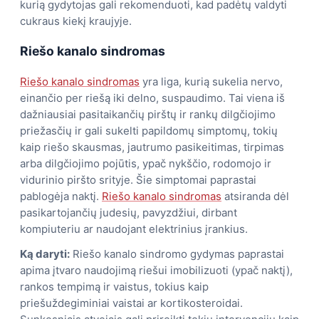
kurią gydytojas gali rekomenduoti, kad padėtų valdyti
cukraus kiekį kraujyje.
Riešo kanalo sindromas
Riešo kanalo sindromas
yra liga, kurią sukelia nervo,
einančio per riešą iki delno, suspaudimo. Tai viena iš
dažniausiai pasitaikančių pirštų ir rankų dilgčiojimo
priežasčių ir gali sukelti papildomų simptomų, tokių
kaip riešo skausmas, jautrumo pasikeitimas, tirpimas
arba dilgčiojimo pojūtis, ypač nykščio, rodomojo ir
vidurinio piršto srityje. Šie simptomai paprastai
pablogėja naktį.
Riešo kanalo sindromas
atsiranda dėl
pasikartojančių judesių, pavyzdžiui, dirbant
kompiuteriu ar naudojant elektrinius įrankius.
Ką daryti:
Riešo kanalo sindromo gydymas paprastai
apima įtvaro naudojimą riešui imobilizuoti (ypač naktį),
rankos tempimą ir vaistus, tokius kaip
priešuždegiminiai vaistai ar kortikosteroidai.