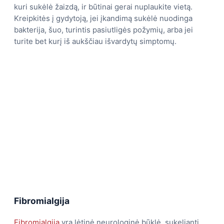
kuri sukėlė žaizdą, ir būtinai gerai nuplaukite vietą.
Kreipkitės į gydytoją, jei įkandimą sukėlė nuodinga
bakterija, šuo, turintis pasiutligės požymių, arba jei
turite bet kurį iš aukščiau išvardytų simptomų.
Fibromialgija
Fibromialgija
yra lėtinė neurologinė būklė, sukelianti