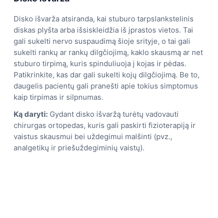
Disko išvarža atsiranda, kai stuburo tarpslankstelinis
diskas plyšta arba išsiskleidžia iš įprastos vietos. Tai
gali sukelti nervo suspaudimą šioje srityje, o tai gali
sukelti rankų ar rankų dilgčiojimą, kaklo skausmą ar net
stuburo tirpimą, kuris spinduliuoja į kojas ir pėdas.
Patikrinkite, kas dar gali sukelti kojų dilgčiojimą. Be to,
daugelis pacientų gali pranešti apie tokius simptomus
kaip tirpimas ir silpnumas.
Ką daryti:
Gydant disko išvaržą turėtų vadovauti
chirurgas ortopedas, kuris gali paskirti fizioterapiją ir
vaistus skausmui bei uždegimui malšinti (pvz.,
analgetikų ir priešuždegiminių vaistų).