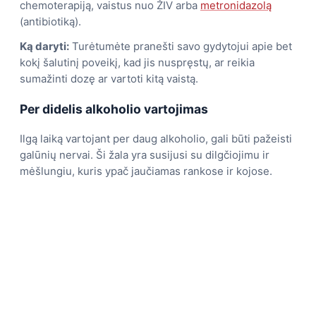
chemoterapiją, vaistus nuo ŽIV arba
metronidazolą
(antibiotiką).
Ką daryti:
Turėtumėte pranešti savo gydytojui apie bet
kokį šalutinį poveikį, kad jis nuspręstų, ar reikia
sumažinti dozę ar vartoti kitą vaistą.
Per didelis alkoholio vartojimas
Ilgą laiką vartojant per daug alkoholio, gali būti pažeisti
galūnių nervai. Ši žala yra susijusi su dilgčiojimu ir
mėšlungiu, kuris ypač jaučiamas rankose ir kojose.