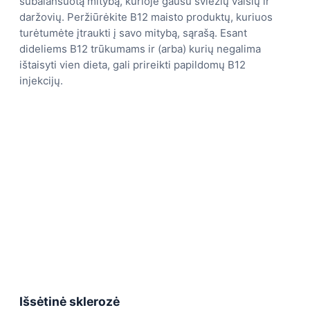
subalansuotą mitybą, kurioje gausu šviežių vaisių ir
daržovių. Peržiūrėkite B12 maisto produktų, kuriuos
turėtumėte įtraukti į savo mitybą, sąrašą. Esant
dideliems B12 trūkumams ir (arba) kurių negalima
ištaisyti vien dieta, gali prireikti papildomų B12
injekcijų.
Išsėtinė sklerozė