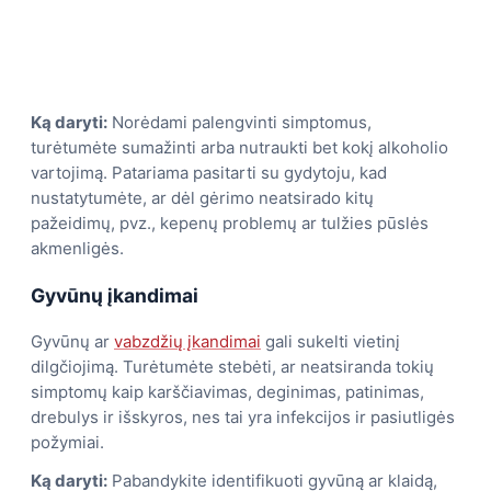
Ką daryti:
Norėdami palengvinti simptomus,
turėtumėte sumažinti arba nutraukti bet kokį alkoholio
vartojimą. Patariama pasitarti su gydytoju, kad
nustatytumėte, ar dėl gėrimo neatsirado kitų
pažeidimų, pvz., kepenų problemų ar tulžies pūslės
akmenligės.
Gyvūnų įkandimai
Gyvūnų ar
vabzdžių įkandimai
gali sukelti vietinį
dilgčiojimą. Turėtumėte stebėti, ar neatsiranda tokių
simptomų kaip karščiavimas, deginimas, patinimas,
drebulys ir išskyros, nes tai yra infekcijos ir pasiutligės
požymiai.
Ką daryti:
Pabandykite identifikuoti gyvūną ar klaidą,