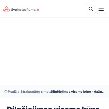
Pradžia
›
Straipsniai
›
Ligų simptomai
›
Dilgčiojimas visame kūne – dažniausios priežastys