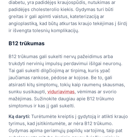
diabetu, yra padidėjęs kraujospūdis, nutukimas ar
padidėjęs cholesterolio kiekis. Gydymas turi būti
greitas ir gali apimti vaistus, kateterizaciją ar
angioplastiką, kad būtų atkurtas kraujo tekėjimas į širdį
ir išvengta tolesnių komplikacijų.
B12 trūkumas
B12 trūkumas gali sukelti nervų pažeidimus arba
trukdyti nervinių impulsų perdavimui išilgai neuronų.
Tai gali sukelti dilgčiojimą ar tirpimą, kuris ypač
jaučiamas rankose, pėdose ar kojose. Be to, gali
atsirasti kitų simptomų, tokių kaip raumenų skausmas,
sunku susikaupti,
viduriavimas
, vėmimas ar svorio
mažėjimas. Sužinokite daugiau apie B12 trūkumo
simptomus ir kas jį gali sukelti.
Ką daryti:
Turėtumėte kreiptis į gydytoją ir atlikti kraujo
tyrimus, kad įsitikintumėte, ar nėra B12 trūkumo.
Gydymas apima geriamųjų papildų vartojimą, taip pat