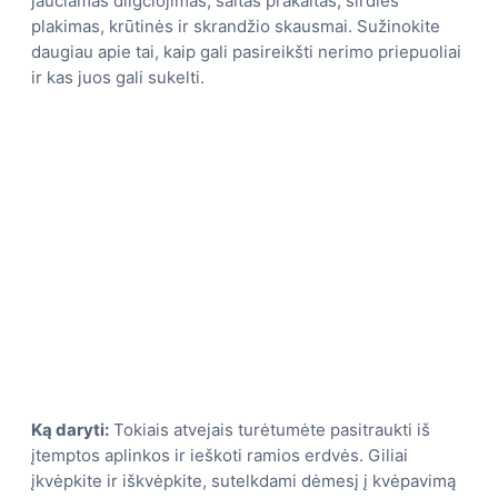
jaučiamas dilgčiojimas, šaltas prakaitas, širdies
plakimas, krūtinės ir skrandžio skausmai. Sužinokite
daugiau apie tai, kaip gali pasireikšti nerimo priepuoliai
ir kas juos gali sukelti.
Ką daryti:
Tokiais atvejais turėtumėte pasitraukti iš
įtemptos aplinkos ir ieškoti ramios erdvės. Giliai
įkvėpkite ir iškvėpkite, sutelkdami dėmesį į kvėpavimą