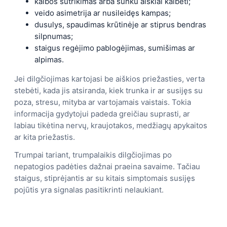
kalbos sutrikimas arba sunku aiškiai kalbėti;
veido asimetrija ar nusileidęs kampas;
dusulys, spaudimas krūtinėje ar stiprus bendras
silpnumas;
staigus regėjimo pablogėjimas, sumišimas ar
alpimas.
Jei dilgčiojimas kartojasi be aiškios priežasties, verta
stebėti, kada jis atsiranda, kiek trunka ir ar susijęs su
poza, stresu, mityba ar vartojamais vaistais. Tokia
informacija gydytojui padeda greičiau suprasti, ar
labiau tikėtina nervų, kraujotakos, medžiagų apykaitos
ar kita priežastis.
Trumpai tariant, trumpalaikis dilgčiojimas po
nepatogios padėties dažnai praeina savaime. Tačiau
staigus, stiprėjantis ar su kitais simptomais susijęs
pojūtis yra signalas pasitikrinti nelaukiant.