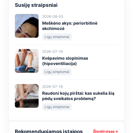
Susiję straipsniai
2026-08-05
Meškėno akys: periorbitinė
ekchimozė
Ligų simptomai
2026-07-19
Kvėpavimo slopinimas
(hipoventiliacija)
Ligų simptomai
2026-07-18
Raudoni kojų pirštai: kas sukelia šią
pėdų sveikatos problemą?
Ligų simptomai
Rekomenduojamos įstaigos
Žiūrėti visas →