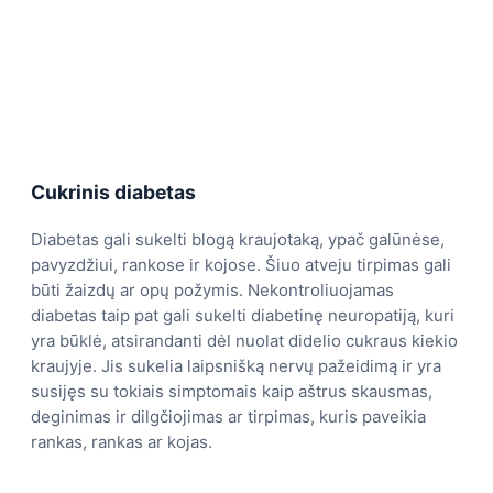
Cukrinis diabetas
Diabetas gali sukelti blogą kraujotaką, ypač galūnėse,
pavyzdžiui, rankose ir kojose. Šiuo atveju tirpimas gali
būti žaizdų ar opų požymis. Nekontroliuojamas
diabetas taip pat gali sukelti diabetinę neuropatiją, kuri
yra būklė, atsirandanti dėl nuolat didelio cukraus kiekio
kraujyje. Jis sukelia laipsnišką nervų pažeidimą ir yra
susijęs su tokiais simptomais kaip aštrus skausmas,
deginimas ir dilgčiojimas ar tirpimas, kuris paveikia
rankas, rankas ar kojas.