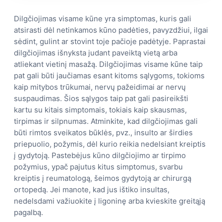
Dilgčiojimas visame kūne yra simptomas, kuris gali
atsirasti dėl netinkamos kūno padėties, pavyzdžiui, ilgai
sėdint, gulint ar stovint toje pačioje padėtyje. Paprastai
dilgčiojimas išnyksta judant paveiktą vietą arba
atliekant vietinį masažą. Dilgčiojimas visame kūne taip
pat gali būti jaučiamas esant kitoms sąlygoms, tokioms
kaip mitybos trūkumai, nervų pažeidimai ar nervų
suspaudimas. Šios sąlygos taip pat gali pasireikšti
kartu su kitais simptomais, tokiais kaip skausmas,
tirpimas ir silpnumas. Atminkite, kad dilgčiojimas gali
būti rimtos sveikatos būklės, pvz., insulto ar širdies
priepuolio, požymis, dėl kurio reikia nedelsiant kreiptis
į gydytoją. Pastebėjus kūno dilgčiojimo ar tirpimo
požymius, ypač pajutus kitus simptomus, svarbu
kreiptis į reumatologą, šeimos gydytoją ar chirurgą
ortopedą. Jei manote, kad jus ištiko insultas,
nedelsdami važiuokite į ligoninę arba kvieskite greitąją
pagalbą.