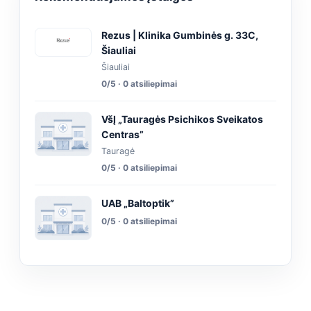
Rezus | Klinika Gumbinės g. 33C,
Šiauliai
Šiauliai
0/5 · 0 atsiliepimai
VšĮ „Tauragės Psichikos Sveikatos
Centras”
Tauragė
0/5 · 0 atsiliepimai
UAB „Baltoptik”
0/5 · 0 atsiliepimai