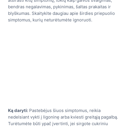
atsirasti kitų simptomų, tokių kaip galvos svaigimas,
bendras negalavimas, pykinimas, šaltas prakaitas ir
blyškumas. Skaitykite daugiau apie širdies priepuolio
simptomus, kurių neturėtumėte ignoruoti.
Ką daryti:
Pastebėjus šiuos simptomus, reikia
nedelsiant vykti į ligoninę arba kviesti greitąją pagalbą.
Turėtumėte būti ypač įvertinti, jei sirgote cukriniu