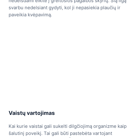
nedelsdami eikite į greitosios pagalbos skyrių. Šią ligą
svarbu nedelsiant gydyti, kol ji nepasiekia plaučių ir
paveikia kvėpavimą.
Vaistų vartojimas
Kai kurie vaistai gali sukelti dilgčiojimą organizme kaip
šalutinį poveikį. Tai gali būti pastebėta vartojant