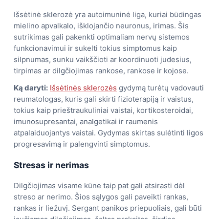
Išsėtinė sklerozė yra autoimuninė liga, kuriai būdingas
mielino apvalkalo, išklojančio neuronus, irimas. Šis
sutrikimas gali pakenkti optimaliam nervų sistemos
funkcionavimui ir sukelti tokius simptomus kaip
silpnumas, sunku vaikščioti ar koordinuoti judesius,
tirpimas ar dilgčiojimas rankose, rankose ir kojose.
Ką daryti:
Išsėtinės sklerozės
gydymą turėtų vadovauti
reumatologas, kuris gali skirti fizioterapiją ir vaistus,
tokius kaip prieštraukuliniai vaistai, kortikosteroidai,
imunosupresantai, analgetikai ir raumenis
atpalaiduojantys vaistai. Gydymas skirtas sulėtinti ligos
progresavimą ir palengvinti simptomus.
Stresas ir nerimas
Dilgčiojimas visame kūne taip pat gali atsirasti dėl
streso ar nerimo. Šios sąlygos gali paveikti rankas,
rankas ir liežuvį. Sergant panikos priepuoliais, gali būti