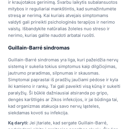
ir kraujotakos gerinimą. Svarbu laikytis subalansuotos
mitybos ir reguliariai mankštintis, kad sumažintumėte
stresą ar nerimą. Kai kuriais atvejais simptomams
valdyti gali prireikti psichologinės terapijos ir nerimo
vaistų. Išbandykite natūralias žoleles nuo streso ir
nerimo, kurias galite naudoti arbatai ruošti.
Guillain-Barré sindromas
Guillain-Barré sindromas yra liga, kuri pažeidžia nervų
sistemą ir sukelia tokius simptomus kaip dilgčiojimas,
jautrumo praradimas, silpnumas ir skausmas.
Simptomai paprastai iš pradžių jaučiami pėdose ir kyla
iki kamieno ir rankų. Tai gali paveikti visą kūną ir sukelti
paralyžių. Ši būklė dažniausiai atsiranda po gripo,
dengės karštligės ar Zikos infekcijos, ir jai būdinga tai,
kad organizmas atakuoja savo nervų ląsteles,
siekdamas kovoti su infekcija.
Ką daryti:
Jei įtariate, kad sergate Guillain-Barré,