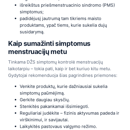
išreikštus priešmenstruacinio sindromo (PMS)
simptomus;
padidėjusį jautrumą tam tikriems maisto
produktams, ypač tiems, kurie sukelia dujų
susidarymą.
Kaip sumažinti simptomus
menstruacijų metu
Tinkama DŽS simptomų kontrolė menstruacijų
laikotarpiu – tokia pati, kaip ir bet kuriuo kitu metu.
Gydytojai rekomenduoja šias pagrindines priemones:
Venkite produktų, kurie dažniausiai sukelia
simptomų paūmėjimą.
Gerkite daugiau skysčių.
Stenkitės pakankamai išsimiegoti.
Reguliariai judėkite – fizinis aktyvumas padeda ir
virškinimui, ir savijautai.
Laikykitės pastovaus valgymo režimo.