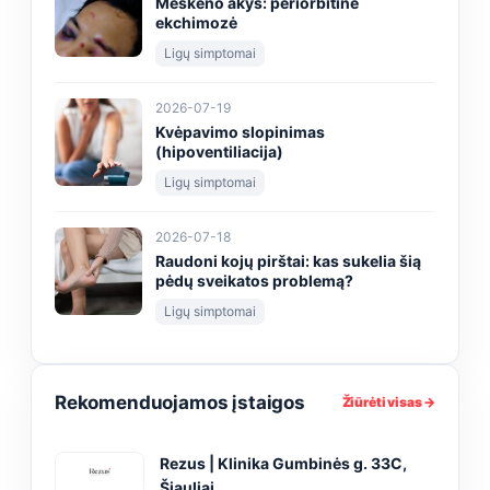
Meškėno akys: periorbitinė
ekchimozė
Ligų simptomai
2026-07-19
Kvėpavimo slopinimas
(hipoventiliacija)
Ligų simptomai
2026-07-18
Raudoni kojų pirštai: kas sukelia šią
pėdų sveikatos problemą?
Ligų simptomai
Rekomenduojamos įstaigos
Žiūrėti visas →
Rezus | Klinika Gumbinės g. 33C,
Šiauliai