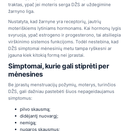
traktas, ypač jei moteris serga DŽS ar uždegimine
žarnyno liga.
Nustatyta, kad žarnyne yra receptorių, jautrių
moteriškiems lytiniams hormonams. Kai hormonų lygis
svyruoja, ypač estrogeno ir progesterono, tai atsiliepia
virškinimo sistemos funkcijoms. Todėl nestebina, kad
DŽS simptomai mėnesinių metu tampa ryškesni ar
įgauna kiek kitokią formą nei įprastai.
Simptomai, kurie gali stiprėti per
mėnesines
Be įprastų menstruacijų požymių, moterys, turinčios
DŽS, gali dažniau pastebėti šiuos nepageidaujamus
simptomus:
pilvo skausmą;
didėjantį nuovargį;
nemigą;
nugaros skausmus;