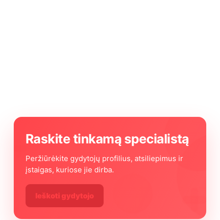
Raskite tinkamą specialistą
Peržiūrėkite gydytojų profilius, atsiliepimus ir
įstaigas, kuriose jie dirba.
Ieškoti gydytojo