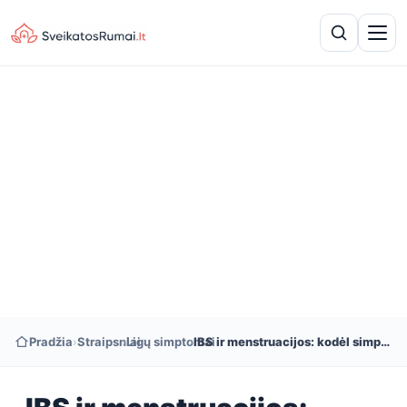
Pradžia
›
Straipsniai
›
Ligų simptomai
›
IBS ir menstruacijos: kodėl simptomai stipresni?