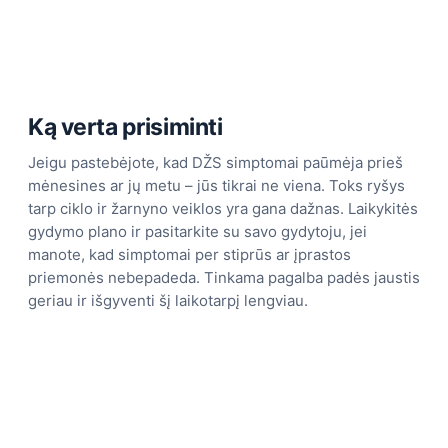
Ką verta prisiminti
Jeigu pastebėjote, kad DŽS simptomai paūmėja prieš
mėnesines ar jų metu – jūs tikrai ne viena. Toks ryšys
tarp ciklo ir žarnyno veiklos yra gana dažnas. Laikykitės
gydymo plano ir pasitarkite su savo gydytoju, jei
manote, kad simptomai per stiprūs ar įprastos
priemonės nebepadeda. Tinkama pagalba padės jaustis
geriau ir išgyventi šį laikotarpį lengviau.