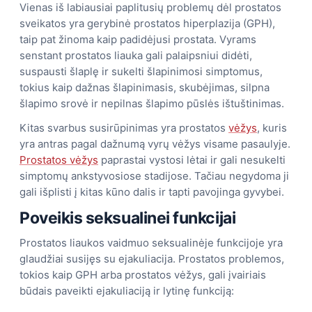
Vienas iš labiausiai paplitusių problemų dėl prostatos
sveikatos yra gerybinė prostatos hiperplazija (GPH),
taip pat žinoma kaip padidėjusi prostata. Vyrams
senstant prostatos liauka gali palaipsniui didėti,
suspausti šlaplę ir sukelti šlapinimosi simptomus,
tokius kaip dažnas šlapinimasis, skubėjimas, silpna
šlapimo srovė ir nepilnas šlapimo pūslės ištuštinimas.
Kitas svarbus susirūpinimas yra prostatos
vėžys
, kuris
yra antras pagal dažnumą vyrų vėžys visame pasaulyje.
Prostatos vėžys
paprastai vystosi lėtai ir gali nesukelti
simptomų ankstyvosiose stadijose. Tačiau negydoma ji
gali išplisti į kitas kūno dalis ir tapti pavojinga gyvybei.
Poveikis seksualinei funkcijai
Prostatos liaukos vaidmuo seksualinėje funkcijoje yra
glaudžiai susijęs su ejakuliacija. Prostatos problemos,
tokios kaip GPH arba prostatos vėžys, gali įvairiais
būdais paveikti ejakuliaciją ir lytinę funkciją: