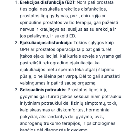
Erekcijos disfunkcija (ED):
Nors pati prostata
tiesiogiai nesukelia erekcijos disfunkcijos,
prostatos ligų gydymas, pvz., chirurgija ar
spindulinė prostatos vėžio terapija, gali pažeisti
nervus ir kraujagysles, susijusias su erekcija ir
jos palaikymu, ir sukelti ED.
Ejakuliacijos disfunkcija:
Tokios sąlygos kaip
GPH ar prostatos operacija taip pat gali turėti
įtakos ejakuliacijai. Kai kuriais atvejais vyrams gali
pasireikšti retrogradinė ejakuliacija, kai
ejakuliacijos metu sperma teka atgal į šlapimo
pūslę, o ne išeina per varpą. Dėl to gali sumažėti
vaisingumas ir patirti sausą orgazmą.
Seksualinis potraukis:
Prostatos ligos ir jų
gydymas gali turėti įtakos seksualiniam potraukiui
ir lytiniam potraukiui dėl fizinių simptomų, tokių
kaip skausmas ar diskomfortas, hormoniniai
pokyčiai, atsirandantys dėl gydymo, pvz.,
androgenų trūkumo terapijos, ir psichologinės
kančios dėl diagnozės ir gydymo.