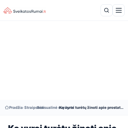
Pradžia
›
Straipsniai
›
Seksualinė sveikata
›
Ką vyrai turėtų žinoti apie prostatos sveikatą ir lytinę funkciją?