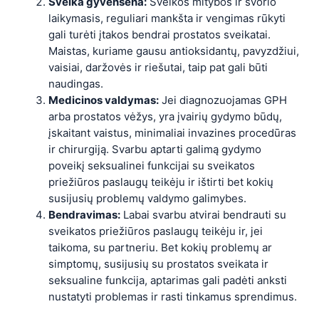
Sveika gyvensena:
Sveikos mitybos ir svorio
laikymasis, reguliari mankšta ir vengimas rūkyti
gali turėti įtakos bendrai prostatos sveikatai.
Maistas, kuriame gausu antioksidantų, pavyzdžiui,
vaisiai, daržovės ir riešutai, taip pat gali būti
naudingas.
Medicinos valdymas:
Jei diagnozuojamas GPH
arba prostatos vėžys, yra įvairių gydymo būdų,
įskaitant vaistus, minimaliai invazines procedūras
ir chirurgiją. Svarbu aptarti galimą gydymo
poveikį seksualinei funkcijai su sveikatos
priežiūros paslaugų teikėju ir ištirti bet kokių
susijusių problemų valdymo galimybes.
Bendravimas:
Labai svarbu atvirai bendrauti su
sveikatos priežiūros paslaugų teikėju ir, jei
taikoma, su partneriu. Bet kokių problemų ar
simptomų, susijusių su prostatos sveikata ir
seksualine funkcija, aptarimas gali padėti anksti
nustatyti problemas ir rasti tinkamus sprendimus.