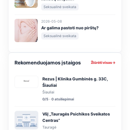
Seksualinė sveikata
2026-05-08
Ar galima pastoti nuo pirštų?
Seksualinė sveikata
Rekomenduojamos įstaigos
Žiūrėti visas →
Rezus | Klinika Gumbinės g. 33C,
Šiauliai
Šiauliai
0/5 · 0 atsiliepimai
VšĮ „Tauragės Psichikos Sveikatos
Centras”
Tauragė