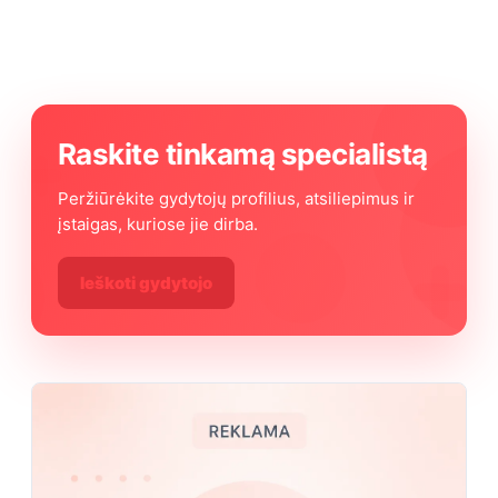
Raskite tinkamą specialistą
Peržiūrėkite gydytojų profilius, atsiliepimus ir
įstaigas, kuriose jie dirba.
Ieškoti gydytojo