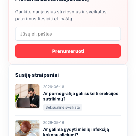
Gaukite naujausius straipsnius ir sveikatos
patarimus tiesiai į el. paštą.
Prenumeruoti
Susiję straipsniai
2026-06-18
Ar pornografija gali sukelti erekcijos
sutrikimų?
Seksualinė sveikata
2026-05-16
Ar galima gydyti mielių infekciją
kokosų aliejumi?