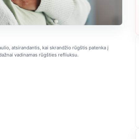
io, atsirandantis, kai skrandžio rūgštis patenka į
dažnai vadinamas rūgšties refliuksu.