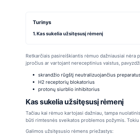
Turinys
1. Kas sukelia užsitęsusį rėmenį
Retkarčiais pasireiškiantis rėmuo dažniausiai nėra p
įpročius ar vartojant nereceptinius vaistus, pavyzdži
skrandžio rūgštį neutralizuojančius preparatus
H2 receptorių blokatorius
protonų siurblio inhibitorius
Kas sukelia užsitęsusį rėmenį
Tačiau kai rėmuo kartojasi dažniau, tampa nuolatinis 
būti rimtesnės sveikatos problemos požymis. Tokiu atv
Galimos užsitęsusio rėmens priežastys: