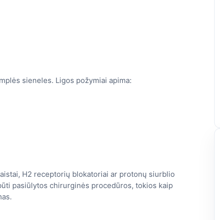
templės sieneles. Ligos požymiai apima:
istai, H2 receptorių blokatoriai ar protonų siurblio
būti pasiūlytos chirurginės procedūros, tokios kaip
mas.