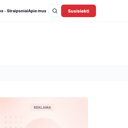
⌄
Susisiekti
os
Straipsniai
Apie mus