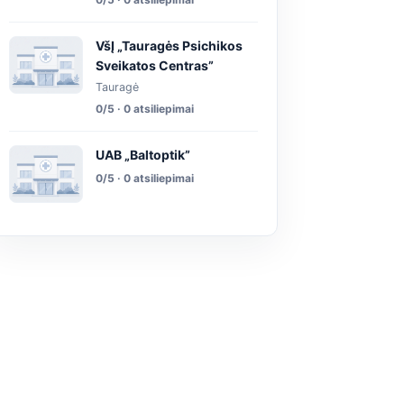
VšĮ „Tauragės Psichikos
Sveikatos Centras”
Tauragė
0/5 · 0 atsiliepimai
UAB „Baltoptik”
0/5 · 0 atsiliepimai