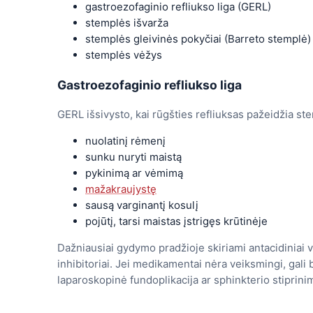
gastroezofaginio refliukso liga (GERL)
stemplės išvarža
stemplės gleivinės pokyčiai (Barreto stemplė)
stemplės vėžys
Gastroezofaginio refliukso liga
GERL išsivysto, kai rūgšties refliuksas pažeidžia s
nuolatinį rėmenį
sunku nuryti maistą
pykinimą ar vėmimą
mažakraujystę
sausą varginantį kosulį
pojūtį, tarsi maistas įstrigęs krūtinėje
Dažniausiai gydymo pradžioje skiriami antacidiniai va
inhibitoriai. Jei medikamentai nėra veiksmingi, gali 
laparoskopinė fundoplikacija ar sphinkterio stiprini