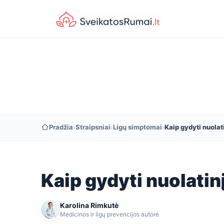
Pradžia
›
Straipsniai
›
Ligų simptomai
›
Kaip gydyti nuolat
Kaip gydyti nuolatin
Karolina Rimkutė
Medicinos ir ligų prevencijos autorė