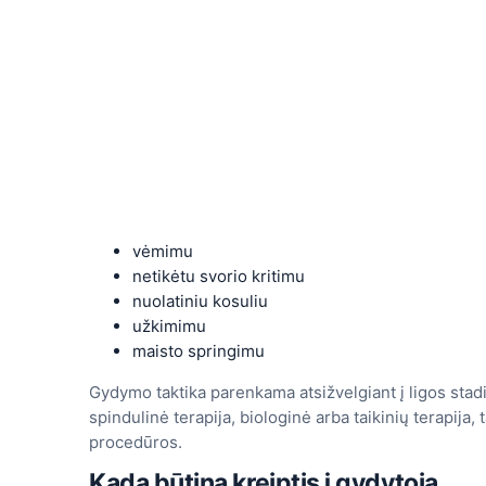
vėmimu
netikėtu svorio kritimu
nuolatiniu kosuliu
užkimimu
maisto springimu
Gydymo taktika parenkama atsižvelgiant į ligos stadij
spindulinė terapija, biologinė arba taikinių terapija,
procedūros.
Kada būtina kreiptis į gydytoją