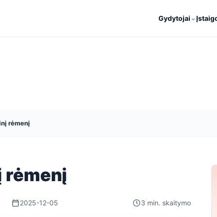
⌄
Gydytojai
Įstaig
inį rėmenį
į rėmenį
2025-12-05
3 min. skaitymo