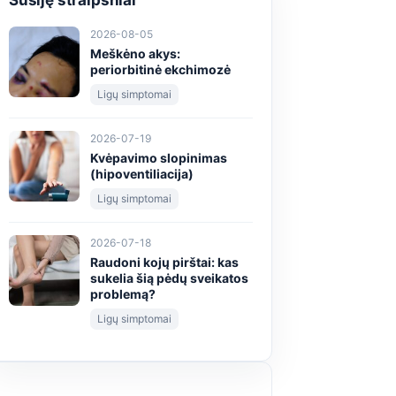
Susiję straipsniai
2026-08-05
Meškėno akys:
periorbitinė ekchimozė
Ligų simptomai
2026-07-19
Kvėpavimo slopinimas
(hipoventiliacija)
Ligų simptomai
2026-07-18
Raudoni kojų pirštai: kas
sukelia šią pėdų sveikatos
problemą?
Ligų simptomai