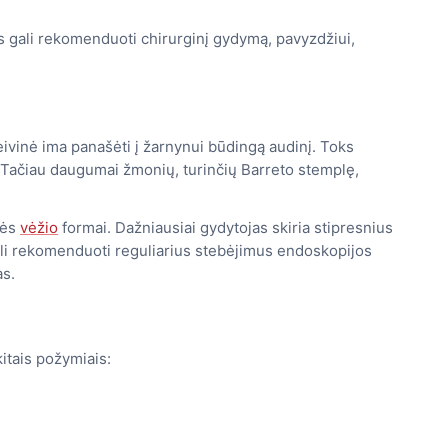
as gali rekomenduoti chirurginį gydymą, pavyzdžiui,
eivinė ima panašėti į žarnynui būdingą audinį. Toks
. Tačiau daugumai žmonių, turinčių Barreto stemplę,
lės
vėžio
formai. Dažniausiai gydytojas skiria stipresnius
gali rekomenduoti reguliarius stebėjimus endoskopijos
s.
kitais požymiais: