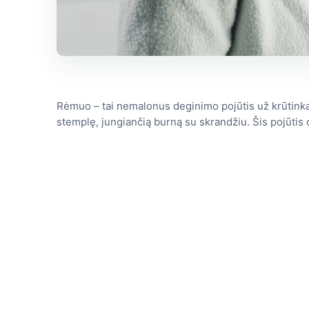
Rėmuo – tai nemalonus deginimo pojūtis už krūtinkaul
stemplę, jungiančią burną su skrandžiu. Šis pojūtis 