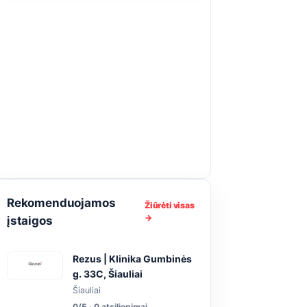
Rekomenduojamos
Žiūrėti visas
→
įstaigos
Rezus | Klinika Gumbinės
g. 33C, Šiauliai
Šiauliai
0/5 · 0 atsiliepimai