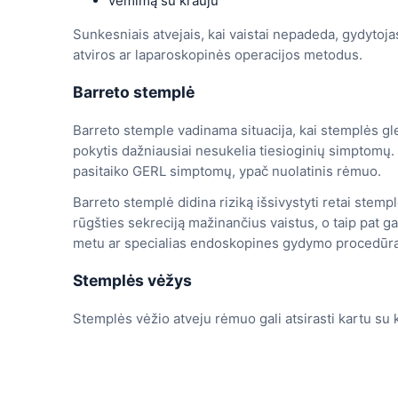
vėmimą su krauju
Sunkesniais atvejais, kai vaistai nepadeda, gydytoj
atviros ar laparoskopinės operacijos metodus.
Barreto stemplė
Barreto stemple vadinama situacija, kai stemplės gl
pokytis dažniausiai nesukelia tiesioginių simptomų
pasitaiko GERL simptomų, ypač nuolatinis rėmuo.
Barreto stemplė didina riziką išsivystyti retai stemp
rūgšties sekreciją mažinančius vaistus, o taip pat 
metu ar specialias endoskopines gydymo procedūra
Stemplės vėžys
Stemplės vėžio atveju rėmuo gali atsirasti kartu su 