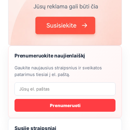
Prenumeruokite naujienlaiškį
Gaukite naujausius straipsnius ir sveikatos
patarimus tiesiai į el. paštą.
Prenumeruoti
Susiję straipsniai