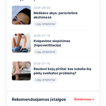
2026-08-05
Meškėno akys: periorbitinė
ekchimozė
Ligų simptomai
2026-07-19
Kvėpavimo slopinimas
(hipoventiliacija)
Ligų simptomai
2026-07-18
Raudoni kojų pirštai: kas sukelia šią
pėdų sveikatos problemą?
Ligų simptomai
Rekomenduojamos įstaigos
Žiūrėti visas →