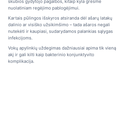
skubios gydytojo pagalbos, kitaip kyla grėsmė
nuolatiniam regėjimo pablogėjimui.
Kartais pūlingos išskyros atsiranda dėl ašarų latakų
dalinio ar visiško užsikimšimo – tada ašaros negali
nutekėti ir kaupiasi, sudarydamos palankias sąlygas
infekcijoms.
Vokų apylinkių uždegimas dažniausiai apima tik vieną
akį ir gali kilti kaip bakterinio konjunktyvito
komplikacija.