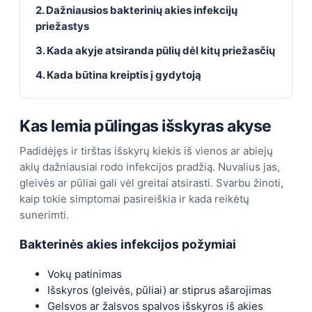
2. Dažniausios bakterinių akies infekcijų
priežastys
3. Kada akyje atsiranda pūlių dėl kitų priežasčių
4. Kada būtina kreiptis į gydytoją
Kas lemia pūlingas išskyras akyse
Padidėjęs ir tirštas išskyrų kiekis iš vienos ar abiejų
akių dažniausiai rodo infekcijos pradžią. Nuvalius jas,
gleivės ar pūliai gali vėl greitai atsirasti. Svarbu žinoti,
kaip tokie simptomai pasireiškia ir kada reikėtų
sunerimti.
Bakterinės akies infekcijos požymiai
Vokų patinimas
Išskyros (gleivės, pūliai) ar stiprus ašarojimas
Gelsvos ar žalsvos spalvos išskyros iš akies