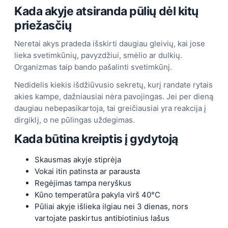
Kada akyje atsiranda pūlių dėl kitų
priežasčių
Neretai akys pradeda išskirti daugiau gleivių, kai jose
lieka svetimkūnių, pavyzdžiui, smėlio ar dulkių.
Organizmas taip bando pašalinti svetimkūnį.
Nedidelis kiekis išdžiūvusio sekretų, kurį randate rytais
akies kampe, dažniausiai nėra pavojingas. Jei per dieną
daugiau nebepasikartoja, tai greičiausiai yra reakcija į
dirgiklį, o ne pūlingas uždegimas.
Kada būtina kreiptis į gydytoją
Skausmas akyje stiprėja
Vokai itin patinsta ar parausta
Regėjimas tampa neryškus
Kūno temperatūra pakyla virš 40°C
Pūliai akyje išlieka ilgiau nei 3 dienas, nors
vartojate paskirtus antibiotinius lašus