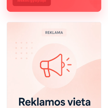
Ieškoti gydytojo