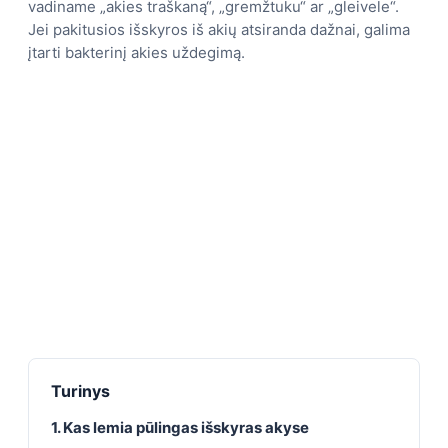
vadiname „akies traškaną“, „gremžtuku“ ar „gleivele“.
Jei pakitusios išskyros iš akių atsiranda dažnai, galima
įtarti bakterinį akies uždegimą.
Turinys
1. Kas lemia pūlingas išskyras akyse