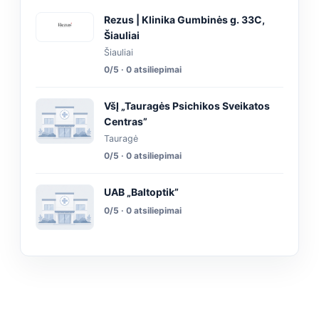
Rezus | Klinika Gumbinės g. 33C,
Šiauliai
Šiauliai
0/5 · 0 atsiliepimai
VšĮ „Tauragės Psichikos Sveikatos
Centras”
Tauragė
0/5 · 0 atsiliepimai
UAB „Baltoptik”
0/5 · 0 atsiliepimai