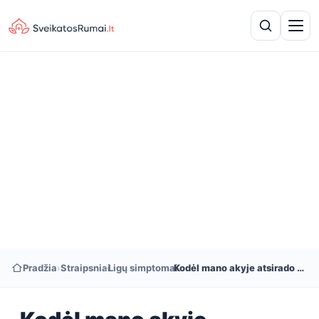
Pradžia
›
Straipsniai
›
Ligų simptomai
›
Kodėl mano akyje atsirado pūlių?