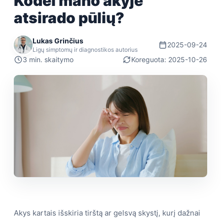
Kodėl mano akyje
atsirado pūlių?
Lukas Grinčius
2025-09-24
Ligų simptomų ir diagnostikos autorius
3 min. skaitymo
Koreguota: 2025-10-26
Akys kartais išskiria tirštą ar gelsvą skystį, kurį dažnai