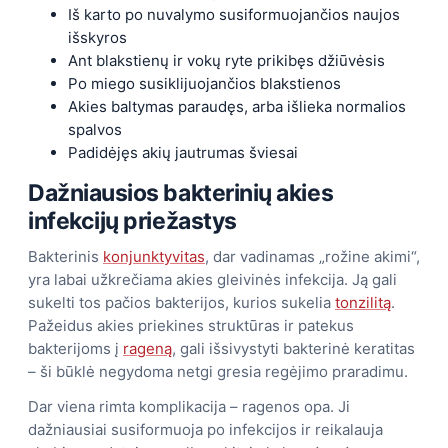
Iš karto po nuvalymo susiformuojančios naujos
išskyros
Ant blakstienų ir vokų ryte prikibęs džiūvėsis
Po miego susiklijuojančios blakstienos
Akies baltymas paraudęs, arba išlieka normalios
spalvos
Padidėjęs akių jautrumas šviesai
Dažniausios bakterinių akies
infekcijų priežastys
Bakterinis
konjunktyvitas
, dar vadinamas „rožine akimi“,
yra labai užkrečiama akies gleivinės infekcija. Ją gali
sukelti tos pačios bakterijos, kurios sukelia
tonzilitą
.
Pažeidus akies priekines struktūras ir patekus
bakterijoms į
rageną
, gali išsivystyti bakterinė keratitas
– ši būklė negydoma netgi gresia regėjimo praradimu.
Dar viena rimta komplikacija – ragenos opa. Ji
dažniausiai susiformuoja po infekcijos ir reikalauja