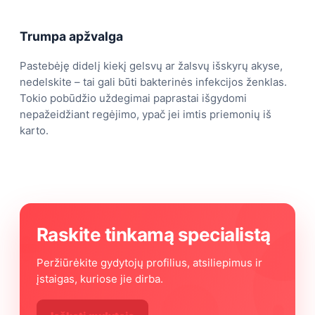
Trumpa apžvalga
Pastebėję didelį kiekį gelsvų ar žalsvų išskyrų akyse,
nedelskite – tai gali būti bakterinės infekcijos ženklas.
Tokio pobūdžio uždegimai paprastai išgydomi
nepažeidžiant regėjimo, ypač jei imtis priemonių iš
karto.
Raskite tinkamą specialistą
Peržiūrėkite gydytojų profilius, atsiliepimus ir
įstaigas, kuriose jie dirba.